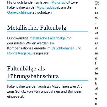
Historisch fanden sich beim
Motorrad
oft zwei
Faltenbälge an der
Motorradgabel
, um die
B
Gabeldichtringe
zu schützen.
M
W
-
Metallischer Faltenbalg
M
ot
Dünnwandige
metallische Faltenbälge
mit
or
gerundeten Wellen werden als
ra
Kompensationselemente im
Druckbehälter
- und
d
Rohrleitungsbau
eingesetzt.
m
it
F
Faltenbälge als
al
te
Führungsbahnschutz
n
b
Faltenbälge werden auch an Maschinen aller Art
äl
zum Schutz von Führungsbahnen und Spindeln
g
eingesetzt.
e
n