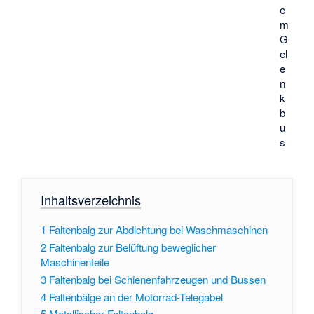
e
m
G
el
e
n
k
b
u
s
Inhaltsverzeichnis
1
Faltenbalg zur Abdichtung bei Waschmaschinen
2
Faltenbalg zur Belüftung beweglicher
Maschinenteile
3
Faltenbalg bei Schienenfahrzeugen und Bussen
4
Faltenbälge an der Motorrad-Telegabel
5
Metallischer Faltenbalg