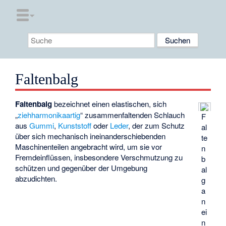
Faltenbalg
Faltenbalg
bezeichnet einen elastischen, sich
„
ziehharmonikaartig
“ zusammenfaltenden Schlauch
F
aus
Gummi
,
Kunststoff
oder
Leder
, der zum Schutz
al
über sich mechanisch ineinanderschiebenden
te
Maschinenteilen angebracht wird, um sie vor
n
Fremdeinflüssen, insbesondere Verschmutzung zu
b
schützen und gegenüber der Umgebung
al
abzudichten.
g
a
n
ei
n