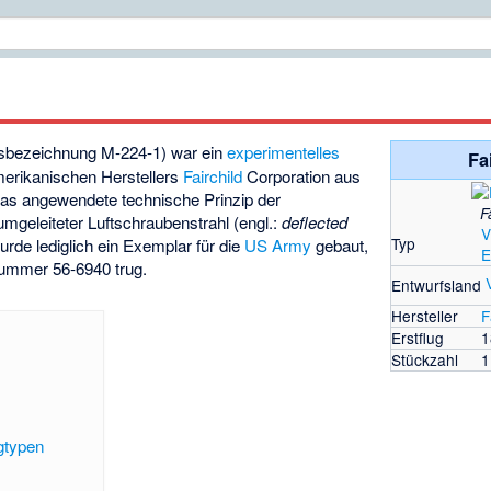
bezeichnung M-224-1) war ein
experimentelles
Fa
erikanischen Herstellers
Fairchild
Corporation aus
as angewendete technische Prinzip der
F
umgeleiteter Luftschraubenstrahl (engl.:
deflected
V
Typ
urde lediglich ein Exemplar für die
US Army
gebaut,
E
ummer 56-6940 trug.
Entwurfsland
Hersteller
F
Erstflug
1
Stückzahl
1
gtypen