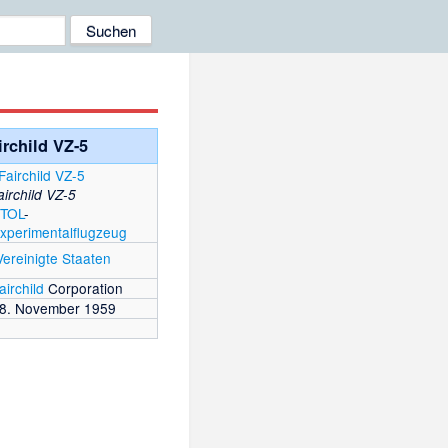
irchild VZ-5
airchild VZ-5
TOL
-
xperimentalflugzeug
Vereinigte Staaten
airchild
Corporation
8. November 1959