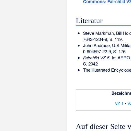
Commons
: Fairchild V
Literatur
Steve Markman, Bill Hol
7643-1204-9
, S. 119.
John Andrade, U.S.Milita
0-904597-22-9
, S. 176
Fairchild VZ-5
. In: AERO 
S. 2042
The Illustrated Encyclope
Bezeichn
VZ-1
•
V
Auf dieser Seite