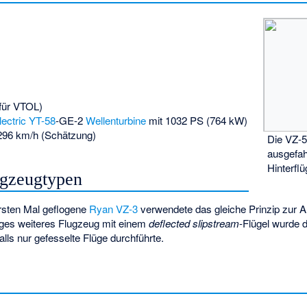
(für VTOL)
ectric YT-58
-GE-2
Wellenturbine
mit 1032 PS (764 kW)
296 km/h (Schätzung)
Die VZ-5
ausgefah
Hinterflü
ugzeugtypen
rsten Mal geflogene
Ryan VZ-3
verwendete das gleiche Prinzip zur A
ziges weiteres Flugzeug mit einem
deflected slipstream
-Flügel wurde 
lls nur gefesselte Flüge durchführte.