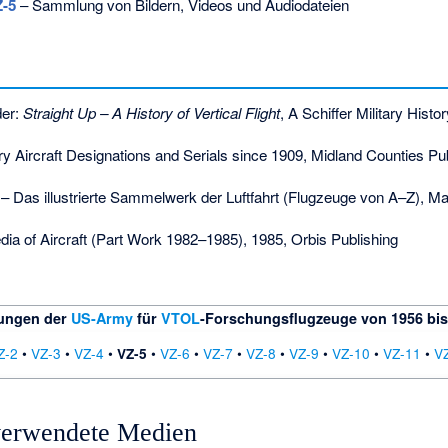
Z-5
– Sammlung von Bildern, Videos und Audiodateien
der:
Straight Up – A History of Vertical Flight
, A Schiffer Military Hist
ry Aircraft Designations and Serials since 1909, Midland Counties Pu
– Das illustrierte Sammelwerk der Luftfahrt (Flugzeuge von A–Z), Ma
dia of Aircraft (Part Work 1982–1985), 1985, Orbis Publishing
ungen der
US-Army
für
VTOL
-
Forschungsflugzeuge
von 1956 bis
Z-2
•
VZ-3
•
VZ-4
•
•
VZ-6
•
VZ-7
•
VZ-8
•
VZ-9
•
VZ-10
•
VZ-11
•
V
VZ-5
 verwendete Medien