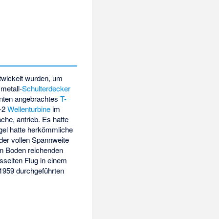
twickelt wurden, um
metall-
Schulterdecker
hinten angebrachtes
T-
E-2
Wellenturbine
im
äche, antrieb. Es hatte
ügel hatte herkömmliche
 der vollen Spannweite
den Boden reichenden
selten Flug in einem
1959 durchgeführten