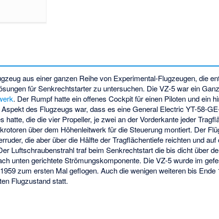
Flugzeug aus einer ganzen Reihe von Experimental-Flugzeugen, die en
sungen für Senkrechtstarter zu untersuchen. Die VZ-5 war ein Ganz
werk
. Der Rumpf hatte ein offenes Cockpit für einen Piloten und ein 
 Aspekt des Flugzeugs war, dass es eine General Electric YT-58-G
hatte, die die vier Propeller, je zwei an der Vorderkante jeder Tragfl
ckrotoren über dem Höhenleitwerk für die Steuerung montiert. Der Fl
ruder, die aber über die Hälfte der Tragflächentiefe reichten und auf
r Luftschraubenstrahl traf beim Senkrechtstart die bis dicht über 
ach unten gerichtete Strömungskomponente. Die VZ-5 wurde im gefes
959 zum ersten Mal geflogen. Auch die wenigen weiteren bis Ende 
ten Flugzustand statt.