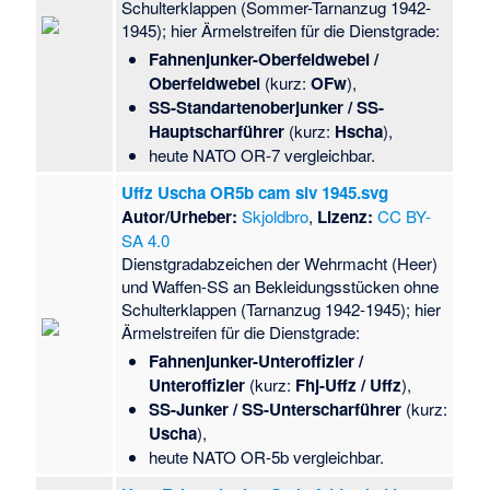
Schulterklappen (Sommer-Tarnanzug 1942-
1945); hier Ärmelstreifen für die Dienstgrade:
Fahnenjunker-Oberfeldwebel /
Oberfeldwebel
(kurz:
OFw
),
SS-Standartenoberjunker / SS-
Hauptscharführer
(kurz:
Hscha
),
heute NATO OR-7 vergleichbar.
Uffz Uscha OR5b cam slv 1945.svg
Autor/Urheber:
Skjoldbro
,
Lizenz:
CC BY-
SA 4.0
Dienstgradabzeichen der Wehrmacht (Heer)
und Waffen-SS an Bekleidungsstücken ohne
Schulterklappen (Tarnanzug 1942-1945); hier
Ärmelstreifen für die Dienstgrade:
Fahnenjunker-Unteroffizier /
Unteroffizier
(kurz:
Fhj-Uffz / Uffz
),
SS-Junker / SS-Unterscharführer
(kurz:
Uscha
),
heute NATO OR-5b vergleichbar.