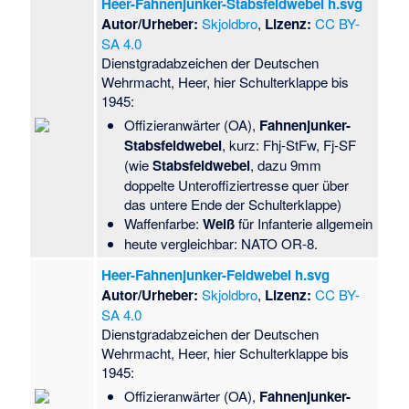
Heer-Fahnenjunker-Stabsfeldwebel h.svg
Autor/Urheber:
Skjoldbro
,
Lizenz:
CC BY-
SA 4.0
Dienstgradabzeichen der Deutschen
Wehrmacht, Heer, hier Schulterklappe bis
1945:
Offizieranwärter (OA),
Fahnenjunker-
Stabsfeldwebel
, kurz: Fhj-StFw, Fj-SF
(wie
Stabsfeldwebel
, dazu 9mm
doppelte Unteroffiziertresse quer über
das untere Ende der Schulterklappe)
Waffenfarbe:
Weiß
für Infanterie allgemein
heute vergleichbar: NATO OR-8.
Heer-Fahnenjunker-Feldwebel h.svg
Autor/Urheber:
Skjoldbro
,
Lizenz:
CC BY-
SA 4.0
Dienstgradabzeichen der Deutschen
Wehrmacht, Heer, hier Schulterklappe bis
1945:
Offizieranwärter (OA),
Fahnenjunker-