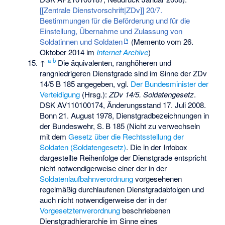
[[Zentrale Dienstvorschrift|ZDv]] 20/7.
Bestimmungen für die Beförderung und für die
Einstellung, Übernahme und Zulassung von
Soldatinnen und Soldaten
(
Memento
vom 26.
Oktober 2014 im
Internet Archive
)
a
b
↑
Die äquivalenten, ranghöheren und
rangniedrigeren Dienstgrade sind im Sinne der ZDv
14/5 B 185 angegeben, vgl.
Der Bundesminister der
Verteidigung
(Hrsg.):
ZDv 14/5. Soldatengesetz
.
DSK AV110100174, Änderungsstand 17. Juli 2008.
Bonn 21. August 1978, Dienstgradbezeichnungen in
der Bundeswehr,
S.
B 185
(Nicht zu verwechseln
mit dem
Gesetz über die Rechtsstellung der
Soldaten (Soldatengesetz)
. Die in der Infobox
dargestellte Reihenfolge der Dienstgrade entspricht
nicht notwendigerweise einer der in der
Soldatenlaufbahnverordnung
vorgesehenen
regelmäßig durchlaufenen Dienstgradabfolgen und
auch nicht notwendigerweise der in der
Vorgesetztenverordnung
beschriebenen
Dienstgradhierarchie im Sinne eines