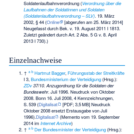
Soldatenlaufbahnverordnung (
Verordnung über die
Laufbahnen der Soldatinnen und Soldaten
(Soldatenlaufbahnverordnung – SLV)
. 19. März
2002, § 44 (
Online
[abgerufen am 25. März 2014]
Neugefasst durch Bek. v. 19. August 2011 I 1813.
Zuletzt geändert durch Art. 2 Abs. 5 G v. 8. April
2013 I 730).
)
Einzelnachweise
a
b
↑
Hartmut Bagger
,
Führungsstab der Streitkräfte
I 3,
Bundesministerium der Verteidigung
(Hrsg.):
ZDv
37/10. Anzugordnung für die Soldaten der
Bundeswehr
. Juli 1996. Neudruck von Oktober
2008. Bonn 16. Juli 2008, 4 Kennzeichnungen,
S.
539
(
Digitalisat
[PDF;
3,5
MB
] Neudruck
Oktober 2008 ersetzt Erstausgabe von Juli
1996).
Digitalisat
(
Memento
vom 19. September
2014 im
Internet Archive
)
a
b
↑
Der Bundesminister der Verteidigung
(Hrsg.):