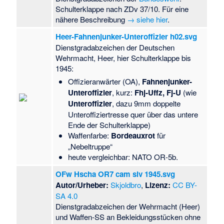
Schulterklappe nach ZDv 37/10. Für eine
nähere Beschreibung
→ siehe hier
.
Heer-Fahnenjunker-Unteroffizier h02.svg
Dienstgradabzeichen der Deutschen
Wehrmacht, Heer, hier Schulterklappe bis
1945:
Offizieranwärter (OA),
Fahnenjunker-
Unteroffizier
, kurz:
Fhj-Uffz, Fj-U
(wie
Unteroffizier
, dazu 9mm doppelte
Unteroffiziertresse quer über das untere
Ende der Schulterklappe)
Waffenfarbe:
Bordeauxrot
für
„Nebeltruppe“
heute vergleichbar: NATO OR-5b.
OFw Hscha OR7 cam slv 1945.svg
Autor/Urheber:
Skjoldbro
,
Lizenz:
CC BY-
SA 4.0
Dienstgradabzeichen der Wehrmacht (Heer)
und Waffen-SS an Bekleidungsstücken ohne