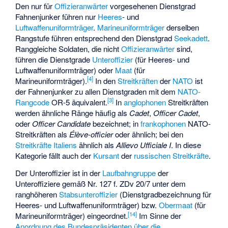
Den nur für
Offizieranwärter
vorgesehenen Dienstgrad
Fahnenjunker führen nur
Heeres
- und
Luftwaffenuniformträger
.
Marineuniformträger
derselben
Rangstufe führen entsprechend den Dienstgrad
Seekadett
.
Ranggleiche Soldaten, die nicht
Offizieranwärter
sind,
führen die Dienstgrade
Unteroffizier
(für Heeres- und
Luftwaffenuniformträger) oder
Maat
(für
[
4
]
Marineuniformträger).
In den
Streitkräften
der
NATO
ist
der Fahnenjunker zu allen Dienstgraden mit dem
NATO-
[
3
]
Rangcode
OR-5 äquivalent.
In
anglophonen
Streitkräften
werden ähnliche Ränge häufig als
Cadet
,
Officer Cadet
,
oder
Officer Candidate
bezeichnet; in
frankophonen
NATO-
Streitkräften als
Élève-officier
oder ähnlich; bei den
Streitkräfte Italiens
ähnlich als
Allievo Ufficiale I
. In diese
Kategorie fällt auch der
Kursant
der
russischen Streitkräfte
.
Der Unteroffizier ist in der
Laufbahngruppe
der
Unteroffiziere gemäß Nr. 127 f. ZDv 20/7 unter dem
ranghöheren
Stabsunteroffizier
(Dienstgradbezeichnung für
Heeres- und Luftwaffenuniformträger) bzw.
Obermaat
(für
[
14
]
Marineuniformträger) eingeordnet.
Im Sinne der
Anordnung des Bundespräsidenten über die