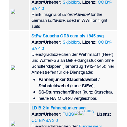
Autor/Urheber:
Skjoldbro
,
Lizenz:
CC BY-
SA 4.0
Rank insignia of
Unterfeldwebel
for the
German
Luftwaffe
, used in WWII on flight
suits
StFw Stuscha OR8 cam slv 1945.svg
Autor/Urheber:
Skjoldbro
,
Lizenz:
CC BY-
SA 4.0
Dienstgradabzeichen der Wehrmacht (Heer)
und Waffen-SS an Bekleidungsstücken ohne
Schulterklappen (Tarnanzug 1942-1945); hier
Ärmelstreifen für die Dienstgrade:
Fahnenjunker-Stabsfeldwebel /
Stabsfeldwebel
(kurz:
StFw
),
SS-Sturmscharführer
(kurz:
Stuscha
),
heute NATO OR-8 vergleichbar.
LD B 21a Fahnenjunker.svg
Autor/Urheber:
TUBS
,
Lizenz:
CC BY-SA 3.0
Dienstgradabzeichen der
Bundeswehr
.