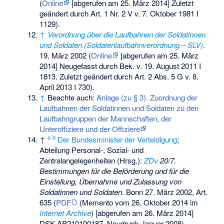
(
Online
[abgerufen am 25. März 2014] Zuletzt
geändert durch Art. 1 Nr. 2 V v. 7. Oktober 1981 I
1129).
↑
Verordnung über die Laufbahnen der Soldatinnen
und Soldaten (Soldatenlaufbahnverordnung – SLV)
.
19. März 2002 (
Online
[abgerufen am 25. März
2014] Neugefasst durch Bek. v. 19. August 2011 I
1813. Zuletzt geändert durch Art. 2 Abs. 5 G v. 8.
April 2013 I 730).
↑
Beachte auch:
Anlage (zu § 3). Zuordnung der
Laufbahnen der Soldatinnen und Soldaten zu den
Laufbahngruppen der Mannschaften, der
Unteroffiziere und der Offiziere
a
b
↑
Der Bundesminister der Verteidigung
;
Abteilung Personal-, Sozial- und
Zentralangelegenheiten (Hrsg.):
ZDv
20/7.
Bestimmungen für die Beförderung und für die
Einstellung, Übernahme und Zulassung von
Soldatinnen und Soldaten
. Bonn 27. März 2002, Art.
635 (
PDF
(
Memento
vom 26. Oktober 2014 im
Internet Archive
) [abgerufen am 26. März 2014]
DSK AP210100187, Neudruck Januar 2008).