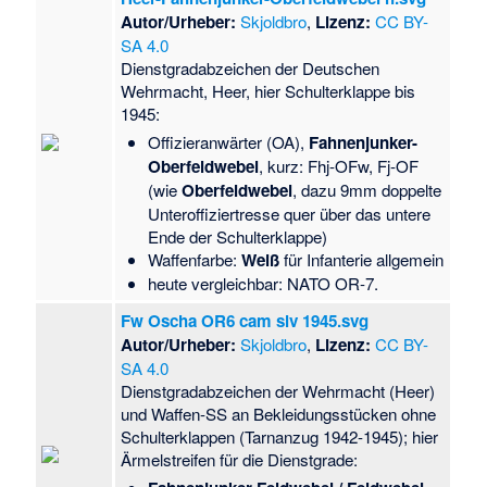
Autor/Urheber:
Skjoldbro
,
Lizenz:
CC BY-
SA 4.0
Dienstgradabzeichen der Deutschen
Wehrmacht, Heer, hier Schulterklappe bis
1945:
Offizieranwärter (OA),
Fahnenjunker-
Oberfeldwebel
, kurz: Fhj-OFw, Fj-OF
(wie
Oberfeldwebel
, dazu 9mm doppelte
Unteroffiziertresse quer über das untere
Ende der Schulterklappe)
Waffenfarbe:
Weiß
für Infanterie allgemein
heute vergleichbar: NATO OR-7.
Fw Oscha OR6 cam slv 1945.svg
Autor/Urheber:
Skjoldbro
,
Lizenz:
CC BY-
SA 4.0
Dienstgradabzeichen der Wehrmacht (Heer)
und Waffen-SS an Bekleidungsstücken ohne
Schulterklappen (Tarnanzug 1942-1945); hier
Ärmelstreifen für die Dienstgrade: