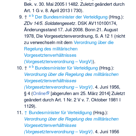
Bek. v. 30. Mai 2005 I 1482. Zuletzt geändert durch
Art. 1 G v. 8. April 2013 I 730).
a
b
↑
Der Bundesminister der Verteidigung
(Hrsg.):
ZDv 14/5. Soldatengesetz
. DSK AV110100174,
Änderungsstand 17. Juli 2008. Bonn 21. August
1978, Die Vorgesetztenverordnung,
S.
A 12 1
(nicht
zu verwechseln mit dem
Verordnung über die
Regelung des militärischen
Vorgesetztenverhältnisses
(Vorgesetztenverordnung – VorgV)
).
a
b
↑
Bundesminister für Verteidigung
(Hrsg.):
Verordnung über die Regelung des militärischen
Vorgesetztenverhältnisses
(Vorgesetztenverordnung – VorgV)
. 4. Juni 1956,
§ 4 (
Online
[abgerufen am 25. März 2014] Zuletzt
geändert durch Art. 1 Nr. 2 V v. 7. Oktober 1981 I
1129).
↑
Bundesminister für Verteidigung
(Hrsg.):
Verordnung über die Regelung des militärischen
Vorgesetztenverhältnisses
(Vorgesetztenverordnung – VorgV)
. 4. Juni 1956