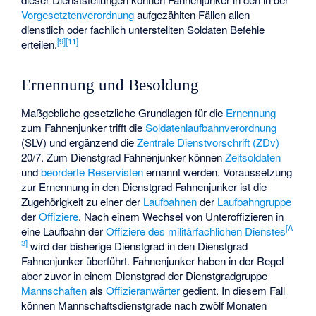
Vorgesetztenverordnung
aufgezählten Fällen allen
dienstlich oder fachlich unterstellten Soldaten Befehle
[
9
]
[
11
]
erteilen.
Ernennung und Besoldung
Maßgebliche gesetzliche Grundlagen für die
Ernennung
zum Fahnenjunker trifft die
Soldatenlaufbahnverordnung
(SLV) und ergänzend die
Zentrale Dienstvorschrift (ZDv)
20/7. Zum Dienstgrad Fahnenjunker können
Zeitsoldaten
und
beorderte
Reservisten
ernannt werden. Voraussetzung
zur Ernennung in den Dienstgrad Fahnenjunker ist die
Zugehörigkeit zu einer der
Laufbahnen
der
Laufbahngruppe
der
Offiziere
. Nach einem Wechsel von Unteroffizieren in
[
A
eine Laufbahn der
Offiziere des militärfachlichen Dienstes
3
]
wird der bisherige Dienstgrad in den Dienstgrad
Fahnenjunker überführt. Fahnenjunker haben in der Regel
aber zuvor in einem Dienstgrad der Dienstgradgruppe
Mannschaften
als
Offizieranwärter
gedient. In diesem Fall
können Mannschaftsdienstgrade nach zwölf Monaten