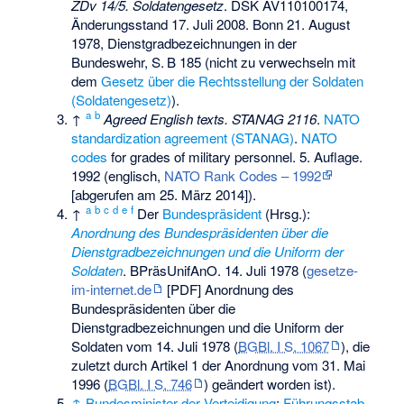
ZDv 14/5. Soldatengesetz
. DSK AV110100174,
Änderungsstand 17. Juli 2008. Bonn 21. August
1978, Dienstgradbezeichnungen in der
Bundeswehr,
S.
B 185
(nicht zu verwechseln mit
dem
Gesetz über die Rechtsstellung der Soldaten
(Soldatengesetz)
).
a
b
↑
Agreed English texts. STANAG 2116
.
NATO
standardization agreement (STANAG)
.
NATO
codes
for grades of military personnel. 5. Auflage.
1992 (englisch,
NATO Rank Codes – 1992
[abgerufen am 25. März 2014]).
a
b
c
d
e
f
↑
Der
Bundespräsident
(Hrsg.):
Anordnung des Bundespräsidenten über die
Dienstgradbezeichnungen und die Uniform der
Soldaten
. BPräsUnifAnO. 14. Juli 1978 (
gesetze-
im-internet.de
[PDF] Anordnung des
Bundespräsidenten über die
Dienstgradbezeichnungen und die Uniform der
Soldaten vom 14. Juli 1978 (
BGBl. I S. 1067
), die
zuletzt durch Artikel 1 der Anordnung vom 31. Mai
1996 (
BGBl. I S. 746
) geändert worden ist).
↑
Bundesminister der Verteidigung
;
Führungsstab