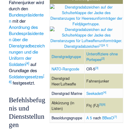
Fahnenjunker wird
durch den
Bundespräsidente
n
mit der
Anordnung des
Bundespräsidente
n über die
Dienstgradbezeich
[
1
]
[
A 1
]
Dienstgradabzeichen
nungen und die
Unteroffiziere ohne
Dienstgradgruppe
Uniform der
[
2
]
Portepee
[
4
]
Soldaten
auf
[
3
]
NATO-Rangcode
OR-5
Grundlage des
[
Soldatengesetzes
Dienstgrad
Fahnenjunker
8
]
festgesetzt.
Heer/Luftwaffe
[
4
]
Dienstgrad Marine
Seekadett
Befehlsbefug
Abkürzung (in
[
5
]
[
6
]
Fhj (FJ)
nis und
Listen)
Dienststellun
[
7
]
Besoldungsgruppe
A 5
nach
BBesO
gen