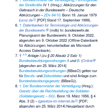
der Streitkräfte
IV 1 (Hrsg.):
Abkürzungen für den
Gebrauch in der Bundeswehr – Deutsche
Abkürzungen –
ZDv 64/10
. Bonn 19. Januar 1979
(
ucoz.de
[PDF] Stand 17. September 1999).
↑
Datenbanken für Terminologie und Abkürzungen
der Bundeswehr.
(mdb) In:
bundeswehr.de.
Planungsamt der Bundeswehr, 9. Oktober 2022,
abgerufen am 9. Oktober 2022
(Offline-Datenbank
für Abkürzungen; herunterladbar als Microsoft
Access Datenbank).
a
b
↑
Anlage I (zu § 20 Absatz 2 Satz 1)
Bundesbesoldungsordnungen A
und
B
. (
Online
[abgerufen am 25. März 2014]
Bundesbesoldungsordnungen
(BBesO) gelten nur
für
Berufs
- und
Zeitsoldaten
und sind Anlage zum
Bundesbesoldungsgesetz
(BBesG)).
↑
Der Bundesminister der Verteidigung
(Hrsg.):
Gesetz über die Rechtsstellung der Soldaten
(Soldatengesetz – SG)
. Bonn 19. März 1956, § 4
Abs. 3 (2) – (
gesetze-im-internet.de
[PDF;
abgerufen am 25. März 2014] Neugefasst durch