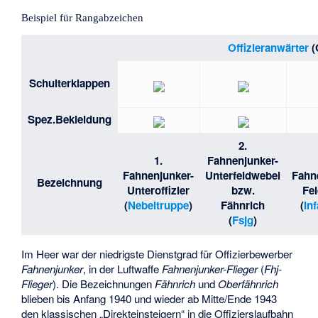
Beispiel für Rangabzeichen
Offizieranwärter
(
Schulterklappen
Spez.Bekleidung
2.
1.
Fahnenjunker-
Fahnenjunker-
Unterfeldwebel
Fahn
Bezeichnung
Unteroffizier
bzw.
Fe
(
Nebeltruppe
)
Fähnrich
(
In
(
Fsjg
)
Im Heer war der niedrigste Dienstgrad für Offizierbewerber
Fahnenjunker
, in der Luftwaffe
Fahnenjunker-Flieger
(
Fhj-
Flieger
). Die Bezeichnungen
Fähnrich
und
Oberfähnrich
blieben bis Anfang 1940 und wieder ab Mitte/Ende 1943
den klassischen „Direkteinsteigern“ in die Offizierslaufbahn