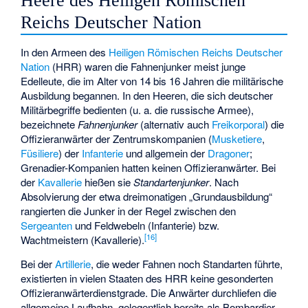
Heere des Heiligen Römischen
Reichs Deutscher Nation
In den Armeen des
Heiligen Römischen Reichs Deutscher
Nation
(HRR) waren die Fahnenjunker meist junge
Edelleute, die im Alter von 14 bis 16 Jahren die militärische
Ausbildung begannen. In den Heeren, die sich deutscher
Militärbegriffe bedienten (u. a. die russische Armee),
bezeichnete
Fahnenjunker
(alternativ auch
Freikorporal
) die
Offizieranwärter der Zentrumskompanien (
Musketiere
,
Füsiliere
) der
Infanterie
und allgemein der
Dragoner
;
Grenadier-Kompanien hatten keinen Offizieranwärter. Bei
der
Kavallerie
hießen sie
Standartenjunker
. Nach
Absolvierung der etwa dreimonatigen „Grundausbildung“
rangierten die Junker in der Regel zwischen den
Sergeanten
und Feldwebeln (Infanterie) bzw.
[
16
]
Wachtmeistern (Kavallerie).
Bei der
Artillerie
, die weder Fahnen noch Standarten führte,
existierten in vielen Staaten des HRR keine gesonderten
Offizieranwärterdienstgrade. Die Anwärter durchliefen die
allgemeine Laufbahn, gelegentlich bereits als Bombardier,