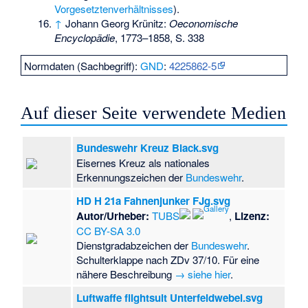
Vorgesetztenverhältnisses
).
↑
Johann Georg Krünitz:
Oeconomische
Encyclopädie
, 1773–1858, S. 338
Normdaten (Sachbegriff):
GND
:
4225862-5
Auf dieser Seite verwendete Medien
Bundeswehr Kreuz Black.svg
Eisernes Kreuz als nationales
Erkennungszeichen der
Bundeswehr
.
HD H 21a Fahnenjunker FJg.svg
Autor/Urheber:
TUBS
,
Lizenz:
CC BY-SA 3.0
Dienstgradabzeichen der
Bundeswehr
.
Schulterklappe nach ZDv 37/10. Für eine
nähere Beschreibung
→ siehe hier
.
Luftwaffe flightsuit Unterfeldwebel.svg