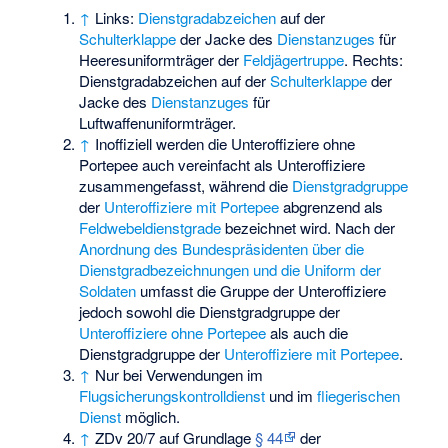
↑
Links:
Dienstgradabzeichen
auf der
Schulterklappe
der Jacke des
Dienstanzuges
für
Heeresuniformträger der
Feldjägertruppe
. Rechts:
Dienstgradabzeichen auf der
Schulterklappe
der
Jacke des
Dienstanzuges
für
Luftwaffenuniformträger.
↑
Inoffiziell werden die Unteroffiziere ohne
Portepee auch vereinfacht als Unteroffiziere
zusammengefasst, während die
Dienstgradgruppe
der
Unteroffiziere mit Portepee
abgrenzend als
Feldwebeldienstgrade
bezeichnet wird. Nach der
Anordnung des Bundespräsidenten über die
Dienstgradbezeichnungen und die Uniform der
Soldaten
umfasst die Gruppe der Unteroffiziere
jedoch sowohl die Dienstgradgruppe der
Unteroffiziere ohne Portepee
als auch die
Dienstgradgruppe der
Unteroffiziere mit Portepee
.
↑
Nur bei Verwendungen im
Flugsicherungskontrolldienst
und im
fliegerischen
Dienst
möglich.
↑
ZDv 20/7 auf Grundlage
§ 44
der