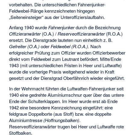
vorbehalten. Die unterschiedlichen Fahnenjunker-
Feldwebel-Ränge kennzeichneten hingegen
„Seiteneinsteiger“ aus der Unteroffizierslaufbahn.
Anfang 1940 wurde
Fahnenjunker
durch die Bezeichnung
Offizieranwärter
(O.A.) /
Reserveoffizieranwärter
(R.O.A.)
ersetzt. Die Dienstgrade lauteten nun einheitlich z. B.
Gefreiter (O.A.)
oder
Feldwebel (R.O.A.)
. Nach
erfolgreicher Prüfung zum Offizier wurden Offizierbewerber
direkt vom Feldwebel zum Leutnant befördert. Mitte/Ende
1943 (mit unterschiedlichen Fristen in Heer und Luftwaffe)
wurde die vorherige Praxis weitgehend wieder in Kraft
gesetzt und der Dienstgrad Oberfähnrich wieder eingeführt.
In der Wehrmacht führten die Luftwaffen-Fahnenjunker seit
1940 eine gedrehte Aluminiumschnur quer über das untere
Ende der Schulterklappen. Im Heer wurde erst ab Ende
1942 eine besondere Kennzeichnung eingeführt: eine
feldgraue Doppelborte (aus Stoff) bzw. eine doppelte
Aluminiumtresse
(Hoffnungsbalken)
.
Reserveoffizieranwärter trugen bei Heer und Luftwaffe rote
Stoffbalken.