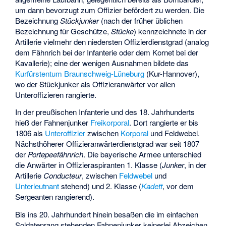
um dann bevorzugt zum Offizier befördert zu werden. Die
Bezeichnung
Stückjunker
(nach der früher üblichen
Bezeichnung für Geschütze,
Stücke
) kennzeichnete in der
Artillerie vielmehr den niedersten Offizierdienstgrad (analog
dem Fähnrich bei der Infanterie oder dem Kornet bei der
Kavallerie); eine der wenigen Ausnahmen bildete das
Kurfürstentum Braunschweig-Lüneburg
(Kur-Hannover),
wo der Stückjunker als Offizieranwärter vor allen
Unteroffizieren rangierte.
In der preußischen Infanterie und des 18. Jahrhunderts
hieß der Fahnenjunker
Freikorporal
. Dort rangierte er bis
1806 als
Unteroffizier
zwischen
Korporal
und Feldwebel.
Nächsthöherer Offizieranwärterdienstgrad war seit 1807
der
Portepeefähnrich
. Die bayerische Armee unterschied
die Anwärter in Offizieraspiranten 1. Klasse (
Junker
, in der
Artillerie
Conducteur
, zwischen
Feldwebel
und
Unterleutnant
stehend) und 2. Klasse (
Kadett
, vor dem
Sergeanten rangierend).
Bis ins 20. Jahrhundert hinein besaßen die im einfachen
Soldatenrang stehenden Fahnenjunker keinerlei Abzeichen.