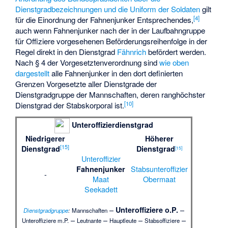
Dienstgradbezeichnungen und die Uniform der Soldaten
gilt
[
4
]
für die Einordnung der Fahnenjunker Entsprechendes,
auch wenn Fahnenjunker nach der in der Laufbahngruppe
für Offiziere vorgesehenen Beförderungsreihenfolge in der
Regel direkt in den Dienstgrad
Fähnrich
befördert werden.
Nach § 4 der Vorgesetztenverordnung sind
wie oben
dargestellt
alle Fahnenjunker in den dort definierten
Grenzen Vorgesetzte aller Dienstgrade der
Dienstgradgruppe der Mannschaften, deren ranghöchster
[
10
]
Dienstgrad der
Stabskorporal
ist.
Unteroffizierdienstgrad
Niedrigerer
Höherer
[
15
]
Dienstgrad
Dienstgrad
[
15
]
Unteroffizier
Stabsunteroffizier
Fahnenjunker
-
Maat
Obermaat
Seekadett
–
–
Unteroffiziere o.P.
Dienstgradgruppe
:
Mannschaften
–
–
–
–
Unteroffiziere m.P.
Leutnante
Hauptleute
Stabsoffiziere