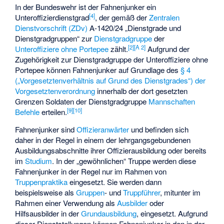
In der Bundeswehr ist der Fahnenjunker ein
[
4
]
Unteroffizierdienstgrad
, der gemäß der
Zentralen
Dienstvorschrift (ZDv)
A-1420/24 „Dienstgrade und
Dienstgradgruppen“ zur
Dienstgradgruppe
der
[
2
]
[
A 2
]
Unteroffiziere ohne Portepee
zählt.
Aufgrund der
Zugehörigkeit zur Dienstgradgruppe der Unteroffiziere ohne
Portepee können Fahnenjunker auf Grundlage des
§ 4
(„Vorgesetztenverhältnis auf Grund des Dienstgrades“) der
Vorgesetztenverordnung
innerhalb der dort gesetzten
Grenzen Soldaten der Dienstgradgruppe
Mannschaften
[
9
]
[
10
]
Befehle
erteilen.
Fahnenjunker sind
Offizieranwärter
und befinden sich
daher in der Regel in einem der lehrgangsgebundenen
Ausbildungsabschnitte ihrer Offizierausbildung oder bereits
im
Studium
. In der „gewöhnlichen“ Truppe werden diese
Fahnenjunker in der Regel nur im Rahmen von
Truppenpraktika
eingesetzt. Sie werden dann
beispielsweise als
Gruppen
- und
Truppführer
, mitunter im
Rahmen einer Verwendung als
Ausbilder
oder
Hilfsausbilder in der
Grundausbildung
, eingesetzt. Aufgrund
dieser Dienststellungen können Fahnenjunker in den in der