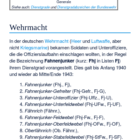
Generale
Siehe auch
:
Dienstgrade
und
Dienstgradabzeichen der Bundeswehr
Wehrmacht
In der deutschen
Wehrmacht
(
Heer
und
Luftwaffe
, aber
nicht
Kriegsmarine
) bekamen Soldaten und Unteroffiziere,
die die Offizierslaufbahn einschlagen wollten, in der Regel
die Bezeichnung
Fahnenjunker
(kurz:
Fhj
in Listen
Fj
)
ihrem Dienstgrad vorangestellt. Dies galt bis Anfang 1940
und wieder ab Mitte/Ende 1943:
Fahnenjunker
(Fhj., Fj),
Fahnenjunker-Gefreiter
(Fhj-Gefr., Fj-G),
Fahnenjunker-Unteroffizier
(Fhj-Uffz., Fj-U),
Fahnenjunker-Unterfeldwebel
(Fhj-UFw., Fj-UF),
Fähnrich
(Fähnr.),
Fahnenjunker-Feldwebel
(Fhj-Fw., Fj-F),
Fahnenjunker-Oberfeldwebel
(Fhj-OFw., Fj-OF),
Oberfähnrich
(Ob. Fähnr.),
Fahnenjunker-Stabsfeldwebel
(Fhj-StFw., Fj-SF).