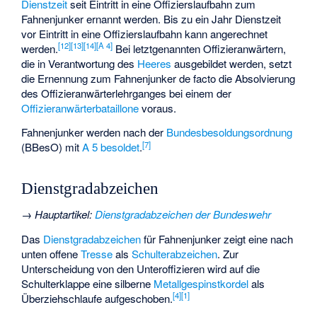
Dienstzeit
seit Eintritt in eine Offizierslaufbahn zum
Fahnenjunker ernannt werden. Bis zu ein Jahr Dienstzeit
vor Eintritt in eine Offizierslaufbahn kann angerechnet
[
12
]
[
13
]
[
14
]
[
A 4
]
werden.
Bei letztgenannten Offizieranwärtern,
die in Verantwortung des
Heeres
ausgebildet werden, setzt
die Ernennung zum Fahnenjunker de facto die Absolvierung
des
Offizieranwärterlehrganges
bei einem der
Offizieranwärterbataillone
voraus.
Fahnenjunker werden nach der
Bundesbesoldungsordnung
[
7
]
(BBesO) mit
A 5
besoldet
.
Dienstgradabzeichen
→
Hauptartikel
:
Dienstgradabzeichen der Bundeswehr
Das
Dienstgradabzeichen
für Fahnenjunker zeigt eine nach
unten offene
Tresse
als
Schulterabzeichen
. Zur
Unterscheidung von den Unteroffizieren wird auf die
Schulterklappe eine silberne
Metallgespinstkordel
als
[
4
]
[
1
]
Überziehschlaufe aufgeschoben.