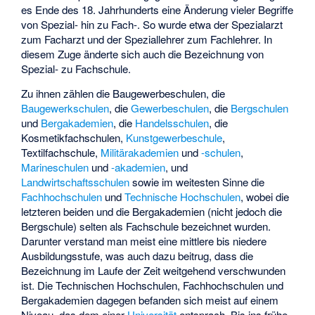
es Ende des 18. Jahrhunderts eine Änderung vieler Begriffe
von Spezial- hin zu Fach-. So wurde etwa der Spezialarzt
zum Facharzt und der Speziallehrer zum Fachlehrer. In
diesem Zuge änderte sich auch die Bezeichnung von
Spezial- zu Fachschule.
Zu ihnen zählen die
Baugewerbeschulen
, die
Baugewerkschulen
, die
Gewerbeschulen
, die
Bergschulen
und
Bergakademien
, die
Handelsschulen
, die
Kosmetikfachschulen,
Kunstgewerbeschule
,
Textilfachschule
,
Militärakademien
und
-schulen
,
Marineschulen
und
-akademien
, und
Landwirtschaftsschulen
sowie im weitesten Sinne die
Fachhochschulen
und
Technische Hochschulen
, wobei die
letzteren beiden und die Bergakademien (nicht jedoch die
Bergschule) selten als Fachschule bezeichnet wurden.
Darunter verstand man meist eine mittlere bis niedere
Ausbildungsstufe, was auch dazu beitrug, dass die
Bezeichnung im Laufe der Zeit weitgehend verschwunden
ist. Die Technischen Hochschulen, Fachhochschulen und
Bergakademien dagegen befanden sich meist auf einem
Niveau, das dem einer
Universität
entsprach. Bis ins frühe