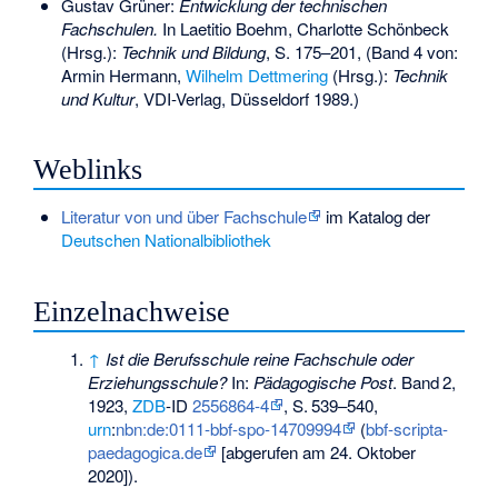
Gustav Grüner:
Entwicklung der technischen
Fachschulen.
In Laetitio Boehm, Charlotte Schönbeck
(Hrsg.):
Technik und Bildung
, S. 175–201, (Band 4 von:
Armin Hermann,
Wilhelm Dettmering
(Hrsg.):
Technik
und Kultur
, VDI-Verlag, Düsseldorf 1989.)
Weblinks
Literatur von und über Fachschule
im Katalog der
Deutschen Nationalbibliothek
Einzelnachweise
↑
Ist die Berufsschule reine Fachschule oder
Erziehungsschule?
In:
Pädagogische Post
.
Band
2
,
1923,
ZDB
-ID
2556864-4
,
S.
539–540
,
urn
:
nbn:de:0111-bbf-spo-14709994
(
bbf-scripta-
paedagogica.de
[abgerufen am 24. Oktober
2020]).