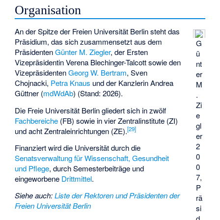
Organisation
An der Spitze der Freien Universität Berlin steht das
Präsidium, das sich zusammensetzt aus dem
G
Präsidenten
Günter M. Ziegler
, der Ersten
ü
Vizepräsidentin
Verena Blechinger-Talcott
sowie den
nt
Vizepräsidenten
Georg W. Bertram
, Sven
er
Chojnacki,
Petra Knaus
und der Kanzlerin Andrea
M
Güttner (
mdWdAb
) (Stand: 2026).
.
Zi
Die Freie Universität Berlin gliedert sich in zwölf
e
Fachbereiche
(FB) sowie in vier Zentralinstitute (ZI)
gl
[
29
]
und acht Zentraleinrichtungen (ZE).
er
2
Finanziert wird die Universität durch die
0
Senatsverwaltung für Wissenschaft, Gesundheit
0
und Pflege
, durch Semesterbeiträge und
7,
eingeworbene
Drittmittel
.
P
Siehe auch
:
Liste der Rektoren und Präsidenten der
rä
Freien Universität Berlin
si
d