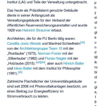
Institut (LAI) und Teile der Verwaltung untergebracht.
p
h
Das heute als Präsidialamt genutzte Gebäude
y
diente in seiner Anfangszeit als
si
Verwaltungsgebäude für den
Verband der
ol
öffentlichen Feuerversicherungsanstalten
und wurde
o
1929 von
Heinrich Straumer
erbaut.
gi
e
Architekten, die für die FU Berlin tätig waren:
u
[
42
]
Candilis-Josic-Woods
und
Manfred Schiedhelm
n
von der
Architektengruppe
Team 10
mit der
d
„Rostlaube“ (1973).
Norman Foster
mit der
M
„Silberlaube“ (1982) und
Florian Nagler
mit der
ik
[
43
]
[
44
]
„Holzlaube (2015).“
, aber auch
Hinrich Baller
ro
und
Inken Baller
mit dem Institut für Philosophie
bi
[
45
]
(1981).
ol
Zahlreiche Flachdächer der Universitätsgebäude
o
sind seit 2008 mit Photovoltaikanlagen bestückt, um
gi
einen Beitrag zur Energieeffizienz im
e,
Stromverbrauch zu leisten.
1
9