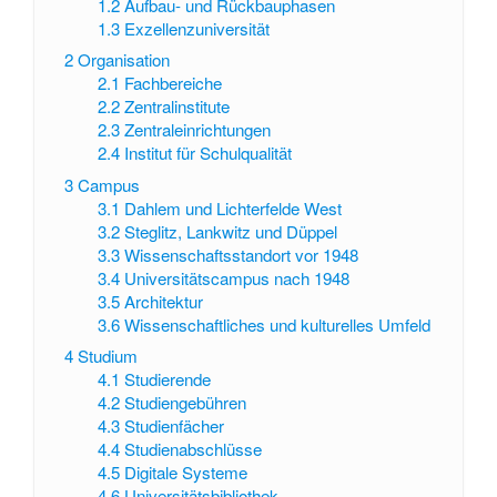
1.2
Aufbau- und Rückbauphasen
1.3
Exzellenzuniversität
2
Organisation
2.1
Fachbereiche
2.2
Zentralinstitute
2.3
Zentraleinrichtungen
2.4
Institut für Schulqualität
3
Campus
3.1
Dahlem und Lichterfelde West
3.2
Steglitz, Lankwitz und Düppel
3.3
Wissenschaftsstandort vor 1948
3.4
Universitätscampus nach 1948
3.5
Architektur
3.6
Wissenschaftliches und kulturelles Umfeld
4
Studium
4.1
Studierende
4.2
Studiengebühren
4.3
Studienfächer
4.4
Studienabschlüsse
4.5
Digitale Systeme
4.6
Universitätsbibliothek