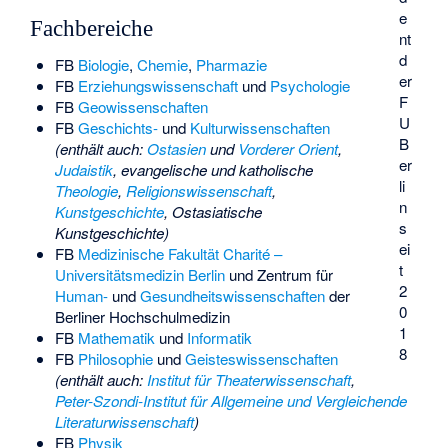
e
Fachbereiche
nt
d
FB
Biologie
,
Chemie
,
Pharmazie
er
FB
Erziehungswissenschaft
und
Psychologie
F
FB
Geowissenschaften
U
FB
Geschichts-
und
Kulturwissenschaften
B
(enthält auch:
Ostasien
und
Vorderer Orient
,
er
Judaistik
, evangelische und katholische
li
Theologie
,
Religionswissenschaft
,
n
Kunstgeschichte
, Ostasiatische
s
Kunstgeschichte)
ei
FB
Medizinische Fakultät Charité –
t
Universitätsmedizin Berlin
und Zentrum für
2
Human-
und
Gesundheitswissenschaften
der
0
Berliner Hochschulmedizin
1
FB
Mathematik
und
Informatik
8
FB
Philosophie
und
Geisteswissenschaften
(enthält auch:
Institut für Theaterwissenschaft
,
Peter-Szondi-Institut für Allgemeine und Vergleichende
Literaturwissenschaft
)
FB
Physik