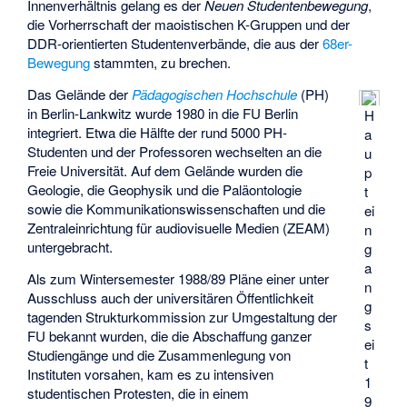
Innenverhältnis gelang es der
Neuen Studentenbewegung
,
die Vorherrschaft der maoistischen K-Gruppen und der
DDR-orientierten Studentenverbände, die aus der
68er-
Bewegung
stammten, zu brechen.
Das Gelände der
Pädagogischen Hochschule
(PH)
in Berlin-Lankwitz wurde 1980 in die FU Berlin
H
integriert. Etwa die Hälfte der rund 5000 PH-
a
Studenten und der Professoren wechselten an die
u
Freie Universität. Auf dem Gelände wurden die
p
Geologie, die Geophysik und die Paläontologie
t
sowie die Kommunikationswissenschaften und die
ei
Zentraleinrichtung für audiovisuelle Medien (ZEAM)
n
untergebracht.
g
a
Als zum Wintersemester 1988/89 Pläne einer unter
n
Ausschluss auch der universitären Öffentlichkeit
g
tagenden Strukturkommission zur Umgestaltung der
s
FU bekannt wurden, die die Abschaffung ganzer
ei
Studiengänge und die Zusammenlegung von
t
Instituten vorsahen, kam es zu intensiven
1
studentischen Protesten, die in einem
9