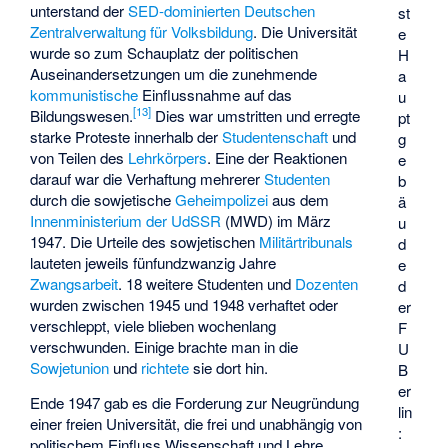
unterstand der
SED-dominierten
Deutschen
st
Zentralverwaltung für Volksbildung
. Die Universität
e
wurde so zum Schauplatz der politischen
H
Auseinandersetzungen um die zunehmende
a
kommunistische
Einflussnahme auf das
u
[
13
]
Bildungswesen.
Dies war umstritten und erregte
pt
starke Proteste innerhalb der
Studentenschaft
und
g
von Teilen des
Lehrkörpers
. Eine der Reaktionen
e
darauf war die Verhaftung mehrerer
Studenten
b
durch die sowjetische
Geheimpolizei
aus dem
ä
Innenministerium der UdSSR
(MWD) im März
u
1947. Die Urteile des sowjetischen
Militärtribunals
d
lauteten jeweils fünfundzwanzig Jahre
e
Zwangsarbeit
. 18 weitere Studenten und
Dozenten
d
wurden zwischen 1945 und 1948 verhaftet oder
er
verschleppt, viele blieben wochenlang
F
verschwunden. Einige brachte man in die
U
Sowjetunion
und
richtete
sie dort hin.
B
er
Ende 1947 gab es die Forderung zur Neugründung
lin
einer freien Universität, die frei und unabhängig von
:
politischem Einfluss Wissenschaft und Lehre