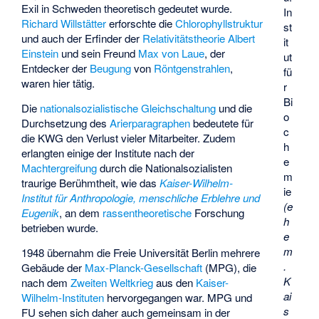
Exil in Schweden theoretisch gedeutet wurde.
In
Richard Willstätter
erforschte die
Chlorophyllstruktur
st
und auch der Erfinder der
Relativitätstheorie
Albert
it
Einstein
und sein Freund
Max von Laue
, der
ut
Entdecker der
Beugung
von
Röntgenstrahlen
,
fü
waren hier tätig.
r
Bi
Die
nationalsozialistische
Gleichschaltung
und die
o
Durchsetzung des
Arierparagraphen
bedeutete für
c
die KWG den Verlust vieler Mitarbeiter. Zudem
h
erlangten einige der Institute nach der
e
Machtergreifung
durch die Nationalsozialisten
m
traurige Berühmtheit, wie das
Kaiser-Wilhelm-
ie
Institut für Anthropologie, menschliche Erblehre und
(e
Eugenik
, an dem
rassentheoretische
Forschung
h
betrieben wurde.
e
m
1948 übernahm die Freie Universität Berlin mehrere
.
Gebäude der
Max-Planck-Gesellschaft
(MPG), die
K
nach dem
Zweiten Weltkrieg
aus den
Kaiser-
ai
Wilhelm-Instituten
hervorgegangen war. MPG und
s
FU sehen sich daher auch gemeinsam in der