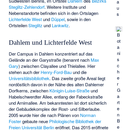
Südwesten Berlins, im Ortsteil
Dahlem
des
Bezirks
a
Steglitz-Zehlendorf
. Weitere Institute und
u
Nebenstandorte befinden sich in den Ortslagen
s
Lichterfelde West
und
Düppel
, sowie in den
Ortsteilen
Steglitz
und
Lankwitz
.
B
ot
Dahlem und Lichterfelde West
a
ni
Der Campus in Dahlem konzentriert auf das
s
Gelände an der Garystraße (benannt nach
Max
c
Gary
) zwischen Clayallee und Thielallee. Hier
h
stehen auch der
Henry-Ford-Bau
und die
e
Universitätsbibliothek
. Das zweite große Areal liegt
r
nordöstlich davon in der Nähe des alten Dahlemer
G
Dorfkerns, zwischen
Königin-Luise-Straße
und
a
Habelschwerdter Allee, entlang der Fabeckstraße
rt
und
Arnimallee
. Am bekanntesten ist dort sicherlich
e
der Gebäudekomplex der Rost- und Silberlaube.
n
2005 wurde hier die nach Plänen von
Norman
B
Foster
gebaute neue
Philologische Bibliothek der
e
Freien Universität Berlin
eröffnet. Das 2015 eröffnete