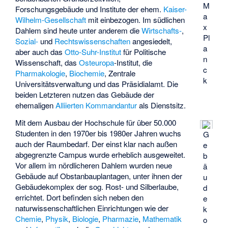
M
Forschungsgebäude und Institute der ehem.
Kaiser-
a
Wilhelm-Gesellschaft
mit einbezogen. Im südlichen
x
Dahlem sind heute unter anderem die
Wirtschafts-
,
Pl
Sozial-
und
Rechtswissenschaften
angesiedelt,
a
aber auch das
Otto-Suhr-Institut
für Politische
n
Wissenschaft, das
Osteuropa
-Institut, die
c
Pharmakologie
,
Biochemie
, Zentrale
k
Universitätsverwaltung und das Präsidialamt. Die
beiden Letzteren nutzen das Gebäude der
ehemaligen
Alliierten Kommandantur
als Dienstsitz.
Mit dem Ausbau der Hochschule für über 50.000
Studenten in den 1970er bis 1980er Jahren wuchs
G
auch der Raumbedarf. Der einst klar nach außen
e
abgegrenzte Campus wurde erheblich ausgeweitet.
b
Vor allem im nördlicheren Dahlem wurden neue
ä
Gebäude auf Obstanbauplantagen, unter ihnen der
u
Gebäudekomplex der sog. Rost- und Silberlaube,
d
errichtet. Dort befinden sich neben den
e
naturwissenschaftlichen Einrichtungen wie der
k
Chemie
,
Physik
,
Biologie
,
Pharmazie
,
Mathematik
o