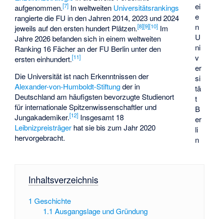
ei
[
7
]
aufgenommen.
In weltweiten
Universitätsrankings
e
rangierte die FU in den Jahren 2014, 2023 und 2024
n
[
8
]
[
9
]
[
10
]
jeweils auf den ersten hundert Plätzen.
Im
U
Jahre 2026 befanden sich in einem weltweiten
ni
Ranking 16 Fächer an der FU Berlin unter den
v
[
11
]
ersten einhundert.
er
Die Universität ist nach Erkenntnissen der
si
Alexander-von-Humboldt-Stiftung
der in
tä
Deutschland am häufigsten bevorzugte Studienort
t
für internationale Spitzenwissenschaftler und
B
[
12
]
Jungakademiker.
Insgesamt 18
er
Leibnizpreisträger
hat sie bis zum Jahr 2020
li
hervorgebracht.
n
Inhaltsverzeichnis
1
Geschichte
1.1
Ausgangslage und Gründung