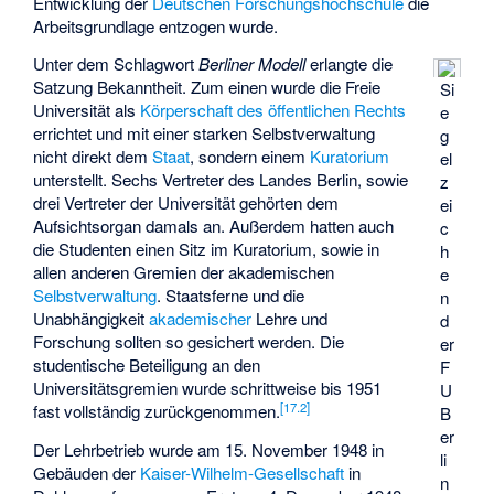
Entwicklung der
Deutschen Forschungshochschule
die
Arbeitsgrundlage entzogen wurde.
Unter dem Schlagwort
Berliner Modell
erlangte die
Satzung Bekanntheit. Zum einen wurde die Freie
Si
Universität als
Körperschaft des öffentlichen Rechts
e
errichtet und mit einer starken Selbstverwaltung
g
nicht direkt dem
Staat
, sondern einem
Kuratorium
el
unterstellt. Sechs Vertreter des Landes Berlin, sowie
z
drei Vertreter der Universität gehörten dem
ei
Aufsichtsorgan damals an. Außerdem hatten auch
c
die Studenten einen Sitz im Kuratorium, sowie in
h
allen anderen Gremien der akademischen
e
Selbstverwaltung
. Staatsferne und die
n
Unabhängigkeit
akademischer
Lehre und
d
Forschung sollten so gesichert werden. Die
er
studentische Beteiligung an den
F
Universitätsgremien wurde schrittweise bis 1951
U
[
17.2
]
fast vollständig zurückgenommen.
B
er
Der Lehrbetrieb wurde am 15. November 1948 in
li
Gebäuden der
Kaiser-Wilhelm-Gesellschaft
in
n