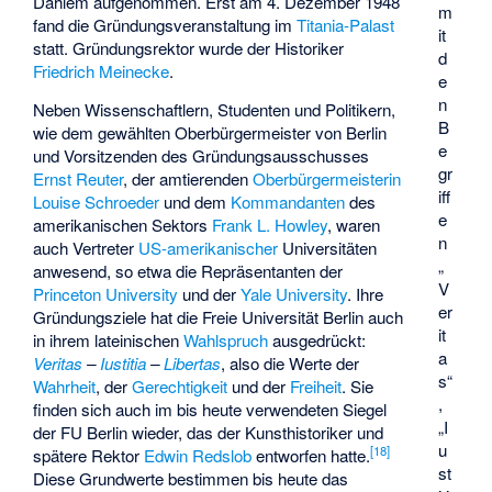
Dahlem aufgenommen. Erst am 4. Dezember 1948
m
fand die Gründungsveranstaltung im
Titania-Palast
it
statt. Gründungsrektor wurde der Historiker
d
Friedrich Meinecke
.
e
n
Neben Wissenschaftlern, Studenten und Politikern,
B
wie dem gewählten Oberbürgermeister von Berlin
e
und Vorsitzenden des Gründungsausschusses
gr
Ernst Reuter
, der amtierenden
Oberbürgermeisterin
iff
Louise Schroeder
und dem
Kommandanten
des
e
amerikanischen Sektors
Frank L. Howley
, waren
n
auch Vertreter
US-amerikanischer
Universitäten
„
anwesend, so etwa die Repräsentanten der
V
Princeton University
und der
Yale University
. Ihre
er
Gründungsziele hat die Freie Universität Berlin auch
it
in ihrem lateinischen
Wahlspruch
ausgedrückt:
a
Veritas
–
Iustitia
–
Libertas
, also die Werte der
s“
Wahrheit
, der
Gerechtigkeit
und der
Freiheit
. Sie
,
finden sich auch im bis heute verwendeten Siegel
„I
der FU Berlin wieder, das der Kunsthistoriker und
u
[
18
]
spätere Rektor
Edwin Redslob
entworfen hatte.
st
Diese Grundwerte bestimmen bis heute das