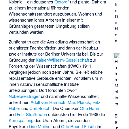
Kolonie – ein deutsches
Oxford
“ und plante, Dahlem
li
zu einem international führenden
n-
Wissenschaftsstandort auszubauen. Wohnen und
D
wissenschaftliches Arbeiten in einer mit
a
Grünanlagen gestalteten Umgebung sollten
hl
verbunden werden.
e
m
Zunächst trugen die Ansiedlung wissenschaftlich
orientierter Fachbehörden und dann der Neubau
zweier Institute der Berliner Universität bei. Bis zur
Gründung der
Kaiser-Wilhelm-Gesellschaft
zur
H
Förderung der Wissenschaften (KWG) 1911
a
vergingen jedoch noch zehn Jahre. Sie ließ etliche
h
repräsentative Gebäude errichten, vor allem um in
n-
ihnen naturwissenschaftliche Institute
M
unterzubringen. Dort forschten zwölf
ei
Nobelpreisträger
und namhafte Wissenschaftler,
tn
unter ihnen
Adolf von Harnack
,
Max Planck
,
Fritz
er
Haber
und
Carl Bosch
. Die Chemiker
Otto Hahn
-
und
Fritz Straßmann
entdeckten hier Ende 1938 die
B
Kernspaltung
des Uran-Atoms, die von den
a
Physikern
Lise Meitner
und
Otto Robert Frisch
im
u: