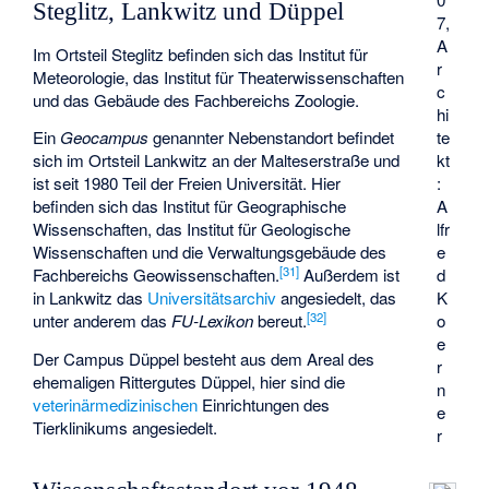
Steglitz, Lankwitz und Düppel
7,
A
Im Ortsteil Steglitz befinden sich das Institut für
r
Meteorologie, das Institut für Theaterwissenschaften
c
und das Gebäude des Fachbereichs Zoologie.
hi
te
Ein
Geocampus
genannter Nebenstandort befindet
kt
sich im Ortsteil Lankwitz an der Malteserstraße und
:
ist seit 1980 Teil der Freien Universität. Hier
A
befinden sich das Institut für Geographische
lfr
Wissenschaften, das Institut für Geologische
e
Wissenschaften und die Verwaltungsgebäude des
[
31
]
d
Fachbereichs Geowissenschaften.
Außerdem ist
K
in Lankwitz das
Universitätsarchiv
angesiedelt, das
[
32
]
o
unter anderem das
FU-Lexikon
bereut.
e
Der Campus Düppel besteht aus dem Areal des
r
ehemaligen
Rittergutes Düppel
, hier sind die
n
veterinärmedizinischen
Einrichtungen des
e
Tierklinikums angesiedelt.
r