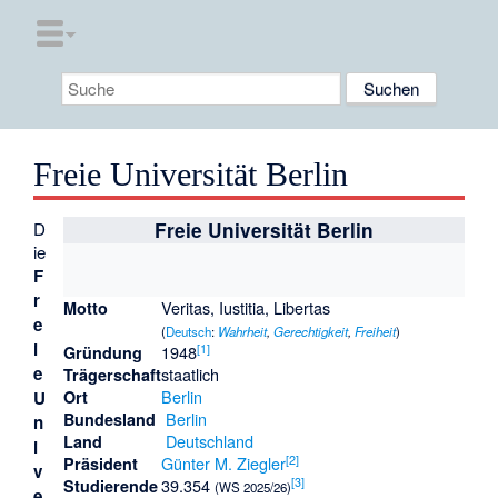
Freie Universität Berlin
D
Freie Universität Berlin
ie
F
r
Veritas, Iustitia, Libertas
Motto
e
(
Deutsch
:
Wahrheit
,
Gerechtigkeit
,
Freiheit
)
i
[
1
]
1948
Gründung
e
staatlich
Trägerschaft
Berlin
U
Ort
Berlin
Bundesland
n
Deutschland
Land
i
[
2
]
Günter M. Ziegler
Präsident
v
[
3
]
39.354
Studierende
(WS 2025/26)
e