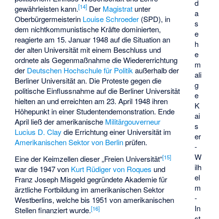
d
[
14
]
gewährleisten kann.
Der
Magistrat
unter
a
Oberbürgermeisterin
Louise Schroeder
(SPD), in
s
dem nichtkommunistische Kräfte dominierten,
e
reagierte am 15. Januar 1948 auf die Situation an
h
der alten Universität mit einem Beschluss und
e
ordnete als Gegenmaßnahme die Wiedererrichtung
m
der
Deutschen Hochschule für Politik
außerhalb der
ali
Berliner Universität an. Die Proteste gegen die
g
politische Einflussnahme auf die Berliner Universität
e
hielten an und erreichten am 23. April 1948 ihren
K
Höhepunkt in einer Studentendemonstration. Ende
ai
April ließ der amerikanische
Militärgouverneur
s
Lucius D. Clay
die Errichtung einer Universität im
er
Amerikanischen Sektor von Berlin
prüfen.
-
W
[
15
]
Eine der Keimzellen dieser „Freien Universität“
ilh
war die 1947 von
Kurt Rüdiger von Roques
und
el
Franz Joseph Misgeld gegründete Akademie für
m
ärztliche Fortbildung im amerikanischen Sektor
-
Westberlins, welche bis 1951 von amerikanischen
In
[
16
]
Stellen finanziert wurde.
st