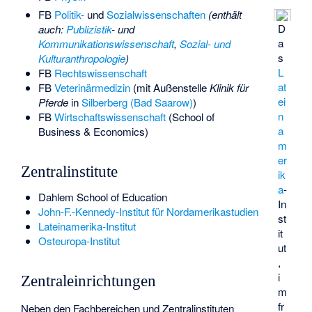
FB
Politik-
und
Sozialwissenschaften
(enthält
D
auch:
Publizistik
- und
a
Kommunikationswissenschaft
,
Sozial- und
s
Kulturanthropologie
)
L
FB
Rechtswissenschaft
at
FB
Veterinärmedizin
(mit Außenstelle
Klinik für
ei
Pferde
in
Silberberg (Bad Saarow)
)
n
FB
Wirtschaftswissenschaft
(School of
a
Business & Economics)
m
er
Zentralinstitute
ik
a
-
Dahlem School of Education
In
John-F.-Kennedy-Institut für Nordamerikastudien
st
Lateinamerika-Institut
it
Osteuropa-Institut
ut
,
i
Zentraleinrichtungen
m
fr
Neben den Fachbereichen und Zentralinstituten