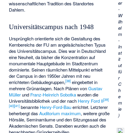
er
wissenschaftlichen Tradition des Standortes
-
Dahlem.
W
ilh
Universitätscampus nach 1948
el
m
Ursprünglich orientierte sich die Gestaltung des
-
Kernbereichs der FU am angelsächsischen Typus
In
des Universitätscampus. Dies war in Deutschland
st
eine Neuheit, da bisher die Konzentration auf
it
monumentale Hauptgebäude im Stadtzentrum
ut
dominierte. Seinen räumlichen Mittelpunkt erhielt
fü
der Campus in den 1950er Jahren mit neu
r
[
38
]
errichteten Gebäudegruppen,
eingebettet in
C
mehrere Grünanlagen. Nach Plänen von
Gustav
h
Müller
und
Franz-Heinrich Sobotka
wurden die
e
[
39
]
Universitätsbibliothek und der nach
Henry Ford II
m
[
40
]
[
41
]
benannte
Henry-Ford-Bau
errichtet. Letzterer
ie
beherbergt das
Auditorium maximum
, weitere große
)
Hörsäle, Seminarräume und den Sitzungssaal des
Akademischen Senats. Daneben wurden auch die
benachbarten Gründerzeitvillen,