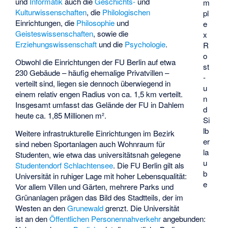
und
Informatik
auch die
Geschichts-
und
m
Kulturwissenschaften
, die
Philologischen
pl
Einrichtungen, die
Philosophie
und
e
Geisteswissenschaften
, sowie die
x
Erziehungswissenschaft
und die
Psychologie
.
R
o
Obwohl die Einrichtungen der FU Berlin auf etwa
st
230 Gebäude – häufig ehemalige Privatvillen –
-
verteilt sind, liegen sie dennoch überwiegend in
u
einem relativ engen Radius von ca. 1,5 km verteilt.
n
Insgesamt umfasst das Gelände der FU in Dahlem
d
heute ca. 1,85 Millionen m².
Si
lb
Weitere infrastrukturelle Einrichtungen im Bezirk
er
sind neben Sportanlagen auch Wohnraum für
la
Studenten, wie etwa das universitätsnah gelegene
u
Studentendorf Schlachtensee
. Die FU Berlin gilt als
b
Universität in ruhiger Lage mit hoher Lebensqualität:
e
Vor allem Villen und Gärten, mehrere Parks und
Grünanlagen prägen das Bild des Stadtteils, der im
Westen an den
Grunewald
grenzt. Die Universität
ist an den
Öffentlichen Personennahverkehr
angebunden: