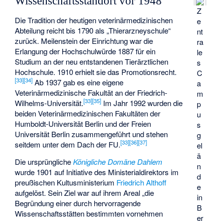
Wissenschaftsstandort vor 1948
Z
Die Tradition der heutigen veterinärmedizinischen
e
Abteilung reicht bis 1790 als „Thierarzneyschule“
nt
zurück. Meilenstein der Einrichtung war die
ra
Erlangung der Hochschulwürde 1887 für ein
le
Studium an der neu entstandenen Tierärztlichen
s
Hochschule. 1910 erhielt sie das Promotionsrecht.
C
[
33
]
[
34
]
Ab 1937 gab es eine eigene
a
Veterinärmedizinische Fakultät an der Friedrich-
m
[
33
]
[
35
]
Wilhelms-Universität.
Im Jahr 1992 wurden die
p
beiden Veterinärmedizinischen Fakultäten der
u
Humboldt-Universität Berlin und der Freien
s
Universität Berlin zusammengeführt und stehen
g
[
33
]
[
36
]
[
37
]
seitdem unter dem Dach der FU.
el
ä
Die ursprüngliche
Königliche Domäne Dahlem
n
wurde 1901 auf Initiative des Ministerialdirektors im
d
preußischen Kultusministerium
Friedrich Althoff
e
aufgelöst. Sein Ziel war auf ihrem Areal „die
in
Begründung einer durch hervorragende
B
Wissenschaftsstätten bestimmten vornehmen
er