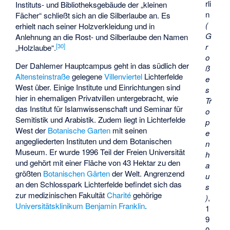
rli
Instituts- und Bibliotheksgebäude der „kleinen
n
Fächer“ schließt sich an die Silberlaube an. Es
(
erhielt nach seiner Holzverkleidung und in
G
Anlehnung an die Rost- und Silberlaube den Namen
r
[
30
]
„Holzlaube“.
o
Der Dahlemer Hauptcampus geht in das südlich der
ß
Altensteinstraße
gelegene
Villenviertel
Lichterfelde
e
West über. Einige Institute und Einrichtungen sind
s
hier in ehemaligen Privatvillen untergebracht, wie
Tr
das Institut für Islamwissenschaft und Seminar für
o
Semitistik und Arabistik. Zudem liegt in Lichterfelde
p
West der
Botanische Garten
mit seinen
e
angegliederten Instituten und dem Botanischen
n
Museum. Er wurde 1996 Teil der Freien Universität
h
und gehört mit einer Fläche von 43 Hektar zu den
a
größten
Botanischen Gärten
der Welt. Angrenzend
u
an den
Schlosspark Lichterfelde
befindet sich das
s
zur medizinischen Fakultät
Charité
gehörige
)
,
Universitätsklinikum Benjamin Franklin
.
1
9
0