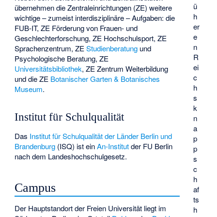
ü
übernehmen die Zentraleinrichtungen (ZE) weitere
h
wichtige – zumeist interdisziplinäre – Aufgaben: die
er
FUB-IT, ZE Förderung von Frauen- und
e
Geschlechterforschung, ZE Hochschulsport, ZE
n
Sprachenzentrum, ZE
Studienberatung
und
R
Psychologische Beratung, ZE
ei
Universitätsbibliothek
, ZE Zentrum Weiterbildung
c
und die ZE
Botanischer Garten & Botanisches
h
Museum
.
s
k
Institut für Schulqualität
n
a
Das
Institut für Schulqualität der Länder Berlin und
p
Brandenburg
(ISQ) ist ein
An-Institut
der FU Berlin
p
nach dem Landeshochschulgesetz.
s
c
h
Campus
af
ts
Der Hauptstandort der Freien Universität liegt im
h