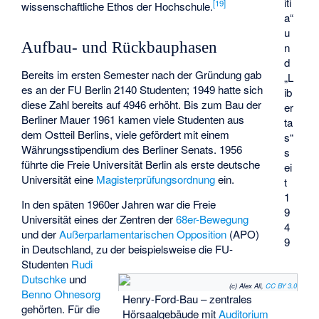
iti
[
19
]
wissenschaftliche Ethos der Hochschule.
a“
u
Aufbau- und Rückbauphasen
n
d
Bereits im ersten Semester nach der Gründung gab
„L
es an der FU Berlin 2140 Studenten; 1949 hatte sich
ib
diese Zahl bereits auf 4946 erhöht. Bis zum Bau der
er
Berliner Mauer 1961 kamen viele Studenten aus
ta
dem Ostteil Berlins, viele gefördert mit einem
s“
Währungsstipendium
des Berliner Senats. 1956
s
führte die Freie Universität Berlin als erste deutsche
ei
Universität eine
Magisterprüfungsordnung
ein.
t
1
In den späten 1960er Jahren war die Freie
9
Universität eines der Zentren der
68er-Bewegung
4
und der
Außerparlamentarischen Opposition
(APO)
9
in Deutschland, zu der beispielsweise die FU-
Studenten
Rudi
Dutschke
und
(c) Alex All,
CC BY 3.0
Benno Ohnesorg
Henry-Ford-Bau – zentrales
gehörten. Für die
Hörsaalgebäude mit
Auditorium