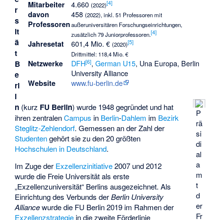
[
4
]
4.660
Mitarbeiter
(2022)
r
458
davon
(2022), inkl. 51 Professoren mit
s
Professoren
außeruniversitären Forschungseinrichtungen,
it
[
4
]
zusätzlich 79 Juniorprofessoren.
ä
[
5
]
601,4 Mio. €
Jahresetat
(2020)
t
Drittmittel: 118,4 Mio. €
[
6
]
DFH
,
German U15
, Una Europa, Berlin
B
Netzwerke
University Alliance
e
www.fu-berlin.de
Website
rl
i
n
(kurz
FU Berlin
) wurde 1948 gegründet und hat
P
ihren zentralen
Campus
in
Berlin
-
Dahlem
im
Bezirk
rä
Steglitz-Zehlendorf
. Gemessen an der Zahl der
si
Studenten
gehört sie zu den 20 größten
di
Hochschulen in Deutschland
.
al
a
Im Zuge der
Exzellenzinitiative
2007 und 2012
m
wurde die Freie Universität als erste
t
„Exzellenzuniversität“ Berlins ausgezeichnet. Als
d
Einrichtung des Verbunds der
Berlin University
er
Alliance
wurde die FU Berlin 2019 im Rahmen der
Fr
Exzellenzstrategie
in die zweite Förderlinie