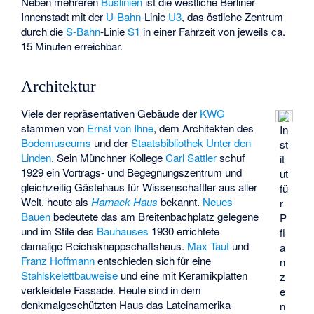
Neben mehreren
Buslinien
ist die westliche Berliner
Innenstadt mit der
U-Bahn
-Linie
U3
, das östliche Zentrum
durch die
S-Bahn
-Linie
S1
in einer Fahrzeit von jeweils ca.
15 Minuten erreichbar.
Architektur
Viele der repräsentativen Gebäude der
KWG
stammen von
Ernst von Ihne
, dem Architekten des
In
Bodemuseums
und der
Staatsbibliothek Unter den
st
Linden
. Sein Münchner Kollege
Carl Sattler
schuf
it
1929 ein Vortrags- und Begegnungszentrum und
ut
gleichzeitig Gästehaus für Wissenschaftler aus aller
fü
Welt, heute als
Harnack-Haus
bekannt.
Neues
r
Bauen
bedeutete das am Breitenbachplatz gelegene
P
und im Stile des
Bauhauses
1930 errichtete
fl
damalige
Reichsknappschaftshaus
.
Max Taut
und
a
Franz Hoffmann
entschieden sich für eine
n
Stahlskelettbauweise
und eine mit Keramikplatten
z
verkleidete Fassade. Heute sind in dem
e
denkmalgeschützten Haus das Lateinamerika-
n