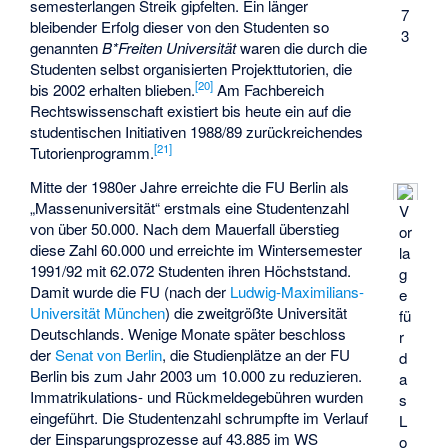
semesterlangen Streik gipfelten. Ein länger
7
bleibender Erfolg dieser von den Studenten so
3
genannten
B*Freiten Universität
waren die durch die
Studenten selbst organisierten Projekttutorien, die
[
20
]
bis 2002 erhalten blieben.
Am Fachbereich
Rechtswissenschaft existiert bis heute ein auf die
studentischen Initiativen 1988/89 zurückreichendes
[
21
]
Tutorienprogramm.
Mitte der 1980er Jahre erreichte die FU Berlin als
„Massenuniversität“ erstmals eine Studentenzahl
V
von über 50.000. Nach dem Mauerfall überstieg
or
diese Zahl 60.000 und erreichte im Wintersemester
la
1991/92 mit 62.072 Studenten ihren Höchststand.
g
Damit wurde die FU (nach der
Ludwig-Maximilians-
e
Universität München
) die zweitgrößte Universität
fü
Deutschlands. Wenige Monate später beschloss
r
der
Senat von Berlin
, die Studienplätze an der FU
d
Berlin bis zum Jahr 2003 um 10.000 zu reduzieren.
a
Immatrikulations- und Rückmeldegebühren wurden
s
eingeführt. Die Studentenzahl schrumpfte im Verlauf
L
der Einsparungsprozesse auf 43.885 im WS
o