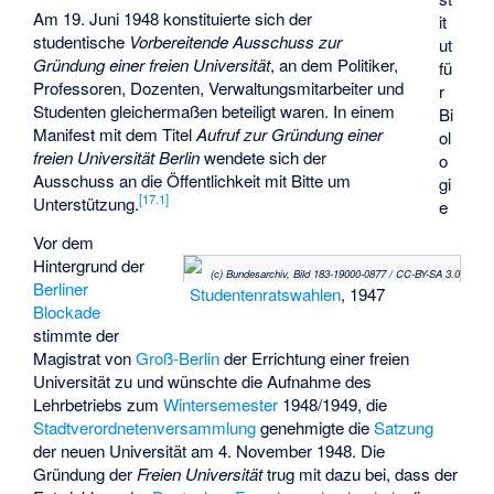
Am 19. Juni 1948 konstituierte sich der
it
studentische
Vorbereitende Ausschuss zur
ut
Gründung einer freien Universität
, an dem Politiker,
fü
Professoren, Dozenten, Verwaltungsmitarbeiter und
r
Studenten gleichermaßen beteiligt waren. In einem
Bi
Manifest mit dem Titel
Aufruf zur Gründung einer
ol
freien Universität Berlin
wendete sich der
o
Ausschuss an die Öffentlichkeit mit Bitte um
gi
[
17.1
]
Unterstützung.
e
Vor dem
Hintergrund der
(c) Bundesarchiv, Bild 183-19000-0877 / CC-BY-SA 3.0
Berliner
Studentenratswahlen
, 1947
Blockade
stimmte der
Magistrat von
Groß-Berlin
der Errichtung einer freien
Universität zu und wünschte die Aufnahme des
Lehrbetriebs zum
Wintersemester
1948/1949, die
Stadtverordnetenversammlung
genehmigte die
Satzung
der neuen Universität am 4. November 1948. Die
Gründung der
Freien Universität
trug mit dazu bei, dass der