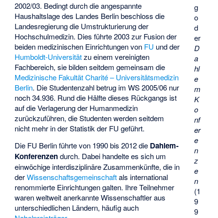
2002/03. Bedingt durch die angespannte
g
Haushaltslage des Landes Berlin beschloss die
o
Landesregierung die Umstrukturierung der
d
Hochschulmedizin. Dies führte 2003 zur Fusion der
er
beiden medizinischen Einrichtungen von
FU
und der
D
Humboldt-Universität
zu einem vereinigten
a
Fachbereich, sie bilden seitdem gemeinsam die
hl
Medizinische Fakultät Charité – Universitätsmedizin
e
Berlin
. Die Studentenzahl betrug im WS 2005/06 nur
m
noch 34.936. Rund die Hälfte dieses Rückgangs ist
K
auf die Verlagerung der Humanmedizin
o
zurückzuführen, die Studenten werden seitdem
nf
nicht mehr in der Statistik der FU geführt.
er
e
Die FU Berlin führte von 1990 bis 2012 die
Dahlem-
n
Konferenzen
durch. Dabei handelte es sich um
z
einwöchige interdisziplinäre Zusammenkünfte, die in
e
der
Wissenschaftsgemeinschaft
als international
n
renommierte Einrichtungen galten. Ihre Teilnehmer
(1
waren weltweit anerkannte Wissenschaftler aus
9
unterschiedlichen Ländern, häufig auch
9
Nobelpreisträger
.