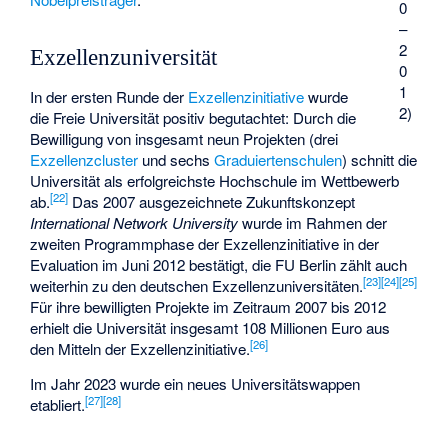
0
–
2
Exzellenzuniversität
0
1
In der ersten Runde der
Exzellenzinitiative
wurde
2)
die Freie Universität positiv begutachtet: Durch die
Bewilligung von insgesamt neun Projekten (drei
Exzellenzcluster
und sechs
Graduiertenschulen
) schnitt die
Universität als erfolgreichste Hochschule im Wettbewerb
[
22
]
ab.
Das 2007 ausgezeichnete Zukunftskonzept
International Network University
wurde im Rahmen der
zweiten Programmphase der Exzellenzinitiative in der
Evaluation im Juni 2012 bestätigt, die FU Berlin zählt auch
[
23
]
[
24
]
[
25
]
weiterhin zu den deutschen Exzellenzuniversitäten.
Für ihre bewilligten Projekte im Zeitraum 2007 bis 2012
erhielt die Universität insgesamt 108 Millionen Euro aus
[
26
]
den Mitteln der Exzellenzinitiative.
Im Jahr 2023 wurde ein neues Universitätswappen
[
27
]
[
28
]
etabliert.