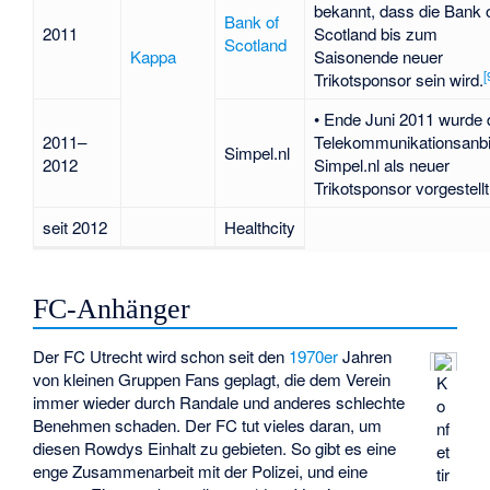
bekannt, dass die Bank 
Bank of
2011
Scotland bis zum
Scotland
Kappa
Saisonende neuer
[
Trikotsponsor sein wird.
• Ende Juni 2011 wurde 
2011–
Telekommunikationsanbi
Simpel.nl
2012
Simpel.nl als neuer
Trikotsponsor vorgestellt
seit 2012
Healthcity
FC-Anhänger
Der FC Utrecht wird schon seit den
1970er
Jahren
von kleinen Gruppen Fans geplagt, die dem Verein
K
immer wieder durch Randale und anderes schlechte
o
Benehmen schaden. Der FC tut vieles daran, um
nf
diesen Rowdys Einhalt zu gebieten. So gibt es eine
et
enge Zusammenarbeit mit der Polizei, und eine
tir