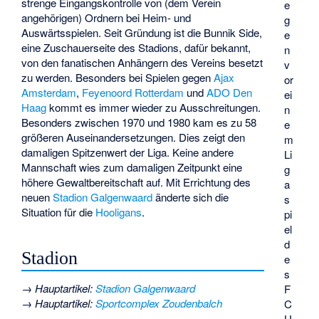
strenge Eingangskontrolle von (dem Verein
e
angehörigen) Ordnern bei Heim- und
g
Auswärtsspielen. Seit Gründung ist die Bunnik Side,
e
eine Zuschauerseite des Stadions, dafür bekannt,
n
von den fanatischen Anhängern des Vereins besetzt
v
zu werden. Besonders bei Spielen gegen
Ajax
or
Amsterdam
,
Feyenoord Rotterdam
und
ADO Den
ei
Haag
kommt es immer wieder zu Ausschreitungen.
n
Besonders zwischen 1970 und 1980 kam es zu 58
e
größeren Auseinandersetzungen. Dies zeigt den
m
damaligen Spitzenwert der Liga. Keine andere
Li
Mannschaft wies zum damaligen Zeitpunkt eine
g
höhere Gewaltbereitschaft auf. Mit Errichtung des
a
neuen
Stadion Galgenwaard
änderte sich die
s
Situation für die
Hooligans
.
pi
el
d
Stadion
e
s
→
Hauptartikel
:
Stadion Galgenwaard
F
→
Hauptartikel
:
Sportcomplex Zoudenbalch
C
U