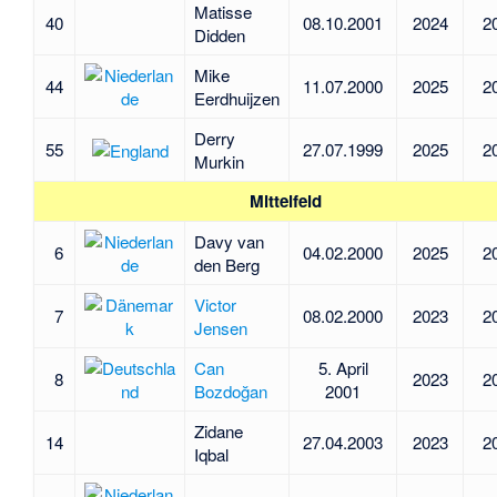
Matisse
40
08.10.2001
2024
2
Didden
Mike
44
11.07.2000
2025
2
Eerdhuijzen
Derry
55
27.07.1999
2025
2
Murkin
Mittelfeld
Davy van
6
04.02.2000
2025
2
den Berg
Victor
7
08.02.2000
2023
2
Jensen
Can
5. April
8
2023
2
Bozdoğan
2001
Zidane
14
27.04.2003
2023
2
Iqbal