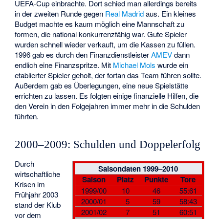
UEFA-Cup einbrachte. Dort schied man allerdings bereits
in der zweiten Runde gegen
Real Madrid
aus. Ein kleines
Budget machte es kaum möglich eine Mannschaft zu
formen, die national konkurrenzfähig war. Gute Spieler
wurden schnell wieder verkauft, um die Kassen zu füllen.
1996 gab es durch den Finanzdienstleister
AMEV
dann
endlich eine Finanzspritze. Mit
Michael Mols
wurde ein
etablierter Spieler geholt, der fortan das Team führen sollte.
Außerdem gab es Überlegungen, eine neue Spielstätte
errichten zu lassen. Es folgten einige finanzielle Hilfen, die
den Verein in den Folgejahren immer mehr in die Schulden
führten.
2000–2009: Schulden und Doppelerfolg
Durch
Saisondaten 1999–2010
wirtschaftliche
Saison
Platz
Punkte
Tore
Krisen im
1999/00
10
46
55:61
Frühjahr 2003
2000/01
5
59
58:43
stand der Klub
2001/02
7
51
60:51
vor dem