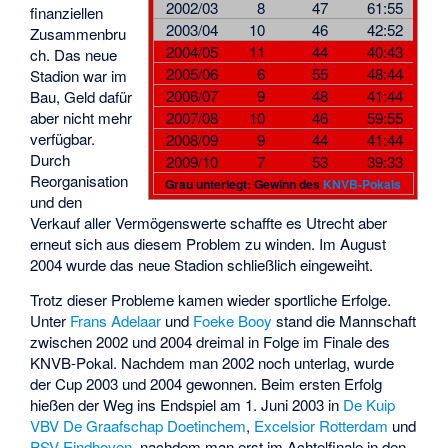
2002/03
8
47
61:55
finanziellen
2003/04
10
46
42:52
Zusammenbru
2004/05
11
44
40:43
ch. Das neue
2005/06
6
55
48:44
Stadion war im
2006/07
9
48
41:44
Bau, Geld dafür
aber nicht mehr
2007/08
10
46
59:55
verfügbar.
2008/09
9
44
41:44
Durch
2009/10
7
53
39:33
Reorganisation
Grau unterlegt: Gewinn des
KNVB-Pokals
und den
Verkauf aller Vermögenswerte schaffte es Utrecht aber
erneut sich aus diesem Problem zu winden. Im August
2004 wurde das neue Stadion schließlich eingeweiht.
Trotz dieser Probleme kamen wieder sportliche Erfolge.
Unter
Frans Adelaar
und
Foeke Booy
stand die Mannschaft
zwischen 2002 und 2004 dreimal in Folge im Finale des
KNVB-Pokal. Nachdem man 2002 noch unterlag, wurde
der Cup 2003 und 2004 gewonnen. Beim ersten Erfolg
hießen der Weg ins Endspiel am 1. Juni 2003 in
De Kuip
VBV De Graafschap Doetinchem
,
Excelsior Rotterdam
und
PSV Eindhoven
, nachdem man erst im Achtelfinale in den