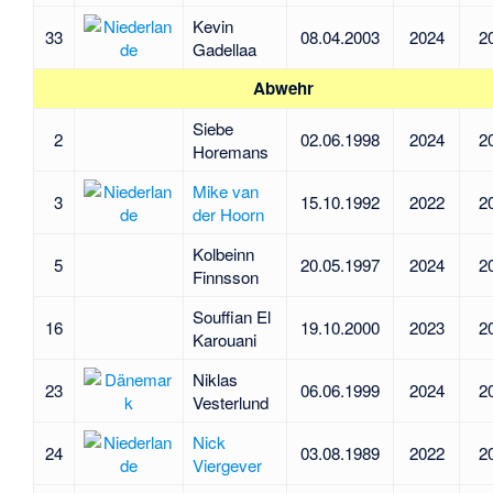
Kevin
33
08.04.2003
2024
2
Gadellaa
Abwehr
Siebe
2
02.06.1998
2024
2
Horemans
Mike van
3
15.10.1992
2022
2
der Hoorn
Kolbeinn
5
20.05.1997
2024
2
Finnsson
Souffian El
16
19.10.2000
2023
2
Karouani
Niklas
23
06.06.1999
2024
2
Vesterlund
Nick
24
03.08.1989
2022
2
Viergever