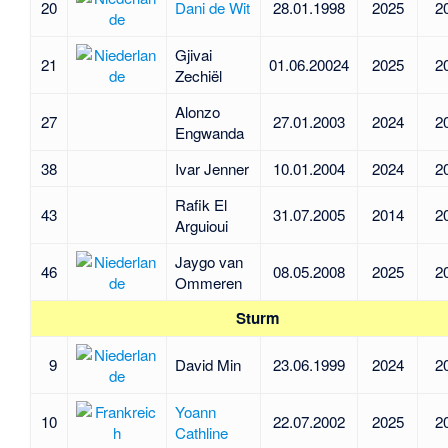
20
Dani de Wit
28.01.1998
2025
2
Gjivai
21
01.06.20024
2025
2
Zechiël
Alonzo
27
27.01.2003
2024
2
Engwanda
38
Ivar Jenner
10.01.2004
2024
2
Rafik El
43
31.07.2005
2014
2
Arguioui
Jaygo van
46
08.05.2008
2025
2
Ommeren
Sturm
9
David Min
23.06.1999
2024
2
Yoann
10
22.07.2002
2025
2
Cathline