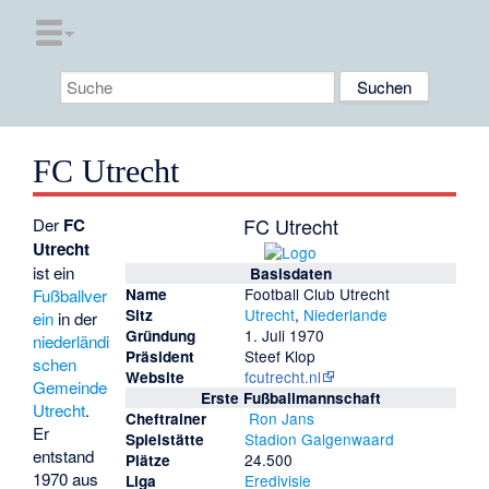
FC Utrecht
FC Utrecht
Der
FC
Utrecht
ist ein
Basisdaten
Football Club Utrecht
Fußballver
Name
Utrecht
,
Niederlande
Sitz
ein
in der
1. Juli 1970
Gründung
niederländi
Steef Klop
Präsident
schen
fcutrecht.nl
Website
Gemeinde
Erste Fußballmannschaft
Utrecht
.
Ron Jans
Cheftrainer
Er
Stadion Galgenwaard
Spielstätte
entstand
24.500
Plätze
1970 aus
Eredivisie
Liga