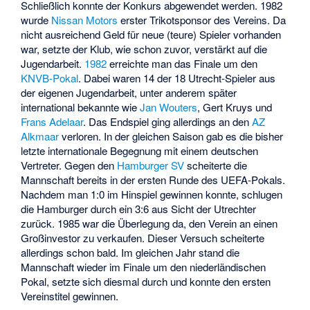
Schließlich konnte der Konkurs abgewendet werden. 1982
wurde
Nissan Motors
erster Trikotsponsor des Vereins. Da
nicht ausreichend Geld für neue (teure) Spieler vorhanden
war, setzte der Klub, wie schon zuvor, verstärkt auf die
Jugendarbeit.
1982
erreichte man das Finale um den
KNVB-Pokal
. Dabei waren 14 der 18 Utrecht-Spieler aus
der eigenen Jugendarbeit, unter anderem später
international bekannte wie
Jan Wouters
,
Gert Kruys
und
Frans Adelaar
. Das Endspiel ging allerdings an den
AZ
Alkmaar
verloren. In der gleichen Saison gab es die bisher
letzte internationale Begegnung mit einem deutschen
Vertreter. Gegen den
Hamburger SV
scheiterte die
Mannschaft bereits in der ersten Runde des UEFA-Pokals.
Nachdem man 1:0 im Hinspiel gewinnen konnte, schlugen
die Hamburger durch ein 3:6 aus Sicht der Utrechter
zurück. 1985 war die Überlegung da, den Verein an einen
Großinvestor zu verkaufen. Dieser Versuch scheiterte
allerdings schon bald. Im gleichen Jahr stand die
Mannschaft wieder im Finale um den niederländischen
Pokal, setzte sich diesmal durch und konnte den ersten
Vereinstitel gewinnen.