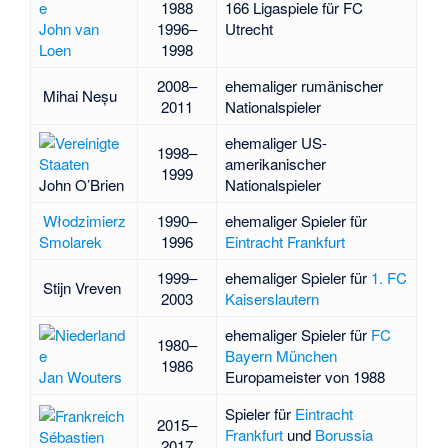
1988
166 Ligaspiele für FC
John van
1996–
Utrecht
Loen
1998
2008–
ehemaliger rumänischer
Mihai Neșu
2011
Nationalspieler
ehemaliger US-
1998–
amerikanischer
1999
John O’Brien
Nationalspieler
Włodzimierz
1990–
ehemaliger Spieler für
Smolarek
1996
Eintracht Frankfurt
1999–
ehemaliger Spieler für
1. FC
Stijn Vreven
2003
Kaiserslautern
ehemaliger Spieler für
FC
1980–
Bayern München
1986
Jan Wouters
Europameister von 1988
Spieler für
Eintracht
2015–
Frankfurt
und
Borussia
Sébastien
2017