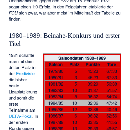
Unentschieden, gegen den
PSV
am 16. Februar 1972
sogar einen 1:0-Erfolg. In den Folgejahren etablierte der
FCU
sich zwar, war aber meist im Mittelmaß der Tabelle zu
finden.
1980–1989: Beinahe-Konkurs und erster
Titel
1981 schaffte
Saisondaten 1980–1989
man mit dem
Saison
Platz
Punkte
Tore
dritten Platz in
1979/80
5
45:23
67:33
der
Eredivisie
1980/81
3
45:23
67:33
die bisher
1981/82
5
39:29
56:38
beste
1982/83
10
31:37
51:57
Ligaplatzierung
1983/84
8
36:32
64:74
und somit die
1984/85
10
32:36
47:42
erste
1985/86
12
32:36
40:46
Teilnahme am
1986/87
6
36:32
62:56
UEFA-Pokal
. In
der ersten
1987/88
10
33:35
41:55
Runde gegen
1988/89
13
29:39
49:57