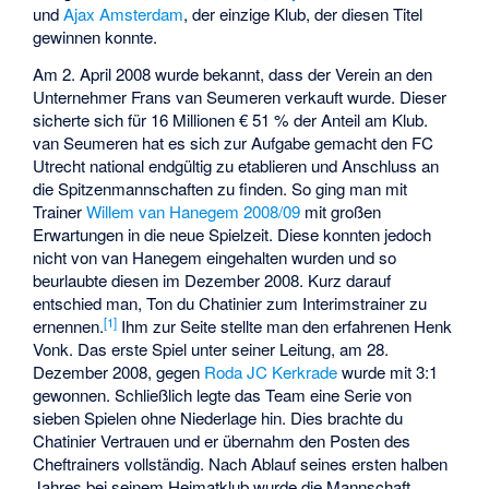
und
Ajax Amsterdam
, der einzige Klub, der diesen Titel
gewinnen konnte.
Am 2. April 2008 wurde bekannt, dass der Verein an den
Unternehmer
Frans van Seumeren
verkauft wurde. Dieser
sicherte sich für 16 Millionen € 51 % der Anteil am Klub.
van Seumeren hat es sich zur Aufgabe gemacht den FC
Utrecht national endgültig zu etablieren und Anschluss an
die Spitzenmannschaften zu finden. So ging man mit
Trainer
Willem van Hanegem
2008/09
mit großen
Erwartungen in die neue Spielzeit. Diese konnten jedoch
nicht von van Hanegem eingehalten wurden und so
beurlaubte diesen im Dezember 2008. Kurz darauf
entschied man,
Ton du Chatinier
zum Interimstrainer zu
[
1
]
ernennen.
Ihm zur Seite stellte man den erfahrenen
Henk
Vonk
. Das erste Spiel unter seiner Leitung, am 28.
Dezember 2008, gegen
Roda JC Kerkrade
wurde mit 3:1
gewonnen. Schließlich legte das Team eine Serie von
sieben Spielen ohne Niederlage hin. Dies brachte du
Chatinier Vertrauen und er übernahm den Posten des
Cheftrainers vollständig. Nach Ablauf seines ersten halben
Jahres bei seinem Heimatklub wurde die Mannschaft