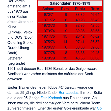
Der Verein
Saisondaten 1970–1979
entstand am 1.
Saison
Platz
Punkt
Tore
Juli 1970 aus
1970/71
9
33:35
46:64
einer Fusion
1971/72
6
40:28
56:42
dreier Utrechter
1972/73
8
32:36
42:55
Klubs:
1973/74
9
32:36
53:65
Elinkwijk, Velox
1974/75
15
26:42
40:62
und DOS (Door
1975/76
14
27:41
36:57
Oefening Sterk:
1976/77
6
38:30
59:66
Durch Übung
1977/78
8
33:35
40:45
Stark).
Letzterer
1978/79
13
43:55
30:38
(gegründet
1901, seit dessen Bau 1936 Benutzer des Galgenwaard-
Stadions) war vorher meistens der stärkste der Stadt
gewesen.
Erster Trainer des neuen Klubs
FC Utrecht
wurde der
damals 29-jährige Niederländer
Bert Jacobs
. Ihm zur Seite
stand der 25-jährige
Fritz Korbach
aus Deutschland. An
ihnen war es, die drei ehemaligen Vereine zu einem Team
zu verschmelzen. Einer der ersten Spielereinkäufe war
Co