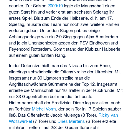
neunter. Zur Saison
2009/10
legte die Mannschaft einen
guten Start hin und verlor erst am sechsten Spieltag ihr
erstes Spiel. Bis zum Ende der Halbserie, d. h. am 17.
Spieltag, musste das Team nur noch zwei weitere Partien
verloren geben. Unter den Siegen gab es einige
Achtungserfolge wie ein 2:0-Sieg gegen Ajax Amsterdam
und je ein Unentschieden gegen den PSV Eindhoven und
Feyenoord Rotterdam. Somit stand der Klub zur Halbserie
auf einem guten fünften Rang.
In der Defensive hielt man das Niveau bis zum Ende,
allerdings schwächelte die Offensivreihe der Utrechter. Mit
insgesamt nur 39 Ligatoren stellte man die
Angriffsschwächste Stürmerreihe der Top 12. Insgesamt
erzielte die Mannschaft nur 16 Treffer in der Rückrunde. Mit
nur 33 Gegentreffern bot man die fünftbeste
Hintermannschaft der Eredivisie. Diese lag vor allem auch
an Torhüter
Michel Vorm
, der sein Tor in 17 Spielen sauber
ließ. Das Offensivtrio
Jacob Mulenga
(8 Tore),
Ricky van
Wolfswinkel
(7 Tore) und
Dries Mertens
(6 Tore) erzielte
mit ihren Treffern fast 2/3 der Gesamttoranzahl.