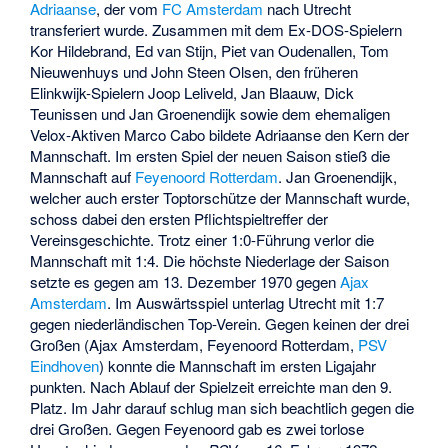
Adriaanse
, der vom
FC Amsterdam
nach Utrecht
transferiert wurde. Zusammen mit dem Ex-DOS-Spielern
Kor Hildebrand
,
Ed van Stijn
,
Piet van Oudenallen
,
Tom
Nieuwenhuys
und
John Steen Olsen
, den früheren
Elinkwijk-Spielern
Joop Leliveld
,
Jan Blaauw
,
Dick
Teunissen
und
Jan Groenendijk
sowie dem ehemaligen
Velox-Aktiven
Marco Cabo
bildete Adriaanse den Kern der
Mannschaft. Im ersten Spiel der neuen Saison stieß die
Mannschaft auf
Feyenoord Rotterdam
. Jan Groenendijk,
welcher auch erster Toptorschütze der Mannschaft wurde,
schoss dabei den ersten Pflichtspieltreffer der
Vereinsgeschichte. Trotz einer 1:0-Führung verlor die
Mannschaft mit 1:4. Die höchste Niederlage der Saison
setzte es gegen am 13. Dezember 1970 gegen
Ajax
Amsterdam
. Im Auswärtsspiel unterlag Utrecht mit 1:7
gegen niederländischen Top-Verein. Gegen keinen der drei
Großen (Ajax Amsterdam, Feyenoord Rotterdam,
PSV
Eindhoven
) konnte die Mannschaft im ersten Ligajahr
punkten. Nach Ablauf der Spielzeit erreichte man den 9.
Platz. Im Jahr darauf schlug man sich beachtlich gegen die
drei Großen. Gegen Feyenoord gab es zwei torlose