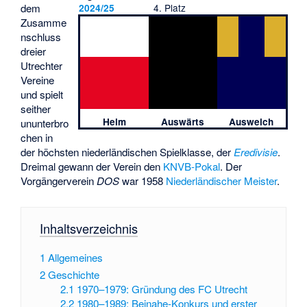
dem
4. Platz
2024/25
Zusamme
nschluss
dreier
Utrechter
Vereine
und spielt
seither
Heim
Auswärts
Ausweich
ununterbro
chen in
der höchsten niederländischen Spielklasse, der
Eredivisie
.
Dreimal gewann der Verein den
KNVB-Pokal
. Der
Vorgängerverein
DOS
war 1958
Niederländischer Meister
.
Inhaltsverzeichnis
1
Allgemeines
2
Geschichte
2.1
1970–1979: Gründung des FC Utrecht
2.2
1980–1989: Beinahe-Konkurs und erster