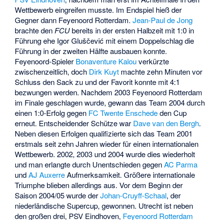
Wettbewerb eingreifen musste. Im Endspiel hieß der
Gegner dann Feyenoord Rotterdam.
Jean-Paul de Jong
brachte den
FCU
bereits in der ersten Halbzeit mit 1:0 in
Führung ehe
Igor Gluščević
mit einem Doppelschlag die
Führung in der zweiten Hälfte ausbauen konnte.
Feyenoord-Spieler
Bonaventure Kalou
verkürzte
zwischenzeitlich, doch
Dirk Kuyt
machte zehn Minuten vor
Schluss den Sack zu und der Favorit konnte mit 4:1
bezwungen werden. Nachdem 2003 Feyenoord Rotterdam
im Finale geschlagen wurde, gewann das Team 2004 durch
einen 1:0-Erfolg gegen
FC Twente Enschede
den Cup
erneut. Entscheidender Schütze war
Dave van den Bergh
.
Neben diesen Erfolgen qualifizierte sich das Team 2001
erstmals seit zehn Jahren wieder für einen internationalen
Wettbewerb. 2002, 2003 und 2004 wurde dies wiederholt
und man erlangte durch Unentschieden gegen
AC Parma
und
AJ Auxerre
Aufmerksamkeit. Größere internationale
Triumphe blieben allerdings aus. Vor dem Beginn der
Saison 2004/05 wurde der
Johan-Cruyff-Schaal
, der
niederländische Supercup, gewonnen. Utrecht ist neben
den großen drei, PSV Eindhoven,
Feyenoord Rotterdam