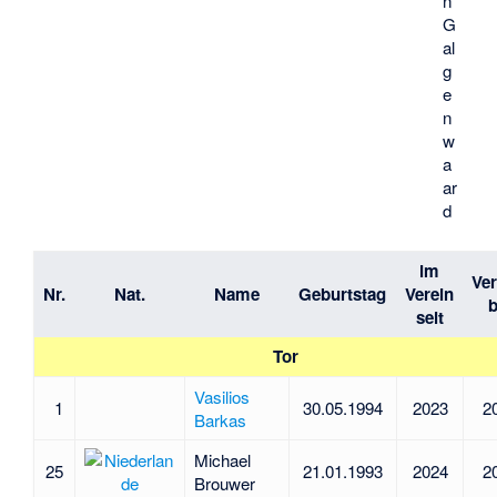
n
G
al
g
e
n
w
a
ar
d
im
Ver
Nr.
Nat.
Name
Geburtstag
Verein
b
seit
Tor
Vasilios
1
30.05.1994
2023
2
Barkas
Michael
25
21.01.1993
2024
2
Brouwer