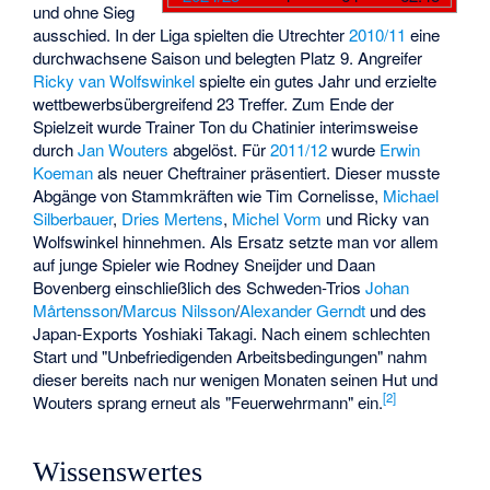
und ohne Sieg
ausschied. In der Liga spielten die Utrechter
2010/11
eine
durchwachsene Saison und belegten Platz 9. Angreifer
Ricky van Wolfswinkel
spielte ein gutes Jahr und erzielte
wettbewerbsübergreifend 23 Treffer. Zum Ende der
Spielzeit wurde Trainer
Ton du Chatinier
interimsweise
durch
Jan Wouters
abgelöst. Für
2011/12
wurde
Erwin
Koeman
als neuer Cheftrainer präsentiert. Dieser musste
Abgänge von Stammkräften wie
Tim Cornelisse
,
Michael
Silberbauer
,
Dries Mertens
,
Michel Vorm
und Ricky van
Wolfswinkel hinnehmen. Als Ersatz setzte man vor allem
auf junge Spieler wie
Rodney Sneijder
und
Daan
Bovenberg
einschließlich des Schweden-Trios
Johan
Mårtensson
/
Marcus Nilsson
/
Alexander Gerndt
und des
Japan-Exports
Yoshiaki Takagi
. Nach einem schlechten
Start und "Unbefriedigenden Arbeitsbedingungen" nahm
dieser bereits nach nur wenigen Monaten seinen Hut und
[
2
]
Wouters sprang erneut als "Feuerwehrmann" ein.
Wissenswertes