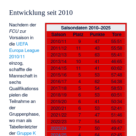
Entwicklung seit 2010
Nachdem der
Saisondaten 2010–2025
FCU
zur
Saison
Platz
Punkte
Tore
Vorsaison in
2010/11
9
47
55:51
die
UEFA
2011/12
11
43
55:58
Europa League
2012/13
5
63
55:41
2010/11
2013/14
10
41
46:65
einzog,
2014/15
11
41
60:62
schaffte die
2015/16
5
53
57:48
Mannschaft in
2016/17
4
62
54:38
sechs
2017/18
5
54
58:53
Qualifikationss
pielen die
2018/19
6
53
60:51
Teilnahme an
2019/20
6
41
50:34
der
2020/21
6
53
52:41
Gruppenphase,
2021/22
7
47
51:46
wo man als
2022/23
7
54
55:50
Tabellenletzter
2023/24
7
50
49:47
der
Gruppe K
2024/25
4
64
62:45