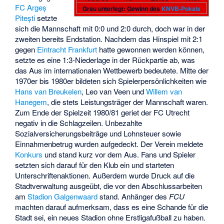
FC Argeș
Grau unterlegt: Gewinn des
KNVB-Pokals
Pitești
setzte
sich die Mannschaft mit 0:0 und 2:0 durch, doch war in der
zweiten bereits Endstation. Nachdem das Hinspiel mit 2:1
gegen
Eintracht Frankfurt
hatte gewonnen werden können,
setzte es eine 1:3-Niederlage in der Rückpartie ab, was
das Aus im internationalen Wettbewerb bedeutete. Mitte der
1970er bis 1980er bildeten sich Spielerpersönlichkeiten wie
Hans van Breukelen
,
Leo van Veen
und
Willem van
Hanegem
, die stets Leistungsträger der Mannschaft waren.
Zum Ende der Spielzeit 1980/81 geriet der FC Utrecht
negativ in die Schlagzeilen. Unbezahlte
Sozialversicherungsbeiträge und Lohnsteuer sowie
Einnahmenbetrug wurden aufgedeckt. Der Verein meldete
Konkurs
und stand kurz vor dem Aus. Fans und Spieler
setzten sich darauf für den Klub ein und starteten
Unterschriftenaktionen. Außerdem wurde Druck auf die
Stadtverwaltung ausgeübt, die vor den Abschlussarbeiten
am
Stadion Galgenwaard
stand. Anhänger des
FCU
machten darauf aufmerksam, dass es eine Schande für die
Stadt sei, ein neues Stadion ohne Erstligafußball zu haben.