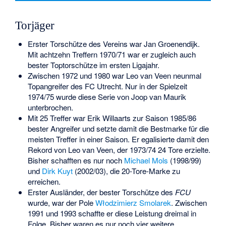
Torjäger
Erster Torschütze des Vereins war
Jan Groenendijk
.
Mit achtzehn Treffern 1970/71 war er zugleich auch
bester Toptorschütze im ersten Ligajahr.
Zwischen 1972 und 1980 war
Leo van Veen
neunmal
Topangreifer des FC Utrecht. Nur in der Spielzeit
1974/75 wurde diese Serie von
Joop van Maurik
unterbrochen.
Mit 25 Treffer war
Erik Willaarts
zur Saison 1985/86
bester Angreifer und setzte damit die Bestmarke für die
meisten Treffer in einer Saison. Er egalisierte damit den
Rekord von Leo van Veen, der 1973/74 24 Tore erzielte.
Bisher schafften es nur noch
Michael Mols
(1998/99)
und
Dirk Kuyt
(2002/03), die 20-Tore-Marke zu
erreichen.
Erster Ausländer, der bester Torschütze des
FCU
wurde, war der Pole
Włodzimierz Smolarek
. Zwischen
1991 und 1993 schaffte er diese Leistung dreimal in
Folge. Bisher waren es nur noch vier weitere