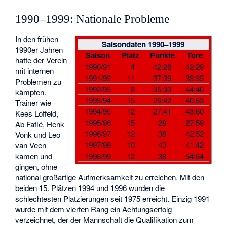
1990–1999: Nationale Probleme
In den frühen
Saisondaten 1990–1999
1990er Jahren
Saison
Platz
Punkte
Tore
hatte der Verein
1990/91
4
42:26
42:29
mit internen
1991/92
11
37:39
33:35
Problemen zu
1992/93
8
35:33
44:40
kämpfen.
1993/94
15
26:42
40:63
Trainer wie
1994/95
12
27:41
43:60
Kees Loffeld
,
1995/96
15
28
27:59
Ab Fafié
,
Henk
1996/97
12
38
42:52
Vonk
und
Leo
1997/98
10
43
41:42
van Veen
kamen und
1998/99
12
38
54:64
gingen, ohne
national großartige Aufmerksamkeit zu erreichen. Mit den
beiden 15. Plätzen 1994 und 1996 wurden die
schlechtesten Platzierungen seit 1975 erreicht. Einzig 1991
wurde mit dem vierten Rang ein Achtungserfolg
verzeichnet, der der Mannschaft die Qualifikation zum