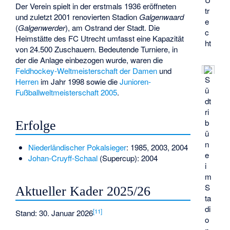
Der Verein spielt in der erstmals 1936 eröffneten
tr
und zuletzt 2001 renovierten Stadion
Galgenwaard
e
(
Galgenwerder
), am Ostrand der Stadt. Die
c
Heimstätte des FC Utrecht umfasst eine Kapazität
ht
von 24.500 Zuschauern. Bedeutende Turniere, in
der die Anlage einbezogen wurde, waren die
Feldhockey-Weltmeisterschaft der Damen
und
S
Herren
im Jahr 1998 sowie die
Junioren-
ü
Fußballweltmeisterschaft 2005
.
dt
ri
b
Erfolge
ü
n
Niederländischer Pokalsieger
: 1985, 2003, 2004
e
Johan-Cruyff-Schaal
(Supercup): 2004
i
m
S
Aktueller Kader 2025/26
ta
di
[
11
]
Stand: 30. Januar 2026
o