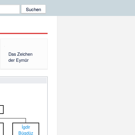
Das Zeichen
der Eymür
İgdir
Bügdüz