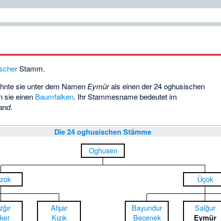
scher
Stamm.
hnte sie unter dem Namen
Eymür
als einen der 24 oghusischen
n sie einen
Baumfalken
. Ihr Stammesname bedeutet im
tand
.
Die 24 oghusischen Stämme
Oghusen
zok
Üçok
zğır
Afşar
Bayundur
Salğur
ker
Kızık
Beçenek
Eymür