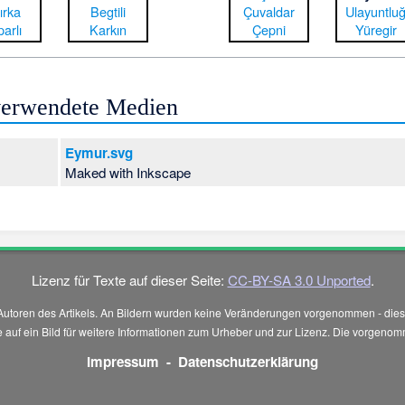
ırka
Begtili
Çuvaldar
Ulayuntlu
arlı
Karkın
Çepni
Yüregir
 verwendete Medien
Eymur.svg
Maked with Inkscape
Lizenz für Texte auf dieser Seite:
CC-BY-SA 3.0 Unported
.
Autoren des Artikels. An Bildern wurden keine Veränderungen vorgenommen - diese
 Sie auf ein Bild für weitere Informationen zum Urheber und zur Lizenz. Die vorg
Impressum
-
Datenschutzerklärung