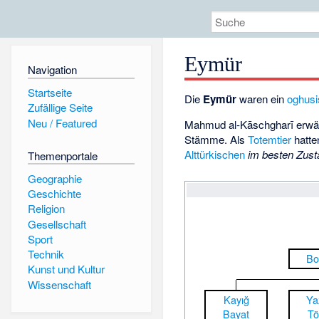
Eymür
Navigation
Startseite
Die
Eymür
waren ein
oghusi
Zufällige Seite
Neu / Featured
Mahmud al-Kāschgharī
erwä
Stämme. Als
Totemtier
hatte
Alttürkischen
im besten Zus
Themenportale
Geographie
Geschichte
Religion
Gesellschaft
Sport
Technik
Bo
Kunst und Kultur
Wissenschaft
Kayığ
Ya
Bayat
Tö