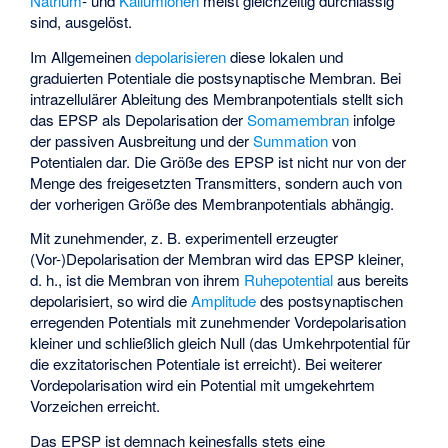
Natrium
- und
Kaliumionen
meist gleichzeitig durchlässig
sind, ausgelöst.
Im Allgemeinen
depolarisieren
diese lokalen und
graduierten Potentiale die postsynaptische Membran. Bei
intrazellulärer
Ableitung
des Membranpotentials stellt sich
das EPSP als Depolarisation der
Somamembran
infolge
der passiven Ausbreitung und der
Summation
von
Potentialen dar. Die Größe des EPSP ist nicht nur von der
Menge des freigesetzten Transmitters, sondern auch von
der vorherigen Größe des Membranpotentials abhängig.
Mit zunehmender, z. B. experimentell erzeugter
(Vor-)Depolarisation der Membran wird das EPSP kleiner,
d. h., ist die Membran von ihrem
Ruhepotential
aus bereits
depolarisiert, so wird die
Amplitude
des postsynaptischen
erregenden Potentials mit zunehmender Vordepolarisation
kleiner und schließlich gleich Null (das
Umkehrpotential
für
die exzitatorischen Potentiale ist erreicht). Bei weiterer
Vordepolarisation wird ein Potential mit umgekehrtem
Vorzeichen erreicht.
Das EPSP ist demnach keinesfalls stets eine