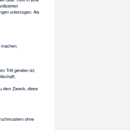
disierten
ungen unterzogen. Als
u machen;
m Tritt geraten ist;
lschaft;
 zu dem Zweck, diese
ruchmustern ohne