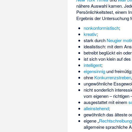
nähere Auswahl kamen. Jede
Persönlichkeitstest, einem I
Ergebnis der Untersuchung f
nonkonformistisch
;
kreativ
;
stark durch
Neugier
motiv
idealistisch: mit dem An
betreibt beglückt ein od
ist sich von klein auf d
intelligent
;
eigensinnig
und
freimütig
ohne
Konkurrenzstreben
ungewöhnliche Essgewoh
nicht sonderlich interes
vom eigenen – richtigen
ausgestattet mit einem
s
alleinstehend
;
gewöhnlich das älteste od
eigene „
Rechtschreibung
allgemeine sprachliche 