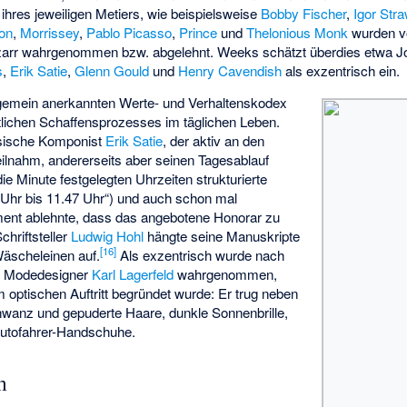
ihres jeweiligen Metiers, wie beispielsweise
Bobby Fischer
,
Igor Str
on
,
Morrissey
,
Pablo Picasso
,
Prince
und
Thelonious Monk
wurden vo
d bizarr wahrgenommen bzw. abgelehnt. Weeks schätzt überdies etwa
J
s
,
Erik Satie
,
Glenn Gould
und
Henry Cavendish
als exzentrisch ein.
llgemein anerkannten Werte- und Verhaltenskodex
tlichen Schaffensprozesses im täglichen Leben.
ösische Komponist
Erik Satie
, der aktiv an den
ilnahm, andererseits aber seinen Tagesablauf
die Minute festgelegten Uhrzeiten strukturierte
3 Uhr bis 11.47 Uhr“) und auch schon mal
ent ablehnte, dass das angebotene Honorar zu
hriftsteller
Ludwig Hohl
hängte seine Manuskripte
[
16
]
Wäscheleinen auf.
Als exzentrisch wurde nach
er Modedesigner
Karl Lagerfeld
wahrgenommen,
optischen Auftritt begründet wurde: Er trug neben
wanz und gepuderte Haare, dunkle Sonnenbrille,
Autofahrer-Handschuhe.
n