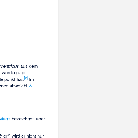
xcentricus
aus dem
nt worden und
[
2
]
telpunkt hat.
Im
[
3
]
enen abweicht.
vianz
bezeichnet, aber
er“) wird er nicht nur