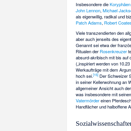
Insbesondere die
Koryphäen
John Lennon
,
Michael Jacks
als eigenwillig, radikal un
Patch Adams
,
Robert Coate
Viele transzendierten den a
aber auch jenseits des eigen
Genannt sei etwa der franz
Ritualen der
Rosenkreuzer
te
absurd-akribisch mit bis auf 
(„inspiriert werden von 10.2
Werkaufträge mit dem Argum
[
15
]
hoch sei.
Der Schweizer Sc
in seiner Kellerwohnung an 
allgemeiner Ansicht auch d
was insbesondere mit seinem 
Vatermörder
einen Pferdesch
Handfächer und halboffene 
Sozialwissenschafte