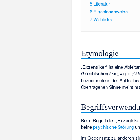
5
Literatur
6
Einzelnachweise
7
Weblinks
Etymologie
„Exzentriker“ ist eine Ableit
Griechischen
ἔκκεντρος
ékk
bezeichnete in der Antike bis
übertragenen Sinne meint m
Begriffsverwend
Beim Begriff des „Exzentrik
keine
psychische Störung
un
Im Gegensatz zu anderen sin