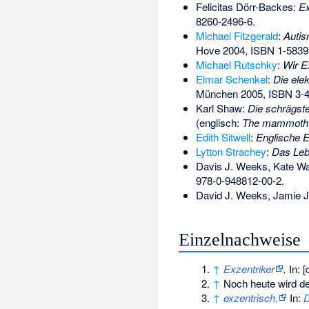
Felicitas Dörr-Backes:
Ex
8260-2496-6
.
Michael Fitzgerald
:
Autis
Hove 2004,
ISBN 1-5839
Michael Rutschky
:
Wir E
Elmar Schenkel
:
Die ele
München 2005,
ISBN 3-
Karl Shaw:
Die schrägste
(englisch:
The mammoth b
Edith Sitwell
:
Englische E
Lytton Strachey
:
Das Lebe
Davis J. Weeks, Kate W
978-0-948812-00-2
.
David J. Weeks, Jamie 
Einzelnachweise
↑
Exzentriker
.
In: 
↑
Noch heute wird de
↑
exzentrisch.
In:
D