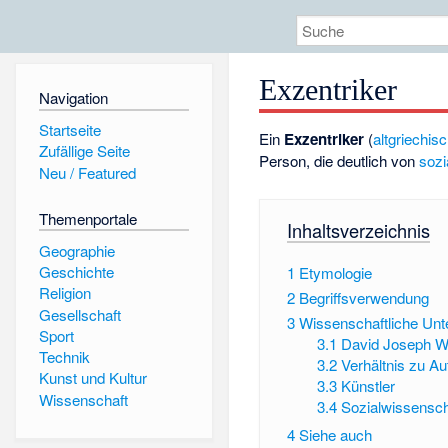
Exzentriker
Navigation
Startseite
Ein
Exzentriker
(
altgriechis
Zufällige Seite
Person, die deutlich von
soz
Neu / Featured
Themenportale
Inhaltsverzeichnis
Geographie
Geschichte
1
Etymologie
Religion
2
Begriffsverwendung
Gesellschaft
3
Wissenschaftliche Un
Sport
3.1
David Joseph 
Technik
3.2
Verhältnis zu A
Kunst und Kultur
3.3
Künstler
Wissenschaft
3.4
Sozialwissensch
4
Siehe auch