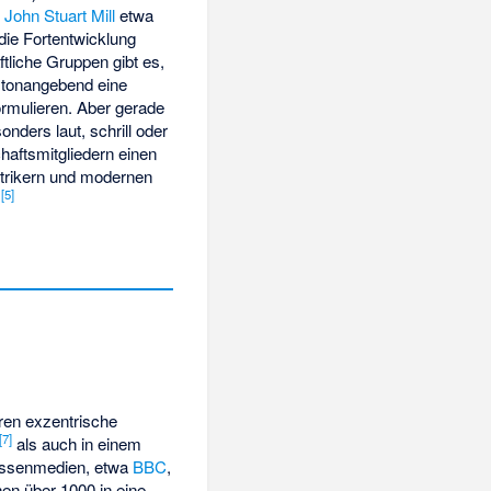
.
John Stuart Mill
etwa
die Fortentwicklung
tliche Gruppen gibt es,
 tonangebend eine
formulieren. Aber gerade
ders laut, schrill oder
chaftsmitgliedern einen
ntrikern und modernen
[
5
]
.
ren exzentrische
[
7
]
als auch in einem
Massenmedien, etwa
BBC
,
en über 1000 in eine