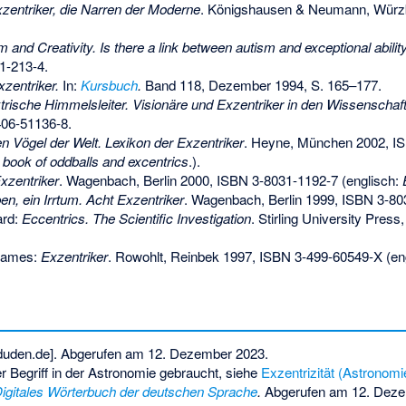
zentriker, die Narren der Moderne
. Königshausen & Neumann, Würz
m and Creativity. Is there a link between autism and exceptional abilit
1-213-4
.
xzentriker.
In:
Kursbuch
.
Band 118, Dezember 1994, S. 165–177.
ktrische Himmelsleiter. Visionäre und Exzentriker in den Wissenschaf
406-51136-8
.
n Vögel der Welt. Lexikon der Exzentriker
. Heyne, München 2002,
IS
ook of oddballs and excentrics
.).
xzentriker
. Wagenbach, Berlin 2000,
ISBN 3-8031-1192-7
(englisch:
n, ein Irrtum. Acht Exzentriker
. Wagenbach, Berlin 1999,
ISBN 3-80
ard:
Eccentrics. The Scientific Investigation
. Stirling University Pres
James:
Exzentriker
. Rowohlt, Reinbek 1997,
ISBN 3-499-60549-X
(en
[duden.de]. Abgerufen am 12. Dezember 2023.
r Begriff in der Astronomie gebraucht, siehe
Exzentrizität (Astronomi
igitales Wörterbuch der deutschen Sprache
.
Abgerufen am 12. Dez