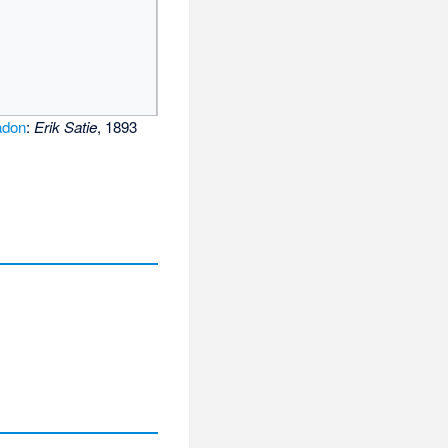
adon
:
Erik Satie
, 1893