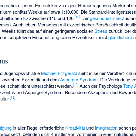
eien nahezu jedem Exzentriker zu eigen. Herausragendes Merkmal s
ern schätzt Weeks auf etwa 1:10.000. Die Standard-Intelligenztest
[
10
]
hnittlichen
IQ
zwischen 115 und 120.
Der
gesundheitliche
Zustand
wesen. Auch lebten Menschen mit exzentrischer Persönlichkeit deutlic
 Weeks führt das auf einen geringeren sozialen
Stress
zurück, der 
enen subjektiven Einschätzung seien Exzentriker meist
glücklichere
u
mus
und Jugendpsychiatrie
Michael Fitzgerald
sieht in seiner Veröffentlichu
 zwischen Exzentrik und dem
Asperger-Syndrom
. Die Verbindung v
[
12
]
Gesellschaft nicht unterschätzt werden.
Auch der Psychologe
Tony 
entrik und Asperger-Syndrom. Besondere Akzeptanz und Bewunder
[
13
]
ltur.
tigung
in aller Regel erforderliche
Kreativität
und
Imagination
schon per
raussetzt, befinden sich Künstler von vornherein in einer natürliche