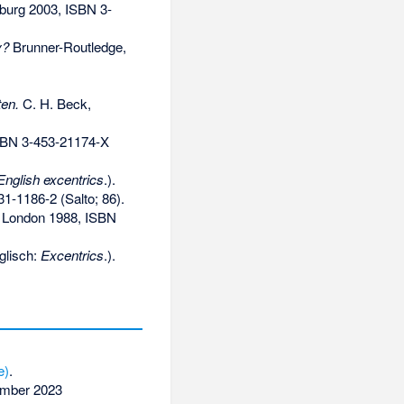
burg 2003,
ISBN 3-
y?
Brunner-Routledge,
ten.
C. H. Beck,
BN 3-453-21174-X
English excentrics
.).
31-1186-2
(Salto; 86).
s, London 1988,
ISBN
glisch:
Excentrics
.).
e)
.
ember 2023