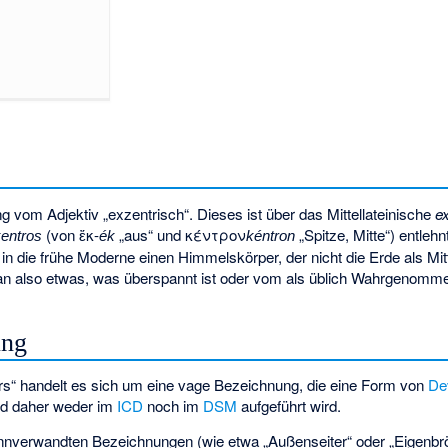
ung vom Adjektiv „exzentrisch“. Dieses ist über das Mittellateinische
e
(von
ἔκ-
„aus“ und
κέντρον
„Spitze, Mitte“) entleh
entros
ék
kéntron
 in die frühe Moderne einen Himmelskörper, der nicht die Erde als Mit
an also etwas, was überspannt ist oder vom als üblich Wahrgenomm
ung
ers“ handelt es sich um eine vage Bezeichnung, die eine Form von
De
d daher weder im
ICD
noch im
DSM
aufgeführt wird.
nverwandten Bezeichnungen (wie etwa „Außenseiter“ oder „Eigenbrötl