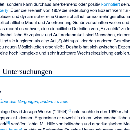
et, sondern kann durchaus anerkennend oder positiv
konnotiert
sein
berty
‚Über die Freiheit‘
von 1859 die Bedeutung von Exzentrikern für 
exer und dynamischer eine Gesellschaft ist, umso mehr gesellschaf
ellschaftliche Macht und Anerkennung Gehör verschaffen wollen und
as macht es schwer, eine einheitliche Definition von „Exzentrik“ zu 
llschaftliche Akzeptanz und Aufmerksamkeit sind Menschen, die beson
 Und sie fungieren als eine Art „Spähtrupp“, der den anderen Gesells
h zu neuen Möglichkeiten erschließt. Deshalb hat sich zwischen Exze
eine hoch komplexe und sehr fruchtbare Wechselbeziehung etabliert
e Untersuchungen
s
 Über das Vergnügen, anders zu sein
[
6
]
hologe
David Joseph Weeks
(* 1944)
untersuchte in den 1980er Jah
sprojekt, dessen Ergebnisse er sowohl in einem wissenschaftlichen
[
8
]
Werk
veröffentlichte. Mit Hilfe von britischen und amerikanischen 
reet Journal
, suchte er Probanden für seine Untersuchungen, von den