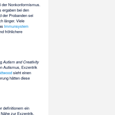
ei der Nonkonformismus.
s ergaben bei den
 der Probanden sei
h länger. Viele
das
Immunsystem
nd fröhlichere
ng
Autism and Creativity
on Autismus, Exzentrik
Attwood
sieht einen
ung hätten diese
 definitionem ein
n Nähe zur Exzentrik.