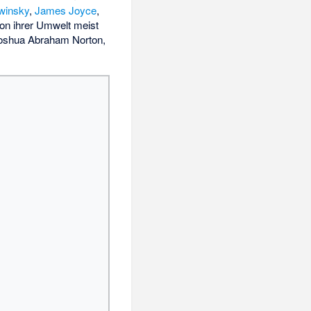
awinsky
,
James Joyce
,
n ihrer Umwelt meist
oshua Abraham Norton
,