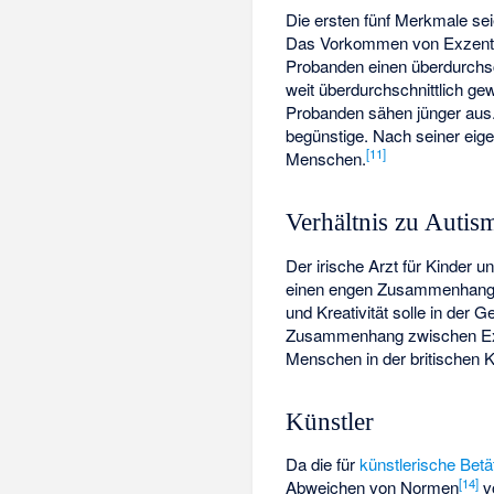
Die ersten fünf Merkmale s
Das Vorkommen von Exzentrik
Probanden einen überdurchsc
weit überdurchschnittlich ge
Probanden sähen jünger aus.
begünstige. Nach seiner eig
[
11
]
Menschen.
Verhältnis zu Autis
Der irische Arzt für Kinder 
einen engen Zusammenhang
und Kreativität solle in der 
Zusammenhang zwischen Exz
Menschen in der britischen Ku
Künstler
Da die für
künstlerische Betä
[
14
]
Abweichen von Normen
vo