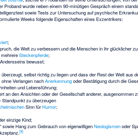
r Proband wurde neben einem 90-minütigen Gespräch einem standar
ntelligenztest sowie Tests zur Untersuchung auf psychische Erkrank
ormulierte Weeks folgende Eigenschaften eines Exzentrikers:
iert
;
spruch, die Welt zu verbessern und die Menschen in ihr glücklicher z
er mehrere
Steckenpferde
;
es Andersseins bewusst;
; überzeugt, selbst richtig zu liegen und dass der Rest der Welt aus de
, ohne Verlangen nach
Anerkennung
oder Bestätigung durch die Gesel
nheiten und Lebensführung;
siert an den Ansichten oder der Gesellschaft anderer, ausgenommen
 – Standpunkt zu überzeugen
chelmischen
Sinn für
Humor
;
er einzige Kind;
“ sowie Hang zum Gebrauch von eigenwilligen
Neologismen
oder Sp
[
9
]
Akzeptanz.