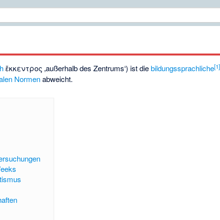
[
1
ch
ἔκκεντρος
‚außerhalb des Zentrums‘
) ist die
bildungssprachliche
ialen Normen
abweicht.
tersuchungen
Weeks
utismus
aften