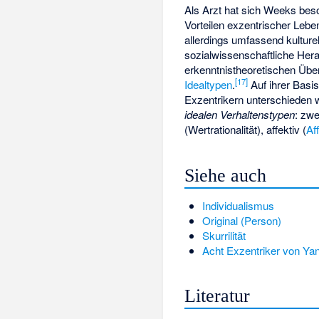
Als Arzt hat sich Weeks bes
Vorteilen exzentrischer Leb
allerdings umfassend kulturel
sozialwissenschaftliche Hera
erkenntnistheoretischen Üb
[
17
]
Idealtypen
.
Auf ihrer Basi
Exzentrikern unterschieden 
idealen Verhaltenstypen
: zwe
(Wertrationalität), affektiv (
Aff
Siehe auch
Individualismus
Original (Person)
Skurrilität
Acht Exzentriker von Ya
Literatur