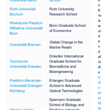
n
Ruhr-Universität
Ruhr University
K
Bochum
Research School
re
is
Rheinische Friedrich-
Bonn Graduate School
w
Wilhelms-Universität
of Economics
ur
Bonn
d
e
Global Change in the
Universität Bremen
n
Marine Realm
d
Dresden International
af
Technische
Graduate School for
ür
Universität Dresden
Biomedicine and
di
Bioengineering
e
U
Friedrich-Alexander-
Erlangen Graduate
ni
Universität Erlangen-
School in Advanced
v
Nürnberg
Optical Technologies
er
si
Spemann Graduate
tä
School of Biology and
te
Albert-Ludwigs-
Medicine (ehemals