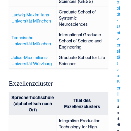
Sciences (GESS)
b
ol
Graduate School of
dt
Ludwig-Maximilians-
Systemic
-
Universität München
Neurosciences
U
ni
International Graduate
Technische
v
School of Science and
Universität München
er
Engineering
si
tä
Julius-Maximilians-
Graduate School for Life
t
Universität Würzburg
Sciences
z
u
B
Exzellenzcluster
er
li
Sprecherhochschule
n
Titel des
(alphabetisch nach
u
Exzellenzclusters
Ort)
n
d
Integrative Production
di
Technology for High-
e