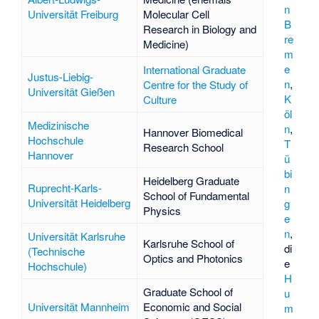
n
Universität Freiburg
Molecular Cell
B
Research in Biology and
re
Medicine)
m
e
International Graduate
Justus-Liebig-
n
,
Centre for the Study of
Universität Gießen
K
Culture
öl
Medizinische
n
,
Hannover Biomedical
Hochschule
T
Research School
Hannover
ü
bi
Heidelberg Graduate
Ruprecht-Karls-
n
School of Fundamental
Universität Heidelberg
g
Physics
e
n
,
Universität Karlsruhe
Karlsruhe School of
di
(Technische
Optics and Photonics
e
Hochschule)
H
Graduate School of
u
Universität Mannheim
Economic and Social
m