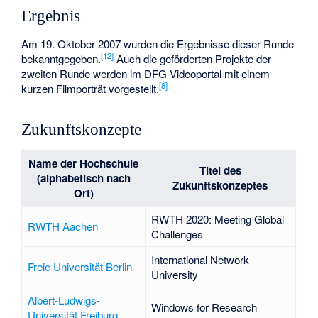
Ergebnis
Am 19. Oktober 2007 wurden die Ergebnisse dieser Runde
[
12
]
bekanntgegeben.
Auch die geförderten Projekte der
zweiten Runde werden im DFG-Videoportal mit einem
[
8
]
kurzen Filmporträt vorgestellt.
Zukunftskonzepte
Name der Hochschule
Titel des
(alphabetisch nach
Zukunftskonzeptes
Ort)
RWTH 2020: Meeting Global
RWTH Aachen
Challenges
International Network
Freie Universität Berlin
University
Albert-Ludwigs-
Windows for Research
Universität Freiburg