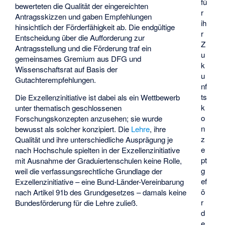
fü
bewerteten die Qualität der eingereichten
r
Antragsskizzen und gaben Empfehlungen
ih
hinsichtlich der Förderfähigkeit ab. Die endgültige
r
Entscheidung über die Aufforderung zur
Z
Antragsstellung und die Förderung traf ein
u
gemeinsames Gremium aus DFG und
k
Wissenschaftsrat auf Basis der
u
Gutachterempfehlungen.
nf
ts
Die Exzellenzinitiative ist dabei als ein Wettbewerb
k
unter thematisch geschlossenen
o
Forschungskonzepten anzusehen; sie wurde
n
bewusst als solcher konzipiert. Die
Lehre
, ihre
z
Qualität und ihre unterschiedliche Ausprägung je
e
nach Hochschule spielten in der Exzellenzinitiative
pt
mit Ausnahme der Graduiertenschulen keine Rolle,
g
weil die verfassungsrechtliche Grundlage der
ef
Exzellenzinitiative – eine Bund-Länder-Vereinbarung
ö
nach Artikel 91b des Grundgesetzes – damals keine
r
Bundesförderung für die Lehre zuließ.
d
e