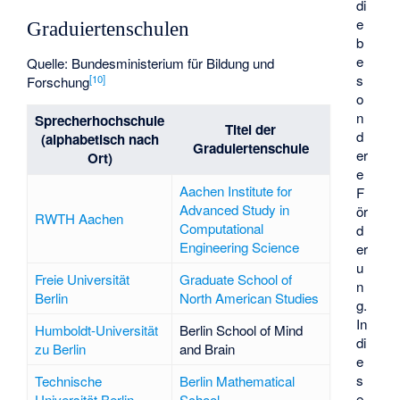
di
e
Graduiertenschulen
b
e
Quelle: Bundesministerium für Bildung und
s
[
10
]
Forschung
o
n
Sprecherhochschule
Titel der
d
(alphabetisch nach
Graduiertenschule
er
Ort)
e
Aachen Institute for
F
Advanced Study in
ör
RWTH Aachen
Computational
d
Engineering Science
er
u
Freie Universität
Graduate School of
n
Berlin
North American Studies
g.
In
Humboldt-Universität
Berlin School of Mind
di
zu Berlin
and Brain
e
s
Technische
Berlin Mathematical
e
Universität Berlin
School