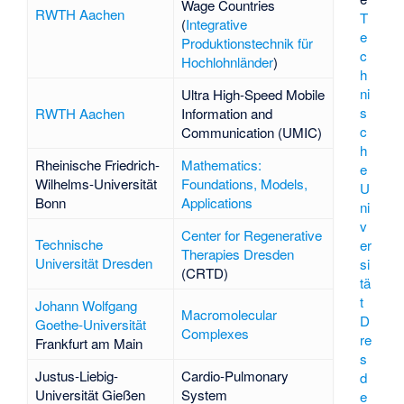
Wage Countries
RWTH Aachen
T
(
Integrative
e
Produktionstechnik für
c
Hochlohnländer
)
h
ni
Ultra High-Speed Mobile
s
RWTH Aachen
Information and
c
Communication (UMIC)
h
Rheinische Friedrich-
Mathematics:
e
Wilhelms-Universität
Foundations, Models,
U
Bonn
Applications
ni
v
Center for Regenerative
Technische
er
Therapies Dresden
Universität Dresden
si
(CRTD)
tä
t
Johann Wolfgang
Macromolecular
D
Goethe-Universität
Complexes
re
Frankfurt am Main
s
Justus-Liebig-
Cardio-Pulmonary
d
Universität Gießen
System
e