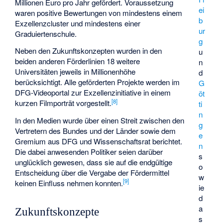
Millionen Euro pro Jahr gefördert. Voraussetzung
ei
waren positive Bewertungen von mindestens einem
b
Exzellenzcluster und mindestens einer
ur
Graduiertenschule.
g
Neben den Zukunftskonzepten wurden in den
u
beiden anderen Förderlinien 18 weitere
n
Universitäten jeweils in Millionenhöhe
d
berücksichtigt. Alle geförderten Projekte werden im
G
DFG-Videoportal zur Exzellenzinitiative in einem
öt
[
8
]
kurzen Filmporträt vorgestellt.
ti
n
In den Medien wurde über einen Streit zwischen den
g
Vertretern des Bundes und der Länder sowie dem
e
Gremium aus DFG und Wissenschaftsrat berichtet.
n
Die dabei anwesenden Politiker seien darüber
s
unglücklich gewesen, dass sie auf die endgültige
o
Entscheidung über die Vergabe der Fördermittel
w
[
9
]
keinen Einfluss nehmen konnten.
ie
d
a
Zukunftskonzepte
s