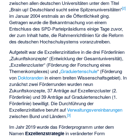
zwischen allen deutschen Universitäten unter dem Titel
[
2
]
„Brain up! Deutschland sucht seine Spitzenuniversitäten“
im Januar 2004 erstmals an die Öffentlichkeit ging.
Getragen wurde die Bekanntmachung von einem
Entschluss des SPD-Parteipräsidiums einige Tage zuvor,
der zum Inhalt hatte, die Rahmenrichtlinien für die Reform
des deutschen Hochschulsystems voranzutreiben.
Aufgeteilt war die Exzellenzinitiative in die drei Förderlinien
„Zukunftskonzepte“ (Entwicklung der Gesamtuniversität),
„Exzellenzcluster“ (Förderung der Forschung eines
Themenkomplexes) und „
Graduiertenschule
“ (Förderung
von
Doktoranden
in einem breiten Wissenschaftsgebiet). In
zunächst zwei Förderrunden wurden neun
Zukunftskonzepte, 37 Anträge auf Exzellenzcluster (2.
Förderlinie) und 39 Anträge auf Graduiertenschulen (1.
Förderlinie) bewilligt. Die Durchführung der
Exzellenzinitiative beruht auf
Verwaltungsvereinbarungen
[
3
]
zwischen Bund und Ländern.
Im Jahr 2019 wurde das Förderprogramm unter dem
Namen
Exzellenzstrategie
in veränderter Form