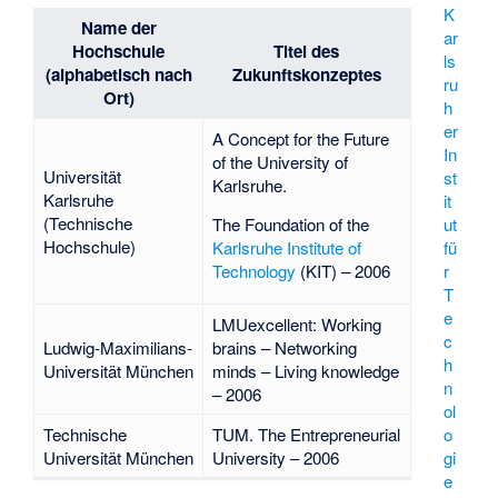
K
Name der
ar
Hochschule
Titel des
ls
(alphabetisch nach
Zukunftskonzeptes
ru
Ort)
h
er
A Concept for the Future
In
of the University of
Universität
st
Karlsruhe.
Karlsruhe
it
(Technische
ut
The Foundation of the
Hochschule)
fü
Karlsruhe Institute of
r
Technology
(KIT) – 2006
T
e
LMUexcellent: Working
c
Ludwig-Maximilians-
brains – Networking
h
Universität München
minds – Living knowledge
n
– 2006
ol
o
Technische
TUM. The Entrepreneurial
gi
Universität München
University – 2006
e