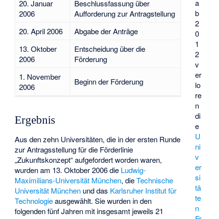
a
20. Januar
Beschlussfassung über
b
2006
Aufforderung zur Antragstellung
2
20. April 2006
Abgabe der Anträge
0
1
13. Oktober
Entscheidung über die
2
2006
Förderung
v
er
1. November
Beginn der Förderung
lo
2006
re
n
di
Ergebnis
e
U
Aus den zehn Universitäten, die in der ersten Runde
ni
zur Antragsstellung für die Förderlinie
v
„Zukunftskonzept“ aufgefordert worden waren,
er
wurden am 13. Oktober 2006 die
Ludwig-
si
Maximilians-Universität München
, die
Technische
tä
Universität München
und das
Karlsruher Institut für
te
Technologie
ausgewählt. Sie wurden in den
n
folgenden fünf Jahren mit insgesamt jeweils 21
Fr