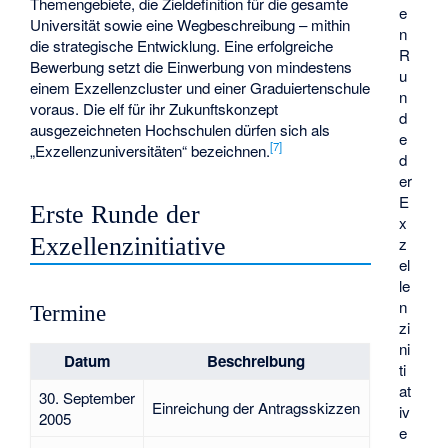
Themengebiete, die Zieldefinition für die gesamte
e
Universität sowie eine Wegbeschreibung – mithin
n
die strategische Entwicklung. Eine erfolgreiche
R
Bewerbung setzt die Einwerbung von mindestens
u
einem Exzellenzcluster und einer Graduiertenschule
n
voraus. Die elf für ihr Zukunftskonzept
d
ausgezeichneten Hochschulen dürfen sich als
e
[
7
]
„Exzellenzuniversitäten“ bezeichnen.
d
er
E
Erste Runde der
x
Exzellenzinitiative
z
el
le
n
Termine
zi
ni
Datum
Beschreibung
ti
at
30. September
Einreichung der Antragsskizzen
iv
2005
e