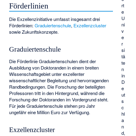
Förderlinien
rt
e
U
Die Exzellenzinitiative umfasst insgesamt drei
ni
Förderlinien:
Graduiertenschule
,
Exzellenzcluster
v
sowie Zukunftskonzepte.
e
r
Graduiertenschule
si
tä
Die Förderlinie Graduiertenschulen dient der
te
Ausbildung von Doktoranden in einem breiten
n
Wissenschaftsgebiet unter exzellenter
in
wissenschaftlicher Begleitung und hervorragenden
D
Randbedingungen. Die Forschung der beteiligten
e
Professoren tritt in den Hintergrund, während die
ut
Forschung der Doktoranden im Vordergrund steht.
s
Für jede Graduiertenschule stehen pro Jahr
c
ungefähr eine Million Euro zur Verfügung.
hl
a
n
Exzellenzcluster
d,