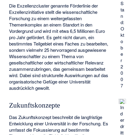
S
Die Exzellenzcluster genannte Förderlinie der
ta
Exzellenzinitiative stellt die wissenschaftliche
n
Forschung zu einem weitergefassten
d:
Themenkomplex an einem Standort in den
O
Vordergrund und wird mit etwa 6,5 Millionen Euro
kt
pro Jahr gefördert. Es geht nicht darum, ein
o
bestimmtes Teilgebiet eines Faches zu bearbeiten,
b
sondern vielmehr 25 hervorragend ausgewiesene
e
Wissenschaftler zu einem Thema von
r
gesellschaftlicher oder wirtschaftlicher Relevanz
2
zusammenzubringen, das gemeinsam bearbeitet
0
wird. Dabei sind strukturelle Auswirkungen auf das
0
organisatorische Gefüge einer Universität
7
ausdrücklich gewollt.
Zukunftskonzepte
In
d
Das Zukunftskonzept beschreibt die langfristige
er
Entwicklung einer Universität in der Forschung. Es
dr
umfasst die Fokussierung auf bestimmte
itt