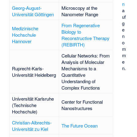
n
Georg-August-
Microscopy at the
a
Universität Göttingen
Nanometer Range
uf
g
From Regenerative
Medizinische
e
Biology to
Hochschule
n
Reconstructive Therapy
Hannover
o
(REBIRTH)
m
m
Cellular Networks: From
e
Analysis of Molecular
n.
Ruprecht-Karls-
Mechanisms to a
Universität Heidelberg
Quantitative
Understanding of
Complex Functions
Universität Karlsruhe
Center for Functional
(Technische
Nanostructures
Hochschule)
Christian-Albrechts-
The Future Ocean
Universität zu Kiel