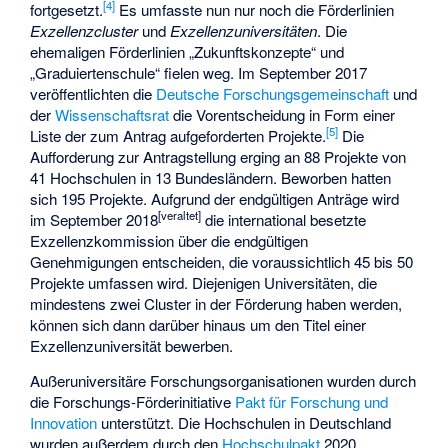
[
4
]
fortgesetzt.
Es umfasste nun nur noch die Förderlinien
Exzellenzcluster
und
Exzellenzuniversitäten
. Die
ehemaligen Förderlinien „Zukunftskonzepte“ und
„Graduiertenschule“ fielen weg. Im September 2017
veröffentlichten die
Deutsche Forschungsgemeinschaft
und
der
Wissenschaftsrat
die Vorentscheidung in Form einer
[
5
]
Liste der zum Antrag aufgeforderten Projekte.
Die
Aufforderung zur Antragstellung erging an 88 Projekte von
41 Hochschulen in 13 Bundesländern. Beworben hatten
sich 195 Projekte. Aufgrund der endgültigen Anträge wird
[veraltet]
im September 2018
die international besetzte
Exzellenzkommission über die endgültigen
Genehmigungen entscheiden, die voraussichtlich 45 bis 50
Projekte umfassen wird. Diejenigen Universitäten, die
mindestens zwei Cluster in der Förderung haben werden,
können sich dann darüber hinaus um den Titel einer
Exzellenzuniversität bewerben.
Außeruniversitäre Forschungsorganisationen wurden durch
die Forschungs-Förderinitiative
Pakt für Forschung und
Innovation
unterstützt. Die Hochschulen in Deutschland
wurden außerdem durch den
Hochschulpakt
2020