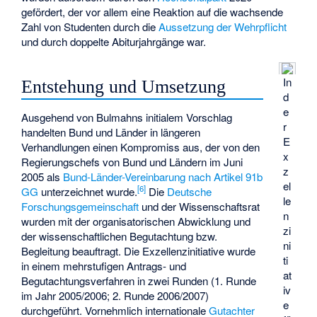
gefördert, der vor allem eine Reaktion auf die wachsende
Zahl von Studenten durch die
Aussetzung der Wehrpflicht
und durch doppelte Abiturjahrgänge war.
In
Entstehung und Umsetzung
d
e
Ausgehend von Bulmahns initialem Vorschlag
r
handelten Bund und Länder in längeren
E
Verhandlungen einen Kompromiss aus, der von den
x
Regierungschefs von Bund und Ländern im Juni
z
2005 als
Bund-Länder-Vereinbarung nach Artikel 91b
el
[
6
]
GG
unterzeichnet wurde.
Die
Deutsche
le
Forschungsgemeinschaft
und der Wissenschaftsrat
n
wurden mit der organisatorischen Abwicklung und
zi
der wissenschaftlichen Begutachtung bzw.
ni
Begleitung beauftragt. Die Exzellenzinitiative wurde
ti
in einem mehrstufigen Antrags- und
at
Begutachtungsverfahren in zwei Runden (1. Runde
iv
im Jahr 2005/2006; 2. Runde 2006/2007)
e
durchgeführt. Vornehmlich internationale
Gutachter