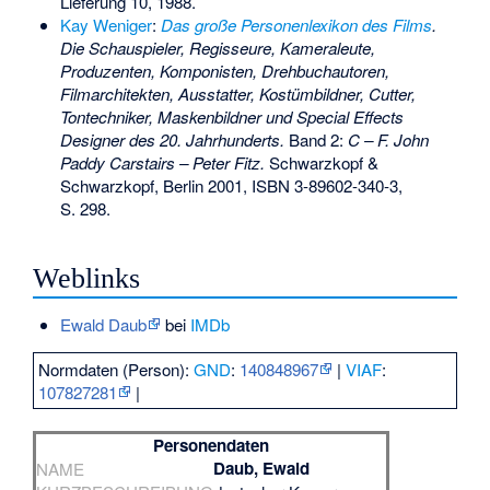
Lieferung 10, 1988.
Kay Weniger
:
Das große Personenlexikon des Films
.
Die Schauspieler, Regisseure, Kameraleute,
Produzenten, Komponisten, Drehbuchautoren,
Filmarchitekten, Ausstatter, Kostümbildner, Cutter,
Tontechniker, Maskenbildner und Special Effects
Designer des 20. Jahrhunderts.
Band 2:
C – F. John
Paddy Carstairs – Peter Fitz.
Schwarzkopf &
Schwarzkopf, Berlin 2001,
ISBN 3-89602-340-3
,
S. 298.
Weblinks
Ewald Daub
bei
IMDb
Normdaten (Person):
GND
:
140848967
|
VIAF
:
107827281
|
Personendaten
Daub, Ewald
NAME