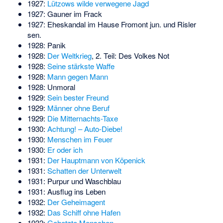
1927:
Lützows wilde verwegene Jagd
1927: Gauner im Frack
1927: Eheskandal im Hause Fromont jun. und Risler
sen.
1928:
Panik
1928:
Der Weltkrieg
, 2. Teil: Des Volkes Not
1928:
Seine stärkste Waffe
1928:
Mann gegen Mann
1928: Unmoral
1929:
Sein bester Freund
1929:
Männer ohne Beruf
1929:
Die Mitternachts-Taxe
1930:
Achtung! – Auto-Diebe!
1930:
Menschen im Feuer
1930:
Er oder ich
1931:
Der Hauptmann von Köpenick
1931:
Schatten der Unterwelt
1931: Purpur und Waschblau
1931: Ausflug ins Leben
1932:
Der Geheimagent
1932:
Das Schiff ohne Hafen
1932:
Gehetzte Menschen