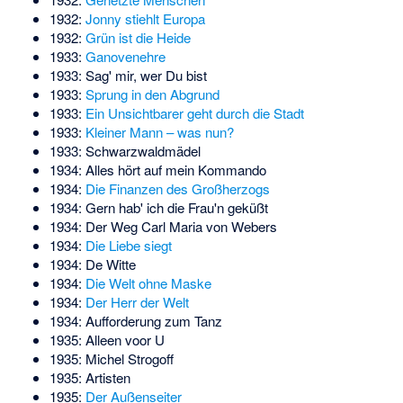
1932:
Jonny stiehlt Europa
1932:
Grün ist die Heide
1933:
Ganovenehre
1933: Sag' mir, wer Du bist
1933:
Sprung in den Abgrund
1933:
Ein Unsichtbarer geht durch die Stadt
1933:
Kleiner Mann – was nun?
1933: Schwarzwaldmädel
1934: Alles hört auf mein Kommando
1934:
Die Finanzen des Großherzogs
1934: Gern hab' ich die Frau'n geküßt
1934: Der Weg Carl Maria von Webers
1934:
Die Liebe siegt
1934: De Witte
1934:
Die Welt ohne Maske
1934:
Der Herr der Welt
1934: Aufforderung zum Tanz
1935: Alleen voor U
1935: Michel Strogoff
1935:
Artisten
1935:
Der Außenseiter