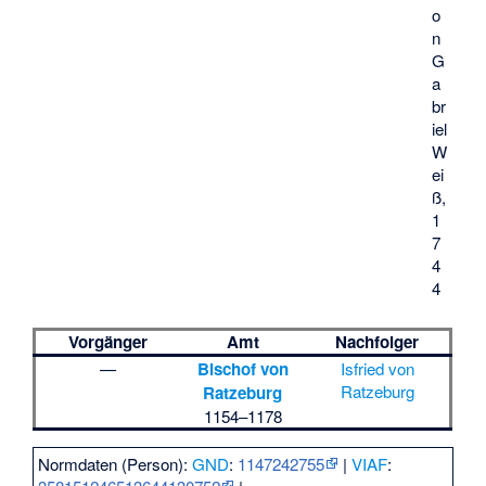
o
n
G
a
br
iel
W
ei
ß,
1
7
4
4
Vorgänger
Amt
Nachfolger
—
Bischof von
Isfried von
Ratzeburg
Ratzeburg
1154–1178
Normdaten (Person):
GND
:
1147242755
|
VIAF
: