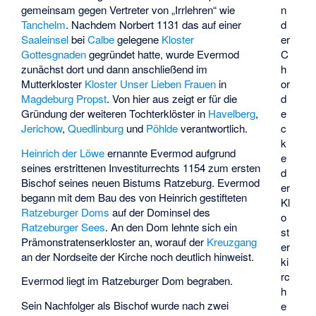
gemeinsam gegen Vertreter von „Irrlehren“ wie
n
Tanchelm
. Nachdem Norbert 1131 das auf einer
d
Saaleinsel
bei
Calbe
gelegene
Kloster
er
Gottesgnaden
gegründet hatte, wurde Evermod
C
zunächst dort und dann anschließend im
h
Mutterkloster
Kloster Unser Lieben Frauen
in
or
Magdeburg
Propst
. Von hier aus zeigt er für die
d
Gründung der weiteren Tochterklöster in
Havelberg
,
e
Jerichow
,
Quedlinburg
und
Pöhlde
verantwortlich.
c
k
Heinrich der Löwe
ernannte Evermod aufgrund
e
seines erstrittenen Investiturrechts 1154 zum ersten
d
Bischof seines neuen Bistums Ratzeburg. Evermod
er
begann mit dem Bau des von Heinrich gestifteten
Kl
Ratzeburger Doms
auf der Dominsel des
o
Ratzeburger Sees
. An den Dom lehnte sich ein
st
Prämonstratenserkloster an, worauf der
Kreuzgang
er
an der Nordseite der Kirche noch deutlich hinweist.
ki
rc
Evermod liegt im Ratzeburger Dom begraben.
h
Sein Nachfolger als Bischof wurde nach zwei
e