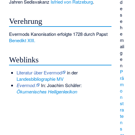
Jahren Sedisvakanz
Isfried von Ratzeburg
.
d
e
s
Verehrung
e
h
e
Evermods Kanonisation erfolgte 1728 durch Papst
m
Benedikt XIII.
ali
g
Weblinks
e
n
P
Literatur über Evermod
in der
rä
Landesbibliographie MV
m
Evermod.
In: Joachim Schäfer:
o
Ökumenisches Heiligenlexikon
n
st
ra
te
n
s
er