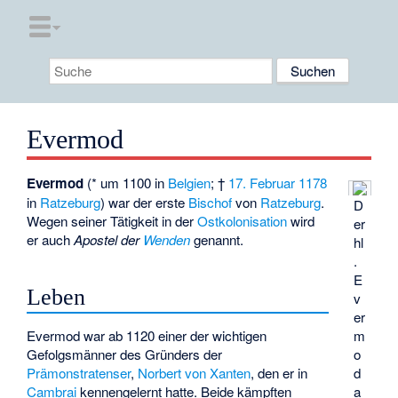
Evermod
Evermod
(* um 1100 in
Belgien
; †
17. Februar
1178
in
Ratzeburg
) war der erste
Bischof
von
Ratzeburg
.
D
Wegen seiner Tätigkeit in der
Ostkolonisation
wird
er
er auch
Apostel der
Wenden
genannt.
hl
.
E
Leben
v
er
Evermod war ab 1120 einer der wichtigen
m
Gefolgsmänner des Gründers der
o
Prämonstratenser
,
Norbert von Xanten
, den er in
d
Cambrai
kennengelernt hatte. Beide kämpften
a