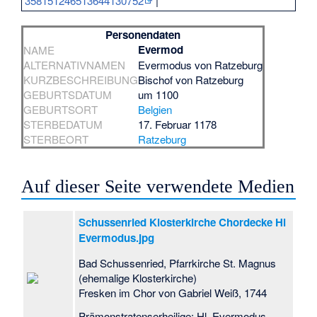
358151246513644130752
|
Personendaten
Evermod
NAME
ALTERNATIVNAMEN
Evermodus von Ratzeburg
KURZBESCHREIBUNG
Bischof von Ratzeburg
GEBURTSDATUM
um 1100
GEBURTSORT
Belgien
STERBEDATUM
17. Februar 1178
STERBEORT
Ratzeburg
Auf dieser Seite verwendete Medien
Schussenried Klosterkirche Chordecke Hl
Evermodus.jpg
Bad Schussenried, Pfarrkirche St. Magnus
(ehemalige Klosterkirche)
Fresken im Chor von Gabriel Weiß, 1744
Prämonstratenserheilige: Hl. Evermodus