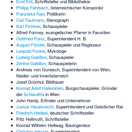
Emil Ertl
, Schriftsteller und Bibliothekar
Philipp Fahrbach
, österreichischer Komponist
Franziska Fast
, Politikerin
Carl Faulmann
, Stenograph
Karl Fichtner
, Schauspieler
Alfred Formey
, evangelischer Pfarrer in Favoriten
Gottfried Franz
, Superintendent H. B.
August Förster
, Schauspieler und Regisseur
Leopold Fuckel
, Mykologe
Ludwig Gabillon
, Schauspieler
Zerline Gabillon
, Schauspielerin
Andreas von Gunesch
, Superintendent von Wien,
Nieder- und Innerösterreich
Josef Grünhut
, Bildhauer
Konrad Adolf Hallenstein
, Burgschauspieler, Gründer
der
Schlaraffia
in Wien
John Hardy, Erfinder und Unternehmer
Justus Hausknecht
, Superintendent und Geistlicher Rat
Friedrich Hebbel
, deutscher Schriftsteller
Fritz Hellmuth
, Schriftsteller
Konrad Wilhelm Hellwag
, Bauingenieur
Christian Heyser
, Superintendent