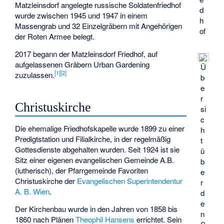
Matzleinsdorf angelegte russische Soldatenfriedhof
d
wurde zwischen 1945 und 1947 in einem
h
Massengrab und 32 Einzelgräbern mit Angehörigen
of
der Roten Armee belegt.
2017 begann der Matzleinsdorf Friedhof, auf
aufgelassenen Gräbern Urban Gardening
Ü
[
1
]
[
2
]
zuzulassen.
b
e
r
Christuskirche
si
c
Die ehemalige Friedhofskapelle wurde 1899 zu einer
h
Predigtstation und Filialkirche, in der regelmäßig
t
Gottesdienste abgehalten wurden. Seit 1924 ist sie
ü
Sitz einer eigenen evangelischen Gemeinde A.B.
b
(lutherisch), der Pfarrgemeinde Favoriten
e
Christuskirche der
Evangelischen Superintendentur
r
A. B. Wien
.
d
e
Der Kirchenbau wurde in den Jahren von 1858 bis
n
1860 nach Plänen
Theophil Hansens
errichtet. Sein