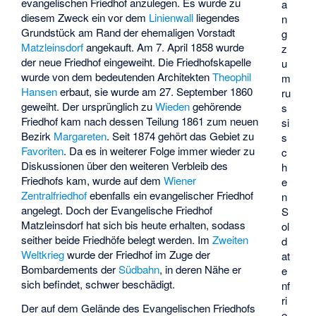
evangelischen Friedhof anzulegen. Es wurde zu
a
diesem Zweck ein vor dem
Linienwall
liegendes
n
Grundstück am Rand der ehemaligen Vorstadt
g
Matzleinsdorf
angekauft. Am 7. April 1858 wurde
z
der neue Friedhof eingeweiht. Die Friedhofskapelle
u
wurde von dem bedeutenden Architekten
Theophil
m
Hansen
erbaut, sie wurde am 27. September 1860
ru
geweiht. Der ursprünglich zu
Wieden
gehörende
s
Friedhof kam nach dessen Teilung 1861 zum neuen
si
Bezirk
Margareten
. Seit 1874 gehört das Gebiet zu
s
Favoriten
. Da es in weiterer Folge immer wieder zu
c
Diskussionen über den weiteren Verbleib des
h
Friedhofs kam, wurde auf dem
Wiener
e
Zentralfriedhof
ebenfalls ein evangelischer Friedhof
n
angelegt. Doch der Evangelische Friedhof
S
Matzleinsdorf hat sich bis heute erhalten, sodass
ol
seither beide Friedhöfe belegt werden. Im
Zweiten
d
Weltkrieg
wurde der Friedhof im Zuge der
at
Bombardements der
Südbahn
, in deren Nähe er
e
sich befindet, schwer beschädigt.
nf
ri
Der auf dem Gelände des Evangelischen Friedhofs
e