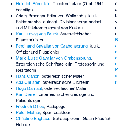
r
Heinrich Börnstein
, Theaterdirektor (Grab 1941
a
beseitigt)
b
Adam Brandner Edler von Wolfszahn
, k.u.k.
v
Feldmarschallleutnant, Divisionskommandant
o
und Militärkommandant von Krakau
n
Karl Ludwig von Bruck
, österreichischer
B
Finanzminister
a
Ferdinand Cavallar von Grabensprung
, k.u.k.
r
Offizier und Flugpionier
o
Marie-Luise Cavallar von Grabensprung
,
n
österreichische Schriftstellerin, Professorin und
K
Rezitatorin
a
Hans Canon
, österreichischer Maler
rl
Ada Christen
, österreichische Dichterin
Hugo Darnaut
, österreichischer Maler
Karl Diener
, österreichischer Geologe und
Paläontologe
Friedrich Dittes
, Pädagoge
Peter Elstner
, Sportredakteur
Christine Enghaus
, Schauspielerin, Gattin Friedrich
Hebbels