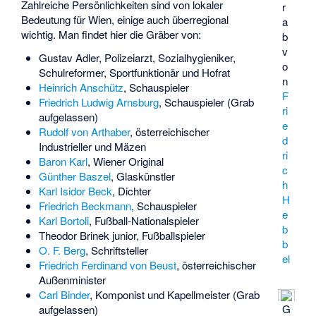
Zahlreiche Persönlichkeiten sind von lokaler
r
Bedeutung für Wien, einige auch überregional
a
wichtig. Man findet hier die Gräber von:
b
v
Gustav Adler
, Polizeiarzt, Sozialhygieniker,
o
Schulreformer, Sportfunktionär und Hofrat
n
Heinrich Anschütz
, Schauspieler
F
Friedrich Ludwig Arnsburg
, Schauspieler (Grab
ri
aufgelassen)
e
Rudolf von Arthaber
, österreichischer
d
Industrieller und Mäzen
ri
Baron Karl
, Wiener Original
c
Günther Baszel
, Glaskünstler
h
Karl Isidor Beck
, Dichter
H
Friedrich Beckmann
, Schauspieler
e
Karl Bortoli
, Fußball-Nationalspieler
b
Theodor Brinek junior
, Fußballspieler
b
O. F. Berg
, Schriftsteller
el
Friedrich Ferdinand von Beust
, österreichischer
Außenminister
Carl Binder
, Komponist und Kapellmeister (Grab
G
aufgelassen)