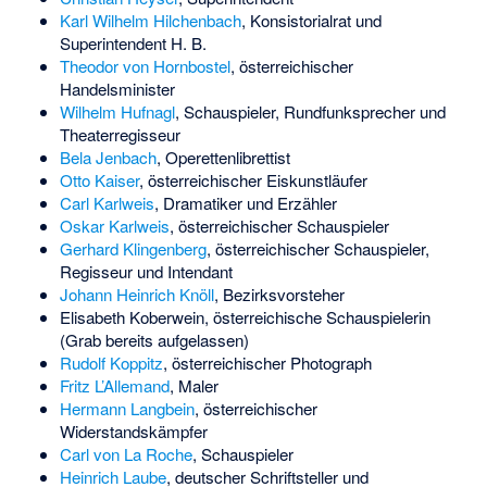
Karl Wilhelm Hilchenbach
, Konsistorialrat und
Superintendent H. B.
Theodor von Hornbostel
, österreichischer
Handelsminister
Wilhelm Hufnagl
, Schauspieler, Rundfunksprecher und
Theaterregisseur
Bela Jenbach
, Operettenlibrettist
Otto Kaiser
, österreichischer Eiskunstläufer
Carl Karlweis
, Dramatiker und Erzähler
Oskar Karlweis
, österreichischer Schauspieler
Gerhard Klingenberg
, österreichischer Schauspieler,
Regisseur und Intendant
Johann Heinrich Knöll
, Bezirksvorsteher
Elisabeth Koberwein
, österreichische Schauspielerin
(Grab bereits aufgelassen)
Rudolf Koppitz
, österreichischer Photograph
Fritz L’Allemand
, Maler
Hermann Langbein
, österreichischer
Widerstandskämpfer
Carl von La Roche
, Schauspieler
Heinrich Laube
, deutscher Schriftsteller und