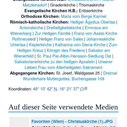
Matzleinsdorf
|
Gnadenkirche
|
Thomaskirche
Erlöserkirche
Evangelische Kirchen H.B.:
Maria vom Berge Karmel
Orthodoxe Kirchen:
Heiliger Ägydius Oberlaa
|
Römisch-katholische Kirchen:
Antonskirche
|
Dreifaltigkeitskirche
|
Emmaus am
Wienerberg
|
Zur Heiligen Familie
|
Franz-von-Assisi-Kirche
Rothneusiedl
|
Heiliger Franz von Sales
|
Johanneskirche
Unterlaa
|
Keplerkirche
|
Katharina-von-Siena-Kirche
|
Zum
Heiligen Kreuz
|
Königin des Friedens
|
Salvator am
Wienerfeld
|
St. Paul Per-Albin-Hansson-Siedlung Ost
|
Salvatorianerkirche zu den heiligen Aposteln
|
Unserer
Lieben Frau vom Allerheiligsten Sakrament
St. Josef, Waldgasse 25 |
Dreimal
Abgegangene Kirchen:
Wunderbare Muttergottes, Buchengasse 108
Koordinaten:
48° 10′ 42″
N
,
16° 21′ 37″
O
Auf dieser Seite verwendete Medien
Favoriten (Wien) - Christuskirche (1).JPG