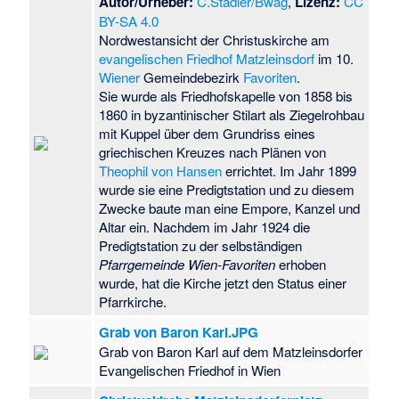
Autor/Urheber:
C.Stadler/Bwag
,
Lizenz:
CC
BY-SA 4.0
Nordwestansicht der Christuskirche am
evangelischen Friedhof Matzleinsdorf
im 10.
Wiener
Gemeindebezirk
Favoriten
.
Sie wurde als Friedhofskapelle von 1858 bis
1860 in byzantinischer Stilart als Ziegelrohbau
mit Kuppel über dem Grundriss eines
griechischen Kreuzes nach Plänen von
Theophil von Hansen
errichtet. Im Jahr 1899
wurde sie eine Predigtstation und zu diesem
Zwecke baute man eine Empore, Kanzel und
Altar ein. Nachdem im Jahr 1924 die
Predigtstation zu der selbständigen
Pfarrgemeinde Wien-Favoriten
erhoben
wurde, hat die Kirche jetzt den Status einer
Pfarrkirche.
Grab von Baron Karl.JPG
Grab von Baron Karl auf dem Matzleinsdorfer
Evangelischen Friedhof in Wien