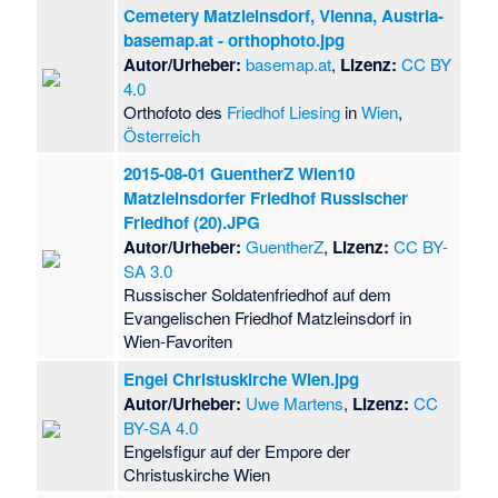
Cemetery Matzleinsdorf, Vienna, Austria-
basemap.at - orthophoto.jpg
Autor/Urheber:
basemap.at
,
Lizenz:
CC BY
4.0
Orthofoto des
Friedhof Liesing
in
Wien
,
Österreich
2015-08-01 GuentherZ Wien10
Matzleinsdorfer Friedhof Russischer
Friedhof (20).JPG
Autor/Urheber:
GuentherZ
,
Lizenz:
CC BY-
SA 3.0
Russischer Soldatenfriedhof auf dem
Evangelischen Friedhof Matzleinsdorf in
Wien-Favoriten
Engel Christuskirche Wien.jpg
Autor/Urheber:
Uwe Martens
,
Lizenz:
CC
BY-SA 4.0
Engelsfigur auf der Empore der
Christuskirche Wien