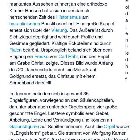
S
markantes Aussehen erinnert an eine orthodoxe
ol
Kirche. Hansen hatte sich in der damals
d
herrschenden Zeit des
Historismus
am
a
byzantinischen
Baustil orientiert. Eine große Kuppel
t
erhebt sich über der
Vierung
. Das Äußere ist durch
e
Sichtziegel geprägt und wird durch Profile und
n
Gesimse gegliedert. Kräftige Eckpfeiler sind durch
fr
Fialen
bekrönt. Ursprünglich befand sich über dem
ie
Eingang ein
Fresko
von
Carl Rahl
, das den Engel
d
am Grabe Christi zeigte. Dieses Bild wurde Anfang
h
des 20. Jahrhunderts durch ein Mosaik auf
o
Goldgrund ersetzt, das Christus mit einem
f
Spruchband darstellt.
Im Inneren befinden sich insgesamt 35
Engelsfiguren, vorwiegend an den Säulenkapitellen,
darunter aber auch unter der Orgelempore vier große,
geschnitzte Engel. Letztere symbolisieren Gebet,
Anbetung, Lehre und Verkündigung und können an
Galionsfiguren
auf Schiffen erinnern. Auch die
Orgel
wurde
in „Engelsform“ gebaut. Sie stammt von
Wolfgang Karner
aus dem Jahr 2007. An den Zwickeln unterhalb der Kuppel