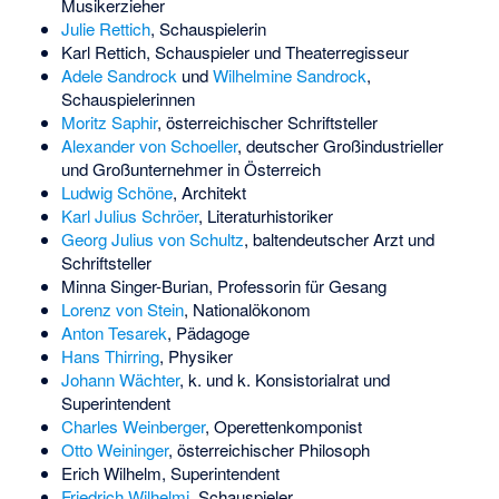
Musikerzieher
Julie Rettich
, Schauspielerin
Karl Rettich
, Schauspieler und Theaterregisseur
Adele Sandrock
und
Wilhelmine Sandrock
,
Schauspielerinnen
Moritz Saphir
, österreichischer Schriftsteller
Alexander von Schoeller
, deutscher Großindustrieller
und Großunternehmer in Österreich
Ludwig Schöne
, Architekt
Karl Julius Schröer
, Literaturhistoriker
Georg Julius von Schultz
, baltendeutscher Arzt und
Schriftsteller
Minna Singer-Burian
, Professorin für Gesang
Lorenz von Stein
, Nationalökonom
Anton Tesarek
, Pädagoge
Hans Thirring
, Physiker
Johann Wächter
, k. und k. Konsistorialrat und
Superintendent
Charles Weinberger
, Operettenkomponist
Otto Weininger
, österreichischer Philosoph
Erich Wilhelm
, Superintendent
Friedrich Wilhelmi
, Schauspieler