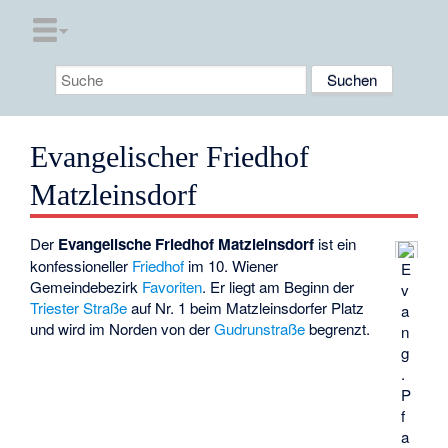
Evangelischer Friedhof
Matzleinsdorf
Der
Evangelische Friedhof Matzleinsdorf
ist ein
konfessioneller
Friedhof
im 10. Wiener
E
Gemeindebezirk
Favoriten
. Er liegt am Beginn der
v
Triester Straße
auf Nr. 1 beim Matzleinsdorfer Platz
a
und wird im Norden von der
Gudrunstraße
begrenzt.
n
g
.
P
f
a