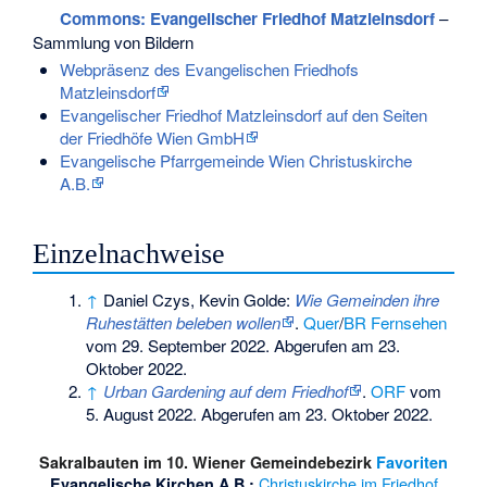
Commons
: Evangelischer Friedhof Matzleinsdorf
–
Sammlung von Bildern
Webpräsenz des Evangelischen Friedhofs
Matzleinsdorf
Evangelischer Friedhof Matzleinsdorf auf den Seiten
der Friedhöfe Wien GmbH
Evangelische Pfarrgemeinde Wien Christuskirche
A.B.
Einzelnachweise
↑
Daniel Czys, Kevin Golde:
Wie Gemeinden ihre
Ruhestätten beleben wollen
.
Quer
/
BR Fernsehen
vom 29. September 2022. Abgerufen am 23.
Oktober 2022.
↑
Urban Gardening auf dem Friedhof
.
ORF
vom
5. August 2022. Abgerufen am 23. Oktober 2022.
Sakralbauten im 10. Wiener Gemeindebezirk
Favoriten
Christuskirche im Friedhof
Evangelische Kirchen A.B.: