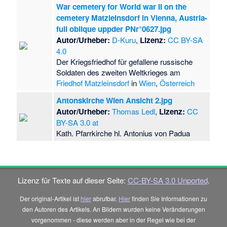
War cemetery for World war II on the
cemetery Matzleinsdorf in Vienna, Austria-
full oblique uppder PNr°0627.jpg
Autor/Urheber:
D-Kuru
,
Lizenz:
CC BY-SA
4.0
Der Kriegsfriedhof für gefallene russische
Soldaten des zweiten Weltkrieges am
Friedhof Matzleinsdorf
in
Wien
,
Österreich
Antonskirche Wien Ansicht 2.jpg
Autor/Urheber:
Thomas Ledl
,
Lizenz:
CC
BY-SA 3.0 at
Kath. Pfarrkirche hl. Antonius von Padua
Lizenz für Texte auf dieser Seite:
CC-BY-SA 3.0 Unported
.
Der original-Artikel ist
hier
abrufbar.
Hier
finden Sie Informationen zu
den Autoren des Artikels. An Bildern wurden keine Veränderungen
vorgenommen - diese werden aber in der Regel wie bei der