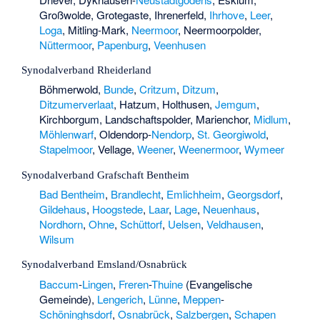
Großwolde, Grotegaste, Ihrenerfeld,
Ihrhove
,
Leer
,
Loga
, Mitling-Mark,
Neermoor
, Neermoorpolder,
Nüttermoor
,
Papenburg
,
Veenhusen
Synodalverband Rheiderland
Böhmerwold,
Bunde
,
Critzum
,
Ditzum
,
Ditzumerverlaat
, Hatzum, Holthusen,
Jemgum
,
Kirchborgum,
Landschaftspolder
, Marienchor,
Midlum
,
Möhlenwarf
, Oldendorp-
Nendorp
,
St. Georgiwold
,
Stapelmoor
, Vellage,
Weener
,
Weenermoor
,
Wymeer
Synodalverband Grafschaft Bentheim
Bad Bentheim
,
Brandlecht
,
Emlichheim
,
Georgsdorf
,
Gildehaus
,
Hoogstede
,
Laar
,
Lage
,
Neuenhaus
,
Nordhorn
,
Ohne
,
Schüttorf
,
Uelsen
,
Veldhausen
,
Wilsum
Synodalverband Emsland/Osnabrück
Baccum
-
Lingen
,
Freren
-
Thuine
(Evangelische
Gemeinde),
Lengerich
,
Lünne
,
Meppen
-
Schöninghsdorf
,
Osnabrück
,
Salzbergen
,
Schapen