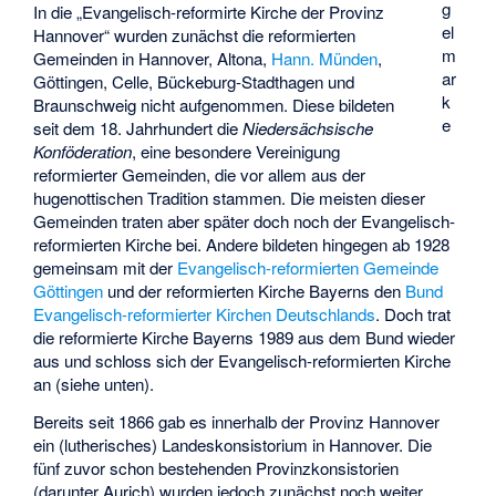
g
In die „Evangelisch-reformirte Kirche der Provinz
el
Hannover“ wurden zunächst die reformierten
m
Gemeinden in Hannover, Altona,
Hann. Münden
,
ar
Göttingen, Celle, Bückeburg-Stadthagen und
k
Braunschweig nicht aufgenommen. Diese bildeten
e
seit dem 18. Jahrhundert die
Niedersächsische
Konföderation
, eine besondere Vereinigung
reformierter Gemeinden, die vor allem aus der
hugenottischen Tradition stammen. Die meisten dieser
Gemeinden traten aber später doch noch der Evangelisch-
reformierten Kirche bei. Andere bildeten hingegen ab 1928
gemeinsam mit der
Evangelisch-reformierten Gemeinde
Göttingen
und der reformierten Kirche Bayerns den
Bund
Evangelisch-reformierter Kirchen Deutschlands
. Doch trat
die reformierte Kirche Bayerns 1989 aus dem Bund wieder
aus und schloss sich der Evangelisch-reformierten Kirche
an (siehe unten).
Bereits seit 1866 gab es innerhalb der Provinz Hannover
ein (lutherisches) Landeskonsistorium in Hannover. Die
fünf zuvor schon bestehenden Provinzkonsistorien
(darunter Aurich) wurden jedoch zunächst noch weiter