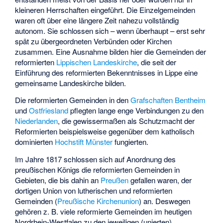
kleineren Herrschaften eingeführt. Die Einzelgemeinden
waren oft über eine längere Zeit nahezu vollständig
autonom. Sie schlossen sich – wenn überhaupt – erst sehr
spät zu übergeordneten Verbünden oder Kirchen
zusammen. Eine Ausnahme bilden hier die Gemeinden der
reformierten
Lippischen Landeskirche
, die seit der
Einführung des reformierten Bekenntnisses in Lippe eine
gemeinsame Landeskirche bilden.
Die reformierten Gemeinden in den
Grafschaften
Bentheim
und
Ostfriesland
pflegten lange enge Verbindungen zu den
Niederlanden
, die gewissermaßen als Schutzmacht der
Reformierten beispielsweise gegenüber dem katholisch
dominierten
Hochstift Münster
fungierten.
Im Jahre 1817 schlossen sich auf Anordnung des
preußischen Königs die reformierten Gemeinden in
Gebieten, die bis dahin an
Preußen
gefallen waren, der
dortigen Union von lutherischen und reformierten
Gemeinden (
Preußische Kirchenunion
) an. Deswegen
gehören z. B. viele reformierte Gemeinden im heutigen
Nordrhein-Westfalen zu den jeweiligen (unierten)