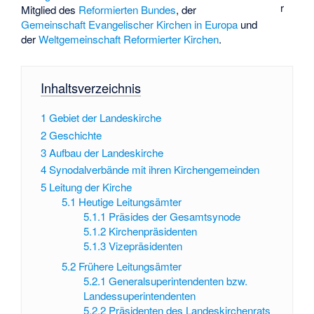
r
Mitglied des
Reformierten Bundes
, der
Gemeinschaft Evangelischer Kirchen in Europa
und
der
Weltgemeinschaft Reformierter Kirchen
.
Inhaltsverzeichnis
1
Gebiet der Landeskirche
2
Geschichte
3
Aufbau der Landeskirche
4
Synodalverbände mit ihren Kirchengemeinden
5
Leitung der Kirche
5.1
Heutige Leitungsämter
5.1.1
Präsides der Gesamtsynode
5.1.2
Kirchenpräsidenten
5.1.3
Vizepräsidenten
5.2
Frühere Leitungsämter
5.2.1
Generalsuperintendenten bzw.
Landessuperintendenten
5.2.2
Präsidenten des Landeskirchenrats