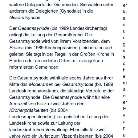
weitere Delegierte der Gemeinden. Sie wählen unter
er
anderem die Delegierten (Synodale) in die
fa
Gesamtsynode
.
s
s
Der
Gesamtsynode
(bis 1989 Landeskirchentag)
u
obliegt die Leitung der Gesamtkirche. Die
n
Gesamtsynode wird von ihrem Vorsitzenden, dem
g
Präses
(bis 1989 Kirchenpräsident), einberufen und
s
geleitet. Sie tagt in der Regel in der Großen Kirche in
s
Emden oder an anderen Orten mit evangelisch-
c
reformierten Gemeinden.
h
e
Die Gesamtsynode wählt alle sechs Jahre aus ihrer
m
Mitte das
Moderamen der Gesamtsynode
(bis 1989
a
Landeskirchenvorstand), die ständige Vertretung der
d
Gesamtsynode. Die Gesamtsynode wählt für eine
er
Amtszeit von bis zu zwölf Jahren den
E
Kirchenpräsidenten
(bis 2004
v
Landessuperintendent) zur geistlichen Leitung der
a
Landeskirche sowie zur Leitung der
n
landeskirchlichen Verwaltung. Ebenfalls für zwölf
g
Jahre wird ein Jurist zum Vizepräsidenten (bis 2004