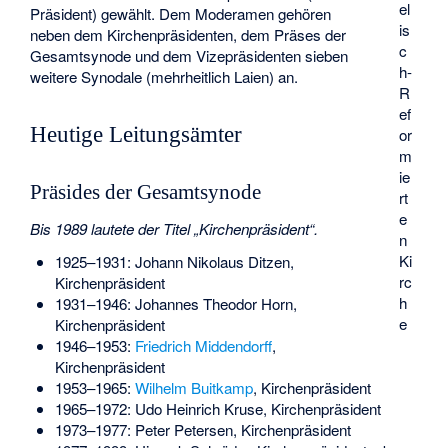
el
Präsident) gewählt. Dem Moderamen gehören
is
neben dem Kirchenpräsidenten, dem Präses der
c
Gesamtsynode und dem Vizepräsidenten sieben
h-
weitere Synodale (mehrheitlich Laien) an.
R
ef
Heutige Leitungsämter
or
m
ie
Präsides der Gesamtsynode
rt
e
Bis 1989 lautete der Titel „Kirchenpräsident“.
n
Ki
1925–1931:
Johann Nikolaus Ditzen
,
rc
Kirchenpräsident
h
1931–1946:
Johannes Theodor Horn
,
e
Kirchenpräsident
1946–1953:
Friedrich Middendorff
,
Kirchenpräsident
1953–1965:
Wilhelm Buitkamp
, Kirchenpräsident
1965–1972:
Udo Heinrich Kruse
, Kirchenpräsident
1973–1977:
Peter Petersen
, Kirchenpräsident