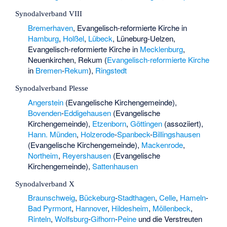
Synodalverband VIII
Bremerhaven
, Evangelisch-reformierte Kirche in
Hamburg
,
Holßel
,
Lübeck
, Lüneburg-Uelzen,
Evangelisch-reformierte Kirche in
Mecklenburg
,
Neuenkirchen, Rekum (
Evangelisch-reformierte Kirche
in
Bremen
-
Rekum
),
Ringstedt
Synodalverband Plesse
Angerstein
(Evangelische Kirchengemeinde),
Bovenden
-
Eddigehausen
(Evangelische
Kirchengemeinde),
Etzenborn
,
Göttingen
(assoziiert),
Hann. Münden
,
Holzerode
-
Spanbeck
-
Billingshausen
(Evangelische Kirchengemeinde),
Mackenrode
,
Northeim
,
Reyershausen
(Evangelische
Kirchengemeinde),
Sattenhausen
Synodalverband X
Braunschweig
,
Bückeburg
-
Stadthagen
,
Celle
,
Hameln
-
Bad Pyrmont
,
Hannover
,
Hildesheim
,
Möllenbeck
,
Rinteln
,
Wolfsburg
-
Gifhorn
-
Peine
und die Verstreuten