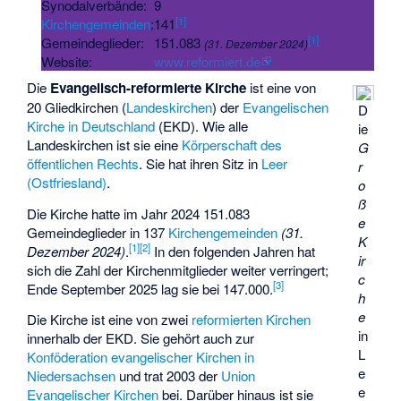
Synodalverbände:
9
[
1
]
Kirchengemeinden
:
141
[
1
]
Gemeindeglieder:
151.083
(31. Dezember 2024)
Website:
www.reformiert.de
Die
Evangelisch-reformierte Kirche
ist eine von
20 Gliedkirchen (
Landeskirchen
) der
Evangelischen
D
Kirche in Deutschland
(EKD). Wie alle
ie
Landeskirchen ist sie eine
Körperschaft des
G
öffentlichen Rechts
. Sie hat ihren Sitz in
Leer
r
(Ostfriesland)
.
o
ß
Die Kirche hatte im Jahr 2024 151.083
e
Gemeindeglieder in 137
Kirchengemeinden
(31.
K
[
1
]
[
2
]
Dezember 2024)
.
In den folgenden Jahren hat
ir
sich die Zahl der Kirchenmitglieder weiter verringert;
c
[
3
]
Ende September 2025 lag sie bei 147.000.
h
e
Die Kirche ist eine von zwei
reformierten Kirchen
in
innerhalb der EKD. Sie gehört auch zur
L
Konföderation evangelischer Kirchen in
e
Niedersachsen
und trat 2003 der
Union
e
Evangelischer Kirchen
bei. Darüber hinaus ist sie