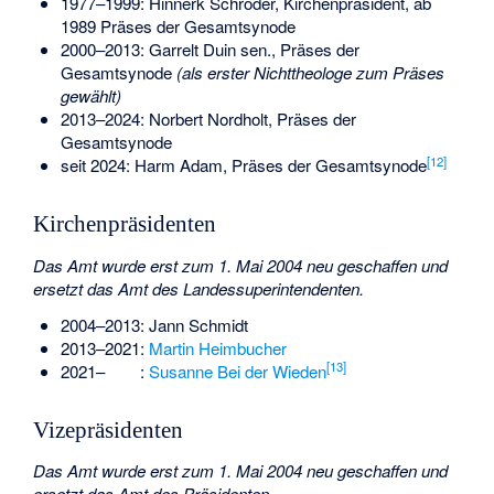
1977–1999:
Hinnerk Schröder
, Kirchenpräsident, ab
1989 Präses der Gesamtsynode
2000–2013:
Garrelt Duin sen.
, Präses der
Gesamtsynode
(als erster Nichttheologe zum Präses
gewählt)
2013–2024: Norbert Nordholt, Präses der
Gesamtsynode
[
12
]
seit 2024: Harm Adam, Präses der Gesamtsynode
Kirchenpräsidenten
Das Amt wurde erst zum 1. Mai 2004 neu geschaffen und
ersetzt das Amt des Landessuperintendenten.
2004–2013:
Jann Schmidt
2013–2021:
Martin Heimbucher
[
13
]
2021–
:
Susanne Bei der Wieden
Vizepräsidenten
Das Amt wurde erst zum 1. Mai 2004 neu geschaffen und
ersetzt das Amt des Präsidenten.