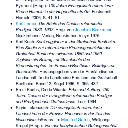
Pyrmont (Hrsg.):
100 Jahre Evangelisch-reformierte
Kirche Hameln in der Hugenottenstraße.
Festschrift,
Hameln 2006, S. 41–51.
Karl Immer
:
Die Briefe des Coetus reformierter
Prediger 1933–1937.
Hrsg. von
Joachim Beckmann
.
Neukirchener Verlag, Neukirchen-Vluyn 1976.
Karl Koch:
Kohlbrüggianer in der Grafschaft Bentheim.
Eine Studie zur reformierten Kirchengeschichte der
Grafschaft Bentheim zwischen 1880 und 1950.
Zugleich ein Beitrag zur Geschichte des
Kirchenkampfes
. In:
Emsland/Bentheim. Beiträge zur
Geschichte
. Herausgegeben von der Emsländischen
Landschaft für die Landkreise Emsland und Grafschaft
Bentheim. Band 12, Sögel 1996, S. 355–432.
Ernst Kochs, Diddo Wiarda:
Erbe und Auftrag. 450
Jahre Coetus der evangelisch-reformierten Prediger
und Predigerinnen Ostfrieslands
. Leer 1994.
Sigrid Lekebusch:
Die evangelisch-reformierte
Landeskirche der Provinz Hannover in der Zeit des
Nationalsozialismus
. In:
Manfred Gailus
, Wolfgang
Krogel (Hrsg.):
Von der babylonischen Gefangenschaft