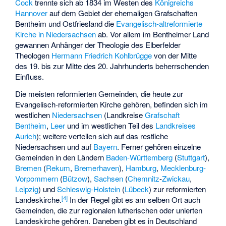
Cock
trennte sich ab 1834 im Westen des
Königreichs
Hannover
auf dem Gebiet der ehemaligen Grafschaften
Bentheim und Ostfriesland die
Evangelisch-altreformierte
Kirche in Niedersachsen
ab. Vor allem im Bentheimer Land
gewannen Anhänger der Theologie des Elberfelder
Theologen
Hermann Friedrich Kohlbrügge
von der Mitte
des 19. bis zur Mitte des 20. Jahrhunderts beherrschenden
Einfluss.
Die meisten reformierten Gemeinden, die heute zur
Evangelisch-reformierten Kirche gehören, befinden sich im
westlichen
Niedersachsen
(Landkreise
Grafschaft
Bentheim
,
Leer
und im westlichen Teil des
Landkreises
Aurich
); weitere verteilen sich auf das restliche
Niedersachsen und auf
Bayern
. Ferner gehören einzelne
Gemeinden in den Ländern
Baden-Württemberg
(
Stuttgart
),
Bremen
(
Rekum
,
Bremerhaven
),
Hamburg
,
Mecklenburg-
Vorpommern
(
Bützow
),
Sachsen
(
Chemnitz
-
Zwickau
,
Leipzig
) und
Schleswig-Holstein
(
Lübeck
) zur reformierten
[
4
]
Landeskirche.
In der Regel gibt es am selben Ort auch
Gemeinden, die zur regionalen lutherischen oder unierten
Landeskirche gehören. Daneben gibt es in Deutschland