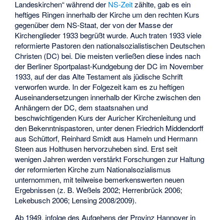
Landeskirchen“ während der
NS-Zeit
zählte, gab es ein
heftiges Ringen innerhalb der Kirche um den rechten Kurs
gegenüber dem NS-Staat, der von der Masse der
Kirchenglieder 1933 begrüßt wurde. Auch traten 1933 viele
reformierte Pastoren den nationalsozialistischen Deutschen
Christen (DC) bei. Die meisten verließen diese indes nach
der Berliner Sportpalast-Kundgebung der DC im November
1933, auf der das Alte Testament als jüdische Schrift
verworfen wurde. In der Folgezeit kam es zu heftigen
Auseinandersetzungen innerhalb der Kirche zwischen den
Anhängern der DC, dem staatsnahen und
beschwichtigenden Kurs der Auricher Kirchenleitung und
den Bekenntnispastoren, unter denen Friedrich Middendorff
aus Schüttorf, Reinhard Smidt aus Hameln und Hermann
Steen aus Holthusen hervorzuheben sind. Erst seit
wenigen Jahren werden verstärkt Forschungen zur Haltung
der reformierten Kirche zum Nationalsozialismus
unternommen, mit teilweise bemerkenswerten neuen
Ergebnissen (z. B. Weßels 2002; Herrenbrück 2006;
Lekebusch 2006; Lensing 2008/2009).
Ab 1949, infolge des Aufgehens der Provinz Hannover in