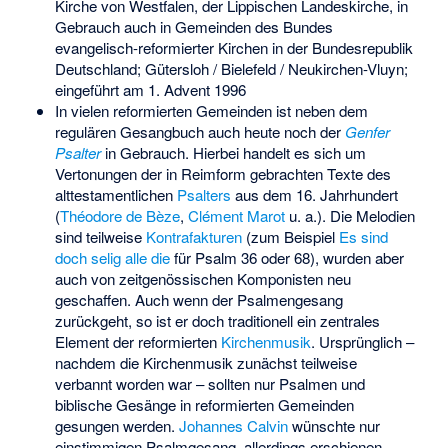
Kirche von Westfalen, der Lippischen Landeskirche, in
Gebrauch auch in Gemeinden des Bundes
evangelisch-reformierter Kirchen in der Bundesrepublik
Deutschland; Gütersloh / Bielefeld / Neukirchen-Vluyn;
eingeführt am 1. Advent 1996
In vielen reformierten Gemeinden ist neben dem
regulären Gesangbuch auch heute noch der
Genfer
Psalter
in Gebrauch. Hierbei handelt es sich um
Vertonungen der in Reimform gebrachten Texte des
alttestamentlichen
Psalters
aus dem 16. Jahrhundert
(
Théodore de Bèze
,
Clément Marot
u. a.). Die Melodien
sind teilweise
Kontrafakturen
(zum Beispiel
Es sind
doch selig alle die
für Psalm 36 oder 68), wurden aber
auch von zeitgenössischen Komponisten neu
geschaffen. Auch wenn der Psalmengesang
zurückgeht, so ist er doch traditionell ein zentrales
Element der reformierten
Kirchenmusik
. Ursprünglich –
nachdem die Kirchenmusik zunächst teilweise
verbannt worden war – sollten nur Psalmen und
biblische Gesänge in reformierten Gemeinden
gesungen werden.
Johannes Calvin
wünschte nur
einstimmigen Psalmgesang, allerdings erschienen