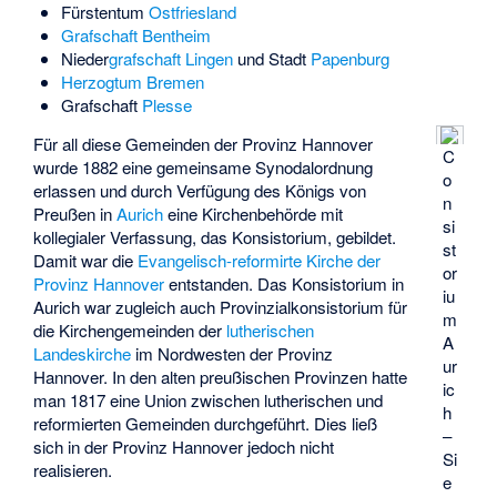
Fürstentum
Ostfriesland
Grafschaft Bentheim
Nieder
grafschaft Lingen
und Stadt
Papenburg
Herzogtum Bremen
Grafschaft
Plesse
Für all diese Gemeinden der Provinz Hannover
C
wurde 1882 eine gemeinsame Synodalordnung
o
erlassen und durch Verfügung des Königs von
n
Preußen in
Aurich
eine Kirchenbehörde mit
si
kollegialer Verfassung, das Konsistorium, gebildet.
st
Damit war die
Evangelisch-reformirte Kirche der
or
Provinz Hannover
entstanden. Das Konsistorium in
iu
Aurich war zugleich auch Provinzialkonsistorium für
m
die Kirchengemeinden der
lutherischen
A
Landeskirche
im Nordwesten der Provinz
ur
Hannover. In den alten preußischen Provinzen hatte
ic
man 1817 eine Union zwischen lutherischen und
h
reformierten Gemeinden durchgeführt. Dies ließ
–
sich in der Provinz Hannover jedoch nicht
Si
realisieren.
e