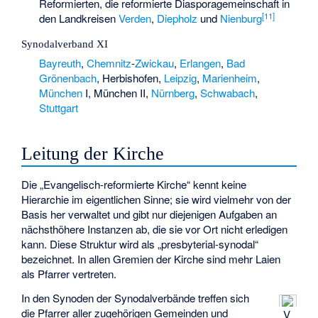
Reformierten, die reformierte Diasporagemeinschaft in
[
11
]
den Landkreisen
Verden
,
Diepholz
und
Nienburg
Synodalverband XI
Bayreuth
,
Chemnitz
-
Zwickau
,
Erlangen
,
Bad
Grönenbach
, Herbishofen,
Leipzig
,
Marienheim
,
München
I, München II,
Nürnberg
,
Schwabach
,
Stuttgart
Leitung der Kirche
Die „Evangelisch-reformierte Kirche“ kennt keine
Hierarchie im eigentlichen Sinne; sie wird vielmehr von der
Basis her verwaltet und gibt nur diejenigen Aufgaben an
nächsthöhere Instanzen ab, die sie vor Ort nicht erledigen
kann. Diese Struktur wird als „presbyterial-synodal“
bezeichnet. In allen Gremien der Kirche sind mehr Laien
als Pfarrer vertreten.
In den Synoden der Synodalverbände treffen sich
die Pfarrer aller zugehörigen Gemeinden und
V