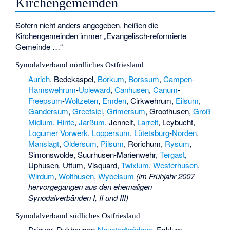
Kirchengemeinden
Sofern nicht anders angegeben, heißen die
Kirchengemeinden immer „Evangelisch-reformierte
Gemeinde …“
Synodalverband nördliches Ostfriesland
Aurich
, Bedekaspel,
Borkum
,
Borssum
,
Campen
-
Hamswehrum
-
Upleward
,
Canhusen
,
Canum
-
Freepsum
-
Woltzeten
,
Emden
, Cirkwehrum,
Eilsum
,
Gandersum
,
Greetsiel
,
Grimersum
, Groothusen,
Groß
Midlum
,
Hinte
,
Jarßum
, Jennelt,
Larrelt
, Leybucht,
Logumer Vorwerk
,
Loppersum
,
Lütetsburg
-
Norden
,
Manslagt
,
Oldersum
,
Pilsum
, Rorichum,
Rysum
,
Simonswolde, Suurhusen-Marienwehr,
Tergast
,
Uphusen, Uttum, Visquard,
Twixlum
,
Westerhusen
,
Wirdum
,
Wolthusen
,
Wybelsum
(im Frühjahr 2007
hervorgegangen aus den ehemaligen
Synodalverbänden I, II und III)
Synodalverband südliches Ostfriesland
Driever, Dykhausen-
Neustadtgödens
, Esklum,