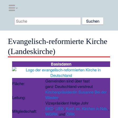
Evangelisch-reformierte Kirche
(Landeskirche)
Basisdaten
Gemeinden sind über fast
Fläche:
ganz Deutschland verstreut
Kirchenpräsidentin
Susanne Bei der
Leitung:
Wieden
,
Vizepräsident Helge Johr
EKD
,
UEK
,
Konf. ev. Kirchen in Nds.
,
Mitgliedschaft:
WGRK
und
ÖRK