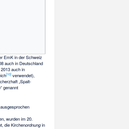
er EmK in der Schweiz
08 auch in Deutschland
 2013 auch in
[
10
]
eich
verwendet),
scherzhaft „Spalt-
e“ genannt
lle ausgesprochen
en, wurden im 20.
, die Kirchen
ordnung
in