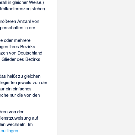
erall in gleicher Weise.)
ntralkonferenzen stehen.
 größeren Anzahl von
perschaften in der
ne oder mehrere
ngen ihres Bezirks
enzen von Deutschland
 Glieder des Bezirks,
 das heißt zu gleichen
egierten jeweils von der
ur ein einfaches
rche nur die von den
dern von der
 Dienstzuweisung auf
den wechseln. Im
eutlingen
.