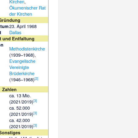
Kirchen
,
Ökumenischer Rat
der Kirchen
Gründung
23. April 1968
atum
Dallas
t
t und Entfaltung
on
Methodistenkirche
(1939–1968),
Evangelische
Vereinigte
Brüderkirche
[
2
]
(1946–1968)
Zahlen
ca. 13 Mio.
[
3
]
(2021/2019)
ca. 52.000
[
3
]
(2021/2019)
ca. 42.000
[
3
]
(2021/2019)
Sonstiges