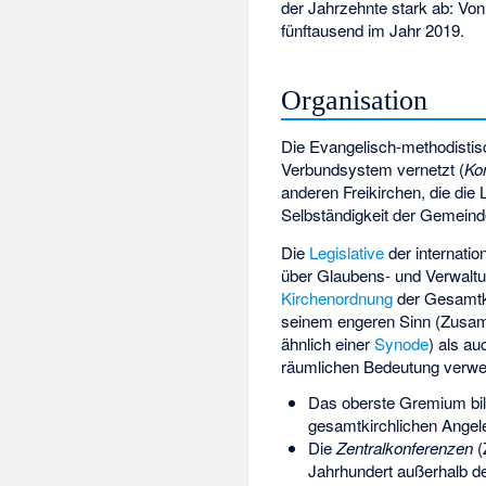
der Jahrzehnte stark ab: Vo
fünftausend im Jahr 2019.
Organisation
Die Evangelisch-methodistisc
Verbundsystem vernetzt (
Ko
anderen Freikirchen, die die 
Selbständigkeit der Gemein
Die
Legislative
der internati
über Glaubens- und Verwaltu
Kirchenordnung
der Gesamtki
seinem engeren Sinn (Zusa
ähnlich einer
Synode
) als au
räumlichen Bedeutung verwe
Das oberste Gremium bil
gesamtkirchlichen Angel
Die
Zentralkonferenzen
(
Jahrhundert außerhalb d