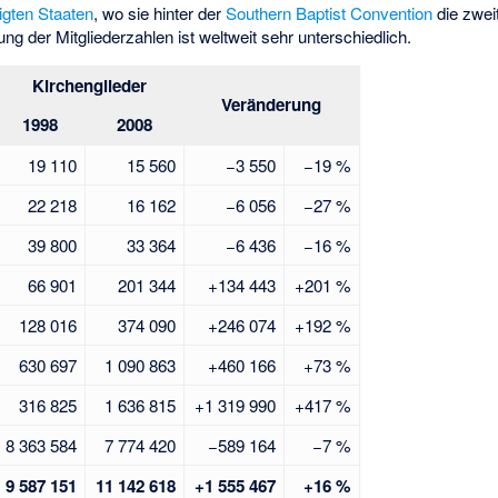
igten Staaten
, wo sie hinter der
Southern Baptist Convention
die zwei
ung der Mitgliederzahlen ist weltweit sehr unterschiedlich.
Kirchenglieder
Veränderung
1998
2008
19 110
15 560
−3 550
−19 %
22 218
16 162
−6 056
−27 %
39 800
33 364
−6 436
−16 %
66 901
201 344
+134 443
+201 %
128 016
374 090
+246 074
+192 %
630 697
1 090 863
+460 166
+73 %
316 825
1 636 815
+1 319 990
+417 %
8 363 584
7 774 420
−589 164
−7 %
9 587 151
11 142 618
+1 555 467
+16 %