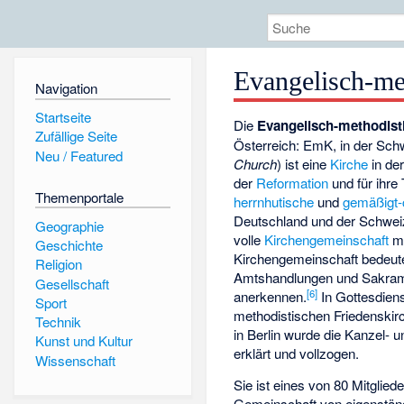
Evangelisch-me
Navigation
Startseite
Die
Evangelisch-methodist
Zufällige Seite
Österreich: EmK, in der Sc
Neu / Featured
Church
) ist eine
Kirche
in de
der
Reformation
und für ihre
Themenportale
herrnhutische
und
gemäßigt-c
Deutschland und der Schweiz
Geographie
volle
Kirchengemeinschaft
mi
Geschichte
Kirchengemeinschaft bedeutet
Religion
Amtshandlungen und Sakrame
Gesellschaft
[
6
]
anerkennen.
In Gottesdiens
Sport
methodistischen Friedenskir
Technik
in Berlin wurde die Kanzel-
Kunst und Kultur
erklärt und vollzogen.
Wissenschaft
Sie ist eines von 80 Mitglied
Gemeinschaft von eigenständ