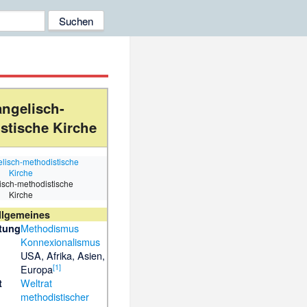
ngelisch-
stische Kirche
isch-methodistische
Kirche
llgemeines
Methodismus
tung
Konnexionalismus
USA, Afrika, Asien,
[
1
]
Europa
Weltrat
t
methodistischer