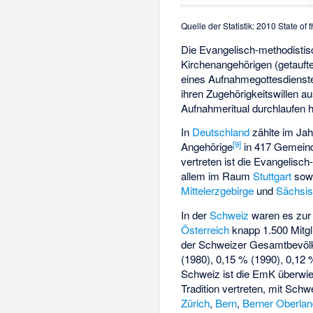
Quelle der Statistik: 2010 State o
Die Evangelisch-methodistis
Kirchenangehörigen (getauft
eines Aufnahmegottesdienste
ihren Zugehörigkeitswillen 
Aufnahmeritual durchlaufen h
In
Deutschland
zählte im Jah
[
9
]
Angehörige
in 417 Gemeind
vertreten ist die Evangelisc
allem im Raum
Stuttgart
sowi
Mittelerzgebirge
und
Sächsi
In der
Schweiz
waren es zur 
Österreich
knapp 1.500 Mitgl
der Schweizer Gesamtbevölk
(1980), 0,15 % (1990), 0,12 
Schweiz ist die EmK überwie
Tradition vertreten, mit Sc
Zürich
,
Bern
,
Berner Oberla