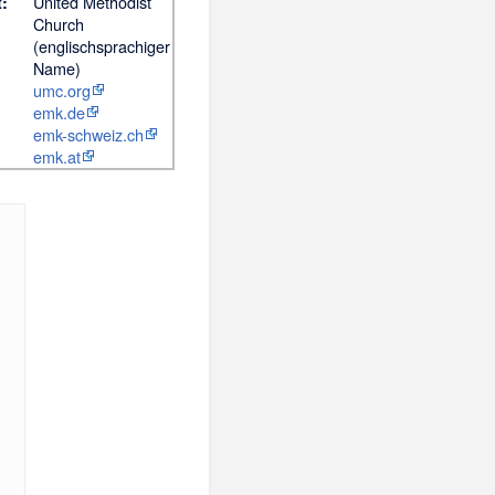
United Methodist
:
Church
(englischsprachiger
Name)
umc.org
emk.de
emk-schweiz.ch
emk.at