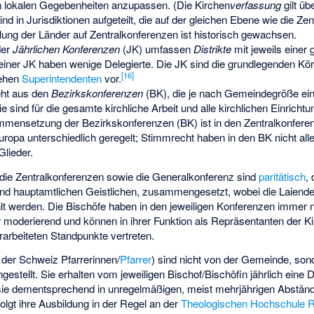
lokalen Gegebenheiten anzupassen. (Die Kirchen
verfassung
gilt üb
ind in Jurisdiktionen aufgeteilt, die auf der gleichen Ebene wie die Ze
lung der Länder auf Zentralkonferenzen ist historisch gewachsen.
der
Jährlichen Konferenzen
(JK) umfassen
Distrikte
mit jeweils einer
einer JK haben wenige Delegierte. Die JK sind die grundlegenden Kör
[
16
]
tehen
Superintendenten
vor.
eht aus den
Bezirkskonferenzen
(BK), die je nach Gemeindegröße ei
ind für die gesamte kirchliche Arbeit und alle kirchlichen Einrichtu
ammensetzung der Bezirkskonferenzen (BK) ist in den Zentralkonfer
uropa unterschiedlich geregelt; Stimmrecht haben in den BK nicht alle
Glieder.
 die Zentralkonferenzen sowie die Generalkonferenz sind
paritätisch
,
und hauptamtlichen Geistlichen, zusammengesetzt, wobei die Laiendel
t werden. Die Bischöfe haben in den jeweiligen Konferenzen immer n
r moderierend und können in ihrer Funktion als Repräsentanten der Ki
arbeiteten Standpunkte vertreten.
 der Schweiz Pfarrerinnen/
Pfarrer
) sind nicht von der Gemeinde, son
estellt. Sie erhalten vom jeweiligen Bischof/Bischöfin jährlich eine
sie dementsprechend in unregelmäßigen, meist mehrjährigen Abstän
lgt ihre Ausbildung in der Regel an der
Theologischen Hochschule R