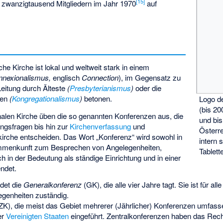
[
15
]
n zwanzigtausend Mitgliedern im Jahr 1970
auf
he Kirche ist lokal und weltweit stark in einem
nnexionalismus,
englisch
Connection
), im Gegensatz zu
Leitung durch Älteste
(
Presbyterianismus
)
oder die
den
(
Kongregationalismus
)
betonen.
Logo d
(bis 20
onalen Kirche üben die so genannten Konferenzen aus, die
und bis
ngsfragen bis hin zur
Kirchenverfassung
und
Österr
rche entscheiden. Das Wort „Konferenz“ wird sowohl in
intern 
mmenkunft zum Besprechen von Angelegenheiten,
Tablett
ch in der Bedeutung als ständige Einrichtung und in einer
ndet.
det die
Generalkonferenz
(GK), die alle vier Jahre tagt. Sie ist für a
egenheiten zuständig.
ZK), die meist das Gebiet mehrerer (Jährlicher) Konferenzen umfass
er
Vereinigten Staaten
eingeführt. Zentralkonferenzen haben das Recht