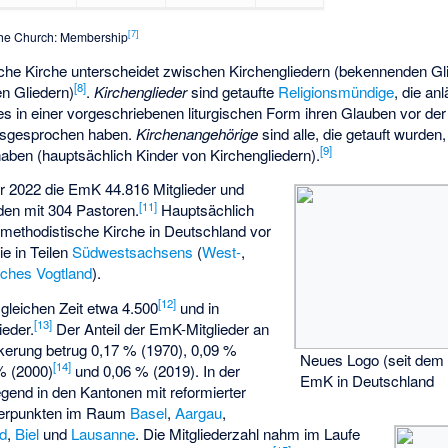
[
7
]
f the Church: Membership
che Kirche unterscheidet zwischen
Kirchengliedern
(bekennenden Gli
[
8
]
en Gliedern)
.
Kirchenglieder
sind getaufte
Religionsmündige
, die an
s in einer vorgeschriebenen liturgischen Form ihren Glauben vor d
ausgesprochen haben.
Kirchenangehörige
sind alle, die getauft wurden
[
9
]
aben (hauptsächlich Kinder von Kirchengliedern).
r 2022 die EmK 44.816 Mitglieder und
[
11
]
en mit 304 Pastoren.
Hauptsächlich
h-methodistische Kirche in Deutschland vor
e in Teilen
Südwestsachsens
(
West-
,
sches
Vogtland
).
[
12
]
gleichen Zeit etwa 4.500
und in
[
13
]
ieder.
Der Anteil der EmK-Mitglieder an
erung betrug 0,17 % (1970), 0,09 %
Neues Logo (seit dem 
[
14
]
% (2000)
und 0,06 % (2019). In der
EmK in Deutschland
gend in den Kantonen mit reformierter
hwerpunkten im Raum
Basel
,
Aargau
,
nd
,
Biel
und
Lausanne
. Die Mitgliederzahl nahm im Laufe