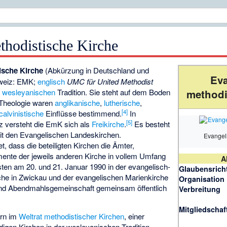
thodistische Kirche
ische Kirche
(Abkürzung in Deutschland und
Eva
hweiz: EMK;
englisch
UMC für
United Methodist
r
wesleyanischen
Tradition. Sie steht auf dem Boden
methodi
 Theologie waren
anglikanische
,
lutherische
,
[
4
]
alvinistische
Einflüsse bestimmend.
In
[
5
]
 versteht die EmK sich als
Freikirche
.
Es besteht
t den Evangelischen Landeskirchen.
Evangel
, dass die beteiligten Kirchen die Ämter,
nte der jeweils anderen Kirche in vollem Umfang
A
ten am 20. und 21. Januar 1990 in der evangelisch-
Glaubensrich
che in Zwickau und der evangelischen Marienkirche
Organisation
 und Abendmahlsgemeinschaft gemeinsam öffentlich
Verbreitung
Mitgliedschaf
ern im
Weltrat methodistischer Kirchen
, einer
igen Kirchen in der wesleyanischen Tradition.