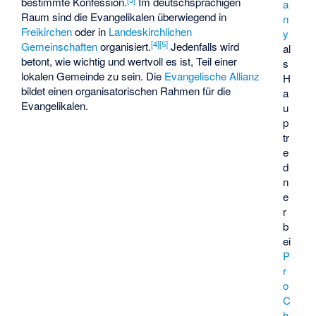
bestimmte Konfession.
Im deutschsprachigen
a
Raum sind die Evangelikalen überwiegend in
n
Freikirchen
oder in
Landeskirchlichen
y
[
4
]
[
5
]
Gemeinschaften
organisiert.
Jedenfalls wird
al
betont, wie wichtig und wertvoll es ist, Teil einer
s
lokalen Gemeinde zu sein. Die
Evangelische Allianz
H
bildet einen organisatorischen Rahmen für die
a
Evangelikalen.
u
p
tr
e
d
n
e
r
b
ei
P
r
o
C
h