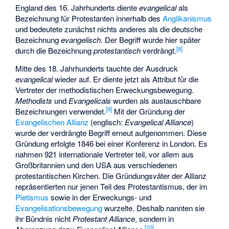
England des 16. Jahrhunderts diente
evangelical
als
Bezeichnung für Protestanten innerhalb des
Anglikanismus
und bedeutete zunächst nichts anderes als die deutsche
Bezeichnung
evangelisch
. Der Begriff wurde hier später
[
8
]
durch die Bezeichnung
protestantisch
verdrängt.
Mitte des 18. Jahrhunderts tauchte der Ausdruck
evangelical
wieder auf. Er diente jetzt als Attribut für die
Vertreter der methodistischen Erweckungsbewegung.
Methodists
und
Evangelicals
wurden als austauschbare
[
9
]
Bezeichnungen verwendet.
Mit der Gründung der
Evangelischen Allianz
(englisch:
Evangelical Alliance
)
wurde der verdrängte Begriff erneut aufgenommen. Diese
Gründung erfolgte 1846 bei einer Konferenz in London. Es
nahmen 921 internationale Vertreter teil, vor allem aus
Großbritannien und den USA aus verschiedenen
protestantischen Kirchen. Die Gründungsväter der Allianz
repräsentierten nur jenen Teil des Protestantismus, der im
Pietismus
sowie in der Erweckungs- und
Evangelisationsbewegung
wurzelte. Deshalb nannten sie
ihr Bündnis nicht
Protestant Alliance
, sondern in
[
10
]