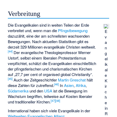
Verbreitung
Die Evangelikalen sind in weiten Teilen der Erde
verbreitet und, wenn man die
Pfingstbewegung
E
dazuzählt, eine der am schnellsten wachsenden
v
Bewegungen. Nach aktuellen Statistiken gibt es
a
derzeit 329 Millionen evangelikale Christen weltweit.
n
[
44
]
Der evangelische Theologieprofessor Werner
g
Ustorf, selbst einem liberalen Protestantismus
el
verpflichtet, schätzt die Evangelikalen einschließlich
ik
der pfingstlerischen und charismatischen Kirchen
al
auf „27,7 per cent of organised global Christianity“.
e
[
45
]
Auch der Zeitgeschichtler
Martin Greschat
hält
K
[
46
]
diese Zahlen für zutreffend.
In
Asien
,
Afrika
,
ir
Südamerika
und den
USA
ist die Bewegung im
c
Wachstum begriffen, teilweise auf Kosten liberaler
h
[
47
]
[
48
]
und traditioneller Kirchen.
e
in
International haben sich viele Evangelikale in der
R
Weltweiten Evangelischen Allianz