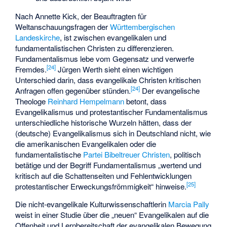
Nach Annette Kick, der Beauftragten für
Weltanschauungsfragen der
Württembergischen
Landeskirche
, ist zwischen evangelikalen und
fundamentalistischen Christen zu differenzieren.
Fundamentalismus lebe vom Gegensatz und verwerfe
[
24
]
Fremdes.
Jürgen Werth sieht einen wichtigen
Unterschied darin, dass evangelikale Christen kritischen
[
24
]
Anfragen offen gegenüber stünden.
Der evangelische
Theologe
Reinhard Hempelmann
betont, dass
Evangelikalismus und protestantischer Fundamentalismus
unterschiedliche historische Wurzeln hätten, dass der
(deutsche) Evangelikalismus sich in Deutschland nicht, wie
die amerikanischen Evangelikalen oder die
fundamentalistische
Partei Bibeltreuer Christen
, politisch
betätige und der Begriff Fundamentalismus „wertend und
kritisch auf die Schattenseiten und Fehlentwicklungen
[
25
]
protestantischer Erweckungsfrömmigkeit“ hinweise.
Die nicht-evangelikale Kulturwissenschaftlerin
Marcia Pally
weist in einer Studie über die „neuen“ Evangelikalen auf die
Offenheit und Lernbereitschaft der evangelikalen Bewegung