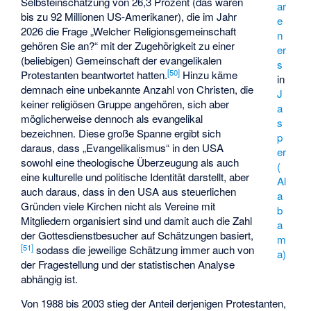
Selbsteinschätzung von 26,3 Prozent (das wären
ar
bis zu 92 Millionen US-Amerikaner), die im Jahr
e
2026 die Frage „Welcher Religionsgemeinschaft
n
gehören Sie an?“ mit der Zugehörigkeit zu einer
er
(beliebigen) Gemeinschaft der evangelikalen
s
[
50
]
Protestanten beantwortet hatten.
Hinzu käme
in
demnach eine unbekannte Anzahl von Christen, die
J
keiner religiösen Gruppe angehören, sich aber
a
möglicherweise dennoch als evangelikal
s
bezeichnen. Diese große Spanne ergibt sich
p
daraus, dass „Evangelikalismus“ in den USA
er
sowohl eine theologische Überzeugung als auch
(
eine kulturelle und politische Identität darstellt, aber
Al
auch daraus, dass in den USA aus steuerlichen
a
Gründen viele Kirchen nicht als Vereine mit
b
Mitgliedern organisiert sind und damit auch die Zahl
a
der Gottesdienstbesucher auf Schätzungen basiert,
m
[
51
]
sodass die jeweilige Schätzung immer auch von
a)
der Fragestellung und der statistischen Analyse
abhängig ist.
Von 1988 bis 2003 stieg der Anteil derjenigen Protestanten,