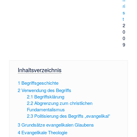
ri
s
t
2
0
0
9
Inhaltsverzeichnis
1
Begriffsgeschichte
2
Verwendung des Begriffs
2.1
Begriffsklärung
2.2
Abgrenzung zum christlichen
Fundamentalismus
2.3
Politisierung des Begriffs „evangelikal“
3
Grundsätze evangelikalen Glaubens
4
Evangelikale Theologie