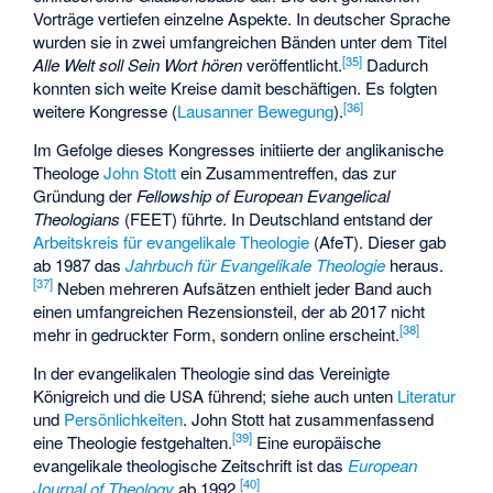
Vorträge vertiefen einzelne Aspekte. In deutscher Sprache
wurden sie in zwei umfangreichen Bänden unter dem Titel
[
35
]
Alle Welt soll Sein Wort hören
veröffentlicht.
Dadurch
konnten sich weite Kreise damit beschäftigen. Es folgten
[
36
]
weitere Kongresse (
Lausanner Bewegung
).
Im Gefolge dieses Kongresses initiierte der anglikanische
Theologe
John Stott
ein Zusammentreffen, das zur
Gründung der
Fellowship of European Evangelical
Theologians
(FEET) führte. In Deutschland entstand der
Arbeitskreis für evangelikale Theologie
(AfeT). Dieser gab
ab 1987 das
Jahrbuch für Evangelikale Theologie
heraus.
[
37
]
Neben mehreren Aufsätzen enthielt jeder Band auch
einen umfangreichen Rezensionsteil, der ab 2017 nicht
[
38
]
mehr in gedruckter Form, sondern online erscheint.
In der evangelikalen Theologie sind das Vereinigte
Königreich und die USA führend; siehe auch unten
Literatur
und
Persönlichkeiten
. John Stott hat zusammenfassend
[
39
]
eine Theologie festgehalten.
Eine europäische
evangelikale theologische Zeitschrift ist das
European
[
40
]
Journal of Theology
ab 1992.