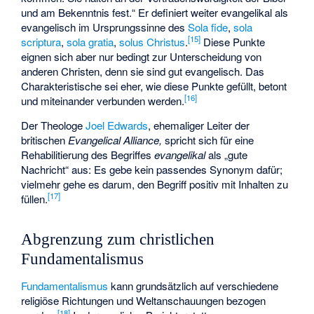
und am Bekenntnis fest.“ Er definiert weiter evangelikal als
evangelisch im Ursprungssinne des
Sola fide
,
sola
[
15
]
scriptura
,
sola gratia
,
solus Christus
.
Diese Punkte
eignen sich aber nur bedingt zur Unterscheidung von
anderen Christen, denn sie sind gut evangelisch. Das
Charakteristische sei eher, wie diese Punkte gefüllt, betont
[
16
]
und miteinander verbunden werden.
Der Theologe
Joel Edwards
, ehemaliger Leiter der
britischen
Evangelical Alliance,
spricht sich für eine
Rehabilitierung des Begriffes
evangelikal
als „gute
Nachricht“ aus: Es gebe kein passendes Synonym dafür;
vielmehr gehe es darum, den Begriff positiv mit Inhalten zu
[
17
]
füllen.
Abgrenzung zum christlichen
Fundamentalismus
Fundamentalismus
kann grundsätzlich auf verschiedene
religiöse Richtungen und Weltanschauungen bezogen
[
18
]