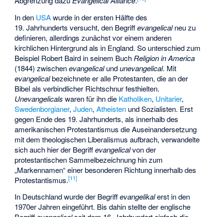
Abgrenzung dazu
Evangelical Alliance
.
In den
USA
wurde in der ersten Hälfte des
19. Jahrhunderts versucht, den Begriff
evangelical
neu zu
definieren, allerdings zunächst vor einem anderen
kirchlichen Hintergrund als in England. So unterschied zum
Beispiel Robert Baird in seinem Buch
Religion in America
(1844) zwischen
evangelical
und
unevangelical
. Mit
evangelical
bezeichnete er alle Protestanten, die an der
Bibel als verbindlicher Richtschnur festhielten.
Unevangelicals
waren für ihn die
Katholiken
,
Unitarier
,
Swedenborgianer
,
Juden
,
Atheisten
und Sozialisten. Erst
gegen Ende des 19. Jahrhunderts, als innerhalb des
amerikanischen Protestantismus die Auseinandersetzung
mit dem theologischen Liberalismus aufbrach, verwandelte
sich auch hier der Begriff
evangelical
von der
protestantischen Sammelbezeichnung hin zum
„Markennamen“ einer besonderen Richtung innerhalb des
[
11
]
Protestantismus.
In Deutschland wurde der Begriff
evangelikal
erst in den
1970er Jahren eingeführt. Bis dahin stellte der englische
Begriff
evangelical
seit dem 16. Jahrhundert einfach die