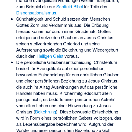
manche evangelikale Richtungen weithin maßgeblich,
zum Beispiel die der
Scofield-Bibel
für Teile des
Dispensationalismus
.
Sündhaftigkeit und Schuld setzen den Menschen
Gottes Zorn und Verdammnis aus. Die Erlösung
hieraus könne nur durch einen Gnadenakt Gottes
erfolgen und setze den Glauben an Jesus Christus,
seinen stellvertretenden Opfertod und seine
Auferstehung sowie die Bekehrung und Wiedergeburt
durch den
Heiligen Geist
voraus.
Die persönliche Glaubensentscheidung: Christentum
basiert für Evangelikale auf einer persönlichen,
bewussten Entscheidung für den christlichen Glauben
und einer persönlichen Beziehung zu Jesus Christus,
die auch im Alltag Auswirkungen auf das persönliche
Handeln haben muss. Kirchenmitgliedschaft allein
genüge nicht, es bedürfe einer persönlichen Abkehr
vom alten Leben und einer Hinwendung zu Jesus
Christus (
Bekehrung
). Diese bewusste Entscheidung
wird in Form eines persönlichen Gebets vollzogen, das
als Lebensübergabe bezeichnet wird. Aufgrund der
Vorstellung einer persönlichen Beziehung zu Gott