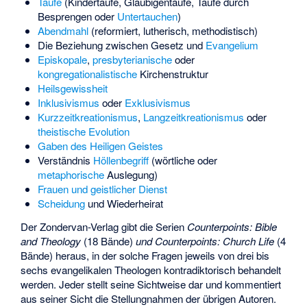
Taufe
(Kindertaufe, Gläubigentaufe, Taufe durch
Besprengen oder
Untertauchen
)
Abendmahl
(reformiert, lutherisch, methodistisch)
Die Beziehung zwischen
Gesetz
und
Evangelium
Episkopale
,
presbyterianische
oder
kongregationalistische
Kirchenstruktur
Heilsgewissheit
Inklusivismus
oder
Exklusivismus
Kurzzeitkreationismus
,
Langzeitkreationismus
oder
theistische Evolution
Gaben des Heiligen Geistes
Verständnis
Höllenbegriff
(wörtliche oder
metaphorische
Auslegung)
Frauen und geistlicher Dienst
Scheidung
und Wiederheirat
Der Zondervan-Verlag gibt die Serien
Counterpoints: Bible
and Theology
(18 Bände)
und Counterpoints: Church Life
(4
Bände) heraus, in der solche Fragen jeweils von drei bis
sechs evangelikalen Theologen kontradiktorisch behandelt
werden. Jeder stellt seine Sichtweise dar und kommentiert
aus seiner Sicht die Stellungnahmen der übrigen Autoren.