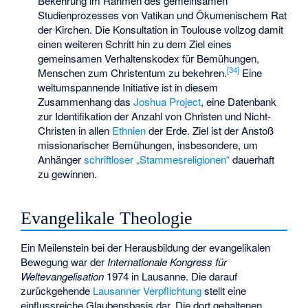
Bekehrung im Rahmen des gemeinsamen
Studienprozesses von Vatikan und Ökumenischem Rat
der Kirchen. Die Konsultation in Toulouse vollzog damit
einen weiteren Schritt hin zu dem Ziel eines
gemeinsamen Verhaltenskodex für Bemühungen,
[
34
]
Menschen zum Christentum zu bekehren.
Eine
weltumspannende Initiative ist in diesem
Zusammenhang das
Joshua Project
, eine Datenbank
zur Identifikation der Anzahl von Christen und Nicht-
Christen in allen
Ethnien
der Erde. Ziel ist der Anstoß
missionarischer Bemühungen, insbesondere, um
Anhänger
schriftloser „Stammesreligionen“
dauerhaft
zu gewinnen.
Evangelikale Theologie
Ein Meilenstein bei der Herausbildung der evangelikalen
Bewegung war der
Internationale Kongress für
Weltevangelisation
1974 in Lausanne. Die darauf
zurückgehende
Lausanner Verpflichtung
stellt eine
einflussreiche Glaubensbasis dar. Die dort gehaltenen