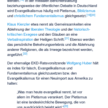
werden.
In der medialen Berichterstattung
beziehungsweise der öffentlichen Debatte in Deutschland
wird Evangelikalismus häufig mit Pietismus,
Biblizismus
[
19
]
[
20
]
und
christlichem Fundamentalismus
gleichgesetzt.
Klaus Kienzler
etwa nennt als Gemeinsamkeiten eine
Ablehnung der
liberalen Theologie
und der
historisch-
kritischen Exegese
und den Glauben an eine
[
21
]
Verbalinspiration
der Heiligen Schrift.
Ebenso werden
das persönliche Bekehrungserlebnis und die Ablehnung
anderer Religionen, die als Irrwege bezeichnet werden,
[
22
]
angeführt.
Der ehemalige EKD-Ratsvorsitzende
Wolfgang Huber
hält
es indes für falsch, Evangelikalismus und
Fundamentalismus gleichzusetzen bzw. den
Evangelikalismus für einen Neuimport aus Amerika zu
halten:
„Was man heute evangelikal nennt, ist vor
allem im Pietismus verankert. Der Pietismus
ist eine landeskirchliche Bewegung, die von
[
23
]
uns ausdrücklich bejaht wird.“