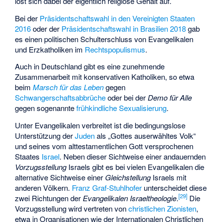
löst sich dabei der eigentlich religiöse Gehalt auf.
Bei der
Präsidentschaftswahl in den Vereinigten Staaten
2016
oder der
Präsidentschaftswahl in Brasilien 2018
gab
es einen politischen Schulterschluss von Evangelikalen
und Erzkatholiken im
Rechtspopulismus
.
Auch in Deutschland gibt es eine zunehmende
Zusammenarbeit mit konservativen Katholiken, so etwa
beim
Marsch für das Leben
gegen
Schwangerschaftsabbrüche
oder bei der
Demo für Alle
gegen sogenannte
frühkindliche Sexualisierung
.
Unter Evangelikalen verbreitet ist die bedingungslose
Unterstützung der
Juden
als „Gottes auserwähltes Volk“
und seines vom alttestamentlichen Gott versprochenen
Staates
Israel
. Neben dieser Sichtweise einer andauernden
Vorzugsstellung
Israels gibt es bei vielen Evangelikalen die
alternative Sichtweise einer
Gleichstellung
Israels mit
anderen Völkern.
Franz Graf-Stuhlhofer
unterscheidet diese
[
29
]
zwei Richtungen der
Evangelikalen Israeltheologie
.
Die
Vorzugsstellung wird vertreten von
christlichen Zionisten
,
etwa in Organisationen wie der
Internationalen Christlichen