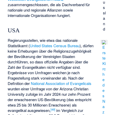
u
zusammengeschlossen, die als Dachverband für
s
nationale und regionale Allianzen sowie
sl
internationale Organisationen fungiert.
a
n
d
USA
Regierungsstellen, wie etwa das nationale
Statistikamt (
United States Census Bureau
), dürfen
E
keine Erhebungen über die Religionszugehörigkeit
rs
der Bevölkerung der Vereinigten Staaten
te
durchführen, so dass offizielle Angaben über die
Ki
Zahl der Evangelikalen nicht verfügbar sind.
rc
Ergebnisse von Umfragen weichen je nach
h
Fragestellung stark voneinander ab. Nach der
e
Definition der
National Association of Evangelicals
d
wurden einer Umfrage von der
Arizona Christian
e
University
zufolge im Jahr 2024 nur zehn Prozent
s
der erwachsenen US-Bevölkerung (das entspricht
N
etwa 25 bis 30 Millionen Erwachsene) als
a
[
49
]
evangelikal ausgewiesen,
im Vergleich zur
z