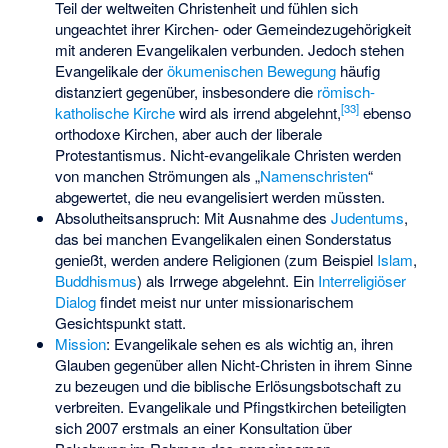
Teil der weltweiten Christenheit und fühlen sich
ungeachtet ihrer Kirchen- oder Gemeindezugehörigkeit
mit anderen Evangelikalen verbunden. Jedoch stehen
Evangelikale der
ökumenischen Bewegung
häufig
distanziert gegenüber, insbesondere die
römisch-
[
33
]
katholische Kirche
wird als irrend abgelehnt,
ebenso
orthodoxe Kirchen, aber auch der liberale
Protestantismus. Nicht-evangelikale Christen werden
von manchen Strömungen als „
Namenschristen
“
abgewertet, die neu evangelisiert werden müssten.
Absolutheitsanspruch: Mit Ausnahme des
Judentums
,
das bei manchen Evangelikalen einen Sonderstatus
genießt, werden andere Religionen (zum Beispiel
Islam
,
Buddhismus
) als Irrwege abgelehnt. Ein
Interreligiöser
Dialog
findet meist nur unter missionarischem
Gesichtspunkt statt.
Mission
: Evangelikale sehen es als wichtig an, ihren
Glauben gegenüber allen Nicht-Christen in ihrem Sinne
zu bezeugen und die biblische Erlösungsbotschaft zu
verbreiten. Evangelikale und Pfingstkirchen beteiligten
sich 2007 erstmals an einer Konsultation über