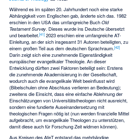
Während es im späten 20. Jahrhundert noch eine starke
Abhängigkeit vom Englischen gab, änderte sich das. 1982
erschien in den USA das umfangreiche Buch
Old
Testament Survey
. Dieses wurde ins Deutsche übersetzt
[
41
]
und bearbeitet.
2023 erschien eine umfangreiche AT-
Einleitung, an der sich insgesamt 31 Autoren beteiligten, zu
[
42
]
einem großen Teil aus dem deutschen Sprachraum.
Darin zeigt sich eine zunehmende Eigenständigkeit
europäischer evangelikaler Theologie. An dieser
Entwicklung dürften zwei Faktoren beteiligt sein: Erstens
die zunehmende Akademisierung in der Gesellschaft,
wodurch auch die evangelikale Welt beeinflusst wird
(Bibelschulen ohne Abschluss verlieren an Bedeutung);
zweitens die Einsicht, dass eine einfache Ablehnung der
Einschätzungen von Universitätstheologen nicht ausreicht,
sondern eine fundierte Auseinandersetzung mit
theologischen Fragen nötig ist (nun werden finanzielle Mittel
aufgebracht, um evangelikale Theologen zu unterstützen,
damit diese auch für Forschung Zeit widmen können).
Aus Kreisen des AfeT entstand das mehrbändige