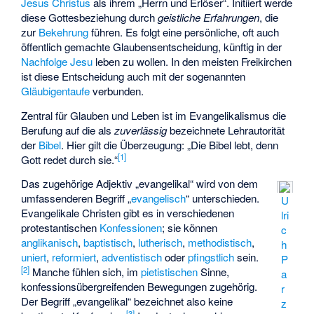
Jesus Christus
als ihrem „Herrn und Erlöser“. Initiiert werde
diese Gottesbeziehung durch
geistliche Erfahrungen
, die
zur
Bekehrung
führen. Es folgt eine persönliche, oft auch
öffentlich gemachte Glaubensentscheidung, künftig in der
Nachfolge Jesu
leben zu wollen. In den meisten Freikirchen
ist diese Entscheidung auch mit der sogenannten
Gläubigentaufe
verbunden.
Zentral für Glauben und Leben ist im Evangelikalismus die
Berufung auf die als
zuverlässig
bezeichnete Lehrautorität
der
Bibel
. Hier gilt die Überzeugung: „Die Bibel lebt, denn
[
1
]
Gott redet durch sie.“
Das zugehörige Adjektiv „evangelikal“ wird von dem
umfassenderen Begriff „
evangelisch
“ unterschieden.
U
Evangelikale Christen gibt es in verschiedenen
lri
protestantischen
Konfessionen
; sie können
c
anglikanisch
,
baptistisch
,
lutherisch
,
methodistisch
,
h
uniert
,
reformiert
,
adventistisch
oder
pfingstlich
sein.
P
[
2
]
Manche fühlen sich, im
pietistischen
Sinne,
a
konfessionsübergreifenden Bewegungen zugehörig.
r
Der Begriff „evangelikal“ bezeichnet also keine
z
[
3
]