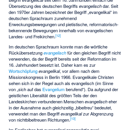
Übersetzung des deutschen Begriffs
evangelisch
dar. Seit
den 1970er Jahren bezeichnet der Begriff „evangelikal“ im
deutschen Sprachraum zunehmend
Erweckungsbewegungen und pietistische, reformatorisch-
bekennende Bewegungen innerhalb von evangelischen
[
12
]
Landes- und Freikirchen.
Im deutschen Sprachraum konnte man die wörtliche
Rückübersetzung
evangelisch
für den gleichen Begriff nicht
verwenden, da der Begriff bereits seit der Reformation im
16. Jahrhundert besetzt ist. Daher kam es zur
Wortschöpfung
evangelikal
, vor allem nach dem
Missionskongress in Berlin 1966. Evangelikale Christen
sehen sich in der Regel auch als evangelisch (im Sinne
von „sich auf das
Evangelium
berufend“). Da aufgrund der
geistlichen Liberalität des größten Teils der den
Landeskirchen verbundenen Menschen
evangelisch
eher
in der Ausnahme auch gleichzeitig „bibeltreu“ bedeutet,
verwendet man den Begriff
evangelikal
zur Abgrenzung
[
13
]
von nichtbibeltreuen Richtungen.
Im Englischen hat
evangelical
gegenwärtig zwei