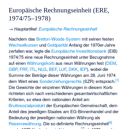
Europäische Rechnungseinheit (ERE,
1974/75–1978)
→
Hauptartikel
:
Europäische Rechnungseinheit
Nachdem das
Bretton-Woods-System
mit seinen festen
Wechselkursen
und
Goldparität
Anfang der 1970er-Jahre
zerfallen war, legte die
Europäische Investitionsbank
(EIB)
1974/75 eine neue Rechnungseinheit unter Bezugnahme
auf einen
Währungskorb
aus neun Währungen fest (
DEM
,
GBP
,
FRF
,
ITL
,
NLG
,
BEF
,
LUF
,
DKK
,
IEP
), wobei die
Summe der Beträge dieser Währungen am 28. Juni 1974
[
1
]
dem Wert eines
Sonderziehungsrechts
(SZR) entsprach.
Die Gewichte der einzelnen Währungen in diesem Korb
richteten sich nach verschiedenen gesamtwirtschaftlichen
Kriterien, so etwa dem nationalen Anteil am
Bruttosozialprodukt
der Europäischen Gemeinschaft, dem
Anteil des jeweiligen Staates am EG-Binnenhandel und der
Bedeutung der jeweiligen nationalen Währung als
[
6
]
Reservewährung
. Die so definierte Rechnungseinheit
[
7
]