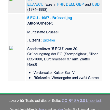
EUA
/
ECU
rates in
FRF
,
DEM
,
GBP
and
USD
(1974–1998)
5 ECU - 1987 - Brüssel.jpg
Autor/Urheber:
Münzstätte Brüssel
,
Lizenz:
Bild-frei
Sondermünze "5 ECU" zum 30.
Gründungstag der EG (Stempelglanz, Silber
833/1000, Durchmesser 37 mm, glatter
Rand)
Vorderseite: Kaiser Karl V.
Rückseite: Wertangabe und zwölf Sterne
Lizenz für Texte auf dieser Seite:
CC-BY-SA 3.0 Unported
.
Der original-Artikel ist
hier
abrufbar.
Hier
finden Sie Informationen zu