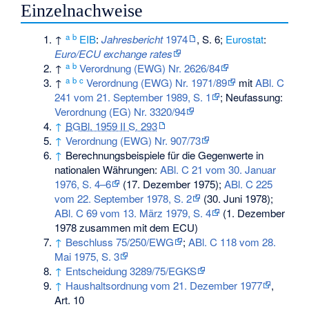
Einzelnachweise
a
b
↑
EIB
:
Jahresbericht
1974
, S. 6;
Eurostat
:
Euro/ECU exchange rates
a
b
↑
Verordnung (EWG) Nr. 2626/84
a
b
c
↑
Verordnung (EWG) Nr. 1971/89
mit
ABl. C
241 vom 21. September 1989, S. 1
; Neufassung:
Verordnung (EG) Nr. 3320/94
↑
BGBl. 1959 II S. 293
↑
Verordnung (EWG) Nr. 907/73
↑
Berechnungsbeispiele für die Gegenwerte in
nationalen Währungen:
ABl. C 21 vom 30. Januar
1976, S. 4–6
(17. Dezember 1975);
ABl. C 225
vom 22. September 1978, S. 2
(30. Juni 1978);
ABl. C 69 vom 13. März 1979, S. 4
(1. Dezember
1978 zusammen mit dem ECU)
↑
Beschluss 75/250/EWG
;
ABl. C 118 vom 28.
Mai 1975, S. 3
↑
Entscheidung 3289/75/EGKS
↑
Haushaltsordnung vom 21. Dezember 1977
,
Art. 10