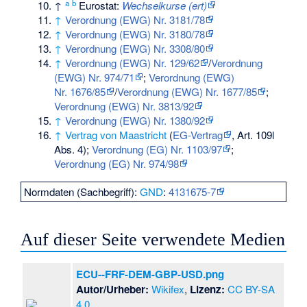
a
b
↑
Eurostat:
Wechselkurse (ert)
↑
Verordnung (EWG) Nr. 3181/78
↑
Verordnung (EWG) Nr. 3180/78
↑
Verordnung (EWG) Nr. 3308/80
↑
Verordnung (EWG) Nr. 129/62
/
Verordnung
(EWG) Nr. 974/71
;
Verordnung (EWG)
Nr. 1676/85
/
Verordnung (EWG) Nr. 1677/85
;
Verordnung (EWG) Nr. 3813/92
↑
Verordnung (EWG) Nr. 1380/92
↑
Vertrag von Maastricht
(
EG-Vertrag
, Art. 109l
Abs. 4);
Verordnung (EG) Nr. 1103/97
;
Verordnung (EG) Nr. 974/98
Normdaten (Sachbegriff):
GND
:
4131675-7
Auf dieser Seite verwendete Medien
ECU--FRF-DEM-GBP-USD.png
Autor/Urheber:
Wikifex
,
Lizenz:
CC BY-SA
4.0