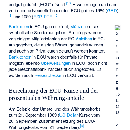
[
13
]
endgültig durch „ECU“ ersetzt.
Erweiterungen und damit
verbundene Neudefinitionen des ECU gab es 1984 (
GRD
)
[
2
]
[
3
]
und 1989 (
ESP
,
PTE
).
Banknoten
in ECU gab es nicht,
Münzen
nur als
symbolische Sonderausgaben. Allerdings wurden
S
von einigen Mitgliedstaaten der EG
Anleihen
in ECU
o
ausgegeben, die an den Börsen gehandelt wurden
n
und auch von Privatleuten gekauft werden konnten.
d
Bankkonten
in ECU waren ebenfalls für Private
er
möglich, ebenso
Überweisungen
in ECU; doch nicht
m
jede Geschäftsbank hat dies auch angeboten. Es
ü
wurden auch
Reiseschecks
in ECU verkauft.
n
z
e
Berechnung der ECU-Kurse und der
„5
prozentualen Währungsanteile
E
C
Am Beispiel der Umstellung des Währungskorbs
U
zum 21. September 1989 (
US-Dollar
-Kurse vom
“
20. September, Zusammensetzung des ECU-
z
[
3
]
Währungskorbs vom 21. September):