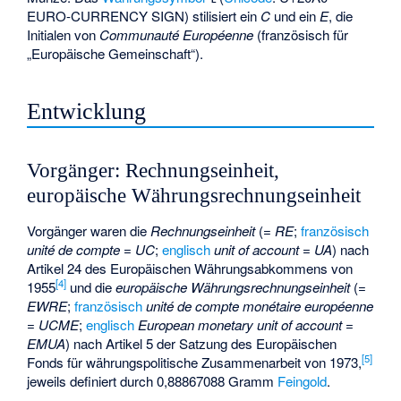
EURO-CURRENCY SIGN) stilisiert ein
C
und ein
E
, die
Initialen von
Communauté Européenne
(französisch für
„Europäische Gemeinschaft“).
Entwicklung
Vorgänger: Rechnungseinheit,
europäische Währungsrechnungseinheit
Vorgänger waren die
Rechnungseinheit
(
= RE
;
französisch
unité de compte = UC
;
englisch
unit of account = UA
) nach
Artikel 24 des
Europäischen Währungsabkommens
von
[
4
]
1955
und die
europäische Währungsrechnungseinheit
(
=
EWRE
;
französisch
unité de compte monétaire européenne
= UCME
;
englisch
European monetary unit of account =
EMUA
) nach Artikel 5 der Satzung des Europäischen
[
5
]
Fonds für währungspolitische Zusammenarbeit von 1973,
jeweils definiert durch 0,88867088 Gramm
Feingold
.