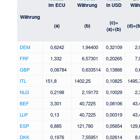
im ECU
Währung
in USD
Wäh
Währung
(c)=
(a)
(b)
(d)=(
(a)÷(b)
DEM
0,6242
1,94400
0,32109
2,
FRF
1,332
6,57301
0,20265
7,
GBP
0,08784
0,633514
0,13866
0,
ITL
151,8
1402,25
0,10825
1495,
NLG
0,2198
2,19170
0,10029
2,
BEF
3,301
40,7225
0,08106
43,
LUF
0,13
40,7225
0,00319
43,
ESP
6,885
121,780
0,05654
129,
DKK
0,1976
7,55951
0,02614
8,