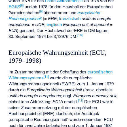
wurde 1975 für das
Lomé-Abkommen
,
ab 1976 von der
[
8
]
EGKS
und ab 1978 für den Haushalt der Europäischen
[
9
]
Gemeinschaften
übernommen und
europäische
Rechnungseinheit
(
= ERE
;
französisch
unité de compte
européenne = UCE
;
englisch
European unit of account =
EUA
) genannt. Der Höchstwert der ERE in DM lag am
[
10
]
30. September 1974 bei 3,13976 DM.
Europäische Währungseinheit (ECU,
1979–1998)
Im Zusammenhang mit der Schaffung des
europäischen
[
11
]
Währungssystems
wurde die europäische
Währungsrechnungseinheit (EWRE) zum 1. Januar 1979
durch die
Europäische Währungseinheit
(franz. ebenfalls
unité de compte européenne
; engl.
European currency unit
;
[
12
]
einheitliche Abkürzung:
ECU
) ersetzt.
Der ECU war in
seiner Zusammensetzung mit der europäischen
Rechnungseinheit (ERE) identisch; der Ausdruck
„europäische Rechnungseinheit“ wurde neben dem ECU
noch für zwei Jahre beibehalten und zum 1. Januar 1981