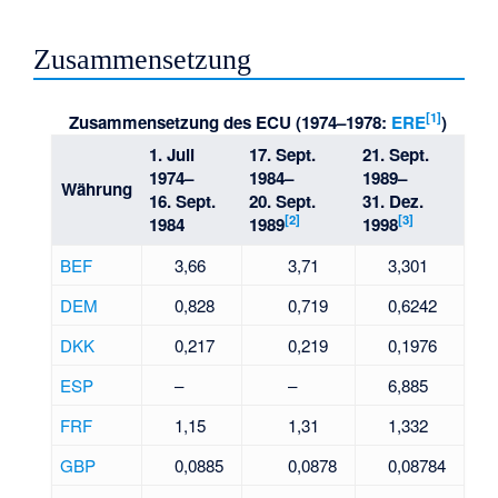
Zusammensetzung
[
1
]
Zusammensetzung des ECU (1974–1978:
ERE
)
A
1. Juli
17. Sept.
21. Sept.
b
1974–
1984–
1989–
Währung
16. Sept.
20. Sept.
31. Dez.
k
[
2
]
[
3
]
1984
1989
1998
ü
BEF
3,66
3,71
3,301
r
DEM
0,828
0,719
0,6242
z
DKK
0,217
0,219
0,1976
u
n
ESP
–
–
6,885
g
FRF
1,15
1,31
1,332
e
GBP
0,0885
0,0878
0,08784
n