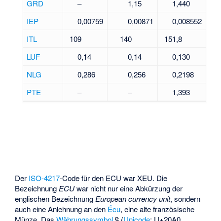
GRD
–
1,15
1,440
u
IEP
0,00759
0,00871
0,008552
n
ITL
109
140
151,8
d
LUF
0,14
0,14
0,130
S
NLG
0,286
0,256
0,2198
y
m
PTE
–
–
1,393
b
o
l
e
Der
ISO-4217
-Code für den ECU war XEU. Die
Bezeichnung
ECU
war nicht nur eine Abkürzung der
englischen Bezeichnung
European currency unit
, sondern
auch eine Anlehnung an den
Écu
, eine alte französische
Münze. Das
Währungssymbol
₠ (
Unicode
: U+20A0