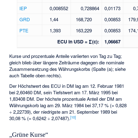
IEP
0,008552
0,728864
0,01173
0,
GRD
1,44
168,720
0,00853
179,
PTE
1,393
163,229
0,00853
174,
ECU in USD = ∑(c):
1,06667
Kurse und prozentuale Anteile variierten von Tag zu Tag;
gleich blieb über längere Zeiträume dagegen die nominale
Zusammensetzung des Währungskorbs (Spalte (a); siehe
auch Tabelle oben rechts).
Der Höchstwert des ECU in DM lag am 12. Februar 1981
bei 2,60460 DM, sein Tiefstwert am 17. März 1995 bei
1,83408 DM. Der höchste prozentuale Anteil der DM am
Währungskorb lag am 29. März 1984 bei 37,17 % (= 0,828
÷ 2,22739), der niedrigste am 21. September 1989 bei
[
10
]
30,08 % (= 0,6242 ÷ 2,07487).
„Grüne Kurse“