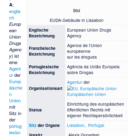
A
;
Bild
englis
ch
EUDA-Gebäude in Lissabon
Europ
European Union Drugs
Englische
ean
Agency
Bezeichnung
Union
Drugs
Agence de l’Union
Französische
Agenc
européenne
Bezeichnung
y
) ist
sur les drogues
eine
Agência da União Europeia
Portugiesische
Agent
sobre Drogas
Bezeichnung
ur
der
Europ
Agentur
der
äische
Organisationsart
n
Europäischen Union
Union
Einrichtung des europäischen
mit
öffentlichen Rechts mit
Status
Sitz in
eigener Rechtspersönlichkeit
der
Lissabon
,
Portugal
Sitz
der Organe
portug
iesisc
Alexis Goosdeel
Vorsitz