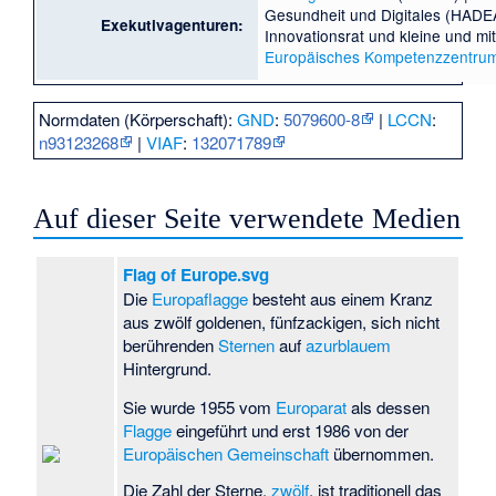
Gesundheit und Digitales
(HADEA
Exekutivagenturen:
Innovationsrat und kleine und m
Europäisches Kompetenzzentrum f
Normdaten (Körperschaft):
GND
:
5079600-8
|
LCCN
:
n93123268
|
VIAF
:
132071789
Auf dieser Seite verwendete Medien
Flag of Europe.svg
Die
Europaflagge
besteht aus einem Kranz
aus zwölf goldenen, fünfzackigen, sich nicht
berührenden
Sternen
auf
azurblauem
Hintergrund.
Sie wurde 1955 vom
Europarat
als dessen
Flagge
eingeführt und erst 1986 von der
Europäischen Gemeinschaft
übernommen.
Die Zahl der Sterne,
zwölf
, ist traditionell das