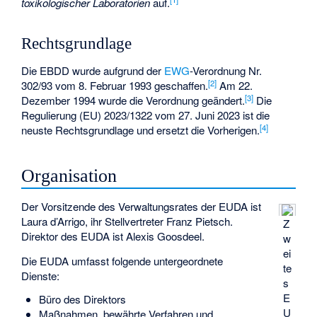
toxikologischer Laboratorien
auf.
Rechtsgrundlage
Die EBDD wurde aufgrund der
EWG
-Verordnung Nr.
[
2
]
302/93 vom 8. Februar 1993 geschaffen.
Am 22.
[
3
]
Dezember 1994 wurde die Verordnung geändert.
Die
Regulierung (EU) 2023/1322 vom 27. Juni 2023 ist die
[
4
]
neuste Rechtsgrundlage und ersetzt die Vorherigen.
Organisation
Der Vorsitzende des Verwaltungsrates der EUDA ist
Laura d’Arrigo, ihr Stellvertreter Franz Pietsch.
Z
Direktor des EUDA ist
Alexis Goosdeel
.
w
ei
Die EUDA umfasst folgende untergeordnete
te
Dienste:
s
E
Büro des Direktors
U
Maßnahmen, bewährte Verfahren und