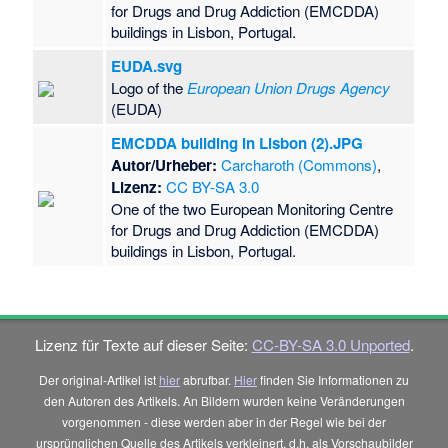
for Drugs and Drug Addiction (EMCDDA)
buildings in Lisbon, Portugal.
EUDA.svg
Logo of the
European Union Drugs Agency
(EUDA)
EMCDDA building in Lisbon (2).JPG
Autor/Urheber:
Carcharoth (Commons)
,
Lizenz:
CC BY-SA 3.0
One of the two European Monitoring Centre
for Drugs and Drug Addiction (EMCDDA)
buildings in Lisbon, Portugal.
Lizenz für Texte auf dieser Seite:
CC-BY-SA 3.0 Unported
.
Der original-Artikel ist
hier
abrufbar.
Hier
finden Sie Informationen zu
den Autoren des Artikels. An Bildern wurden keine Veränderungen
vorgenommen - diese werden aber in der Regel wie bei der
ursprünglichen Quelle des Artikels verkleinert, d.h. als Vorschaubilder