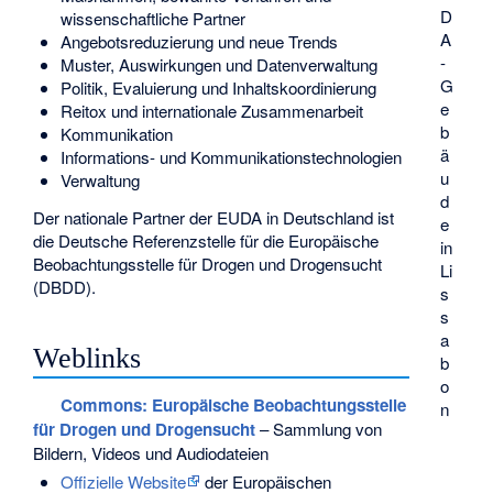
D
wissenschaftliche Partner
A
Angebotsreduzierung und neue Trends
-
Muster, Auswirkungen und Datenverwaltung
G
Politik, Evaluierung und Inhaltskoordinierung
e
Reitox und internationale Zusammenarbeit
b
Kommunikation
ä
Informations- und Kommunikationstechnologien
u
Verwaltung
d
Der nationale Partner der EUDA in Deutschland ist
e
die
Deutsche Referenzstelle für die Europäische
in
Beobachtungsstelle für Drogen und Drogensucht
Li
(DBDD).
s
s
a
Weblinks
b
o
Commons
: Europäische Beobachtungsstelle
n
für Drogen und Drogensucht
– Sammlung von
Bildern, Videos und Audiodateien
Offizielle Website
der Europäischen