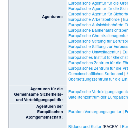
Europäische Agentur für die Gre
Europäische Agentur für die Sic
Europäische Agentur für Sicherh
Agenturen:
Europäische Arbeitsbehörde
|
Eu
Europäische Aufsichtsbehörde fü
Europäische Bankenaufsichtsbe
Europäische Chemikalienagentur
Europäische Stiftung für Berufsb
Europäische Stiftung zur Verbe
Europäische Umweltagentur
|
Eu
Europäisches Institut für Gleichs
Europäisches Zentrum für die Fö
Europäisches Zentrum für die Prä
Gemeinschaftliches Sortenamt
|
Übersetzungszentrum für die Ein
Agenturen für die
Europäische Verteidigungsagent
Gemeinsame Sicherheits-
Satellitenzentrum der Europäisc
und Verteidigungspolitik:
Agenturen der
Euratom-Versorgungsagentur
|
F
Europäischen
Atomgemeinschaft:
Bildung und Kultur
(EACEA) |
Eur