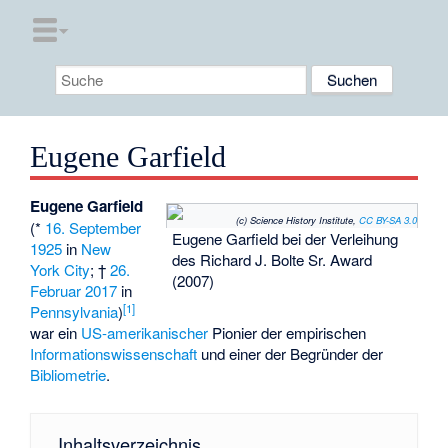
Eugene Garfield
Eugene Garfield
(c) Science History Institute,
CC BY-SA 3.0
(*
16. September
Eugene Garfield bei der Verleihung
1925
in
New
des Richard J. Bolte Sr. Award
York City
; †
26.
(2007)
Februar
2017
in
[
1
]
Pennsylvania
)
war ein
US-amerikanischer
Pionier der empirischen
Informationswissenschaft
und einer der Begründer der
Bibliometrie
.
Inhaltsverzeichnis