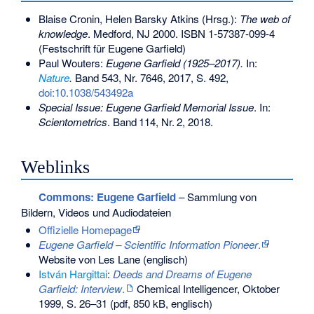
Blaise Cronin, Helen Barsky Atkins (Hrsg.):
The web of
knowledge
. Medford, NJ 2000.
ISBN 1-57387-099-4
(Festschrift für Eugene Garfield)
Paul Wouters:
Eugene Garfield (1925–2017).
In:
Nature
.
Band 543, Nr. 7646, 2017, S. 492,
doi:10.1038/543492a
Special Issue: Eugene Garfield Memorial Issue
. In:
Scientometrics
.
Band
114
,
Nr.
2
, 2018.
Weblinks
Commons
: Eugene Garfield
– Sammlung von
Bildern, Videos und Audiodateien
Offizielle Homepage
Eugene Garfield – Scientific Information Pioneer
.
Website von Les Lane (englisch)
István Hargittai
:
Deeds and Dreams of Eugene
Garfield: Interview
.
Chemical Intelligencer, Oktober
1999, S. 26–31 (pdf, 850 kB, englisch)