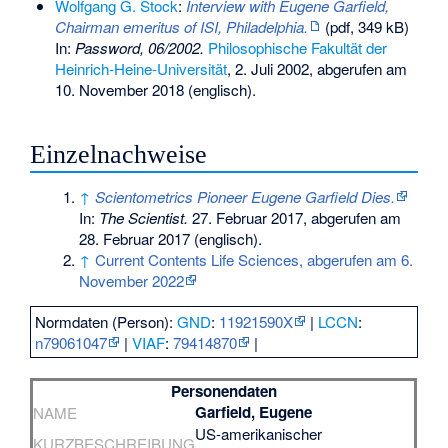
Wolfgang G. Stock
:
Interview with Eugene Garfield,
Chairman emeritus of ISI, Philadelphia.
(pdf, 349 kB)
In:
Password
, 06/2002.
Philosophische Fakultät der
Heinrich-Heine-Universität
, 2. Juli 2002,
abgerufen am
10. November 2018
(englisch).
Einzelnachweise
↑
Scientometrics Pioneer Eugene Garfield Dies.
In:
The Scientist.
27. Februar 2017,
abgerufen am
28. Februar 2017
(englisch).
↑
Current Contents Life Sciences, abgerufen am 6.
November 2022
Normdaten (Person):
GND
:
11921590X
|
LCCN
:
n79061047
|
VIAF
:
79414870
|
Personendaten
Garfield, Eugene
NAME
US-amerikanischer
KURZBESCHREIBUNG