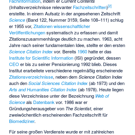
Fachinformation
, indem er
Current Contents
[
2
]
(Inhaltsverzeichnisse relevanter
Fachzeitschriften
)
erstellte. In einem Aufsatz in der angesehenen Zeitschrift
Science
(Band 122, Nummer 3159, Seite 108–111) schlug
er 1955 vor,
Zitationen
wissenschaftlicher
Veröffentlichungen
systematisch zu erfassen und damit
Zitationszusammenhänge deutlich zu machen. 1963, acht
Jahre nach seiner fundamentalen Idee, stellte er den ersten
Science Citation Index
vor. Bereits
1960
hatte er das
Institute for Scientific Information
(ISI) gegründet, dessen
CEO
er bis zu seiner Pensionierung 1992 blieb. Dieses
Institut erarbeitete verschiedene regelmäßig erscheinende
Zitationsverzeichnisse
, neben dem
Science Citation Index
auch den
Social Sciences Citation Index
(ab 1973) und den
Arts and Humanities Citation Index
(ab 1978). Heute liegen
diese Verzeichnisse unter der Bezeichnung
Web of
Science
als
Datenbank
vor. 1986 war er
Gründungsherausgeber von
The Scientist
, einer
zweiwöchentlich erscheinenden Fachzeitschrift für
Biomediziner
.
Für seine großen Verdienste wurde er mit zahlreichen