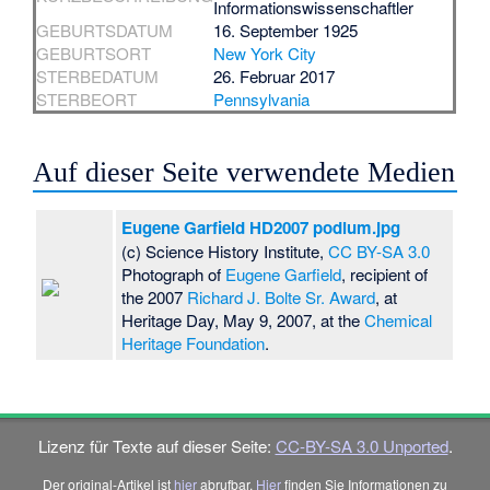
Informationswissenschaftler
GEBURTSDATUM
16. September 1925
GEBURTSORT
New York City
STERBEDATUM
26. Februar 2017
STERBEORT
Pennsylvania
Auf dieser Seite verwendete Medien
Eugene Garfield HD2007 podium.jpg
(c) Science History Institute,
CC BY-SA 3.0
Photograph of
Eugene Garfield
, recipient of
the 2007
Richard J. Bolte Sr. Award
, at
Heritage Day, May 9, 2007, at the
Chemical
Heritage Foundation
.
Lizenz für Texte auf dieser Seite:
CC-BY-SA 3.0 Unported
.
Der original-Artikel ist
hier
abrufbar.
Hier
finden Sie Informationen zu