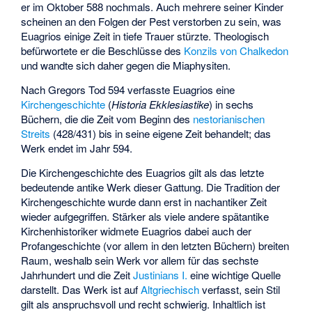
er im Oktober 588 nochmals. Auch mehrere seiner Kinder
scheinen an den Folgen der Pest verstorben zu sein, was
Euagrios einige Zeit in tiefe Trauer stürzte. Theologisch
befürwortete er die Beschlüsse des
Konzils von Chalkedon
und wandte sich daher gegen die
Miaphysiten
.
Nach Gregors Tod 594 verfasste Euagrios eine
Kirchengeschichte
(
Historia Ekklesiastike
) in sechs
Büchern, die die Zeit vom Beginn des
nestorianischen
Streits
(428/431) bis in seine eigene Zeit behandelt; das
Werk endet im Jahr 594.
Die Kirchengeschichte des Euagrios gilt als das letzte
bedeutende antike Werk dieser Gattung. Die Tradition der
Kirchengeschichte wurde dann erst in nachantiker Zeit
wieder aufgegriffen. Stärker als viele andere spätantike
Kirchenhistoriker widmete Euagrios dabei auch der
Profangeschichte (vor allem in den letzten Büchern) breiten
Raum, weshalb sein Werk vor allem für das sechste
Jahrhundert und die Zeit
Justinians I.
eine wichtige Quelle
darstellt. Das Werk ist auf
Altgriechisch
verfasst, sein Stil
gilt als anspruchsvoll und recht schwierig. Inhaltlich ist