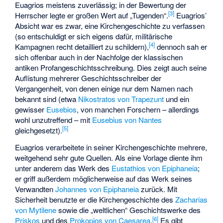
Euagrios meistens zuverlässig; in der Bewertung der
[
3
]
Herrscher legte er großen Wert auf „Tugenden“.
Euagrios’
Absicht war es zwar, eine Kirchengeschichte zu verfassen
(so entschuldigt er sich eigens dafür, militärische
[
4
]
Kampagnen recht detailliert zu schildern),
dennoch sah er
sich offenbar auch in der Nachfolge der klassischen
antiken Profangeschichtsschreibung. Dies zeigt auch seine
Auflistung mehrerer Geschichtsschreiber der
Vergangenheit, von denen einige nur dem Namen nach
bekannt sind (etwa
Nikostratos von Trapezunt
und ein
gewisser
Eusebios
, von manchen Forschern – allerdings
wohl unzutreffend – mit
Eusebius von Nantes
[
5
]
gleichgesetzt).
Euagrios verarbeitete in seiner Kirchengeschichte mehrere,
weitgehend sehr gute Quellen. Als eine Vorlage diente ihm
unter anderem das Werk des
Eustathios von Epiphaneia
;
er griff außerdem möglicherweise auf das Werk seines
Verwandten
Johannes von Epiphaneia
zurück. Mit
Sicherheit benutzte er die Kirchengeschichte des
Zacharias
von Mytilene
sowie die „weltlichen“ Geschichtswerke des
[
6
]
Priskos
und des
Prokopios von Caesarea
.
Es gibt