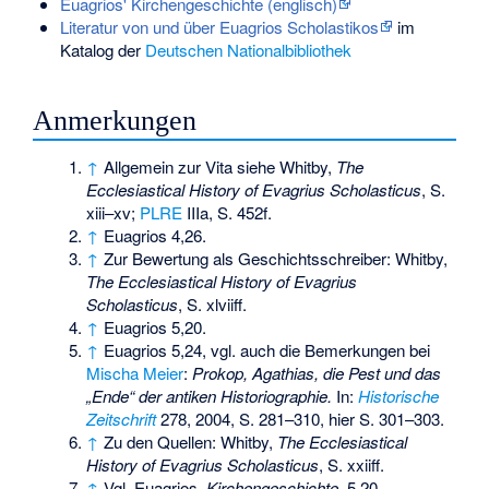
Euagrios' Kirchengeschichte (englisch)
Literatur von und über Euagrios Scholastikos
im
Katalog der
Deutschen Nationalbibliothek
Anmerkungen
↑
Allgemein zur Vita siehe Whitby,
The
Ecclesiastical History of Evagrius Scholasticus
, S.
xiii–xv;
PLRE
IIIa, S. 452f.
↑
Euagrios 4,26.
↑
Zur Bewertung als Geschichtsschreiber: Whitby,
The Ecclesiastical History of Evagrius
Scholasticus
, S. xlviiff.
↑
Euagrios 5,20.
↑
Euagrios 5,24, vgl. auch die Bemerkungen bei
Mischa Meier
:
Prokop, Agathias, die Pest und das
„Ende“ der antiken Historiographie.
In:
Historische
Zeitschrift
278, 2004, S. 281–310, hier S. 301–303.
↑
Zu den Quellen: Whitby,
The Ecclesiastical
History of Evagrius Scholasticus
, S. xxiiff.
↑
Vgl. Euagrios,
Kirchengeschichte
, 5,20.