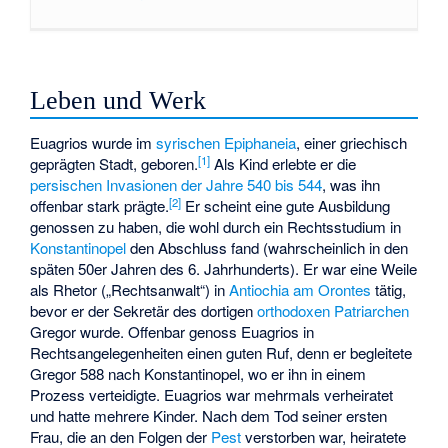
Leben und Werk
Euagrios wurde im
syrischen
Epiphaneia
, einer griechisch
[
1
]
geprägten Stadt, geboren.
Als Kind erlebte er die
persischen Invasionen der Jahre 540 bis 544
, was ihn
[
2
]
offenbar stark prägte.
Er scheint eine gute Ausbildung
genossen zu haben, die wohl durch ein Rechtsstudium in
Konstantinopel
den Abschluss fand (wahrscheinlich in den
späten 50er Jahren des 6. Jahrhunderts). Er war eine Weile
als Rhetor („Rechtsanwalt“) in
Antiochia am Orontes
tätig,
bevor er der Sekretär des dortigen
orthodoxen Patriarchen
Gregor
wurde. Offenbar genoss Euagrios in
Rechtsangelegenheiten einen guten Ruf, denn er begleitete
Gregor 588 nach Konstantinopel, wo er ihn in einem
Prozess verteidigte. Euagrios war mehrmals verheiratet
und hatte mehrere Kinder. Nach dem Tod seiner ersten
Frau, die an den Folgen der
Pest
verstorben war, heiratete