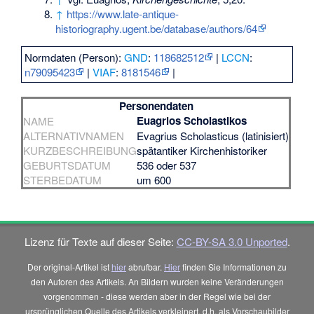
↑
https://www.late-antique-
historiography.ugent.be/database/authors/64
Normdaten (Person):
GND
:
118682512
|
LCCN
:
n79095423
|
VIAF
:
8181546
|
Personendaten
Euagrios Scholastikos
NAME
ALTERNATIVNAMEN
Evagrius Scholasticus (latinisiert)
KURZBESCHREIBUNG
spätantiker Kirchenhistoriker
GEBURTSDATUM
536 oder 537
STERBEDATUM
um 600
Lizenz für Texte auf dieser Seite:
CC-BY-SA 3.0 Unported
.
Der original-Artikel ist
hier
abrufbar.
Hier
finden Sie Informationen zu
den Autoren des Artikels. An Bildern wurden keine Veränderungen
vorgenommen - diese werden aber in der Regel wie bei der
ursprünglichen Quelle des Artikels verkleinert, d.h. als Vorschaubilder