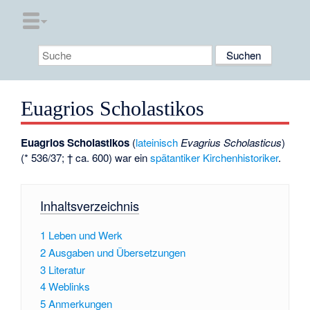
Euagrios Scholastikos
Euagrios Scholastikos
(
lateinisch
Evagrius Scholasticus
)
(* 536/37; † ca. 600) war ein
spätantiker
Kirchenhistoriker
.
Inhaltsverzeichnis
1
Leben und Werk
2
Ausgaben und Übersetzungen
3
Literatur
4
Weblinks
5
Anmerkungen