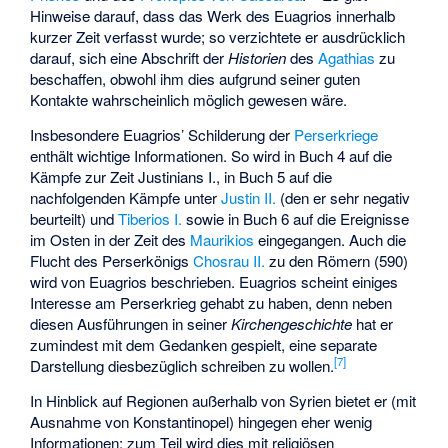
Hinweise darauf, dass das Werk des Euagrios innerhalb
kurzer Zeit verfasst wurde; so verzichtete er ausdrücklich
darauf, sich eine Abschrift der
Historien
des
Agathias
zu
beschaffen, obwohl ihm dies aufgrund seiner guten
Kontakte wahrscheinlich möglich gewesen wäre.
Insbesondere Euagrios’ Schilderung der
Perserkriege
enthält wichtige Informationen. So wird in Buch 4 auf die
Kämpfe zur Zeit Justinians I., in Buch 5 auf die
nachfolgenden Kämpfe unter
Justin II.
(den er sehr negativ
beurteilt) und
Tiberios I.
sowie in Buch 6 auf die Ereignisse
im Osten in der Zeit des
Maurikios
eingegangen. Auch die
Flucht des Perserkönigs
Chosrau II.
zu den Römern (590)
wird von Euagrios beschrieben. Euagrios scheint einiges
Interesse am Perserkrieg gehabt zu haben, denn neben
diesen Ausführungen in seiner
Kirchengeschichte
hat er
zumindest mit dem Gedanken gespielt, eine separate
[
7
]
Darstellung diesbezüglich schreiben zu wollen.
In Hinblick auf Regionen außerhalb von Syrien bietet er (mit
Ausnahme von Konstantinopel) hingegen eher wenig
Informationen; zum Teil wird dies mit religiösen