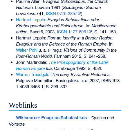
Pauline Allen:
Evagrius Scholasticus, the Church
Historian.
Louvain 1981 (
Spicilegium Sacrum
Lovaniense
41,
ISSN
0775-3357
).
Hartmut Leppin
:
Evagrius Scholasticus oder:
Kirchengeschichte und Reichstreue.
In:
Mediterraneo
antico.
Band 6, 2003,
ISSN
1127-6061
, S. 141–153.
Hartmut Leppin:
Roman Identity in a Border Region:
Evagrius and the Defence of the Roman Empire
. In:
Walter Pohl
u. a. (Hrsg.):
Visions of Community in the
Post-Roman World
. Farnham 2012, S. 241–258.
John Martindale:
The Prosopography of the Later
Roman Empire
IIIa
. Cambridge 1992, S. 452f.
Warren Treadgold
:
The early Byzantine Historians.
Palgrave Macmillan, Basingstoke u. a. 2007,
ISBN 978-
1-4039-3458-1
, S. 299–307.
Weblinks
Wikisource: Euagrios Scholastikos
– Quellen und
Volltexte