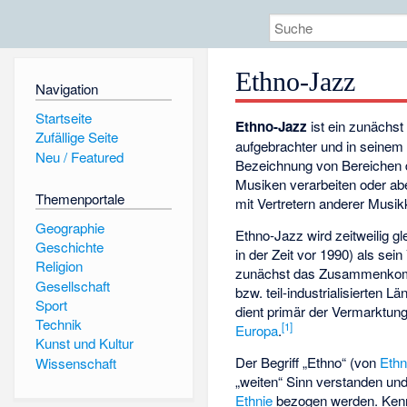
Ethno-Jazz
Navigation
Startseite
Ethno-Jazz
ist ein zunächst
Zufällige Seite
aufgebrachter und in seinem 
Neu / Featured
Bezeichnung von Bereichen 
Musiken verarbeiten oder a
Themenportale
mit Vertretern anderer Musik
Geographie
Ethno-Jazz wird zeitweilig g
Geschichte
in der Zeit vor 1990) als sei
Religion
zunächst das Zusammenkomm
Gesellschaft
bzw. teil-industrialisierten L
Sport
dient primär der Vermarktun
Technik
[
1
]
Europa
.
Kunst und Kultur
Der Begriff „Ethno“ (von
Ethn
Wissenschaft
„weiten“ Sinn verstanden und
Ethnie
bezogen werden. Kennz