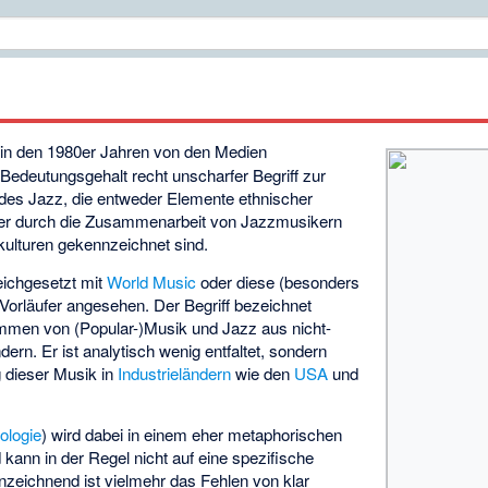
 in den 1980er Jahren von den Medien
Bedeutungsgehalt recht unscharfer Begriff zur
des Jazz, die entweder Elemente ethnischer
ber durch die Zusammenarbeit von Jazzmusikern
kulturen gekennzeichnet sind.
leichgesetzt mit
World Music
oder diese (besonders
n Vorläufer angesehen. Der Begriff bezeichnet
en von (Popular-)Musik und Jazz aus nicht-
ändern. Er ist analytisch wenig entfaltet, sondern
g dieser Musik in
Industrieländern
wie den
USA
und
ologie
) wird dabei in einem eher metaphorischen
 kann in der Regel nicht auf eine spezifische
eichnend ist vielmehr das Fehlen von klar