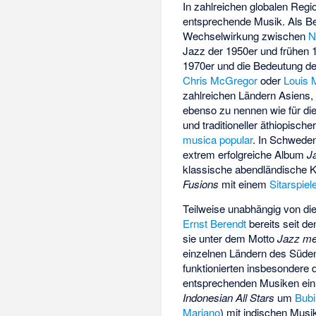
In zahlreichen globalen Reg
entsprechende Musik. Als Bei
Wechselwirkung zwischen
N
Jazz der 1950er und frühen 1
1970er und die Bedeutung de
Chris McGregor
oder
Louis 
zahlreichen Ländern Asiens, 
ebenso zu nennen wie für di
und traditioneller äthiopisch
musica popular
. In Schwede
extrem erfolgreiche Album
J
klassische abendländische Ku
Fusions
mit einem
Sitarspiel
Teilweise unabhängig von d
Ernst Berendt
bereits seit de
sie unter dem Motto
Jazz me
einzelnen Ländern des Süde
funktionierten insbesondere
entsprechenden Musiken ein
Indonesian All Stars
um
Bub
Mariano
) mit indischen Mus