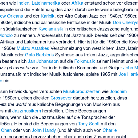
ionen wie
Indien
,
Lateinamerika
oder
Afrika
entstand schon vor diesem
spiele sind die Entstehung des Jazz durch die teilweise belegbare 
ew Orleans
und der
Karibik
, der
Afro Cuban Jazz
der 1940er/1950er,
960er, indische und balinesische Einflüsse in der Musik
Don Cherry
r südafrikanischen
Kwelamusik
in der britischen Jazzszene aufgrun
Moholo
zu nennen. Andererseits hat Jazzmusik bereits seit den 1930e
Afrikas und Lateinamerikas verändert. Hier ist für die 1950er die K
e 1960er
Mulatu Astatkes
Verschmelzung von westlichem Jazz, latei
er Musik oder
Gato Barbieris
Synthese aus freiem Jazz, argentinischer
n besann sich
Jan Johansson
auf die
Folkmusik
seiner Heimat und le
azz på svenska
vor. Der indo-britische Komponist und Geiger
John M
nstmusik mit indischer Musik fusionierte, spielte 1965 mit
Joe Harri
er
ein.
iesen Entwicklungen versuchten
Musikproduzenten
wie
Joachim
n 1960ern, einen direkten
Crossover
dadurch herzustellen, dass
ets the world
musikalische Begegnungen von Musikern aus
ns mit
Jazzmusikern
herstellten. Diese Begegnungen
 dann, wenn sich die Jazzmusiker auf die Tonsprachen der
ließen. Hier sind die Begegnungen von
Tony Scott
mit den
i Chen
oder von
John Handy
(und ähnlich auch von
Charlie
ikern besonders hervorzuheben, aber auch das Zusammenspiel