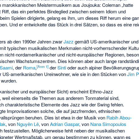
n marokkanischen Meistermusikern aus
Joujouka
: Coleman „hatte
 Riff, das ein perfektes Bindeglied zwischen seinem Idiom und
beim Spielen dirigierte, gelang es ihm, um dieses Riff herum eine 
en. Und er entwickelte das Stück in drei Sätzen, so dass es eine r
ers ab den 1990er Jahren zwar
Jazz
gemäß US-amerikanischer und 
 mit typischen musikalischen Merkmalen nicht-vorherrschender Kultu
nen nicht-nordamerikanischer und nicht-europäischer Regionen, beson
esischen Wachstumszentren. Dies können aber auch lange randständ
[
Anm 1
]
Saami
, der
Roma
,
der
Sinti
oder auch alpiner Bevölkerungsgrup
der US-amerikanischen Ureinwohner, wie sie in den Stücken von
Jim P
 wurden.
kanischer und europäischer Sicht) erscheint Ethno-Jazz
, weil einerseits die Themen aus anderem Tonmaterial sind,
ch charakteristische Elemente des Jazz wie der Swing fehlen.
te Improvisationen solche, die auf jazzfremden, ethnischen
allsprüngen beruhen. Dies ist etwa in der Musik von
Rabih Abou-
lak
, von
Nguyên Lê
, von
Adrian Gaspar
, von
Nana Simopoulos
ch festzustellen. Möglicherweise fehlt neben der musikalischen
eeigneter Wertmaßstab, um genau bestimmen zu können, wann es