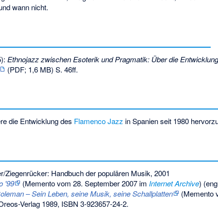
und wann nicht.
5):
Ethnojazz zwischen Esoterik und Pragmatik: Über die Entwicklung 
(PDF; 1,6 MB) S. 46ff.
ere die Entwicklung des
Flamenco Jazz
in Spanien seit 1980 hervorz
r/Ziegenrücker: Handbuch der populären Musik, 2001
o '99
(
Memento
vom 28. September 2007 im
Internet Archive
) (eng
oleman – Sein Leben, seine Musik, seine Schallplatten
(
Memento
v
 Oreos-Verlag 1989,
ISBN 3-923657-24-2
.