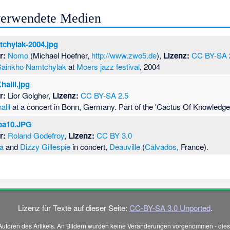
 verwendete Medien
chylak-2004.jpg
r:
Nomo
(Michael Hoefner,
http://www.zwo5.de
),
Lizenz:
CC BY-SA 
Sainkho Namtchylak
at
Moers jazz festival
, 2004
halil.jpg
r:
Lior Golgher,
Lizenz:
CC BY-SA 2.5
alil
at a concert in Bonn, Germany. Part of the 'Cactus Of Knowledge'
ba10.JPG
r:
Roland Godefroy
,
Lizenz:
CC BY 3.0
a
and
Dizzy Gillespie
in concert,
Deauville
(
Calvados
, France).
Lizenz für Texte auf dieser Seite:
CC-BY-SA 3.0 Unported
.
Autoren des Artikels. An Bildern wurden keine Veränderungen vorgenommen - diese