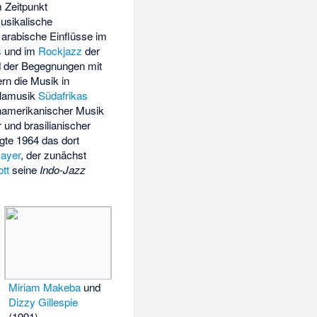
 Zeitpunkt
musikalische
 arabische Einflüsse im
s
und im
Rockjazz
der
d der Begegnungen mit
rn die Musik in
welamusik
Südafrikas
namerikanischer Musik
 und brasilianischer
gte 1964 das dort
ayer
, der zunächst
ott
seine
Indo-Jazz
Miriam Makeba
und
Dizzy Gillespie
(1991)