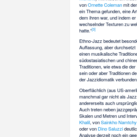
von
Ornette Coleman
mit de
ein Thema gefunden, eine Art
dem ihren war, und indem er 
wechselnder Texturen zu web
[
3
]
hatte.“
Ethno-Jazz bedeutet besond
Auffassung, aber durchsetzt
einen musikalische Traditio
südostasiatischen und chin
Traditionen, wie etwa die der
sein oder aber Traditionen 
der Jazzidiomatik verbunden
Oberflächlich (aus US-ameri
manchmal gar nicht als Jazz
andererseits auch ursprüngli
Auch treten neben jazzgepräg
Skalen und Metren und Interv
Khalil
, von
Sainkho Namtchy
oder von
Dino Saluzzi
deutli
Analyse derzeit noch ein g