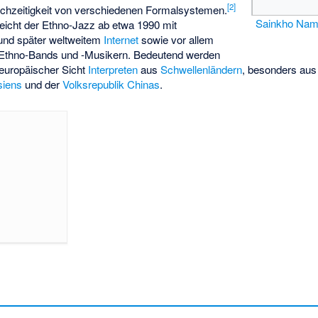
[
2
]
leichzeitigkeit von verschiedenen Formalsystemen.
Sainkho Nam
eicht der Ethno-Jazz ab etwa 1990 mit
nd später weltweitem
Internet
sowie vor allem
 Ethno-Bands und -Musikern. Bedeutend werden
europäischer Sicht
Interpreten
aus
Schwellenländern
, besonders aus
siens
und der
Volksrepublik Chinas
.