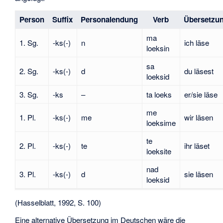
Person
Suffix
Personalendung
Verb
Übersetzu
ma
1. Sg.
-ks(-)
n
ich läse
loeksin
sa
2. Sg.
-ks(-)
d
du läsest
loeksid
3. Sg.
-ks
–
ta loeks
er/sie läse
me
1. Pl.
-ks(-)
me
wir läsen
loeksime
te
2. Pl.
-ks(-)
te
ihr läset
loeksite
nad
3. Pl.
-ks(-)
d
sie läsen
loeksid
(Hasselblatt, 1992, S. 100)
Eine alternative Übersetzung im Deutschen wäre die