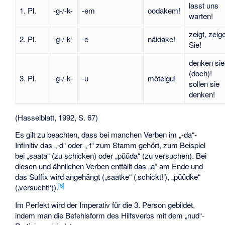
lasst uns
1. Pl.
-g-/-k-
-em
oodakem!
warten!
zeigt, zeig
2. Pl.
-g-/-k-
-e
näidake!
Sie!
denken sie
(doch)!
3. Pl.
-g-/-k-
-u
mõtelgu!
sollen sie
denken!
(Hasselblatt, 1992, S. 67)
Es gilt zu beachten, dass bei manchen Verben im „-da“-
Infinitiv das „-d“ oder „-t“ zum Stamm gehört, zum Beispiel
bei „saata“ (zu schicken) oder „püüda“ (zu versuchen). Bei
diesen und ähnlichen Verben entfällt das „a“ am Ende und
das Suffix wird angehängt („saatke“ (‚schickt!‘), „püüdke“
[
6
]
(‚versucht!‘)).
Im Perfekt wird der Imperativ für die 3. Person gebildet,
indem man die Befehlsform des Hilfsverbs mit dem „nud“-