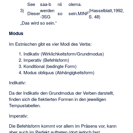
See
saa-b
nii
olema.
3)
werden
(Hasselblatt,1992,
Dieser
so
sein.MINF
-3SG
S. 48)
„Das wird so sein.“
Modus
Im Estnischen gibt es vier Modi des Verbs:
Indikativ (Wirklichkeitsform/Grundmodus)
Imperativ (Befehlsform)
Konditional (bedingte Form)
Modus obliquus (Abhängigkeitsform)
Indikativ:
Da der Indikativ den Grundmodus der Verben darstellt,
finden sich die flektierten Formen in den jeweiligen
Tempustabellen.
Imperativ:
Die Befehlsform kommt vor allem im Präsens vor, kann
aber auch im Perfekt auftreten (dort jedoch fast