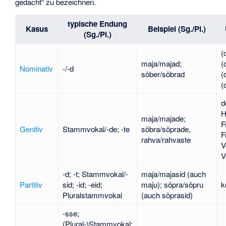
gedacht“ zu bezeichnen.
typische Endung
Kasus
Beispiel (Sg./Pl.)
(Sg./Pl.)
(
maja/majad;
(
Nominativ
-/-d
sõber/sõbrad
(
(
d
H
maja/majade;
F
Genitiv
Stammvokal/-de; -te
sõbra/sõprade,
F
rahva/rahvaste
V
V
-d; -t; Stammvokal/-
maja/majasid (auch
Partitiv
sid; -id; -eid;
maju); sõpra/sõpru
k
Pluralstammvokal
(auch sõprasid)
-sse;
(Plural-)Stammvokal;