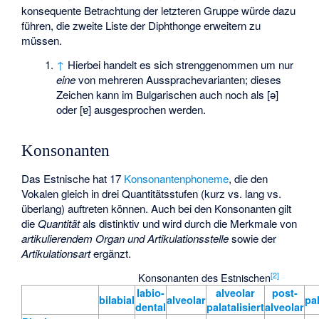
konsequente Betrachtung der letzteren Gruppe würde dazu
führen, die zweite Liste der Diphthonge erweitern zu
müssen.
↑
Hierbei handelt es sich strenggenommen um nur
eine
von mehreren Aussprachevarianten; dieses
Zeichen kann im Bulgarischen auch noch als [ə]
oder [ɐ] ausgesprochen werden.
Konsonanten
Das Estnische hat 17
Konsonantenphoneme
, die den
Vokalen gleich in drei Quantitätsstufen (kurz vs. lang vs.
überlang) auftreten können. Auch bei den Konsonanten gilt
die
Quantität
als distinktiv und wird durch die Merkmale von
artikulierendem Organ und Artikulationsstelle
sowie der
Artikulationsart
ergänzt.
[
2
]
Konsonanten des Estnischen
labio-
alveolar
post-
bilabial
alveolar
pa
dental
palatalisiert
alveolar