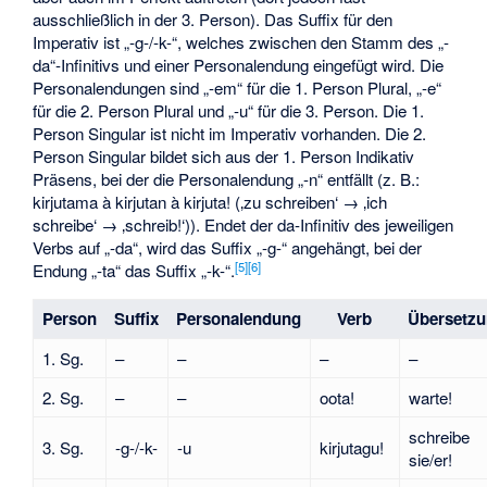
ausschließlich in der 3. Person). Das Suffix für den
Imperativ ist „-g-/-k-“, welches zwischen den Stamm des „-
da“-Infinitivs und einer Personalendung eingefügt wird. Die
Personalendungen sind „-em“ für die 1. Person Plural, „-e“
für die 2. Person Plural und „-u“ für die 3. Person. Die 1.
Person Singular ist nicht im Imperativ vorhanden. Die 2.
Person Singular bildet sich aus der 1. Person Indikativ
Präsens, bei der die Personalendung „-n“ entfällt (z. B.:
kirjutama à kirjutan à kirjuta! (‚zu schreiben‘ → ‚ich
schreibe‘ → ‚schreib!‘)). Endet der da-Infinitiv des jeweiligen
Verbs auf „-da“, wird das Suffix „-g-“ angehängt, bei der
[
5
]
[
6
]
Endung „-ta“ das Suffix „-k-“.
Person
Suffix
Personalendung
Verb
Übersetz
1. Sg.
–
–
–
–
2. Sg.
–
–
oota!
warte!
schreibe
3. Sg.
-g-/-k-
-u
kirjutagu!
sie/er!