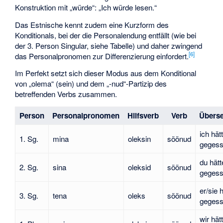
Konstruktion mit „würde“: „Ich würde lesen.“
Das Estnische kennt zudem eine Kurzform des
Konditionals, bei der die Personalendung entfällt (wie bei
der 3. Person Singular, siehe Tabelle) und daher zwingend
[
6
]
das Personalpronomen zur Differenzierung einfordert.
Im Perfekt setzt sich dieser Modus aus dem Konditional
von „olema“ (sein) und dem „-nud“-Partizip des
betreffenden Verbs zusammen.
Person
Personalpronomen
Hilfsverb
Verb
Übers
ich hät
1. Sg.
mina
oleksin
söönud
geges
du hätt
2. Sg.
sina
oleksid
söönud
geges
er/sie 
3. Sg.
tena
oleks
söönud
geges
wir hät