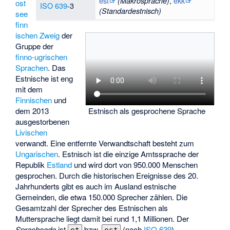
est
,
ekk
(Makrosprache)
ost
ISO 639
-3
(Standardestnisch)
see
finn
ischen Zweig
der
Gruppe der
finno-ugrischen
Sprachen
. Das
Estnische ist eng
mit dem
Finnischen
und
Estnisch als gesprochene Sprache
dem 2013
ausgestorbenen
Livischen
verwandt. Eine entfernte Verwandtschaft besteht zum
Ungarischen
. Estnisch ist die einzige Amtssprache der
Republik
Estland
und wird dort von 950.000 Menschen
gesprochen. Durch die historischen Ereignisse des 20.
Jahrhunderts gibt es auch im Ausland estnische
Gemeinden, die etwa 150.000 Sprecher zählen. Die
Gesamtzahl der Sprecher des Estnischen als
Muttersprache liegt damit bei rund 1,1 Millionen. Der
Sprachcode
ist
bzw.
(nach
ISO 639
).