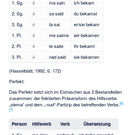
1. Sg.
-i
ma sain
ich bekam
2. Sg.
-i
sa said
du bekamst
3. Sg.
-i
ta sai
er/sie bekam
1. Pl.
-i
me saime
wir bekamen
2. Pl.
-i
te saite
ihr bekamt
3. Pl.
-i
nad said
sie bekamen
(Hasselblatt, 1992, S. 172)
Perfekt:
Das Perfekt setzt sich im Estnischen aus 2 Bestandteilen
zusammen: der flektierten Präsensform des Hilfsverbs
[
6
]
„olema“ und dem „-nud“-Partizip des betreffenden Verbs.
[
7
]
Person
Hilfsverb
Verb
Übersetzung
1. Sg.
ma olen
oodanud
ich habe gewartet