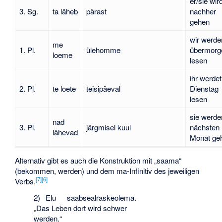
er/sie wir
3. Sg.
ta läheb
pärast
nachher
gehen
wir werde
me
1. Pl.
ülehomme
übermorg
loeme
lesen
ihr werde
2. Pl.
te loete
teisipäeval
Dienstag
lesen
sie werde
nad
3. Pl.
järgmisel kuul
nächsten
lähevad
Monat ge
Alternativ gibt es auch die Konstruktion mit „saama“
(bekommen, werden) und dem ma-Infinitiv des jeweiligen
[
7
]
[
6
]
Verbs.
2)
Elu
saab
seal
raske
olema.
„Das Leben dort wird schwer
werden.“