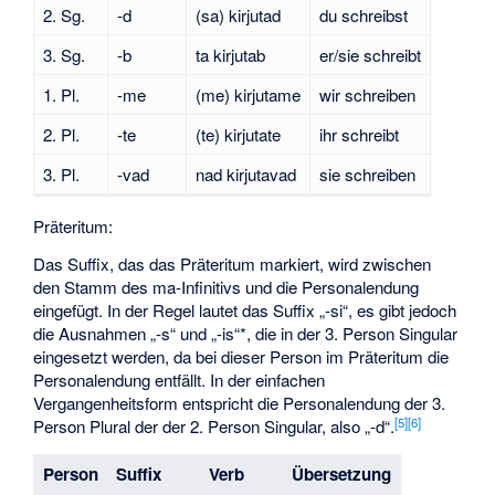
2. Sg.
-d
(sa) kirjutad
du schreibst
3. Sg.
-b
ta kirjutab
er/sie schreibt
1. Pl.
-me
(me) kirjutame
wir schreiben
2. Pl.
-te
(te) kirjutate
ihr schreibt
3. Pl.
-vad
nad kirjutavad
sie schreiben
Präteritum:
Das Suffix, das das Präteritum markiert, wird zwischen
den Stamm des ma-Infinitivs und die Personalendung
eingefügt. In der Regel lautet das Suffix „-si“, es gibt jedoch
die Ausnahmen „-s“ und „-is“*, die in der 3. Person Singular
eingesetzt werden, da bei dieser Person im Präteritum die
Personalendung entfällt. In der einfachen
Vergangenheitsform entspricht die Personalendung der 3.
[
5
]
[
6
]
Person Plural der der 2. Person Singular, also „-d“.
Person
Suffix
Verb
Übersetzung