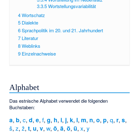
3.3.5
Wortstellungsvariabilität
4
Wortschatz
5
Dialekte
6
Sprachpolitik im 20. und 21. Jahrhundert
7
Literatur
8
Weblinks
9
Einzelnachweise
Alphabet
Das
estnische Alphabet
verwendet die folgenden
Buchstaben:
,
,
c
,
,
,
f
,
,
,
,
,
,
,
,
,
,
,
q
,
,
,
a
b
d
e
g
h
i
j
k
l
m
n
o
p
r
s
š
,
z
,
ž
,
,
,
,
w
,
,
,
,
,
x
,
y
t
u
v
õ
ä
ö
ü