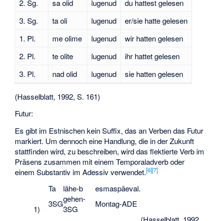
2. Sg.
sa olid
lugenud
du hattest gelesen
3. Sg.
ta oli
lugenud
er/sie hatte gelesen
1. Pl.
me olime
lugenud
wir hatten gelesen
2. Pl.
te olite
lugenud
ihr hattet gelesen
3. Pl.
nad olid
lugenud
sie hatten gelesen
(Hasselblatt, 1992, S. 161)
Futur:
Es gibt im Estnischen kein Suffix, das an Verben das Futur
markiert. Um dennoch eine Handlung, die in der Zukunft
stattfinden wird, zu beschreiben, wird das flektierte Verb im
Präsens zusammen mit einem Temporaladverb oder
[
6
]
[
7
]
einem Substantiv im Adessiv verwendet.
Ta
lähe-b
esmaspäeval.
gehen-
3SG
Montag-ADE
1)
3SG
(Hasselblatt, 1992,