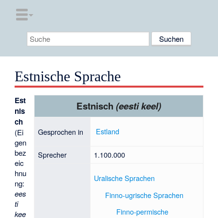
Estnische Sprache
Est
Estnisch
(eesti keel)
nis
ch
Estland
Gesprochen in
(Ei
gen
bez
Sprecher
1.100.000
eic
hnu
Uralische Sprachen
ng:
ees
Finno-ugrische Sprachen
ti
Finno-permische
kee