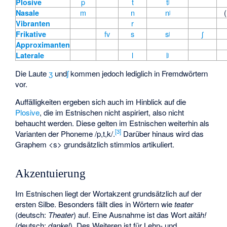
p
t
tʲ
Plosive
m
n
nʲ
(
Nasale
r
Vibranten
f
v
s
sʲ
ʃ
Frikative
Approximanten
l
lʲ
Laterale
Die Laute
ʒ
und
ʃ
kommen jedoch lediglich in Fremdwörtern
vor.
Auffälligkeiten ergeben sich auch im Hinblick auf die
Plosive
, die im Estnischen nicht aspiriert, also nicht
behaucht werden. Diese gelten im Estnischen weiterhin als
[
3
]
Varianten der Phoneme /p,t,k/.
Darüber hinaus wird das
Graphem <s> grundsätzlich stimmlos artikuliert.
Akzentuierung
Im Estnischen liegt der Wortakzent grundsätzlich auf der
ersten Silbe. Besonders fällt dies in Wörtern wie
teater
(deutsch:
Theater
) auf. Eine Ausnahme ist das Wort
aitäh!
(deutsch:
danke!
). Des Weiteren ist für Lehn- und