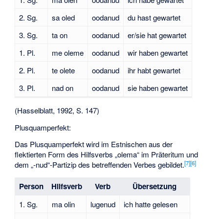
2. Sg.
sa oled
oodanud
du hast gewartet
3. Sg.
ta on
oodanud
er/sie hat gewartet
1. Pl.
me oleme
oodanud
wir haben gewartet
2. Pl.
te olete
oodanud
ihr habt gewartet
3. Pl.
nad on
oodanud
sie haben gewartet
(Hasselblatt, 1992, S. 147)
Plusquamperfekt:
Das Plusquamperfekt wird im Estnischen aus der
flektierten Form des Hilfsverbs „olema“ im Präteritum und
[
7
]
[
6
]
dem „-nud“-Partizip des betreffenden Verbes gebildet.
Person
Hilfsverb
Verb
Übersetzung
1. Sg.
ma olin
lugenud
ich hatte gelesen