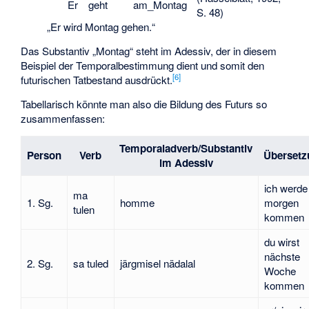
Er
geht
am_Montag
S. 48)
„Er wird Montag gehen.“
Das Substantiv „Montag“ steht im Adessiv, der in diesem
Beispiel der
Temporalbestimmung
dient und somit den
[
6
]
futurischen Tatbestand ausdrückt.
Tabellarisch könnte man also die Bildung des Futurs so
zusammenfassen:
Temporaladverb/Substantiv
Person
Verb
Übersetz
im Adessiv
ich werde
ma
1. Sg.
homme
morgen
tulen
kommen
du wirst
nächste
2. Sg.
sa tuled
järgmisel nädalal
Woche
kommen