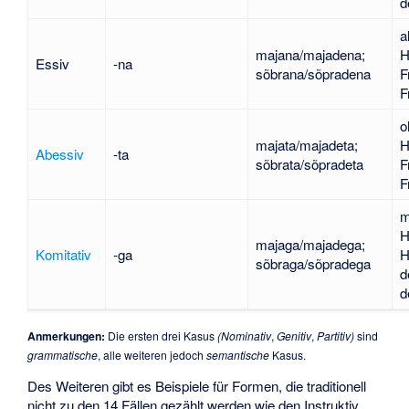
d
a
majana/majadena;
H
Essiv
-na
sõbrana/sõpradena
F
F
o
majata/majadeta;
H
Abessiv
-ta
sõbrata/sõpradeta
F
F
m
H
majaga/majadega;
Komitativ
-ga
H
sõbraga/sõpradega
d
d
Anmerkungen:
Die ersten drei Kasus
(Nominativ
,
Genitiv
,
Partitiv)
sind
grammatische
, alle weiteren jedoch
semantische
Kasus.
Des Weiteren gibt es Beispiele für Formen, die traditionell
nicht zu den 14 Fällen gezählt werden wie den
Instruktiv