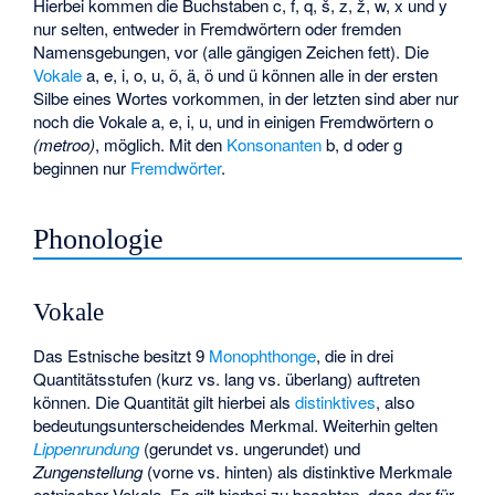
Hierbei kommen die Buchstaben c, f, q, š, z, ž, w, x und y
nur selten, entweder in Fremdwörtern oder fremden
Namensgebungen, vor (alle gängigen Zeichen fett). Die
Vokale
a, e, i, o, u, õ, ä, ö und ü können alle in der ersten
Silbe eines Wortes vorkommen, in der letzten sind aber nur
noch die Vokale a, e, i, u, und in einigen Fremdwörtern o
(metroo)
, möglich. Mit den
Konsonanten
b, d oder g
beginnen nur
Fremdwörter
.
Phonologie
Vokale
Das Estnische besitzt 9
Monophthonge
, die in drei
Quantitätsstufen (kurz vs. lang vs. überlang) auftreten
können. Die Quantität gilt hierbei als
distinktives
, also
bedeutungsunterscheidendes Merkmal. Weiterhin gelten
Lippenrundung
(gerundet vs. ungerundet) und
Zungenstellung
(vorne vs. hinten) als distinktive Merkmale
estnischer Vokale. Es gilt hierbei zu beachten, dass der für