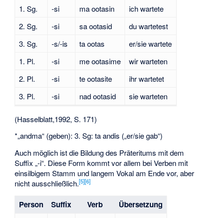
1. Sg.
-si
ma ootasin
ich wartete
2. Sg.
-si
sa ootasid
du wartetest
3. Sg.
-s/-is
ta ootas
er/sie wartete
1. Pl.
-si
me ootasime
wir warteten
2. Pl.
-si
te ootasite
ihr wartetet
3. Pl.
-si
nad ootasid
sie warteten
(Hasselblatt,1992, S. 171)
*„andma“ (geben): 3. Sg: ta andis („er/sie gab“)
Auch möglich ist die Bildung des Präteritums mit dem
Suffix „-i“. Diese Form kommt vor allem bei Verben mit
einsilbigem Stamm und langem Vokal am Ende vor, aber
[
5
]
[
6
]
nicht ausschließlich.
Person
Suffix
Verb
Übersetzung