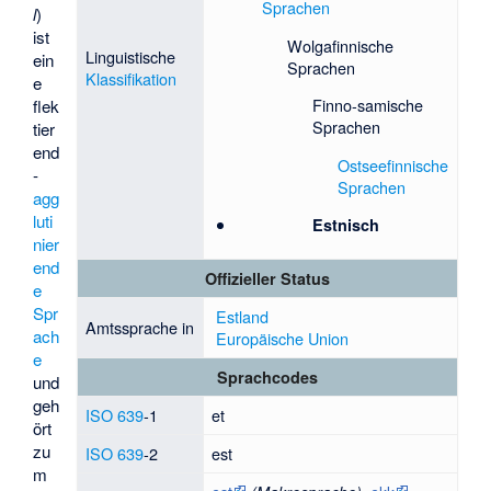
Sprachen
l
)
ist
Wolgafinnische
Linguistische
ein
Sprachen
Klassifikation
e
Finno-samische
flek
Sprachen
tier
end
Ostseefinnische
-
Sprachen
agg
luti
Estnisch
nier
end
Offizieller Status
e
Spr
Estland
Amtssprache in
ach
Europäische Union
e
Sprachcodes
und
geh
ISO 639
-1
et
ört
zu
ISO 639
-2
est
m