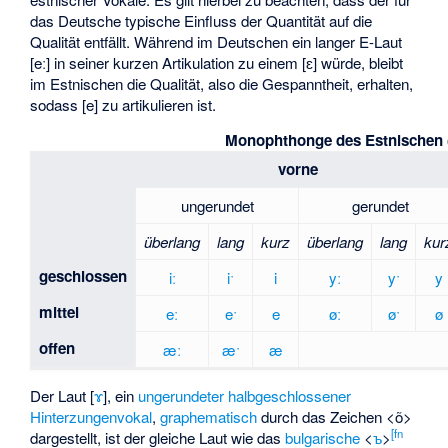
das Deutsche typische Einfluss der Quantität auf die
Qualität entfällt. Während im Deutschen ein langer E-Laut
[eː] in seiner kurzen Artikulation zu einem [ɛ] würde, bleibt
im Estnischen die Qualität, also die Gespanntheit, erhalten,
sodass [e] zu artikulieren ist.
Monophthonge des Estnischen 
vorne
ungerundet
gerundet
überlang
lang
kurz
überlang
lang
kur
geschlossen
iː
iˑ
i
yː
yˑ
y
mittel
eː
eˑ
e
øː
øˑ
ø
offen
æː
æˑ
æ
Der Laut [
ɤ
], ein
ungerundeter halbgeschlossener
Hinterzungenvokal
,
graphematisch
durch das Zeichen <õ>
[
fn
dargestellt, ist der gleiche Laut wie das
bulgarische
<
ъ
>