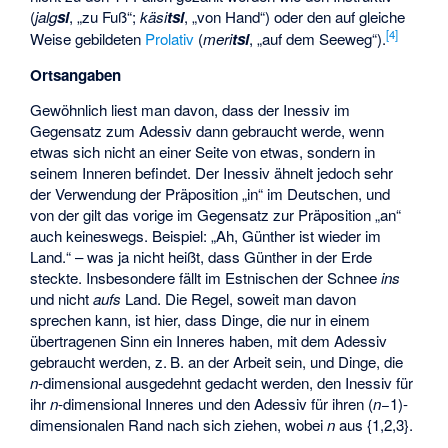
(
jalg
si
, „zu Fuß“;
käsi
tsi
, „von Hand“) oder den auf gleiche
[
4
]
Weise gebildeten
Prolativ
(
meri
tsi
, „auf dem Seeweg“).
Ortsangaben
Gewöhnlich liest man davon, dass der Inessiv im
Gegensatz zum Adessiv dann gebraucht werde, wenn
etwas sich nicht an einer Seite von etwas, sondern in
seinem Inneren befindet. Der Inessiv ähnelt jedoch sehr
der Verwendung der Präposition „in“ im Deutschen, und
von der gilt das vorige im Gegensatz zur Präposition „an“
auch keineswegs. Beispiel: „Ah, Günther ist wieder im
Land.“ – was ja nicht heißt, dass Günther in der Erde
steckte. Insbesondere fällt im Estnischen der Schnee
ins
und nicht
aufs
Land. Die Regel, soweit man davon
sprechen kann, ist hier, dass Dinge, die nur in einem
übertragenen Sinn ein Inneres haben, mit dem Adessiv
gebraucht werden, z. B. an der Arbeit sein, und Dinge, die
n
-dimensional ausgedehnt gedacht werden, den Inessiv für
ihr
n
-dimensional Inneres und den Adessiv für ihren (
n
−1)-
dimensionalen Rand nach sich ziehen, wobei
n
aus {1,2,3}.