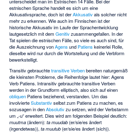
unterscheidet man im Estnischen 14 Fälle. Bei der
estnischen Sprache handelt es sich um eine
Akkusativsprache, doch ist der
Akkusativ
als solcher nicht
mehr zu erkennen. Wie auch im Finnischen ist der
historische Akkusativ im Laufe der Sprachentwicklung
lautgesetzlich mit dem
Genitiv
zusammengefallen. In der
Tat spielen die estnischen Fälle, so viele es auch sind, für
die Auszeichnung von
Agens
und
Patiens
keinerlei Rolle,
dieselbe wird nur durch die Wortstellung und die Verbform
bewerkstelligt.
Transitiv gebrauchte
transitive Verben
bereiten naturgemäß
die kleinsten Probleme, die Reihenfolge lautet hier: Agens
Verb Patiens. Intransitiv gebrauchte transitive Verben
werden in der Grundform elliptisch, also sich auf einen
obliquen
Patiens beziehend, verstanden. Um das
involvierte
Substantiv
selbst zum Patiens zu machen, es
sozusagen in den
Absolutiv
zu setzen, wird der Verbstamm
um „-u“ erweitert. Dies wird am folgenden Beispiel deutlich:
muutma
(ändern):
ta muudab
(er/sie/es ändert
(irgendetwas)),
ta muutub
(er/sie/es ändert (sich)).