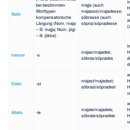
i
bei bestimmten
majja (auch
H
Worttypen
majasse)/majadesse;
Illativ
u
kompensatorische
sõbrasse (auch
a
Längung (Nom. maja
sõpra)/sõpradesse
(
– Ill. majja; Nom. jõgi
– Ill. jõkke)
i
majas/majades;
H
Inessiv
-s
sõbras/sõprades
d
d
a
majast/majadest;
H
Elativ
-st
sõbrast/sõpradest
H
u
a
majale/majadele;
H
Allativ
-le
sõbrale/sõpradele
H
u