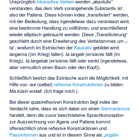
Ursprünglich
intransitive Verben
werden „absolutiv“
verstanden, das dem Verb vorangehende Substantiv ist
also der Patiens. Diese können indes „transitiviert“ werden,
mit der Bedeutung, dass irgendetwas dazu veranlasst wird,
eine bestimmte Handlung zu vollführen, und anschließend
wieder elliptisch gebraucht werden. Diese „Transitivierung“
geschieht durch eine Erweiterung des Verbstammes um „-
ta“, wodurch im Estnischen der
Kausativ
gebildet wird:
langema
((im Krieg) fallen):
ta langeb
(er/sie/es fällt (im
Krieg)),
ta langetab
(er/sie/es fällt oder senkt (irgendetwas,
aber vermutlich einen Baum oder den Kopf)).
Schließlich besitzt das Estnische auch die Möglichkeit, mit
Hilfe von
-ise
(selbst)
reflexive Konstruktionen
zu bilden:
Ma küsin endalt.
(Ich frage mich.).
Bei dieser quasireflexiven Konstruktion liegt indes der
Verdacht nahe, dass es sich dabei um einen
Germanismus
handelt, denn die zuvor beschriebene Sprachkonzeption
zur Auszeichnung von Agens und Patiens kommt
offensichtlich ohne reflexive Konstruktionen und
Passivformen
aus und ist in diesem Sinne als „
ergativ