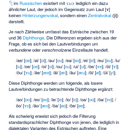
1
]
; im
Russischen
existiert mit <
ы
> lediglich ein dazu
ähnlicher
Laut, der jedoch im Gegensatz zum Laut [ɤ]
keinen
Hinterzungenvokal
, sondern einen
Zentralvokal
([ɨ])
darstellt.
Je nach Zählweise umfasst das Estnische zwischen 19
und 36
Diphthonge
. Die Differenzen ergeben sich aus der
Frage, ob es sich bei den Lautverbindungen um
verbundene
oder
verschmolzene
Einzellaute handelt.
/ae/ [
ɑe
]; /ai/ [
ɑi
]; /au/ [
ɑu
]; /ea/ [
eɑ
]; /ei/ [
ei
]; /eu/ [
eu
]; /iu/
[
iu
]; /oe/ [
oe
]; /oi/ [
oi
]; /ou/ [
ou
]; /ui/ [
ui
]; /õe/ [
ɤe
]; /õi/ [
ɤi
];
/õu/ [
ɤu
]; /äe/ [
æe
]; /äi/ [
æi
]; /äu/ [
æu
]; /öi/ [
øi
]; /üi/ [
yi
];
Diese Diphthonge werden um folgende, als losere
Lautverbindungen zu betrachtende Diphthonge ergänzt:
/ao/ [
ɑo
]; /eo/ [
eo
]; /ie/ [
ie
]; /io/ [
io
]; /oa/ [
oɑ
]; /õa/ [
ɤɑ
]; /
õo/ [
ɤo
]; /äo/ [
æo
]; /öa/ [
øɑ
]; /öe/ [
øe
];
Als schwierig erweist sich jedoch die Filterung
standardsprachlicher Diphthonge von jenen, die lediglich in
dialektalen Varianten des Estnischen auftreten. Eine