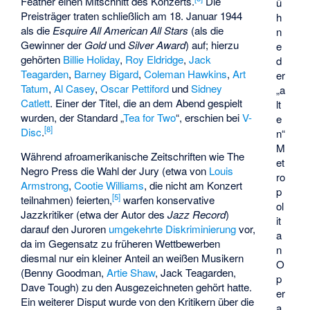
Feather einen Mitschnitt des Konzerts.
Die
ü
Preisträger traten schließlich am 18. Januar 1944
h
als die
Esquire All American All Stars
(als die
n
Gewinner der
Gold
und
Silver Award
) auf; hierzu
e
gehörten
Billie Holiday
,
Roy Eldridge
,
Jack
d
Teagarden
,
Barney Bigard
,
Coleman Hawkins
,
Art
er
Tatum
,
Al Casey
,
Oscar Pettiford
und
Sidney
„a
Catlett
. Einer der Titel, die an dem Abend gespielt
lt
wurden, der Standard „
Tea for Two
“, erschien bei
V-
e
[8]
Disc
.
n“
M
Während afroamerikanische Zeitschriften wie
The
et
Negro Press
die Wahl der Jury (etwa von
Louis
ro
Armstrong
,
Cootie Williams
, die nicht am Konzert
p
[5]
teilnahmen) feierten,
warfen konservative
ol
Jazzkritiker (etwa der Autor des
Jazz Record
)
it
darauf den Juroren
umgekehrte Diskriminierung
vor,
a
da im Gegensatz zu früheren Wettbewerben
n
diesmal nur ein kleiner Anteil an weißen Musikern
O
(Benny Goodman,
Artie Shaw
, Jack Teagarden,
p
Dave Tough) zu den Ausgezeichneten gehört hatte.
er
Ein weiterer Disput wurde von den Kritikern über die
a