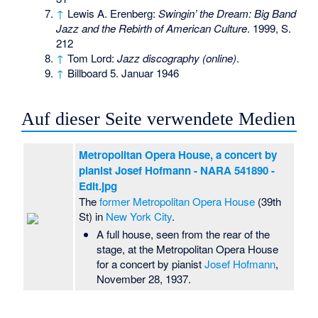
↑
Lewis A. Erenberg:
Swingin’ the Dream: Big Band
Jazz and the Rebirth of American Culture
. 1999, S.
212
↑
Tom Lord:
Jazz discography (online)
.
↑
Billboard 5. Januar 1946
Auf dieser Seite verwendete Medien
Metropolitan Opera House, a concert by
pianist Josef Hofmann - NARA 541890 -
Edit.jpg
The
former Metropolitan Opera House
(39th
St) in
New York City
.
A full house, seen from the rear of the
stage, at the Metropolitan Opera House
for a concert by pianist
Josef Hofmann
,
November 28, 1937.