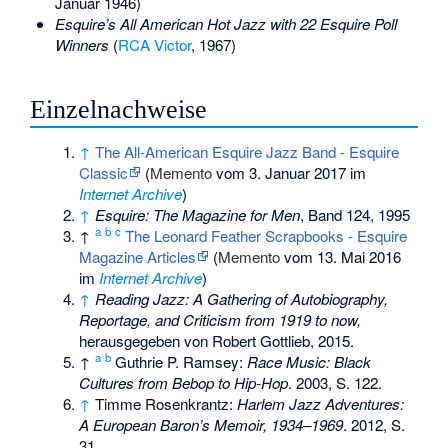
Januar 1946)
Esquire’s All American Hot Jazz with 22 Esquire Poll
Winners
(
RCA Victor
, 1967)
Einzelnachweise
↑
The All-American Esquire Jazz Band - Esquire
Classic
(
Memento
vom 3. Januar 2017 im
Internet Archive
)
↑
Esquire: The Magazine for Men
, Band 124, 1995
a
b
c
↑
The Leonard Feather Scrapbooks - Esquire
Magazine Articles
(
Memento
vom 13. Mai 2016
im
Internet Archive
)
↑
Reading Jazz: A Gathering of Autobiography,
Reportage, and Criticism from 1919 to now,
herausgegeben von Robert Gottlieb, 2015.
a
b
↑
Guthrie P. Ramsey:
Race Music: Black
Cultures from Bebop to Hip-Hop
. 2003, S. 122.
↑
Timme Rosenkrantz:
Harlem Jazz Adventures:
A European Baron’s Memoir, 1934–1969
. 2012, S.
31