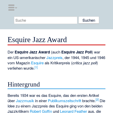
Esquire Jazz Award
Der
Esquire Jazz Award
(auch
Esquire Jazz Poll
) war
ein US-amerikanischer
Jazzpreis
, der 1944, 1945 und 1946
vom Magazin
Esquire
als Kritikerpreis (
critics jazz poll
)
[1]
verliehen wurde.
Hintergrund
Bereits 1934 war es das Esquire, das den ersten Artikel
[2]
über
Jazzmusik
in einer
Publikumszeitschrift
brachte.
Die
Idee zu einem Jazzpreis des Esquire ging von den beiden
Jazzkritikern
Robert Goffin
und
Leonard Feather
aus, die