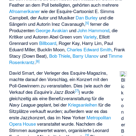
Feather an dem Poll beteiligten, gehörten auch mehrere
Afroamerikaner
wie der Esquire-Cartoonist E. Simms
Campbell, der Autor und Musiker
Dan Burley
und die
[5]
Sängerin und Autorin
Inez Cavanaugh
,
ferner die
Produzenten
George Avakian
und
John Hammond
, die
Kritiker und Autoren Abel Green vom
Variety
, Elliott
Grennard vom
Billboard
, Roger Kay, Harry Lim, Paul
Eduard Miller, Bucklin Moon,
Charles Edward Smith
, Frank
Stacy (Down Beat),
Bob Thiele
,
Barry Ulanov
und
Timme
[6]
Rosenkrantz
.
David Smart, der Verleger des Esquire-Magazins,
machte darauf den Vorschlag, ein Konzert mit den
Bl
Poll-Gewinnern zu veranstalten. Dies (wie auch der
ic
[7]
Verkauf des
Esquire’s Jazz Book
) wurde
k
gleichzeitig als eine Benefizveranstaltung für die
v
Navy League
geplant, bei der
Kriegsanleihen
für die
o
Sitzplätze verkauft wurden; außerdem war es das
n
erste Jazzkonzert, das im New Yorker
Metropolitan
d
Opera House
veranstaltet wurde. Nachdem die
er
Stimmen ausgewertet waren, organisierte Leonard
B
[3]