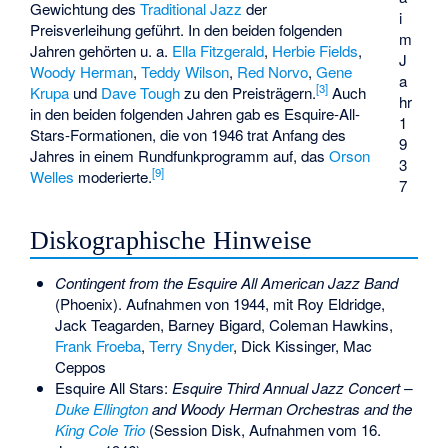
Gewichtung des
Traditional Jazz
der
i
Preisverleihung geführt. In den beiden folgenden
m
Jahren gehörten u. a.
Ella Fitzgerald
,
Herbie Fields
,
J
Woody Herman
,
Teddy Wilson
,
Red Norvo
,
Gene
a
[3]
Krupa
und
Dave Tough
zu den Preisträgern.
Auch
hr
in den beiden folgenden Jahren gab es Esquire-All-
1
Stars-Formationen, die von 1946 trat Anfang des
9
Jahres in einem Rundfunkprogramm auf, das
Orson
3
[9]
Welles
moderierte.
7
Diskographische Hinweise
Contingent from the Esquire All American Jazz Band
(Phoenix). Aufnahmen von 1944, mit Roy Eldridge,
Jack Teagarden, Barney Bigard, Coleman Hawkins,
Frank Froeba
,
Terry Snyder
, Dick Kissinger, Mac
Ceppos
Esquire All Stars:
Esquire Third Annual Jazz Concert –
Duke Ellington
and Woody Herman Orchestras and the
King Cole Trio
(Session Disk, Aufnahmen vom 16.