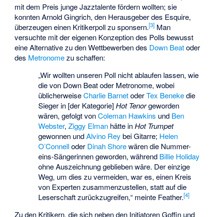
mit dem Preis junge Jazztalente fördern wollten; sie
konnten Arnold Gingrich, den Herausgeber des Esquire,
[3]
überzeugen einen Kritikerpoll zu sponsern.
Man
versuchte mit der eigenen Konzeption des Polls bewusst
eine Alternative zu den Wettbewerben des
Down Beat
oder
des
Metronome
zu schaffen:
„Wir wollten unseren Poll nicht ablaufen lassen, wie
die von Down Beat oder Metronome, wobei
üblicherweise
Charlie Barnet
oder
Tex Beneke
die
Sieger in [der Kategorie]
Hot Tenor
geworden
wären, gefolgt von
Coleman Hawkins
und
Ben
Webster
,
Ziggy Elman
hätte in
Hot Trumpet
gewonnen und
Alvino Rey
bei Gitarre;
Helen
O’Connell
oder
Dinah Shore
wären die Nummer-
eins-Sängerinnen geworden, während
Billie Holiday
ohne Auszeichnung geblieben wäre. Der einzige
Weg, um dies zu vermeiden, war es, einen Kreis
von Experten zusammenzustellen, statt auf die
[4]
Leserschaft zurückzugreifen,“ meinte Feather.
Zu den Kritikern, die sich neben den Initiatoren Goffin und