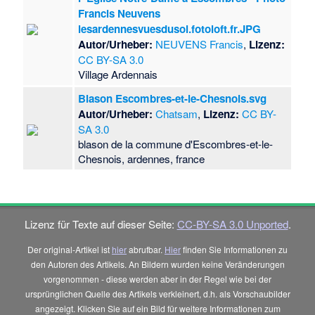
Francis Neuvens
lesardennesvuesdusol.fotoloft.fr.JPG
Autor/Urheber:
NEUVENS Francis
,
Lizenz:
CC BY-SA 3.0
Village Ardennais
Blason Escombres-et-le-Chesnois.svg
Autor/Urheber:
Chatsam
,
Lizenz:
CC BY-
SA 3.0
blason de la commune d'Escombres-et-le-
Chesnois, ardennes, france
Lizenz für Texte auf dieser Seite:
CC-BY-SA 3.0 Unported
.
Der original-Artikel ist
hier
abrufbar.
Hier
finden Sie Informationen zu
den Autoren des Artikels. An Bildern wurden keine Veränderungen
vorgenommen - diese werden aber in der Regel wie bei der
ursprünglichen Quelle des Artikels verkleinert, d.h. als Vorschaubilder
angezeigt. Klicken Sie auf ein Bild für weitere Informationen zum