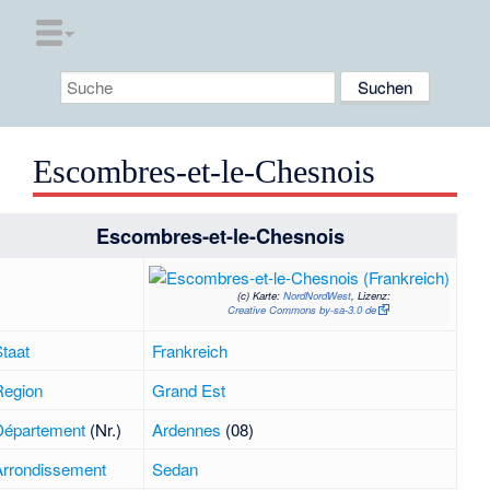
Escombres-et-le-Chesnois
Escombres-et-le-Chesnois
(c)
Karte:
NordNordWest
, Lizenz:
Creative Commons by-sa-3.0 de
Staat
Frankreich
Region
Grand Est
Département
(Nr.)
Ardennes
(08)
Arrondissement
Sedan