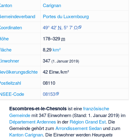
Kanton
Carignan
Gemeindeverband
Portes du Luxembourg
Koordinaten
49° 42′
N
,
5° 7′
O
Höhe
178–
329
m
Fläche
8,29
km²
Einwohner
347
(1. Januar 2019)
Bevölkerungsdichte
42 Einw./km²
ostleitzahl
08110
INSEE-Code
08153
Escombres-et-le-Chesnois
ist eine
französische
Gemeinde
mit 347 Einwohnern (Stand: 1. Januar 2019) im
Département Ardennes
in der
Région
Grand Est
. Die
Gemeinde gehört zum
Arrondissement Sedan
und zum
Kanton Carignan
. Die Einwohner werden
Heurquets