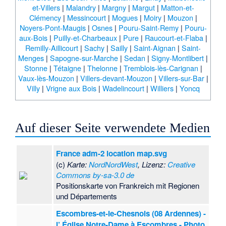
et-Villers
|
Malandry
|
Margny
|
Margut
|
Matton-et-
Clémency
|
Messincourt
|
Mogues
|
Moiry
|
Mouzon
|
Noyers-Pont-Maugis
|
Osnes
|
Pouru-Saint-Remy
|
Pouru-
aux-Bois
|
Puilly-et-Charbeaux
|
Pure
|
Raucourt-et-Flaba
|
Remilly-Aillicourt
|
Sachy
|
Sailly
|
Saint-Aignan
|
Saint-
Menges
|
Sapogne-sur-Marche
|
Sedan
|
Signy-Montlibert
|
Stonne
|
Tétaigne
|
Thelonne
|
Tremblois-lès-Carignan
|
Vaux-lès-Mouzon
|
Villers-devant-Mouzon
|
Villers-sur-Bar
|
Villy
|
Vrigne aux Bois
|
Wadelincourt
|
Williers
|
Yoncq
Auf dieser Seite verwendete Medien
France adm-2 location map.svg
(c)
Karte:
NordNordWest
, Lizenz:
Creative
Commons by-sa-3.0 de
Positionskarte von Frankreich mit Regionen
und Départements
Escombres-et-le-Chesnois (08 Ardennes) -
l’ Église Notre-Dame à Escombres - Photo