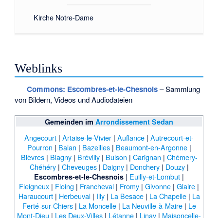
Kirche Notre-Dame
Weblinks
Commons
: Escombres-et-le-Chesnois
– Sammlung
von Bildern, Videos und Audiodateien
Gemeinden im
Arrondissement Sedan
Angecourt
|
Artaise-le-Vivier
|
Auflance
|
Autrecourt-et-
Pourron
|
Balan
|
Bazeilles
|
Beaumont-en-Argonne
|
Bièvres
|
Blagny
|
Brévilly
|
Bulson
|
Carignan
|
Chémery-
Chéhéry
|
Cheveuges
|
Daigny
|
Donchery
|
Douzy
|
|
Euilly-et-Lombut
|
Escombres-et-le-Chesnois
Fleigneux
|
Floing
|
Francheval
|
Fromy
|
Givonne
|
Glaire
|
Haraucourt
|
Herbeuval
|
Illy
|
La Besace
|
La Chapelle
|
La
Ferté-sur-Chiers
|
La Moncelle
|
La Neuville-à-Maire
|
Le
Mont-Dieu
|
Les Deux-Villes
|
Létanne
|
Linay
|
Maisoncelle-