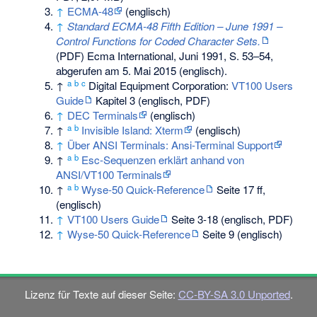
↑
ECMA-48
(englisch)
↑
Standard ECMA-48 Fifth Edition – June 1991 –
Control Functions for Coded Character Sets.
(PDF) Ecma International, Juni 1991,
S. 53–54
,
abgerufen am 5. Mai 2015
(englisch).
a
b
c
↑
Digital Equipment Corporation:
VT100 Users
Guide
Kapitel 3 (englisch, PDF)
↑
DEC Terminals
(englisch)
a
b
↑
Invisible Island: Xterm
(englisch)
↑
Über ANSI Terminals: Ansi-Terminal Support
a
b
↑
Esc-Sequenzen erklärt anhand von
ANSI/VT100 Terminals
a
b
↑
Wyse-50 Quick-Reference
Seite 17 ff,
(englisch)
↑
VT100 Users Guide
Seite 3-18 (englisch, PDF)
↑
Wyse-50 Quick-Reference
Seite 9 (englisch)
Lizenz für Texte auf dieser Seite:
CC-BY-SA 3.0 Unported
.