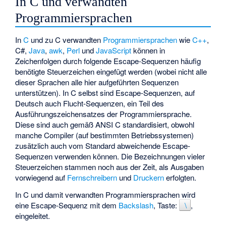
In C und verwandten
Programmiersprachen
In
C
und zu C verwandten
Programmiersprachen
wie
C++
,
C#
,
Java
,
awk
,
Perl
und
JavaScript
können in
Zeichenfolgen durch folgende Escape-Sequenzen häufig
benötigte Steuerzeichen eingefügt werden (wobei nicht alle
dieser Sprachen alle hier aufgeführten Sequenzen
unterstützen). In C selbst sind Escape-Sequenzen, auf
Deutsch auch Flucht-Sequenzen, ein Teil des
Ausführungszeichensatzes der Programmiersprache.
Diese sind auch gemäß ANSI C standardisiert, obwohl
manche Compiler (auf bestimmten Betriebssystemen)
zusätzlich auch vom Standard abweichende Escape-
Sequenzen verwenden können. Die Bezeichnungen vieler
Steuerzeichen stammen noch aus der Zeit, als Ausgaben
vorwiegend auf
Fernschreibern
und
Druckern
erfolgten.
In C und damit verwandten Programmiersprachen wird
eine Escape-Sequenz mit dem
Backslash
, Taste:
\
,
eingeleitet.