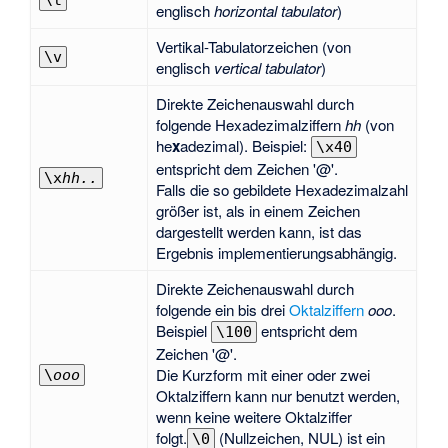
\t
englisch
horizontal tabulator
)
Vertikal-Tabulatorzeichen (von
\v
englisch
vertical tabulator
)
Direkte Zeichenauswahl durch
folgende Hexadezimalziffern
hh
(von
he
x
adezimal). Beispiel:
\x40
entspricht dem Zeichen '@'.
\x
hh..
Falls die so gebildete Hexadezimalzahl
größer ist, als in einem Zeichen
dargestellt werden kann, ist das
Ergebnis implementierungsabhängig.
Direkte Zeichenauswahl durch
folgende ein bis drei
Oktalziffern
ooo
.
Beispiel
entspricht dem
\100
Zeichen '@'.
Die Kurzform mit einer oder zwei
\
ooo
Oktalziffern kann nur benutzt werden,
wenn keine weitere Oktalziffer
folgt.
(Nullzeichen, NUL) ist ein
\0