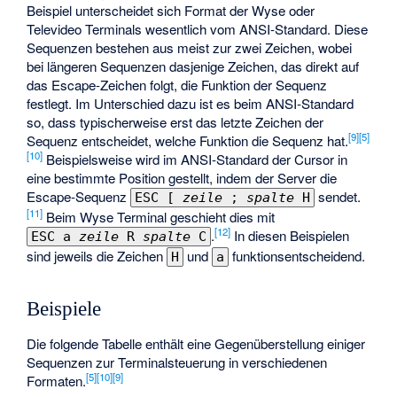
Beispiel unterscheidet sich Format der Wyse oder
Televideo Terminals wesentlich vom ANSI-Standard. Diese
Sequenzen bestehen aus meist zur zwei Zeichen, wobei
bei längeren Sequenzen dasjenige Zeichen, das direkt auf
das Escape-Zeichen folgt, die Funktion der Sequenz
festlegt. Im Unterschied dazu ist es beim ANSI-Standard
so, dass typischerweise erst das letzte Zeichen der
[
9
]
[
5
]
Sequenz entscheidet, welche Funktion die Sequenz hat.
[
10
]
Beispielsweise wird im ANSI-Standard der Cursor in
eine bestimmte Position gestellt, indem der Server die
Escape-Sequenz
sendet.
ESC [
zeile
;
spalte
H
[
11
]
Beim Wyse Terminal geschieht dies mit
[
12
]
.
In diesen Beispielen
ESC a
zeile
R
spalte
C
sind jeweils die Zeichen
und
funktionsentscheidend.
H
a
Beispiele
Die folgende Tabelle enthält eine Gegenüberstellung einiger
Sequenzen zur Terminalsteuerung in verschiedenen
[
5
]
[
10
]
[
9
]
Formaten.