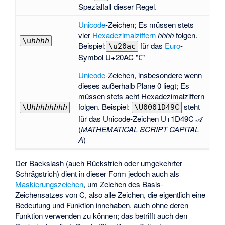
Spezialfall dieser Regel.
Unicode
-Zeichen; Es müssen stets
vier
Hexadezimalziffern
hhhh
folgen.
\u
hhhh
Beispiel:
für das
Euro
-
\u20ac
Symbol U+20AC "€"
Unicode
-Zeichen, insbesondere wenn
dieses außerhalb Plane 0 liegt; Es
müssen stets acht Hexadezimalziffern
folgen. Beispiel:
steht
\U
hhhhhhhh
\U0001D49C
für das Unicode-Zeichen U+1D49C 𝒜
(
MATHEMATICAL SCRIPT CAPITAL
A
)
Der Backslash (auch Rückstrich oder umgekehrter
Schrägstrich) dient in dieser Form jedoch auch als
Maskierungszeichen
, um Zeichen des Basis-
Zeichensatzes von C, also alle Zeichen, die eigentlich eine
Bedeutung und Funktion innehaben, auch ohne deren
Funktion verwenden zu können; das betrifft auch den