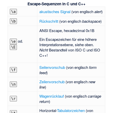
Escape-Sequenzen in C und C++
akustisches Signal
(von englisch
alert
)
\a
Rückschritt
(von englisch
backspace
)
\b
ANSI Escape, hexadezimal 0x1B
Ein Escapezeichen für eine höhere
od.
\e
Interpretationsebene, siehe oben.
\E
Nicht
Bestandteil von ISO C und ISO
C++!
Seitenvorschub
(von englisch
form
\f
feed
)
Zeilenvorschub
(von englisch
new
\n
line
)
Wagenrücklauf
(von englisch
carriage
\r
return
)
Horizontal-
Tabulatorzeichen
(von