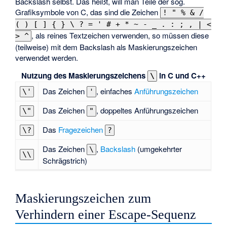
Backslash selbst. Das heißt, will man Teile der sog.
Grafiksymbole von C, das sind die Zeichen
! " % & /
( ) [ ] { } \ ? = ' # + * ~ - _ . : ; , | <
, als reines Textzeichen verwenden, so müssen diese
> ^
(teilweise) mit dem Backslash als Maskierungszeichen
verwendet werden.
Nutzung des Maskierungszeichens
in C und C++
\
Das Zeichen
, einfaches
Anführungszeichen
\'
'
Das Zeichen
, doppeltes Anführungszeichen
\"
"
Das
Fragezeichen
\?
?
Das Zeichen
,
Backslash
(umgekehrter
\
\\
Schrägstrich)
Maskierungszeichen zum
Verhindern einer Escape-Sequenz