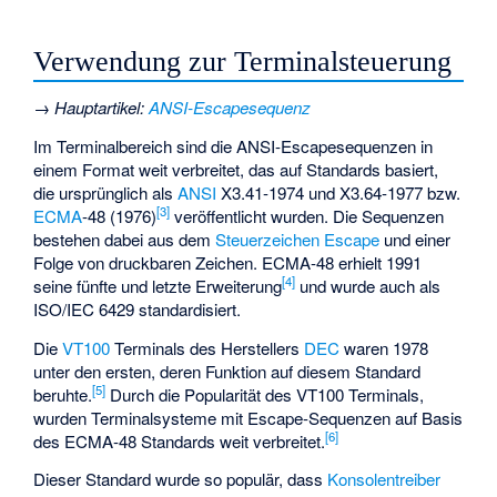
Verwendung zur Terminalsteuerung
→
Hauptartikel
:
ANSI-Escapesequenz
Im Terminalbereich sind die ANSI-Escapesequenzen in
einem Format weit verbreitet, das auf Standards basiert,
die ursprünglich als
ANSI
X3.41-1974 und X3.64-1977 bzw.
[
3
]
ECMA
-48 (1976)
veröffentlicht wurden. Die Sequenzen
bestehen dabei aus dem
Steuerzeichen
Escape
und einer
Folge von druckbaren Zeichen. ECMA-48 erhielt 1991
[
4
]
seine fünfte und letzte Erweiterung
und wurde auch als
ISO/IEC 6429 standardisiert.
Die
VT100
Terminals des Herstellers
DEC
waren 1978
unter den ersten, deren Funktion auf diesem Standard
[
5
]
beruhte.
Durch die Popularität des VT100 Terminals,
wurden Terminalsysteme mit Escape-Sequenzen auf Basis
[
6
]
des ECMA-48 Standards weit verbreitet.
Dieser Standard wurde so populär, dass
Konsolentreiber