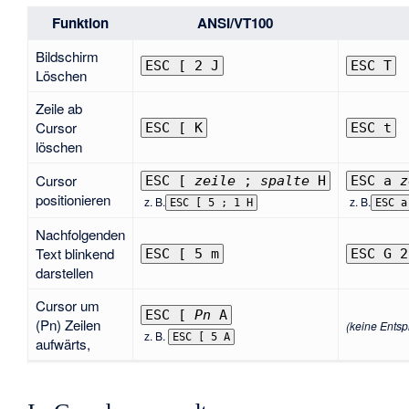
Funktion
ANSI/VT100
Bildschirm
ESC [ 2 J
ESC T
Löschen
Zeile ab
Cursor
ESC [ K
ESC t
löschen
Cursor
ESC [
zeile
;
spalte
H
ESC a
z
positionieren
z. B.
z. B.
ESC [ 5 ; 1 H
ESC a
Nachfolgenden
Text blinkend
ESC [ 5 m
ESC G 2
darstellen
Cursor um
ESC [
Pn
A
(Pn) Zeilen
(keine Ents
z. B.
ESC [ 5 A
aufwärts,