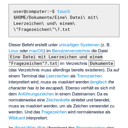
user@computer:~$ 
touch
$HOME/Dokumente/Eine\ Datei\ mit\ 
Leerzeichen\ und\ einem\ 
Dieser Befehl erstellt unter
unixartigen Systemen
(z. B.
Linux
oder
macOS
) im
Benutzerverzeichnis
die Datei
Eine Datei mit Leerzeichen und einem
im Verzeichnis
"Fragezeichen"?.txt
Dokumente
(das Verzeichnis muss allerdings bereits existieren). Da auf
einem Terminal das
Leerzeichen
als
Trennzeichen
interpretiert wird, muss es
maskiert
werden (
englisch
the
character has to be escaped
). Ebenso verhält es sich mit
dem
Anführungszeichen
in einem Dateinamen: Da es
normalerweise eine
Zeichenkette
einleitet und beendet,
muss es maskiert werden, um als Zeichen verwendet zu
werden. Und das
Fragezeichen
wird normalerweise als
Wildcard
interpretiert.
Im
World Wide Web
übernimmt das
Prozentzeichen
eine