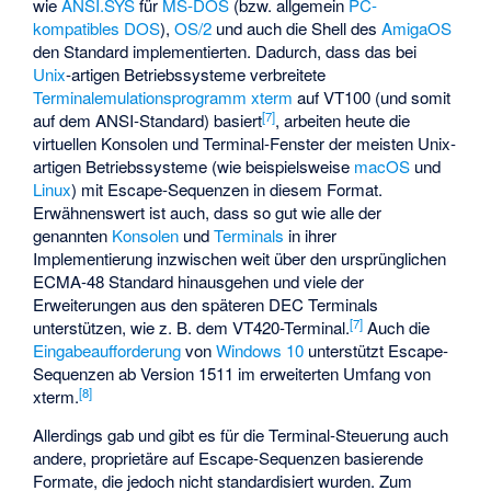
wie
ANSI.SYS
für
MS-DOS
(bzw. allgemein
PC-
kompatibles DOS
),
OS/2
und auch die Shell des
AmigaOS
den Standard implementierten. Dadurch, dass das bei
Unix
-artigen Betriebssysteme verbreitete
Terminalemulationsprogramm
xterm
auf VT100 (und somit
[
7
]
auf dem ANSI-Standard) basiert
, arbeiten heute die
virtuellen Konsolen und Terminal-Fenster der meisten Unix-
artigen Betriebssysteme (wie beispielsweise
macOS
und
Linux
) mit Escape-Sequenzen in diesem Format.
Erwähnenswert ist auch, dass so gut wie alle der
genannten
Konsolen
und
Terminals
in ihrer
Implementierung inzwischen weit über den ursprünglichen
ECMA-48 Standard hinausgehen und viele der
Erweiterungen aus den späteren DEC Terminals
[
7
]
unterstützen, wie z. B. dem VT420-Terminal.
Auch die
Eingabeaufforderung
von
Windows 10
unterstützt Escape-
Sequenzen ab Version 1511 im erweiterten Umfang von
[
8
]
xterm.
Allerdings gab und gibt es für die Terminal-Steuerung auch
andere, proprietäre auf Escape-Sequenzen basierende
Formate, die jedoch nicht standardisiert wurden. Zum