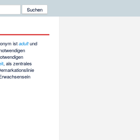
nonym ist
adult
und
notwendigen
notwendigen
it
, als zentrales
Demarkationslinie
 Erwachsensein