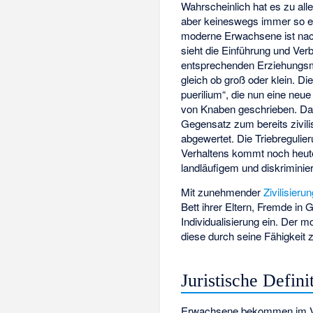
Wahrscheinlich hat es zu al
aber keineswegs immer so ein
moderne Erwachsene ist na
sieht die Einführung und Verbr
entsprechenden Erziehungsmi
gleich ob groß oder klein. D
puerilium“, die nun eine neu
von Knaben geschrieben. Dami
Gegensatz zum bereits zivili
abgewertet. Die Triebregulie
Verhaltens kommt noch heute
landläufigem und diskriminie
Mit zunehmender
Zivilisieru
Bett ihrer Eltern, Fremde in 
Individualisierung ein. Der 
diese durch seine Fähigkeit
Juristische Defini
Erwachsene bekommen im V