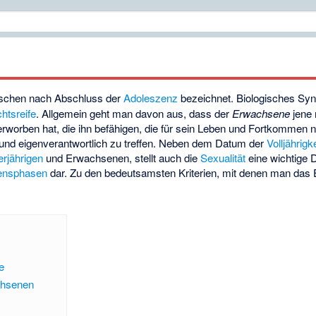
chen nach Abschluss der
Adoleszenz
bezeichnet. Biologisches Sy
htsreife
. Allgemein geht man davon aus, dass der
Erwachsene
jene 
erworben hat, die ihn befähigen, die für sein Leben und Fortkommen 
und eigenverantwortlich zu treffen. Neben dem Datum der
Volljährigke
rjährigen
und Erwachsenen, stellt auch die
Sexualität
eine wichtige 
ensphasen
dar. Zu den bedeutsamsten Kriterien, mit denen man das
e
chsenen