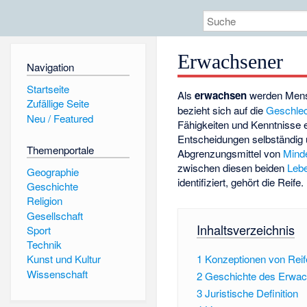
Erwachsener
Navigation
Startseite
Als
erwachsen
werden Mens
Zufällige Seite
bezieht sich auf die
Geschlec
Neu / Featured
Fähigkeiten und Kenntnisse 
Entscheidungen selbständig 
Themenportale
Abgrenzungsmittel von
Minde
zwischen diesen beiden
Leb
Geographie
identifiziert, gehört die Reife.
Geschichte
Religion
Gesellschaft
Inhaltsverzeichnis
Sport
Technik
1
Konzeptionen von Reif
Kunst und Kultur
Wissenschaft
2
Geschichte des Erwa
3
Juristische Definition