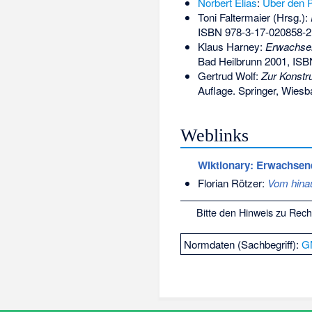
Norbert Elias
:
Über den P
Toni Faltermaier (Hrsg.):
ISBN 978-3-17-020858-2
Klaus Harney:
Erwachse
Bad Heilbrunn 2001,
ISB
Gertrud Wolf:
Zur Konstr
Auflage. Springer, Wies
Weblinks
Wiktionary: Erwachsen
Florian Rötzer:
Vom hina
Bitte den
Hinweis zu Rec
Normdaten (Sachbegriff):
G