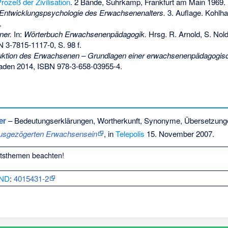
rozeß der Zivilisation
. 2 Bände, Suhrkamp, Frankfurt am Main 1969.
Entwicklungspsychologie des Erwachsenenalters.
3. Auflage. Kohlha
.
ner.
In:
Wörterbuch Erwachsenenpädagogik.
Hrsg. R. Arnold, S. Nolda
N 3-7815-1117-0
, S. 98 f.
uktion des Erwachsenen – Grundlagen einer erwachsenenpädagogisc
baden 2014,
ISBN 978-3-658-03955-4
.
er
– Bedeutungserklärungen, Wortherkunft, Synonyme, Übersetzung
usgezögerten Erwachsensein
, in
Telepolis
15. November 2007.
htsthemen
beachten!
ND
:
4015431-2