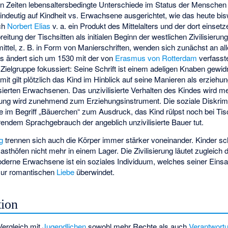
len Zeiten lebensaltersbedingte Unterschiede im Status der Mensche
deutig auf Kindheit vs. Erwachsene ausgerichtet, wie das heute bis
ch
Norbert Elias
v. a. ein Produkt des Mittelalters und der dort einsetz
eitung der Tischsitten als initialen Beginn der westlichen Zivilisierun
ttel, z. B. in Form von Manierschriften, wenden sich zunächst an a
ies ändert sich um 1530 mit der von
Erasmus von Rotterdam
verfasste
e Zielgruppe fokussiert: Seine Schrift ist einem adeligen Knaben gew
t gilt plötzlich das Kind im Hinblick auf seine Manieren als erziehun
sierten Erwachsenen. Das unzivilisierte Verhalten des Kindes wird m
rung wird zunehmend zum Erziehungsinstrument. Die soziale Diskrimin
 im Begriff „Bäuerchen“ zum Ausdruck, das Kind rülpst noch bei Tis
rendem Sprachgebrauch der angeblich unzivilisierte Bauer tut.
ng
trennen sich auch die Körper immer stärker voneinander. Kinder sc
Gasthöfen nicht mehr in einem Lager. Die Zivilisierung läutet zugleich
moderne Erwachsene ist ein soziales Individuum, welches seiner Eins
 zur romantischen
Liebe
überwindet.
tion
ergleich mit
Jugendlichen
sowohl mehr Rechte als auch
Verantwort