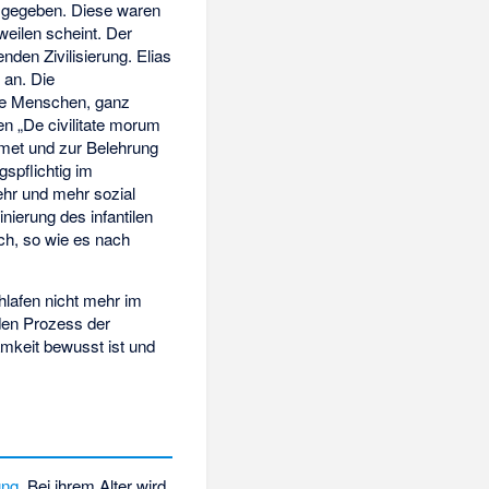
n gegeben. Diese waren
weilen scheint. Der
enden Zivilisierung. Elias
g an. Die
lle Menschen, ganz
n „De civilitate morum
idmet und zur Belehrung
gspflichtig im
ehr und mehr sozial
ierung des infantilen
ch, so wie es nach
hlafen nicht mehr im
 den Prozess der
amkeit bewusst ist und
ung
. Bei ihrem Alter wird