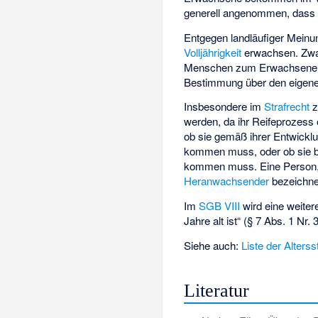
generell angenommen, dass s
Entgegen landläufiger Meinu
Volljährigkeit
erwachsen. Zwar
Menschen zum Erwachsenen e
Bestimmung über den eigenen
Insbesondere im
Strafrecht
z
werden, da ihr Reifeprozess 
ob sie gemäß ihrer Entwickl
kommen muss, oder ob sie be
kommen muss. Eine Person, di
Heranwachsender
bezeichne
Im
SGB VIII
wird eine weiter
Jahre alt ist“ (§ 7 Abs. 1 Nr.
Siehe auch:
Liste der Alters
Literatur