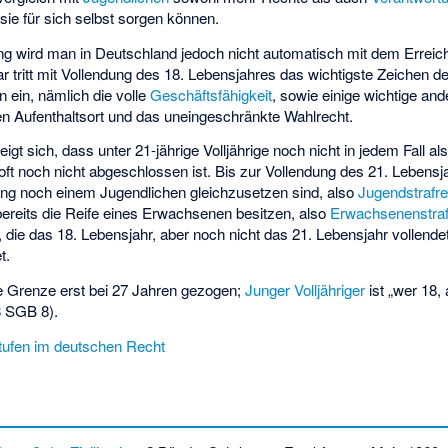
ie für sich selbst sorgen können.
ng wird man in Deutschland jedoch nicht automatisch mit dem Errei
 tritt mit Vollendung des 18. Lebensjahres das wichtigste Zeichen d
in, nämlich die volle
Geschäftsfähigkeit
, sowie einige wichtige and
 Aufenthaltsort und das uneingeschränkte Wahlrecht.
eigt sich, dass unter 21-jährige Volljährige noch nicht in jedem Fall
oft noch nicht abgeschlossen ist. Bis zur Vollendung des 21. Lebensja
ung noch einem Jugendlichen gleichzusetzen sind, also
Jugendstrafre
reits die Reife eines Erwachsenen besitzen, also
Erwachsenenstraf
e das 18. Lebensjahr, aber noch nicht das 21. Lebensjahr vollendet 
t.
e Grenze erst bei 27 Jahren gezogen;
Junger Volljähriger
ist „wer 18,
 3 SGB 8).
stufen im deutschen Recht