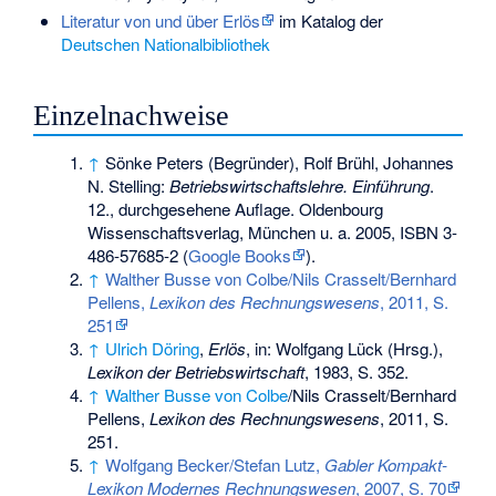
Literatur von und über Erlös
im Katalog der
Deutschen Nationalbibliothek
Einzelnachweise
↑
Sönke Peters (Begründer), Rolf Brühl, Johannes
N. Stelling:
Betriebswirtschaftslehre. Einführung
.
12., durchgesehene Auflage. Oldenbourg
Wissenschaftsverlag, München u. a. 2005,
ISBN 3-
486-57685-2
(
Google Books
).
↑
Walther Busse von Colbe/Nils Crasselt/Bernhard
Pellens,
Lexikon des Rechnungswesens
, 2011, S.
251
↑
Ulrich Döring
,
Erlös
, in: Wolfgang Lück (Hrsg.),
Lexikon der Betriebswirtschaft
, 1983, S. 352.
↑
Walther Busse von Colbe
/Nils Crasselt/Bernhard
Pellens,
Lexikon des Rechnungswesens
, 2011, S.
251.
↑
Wolfgang Becker/Stefan Lutz,
Gabler Kompakt-
Lexikon Modernes Rechnungswesen
, 2007, S. 70