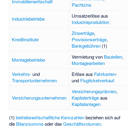
Immobilienwirtschaft
Pachtzins
Umsatzerlöse aus
Industriebetriebe
Industrieproduktion
Zinserträge
,
Kreditinstitute
Provisionserträge
,
Bankgebühren
(1)
Vermietung von
Bauteilen
,
Montagebetriebe
Montagearbeiten
Verkehrs-
und
Erlöse aus
Fahrkarten
-
Transportunternehmen
und
Flugticketverkauf
Versicherungsprämien
,
Versicherungsunternehmen
Kapitalerträge
aus
Kapitalanlagen
(1)
betriebswirtschaftliche Kennzahlen
beziehen sich auf
die
Bilanzsumme
oder das
Geschäftsvolumen
.