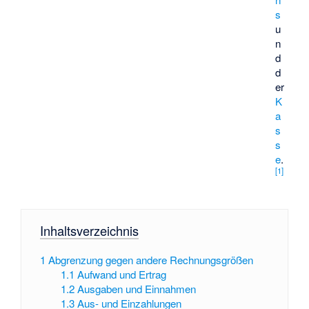
s
u
n
d
d
er
K
a
s
s
e
.
[
1
]
Inhaltsverzeichnis
1
Abgrenzung gegen andere Rechnungsgrößen
1.1
Aufwand und Ertrag
1.2
Ausgaben und Einnahmen
1.3
Aus- und Einzahlungen