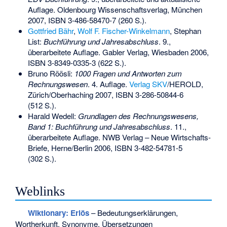
Auflage. Oldenbourg Wissenschaftsverlag, München
2007,
ISBN 3-486-58470-7
(260 S.).
Gottfried Bähr
,
Wolf F. Fischer-Winkelmann
, Stephan
List:
Buchführung und Jahresabschluss
. 9.,
überarbeitete Auflage. Gabler Verlag, Wiesbaden 2006,
ISBN 3-8349-0335-3
(622 S.).
Bruno Röösli:
1000 Fragen und Antworten zum
Rechnungswesen
. 4. Auflage.
Verlag SKV
/HEROLD,
Zürich/Oberhaching 2007,
ISBN 3-286-50844-6
(512 S.).
Harald Wedell:
Grundlagen des Rechnungswesens,
Band 1: Buchführung und Jahresabschluss
. 11.,
überarbeitete Auflage. NWB Verlag – Neue Wirtschafts-
Briefe, Herne/Berlin 2006,
ISBN 3-482-54781-5
(302 S.).
Weblinks
Wiktionary: Erlös
– Bedeutungserklärungen,
Wortherkunft, Synonyme, Übersetzungen