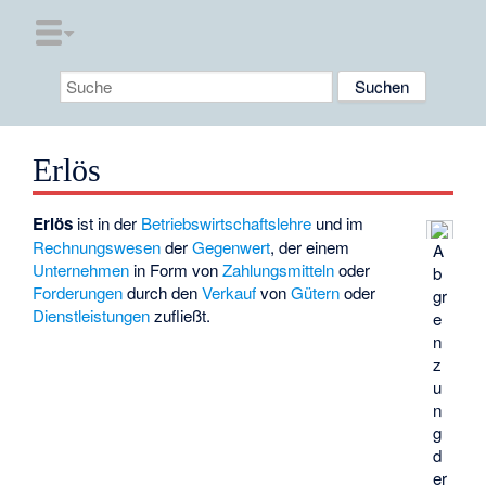
Erlös
Erlös
ist in der
Betriebswirtschaftslehre
und im
Rechnungswesen
der
Gegenwert
, der einem
A
Unternehmen
in Form von
Zahlungsmitteln
oder
b
Forderungen
durch den
Verkauf
von
Gütern
oder
gr
Dienstleistungen
zufließt.
e
n
z
u
n
g
d
er