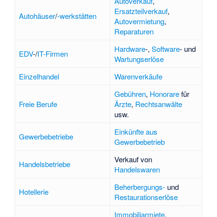
Autoverkauf
,
Ersatzteilverkauf
,
Autohäuser
/
-werkstätten
Autovermietung
,
Reparaturen
Hardware
-,
Software
- und
EDV
-/
IT-Firmen
Wartungserlöse
Einzelhandel
Warenverkäufe
Gebühren
,
Honorare
für
Freie Berufe
Ärzte
,
Rechtsanwälte
usw.
Einkünfte aus
Gewerbebetriebe
Gewerbebetrieb
Verkauf von
Handelsbetriebe
Handelswaren
Beherbergungs-
und
Hotellerie
Restaurationserlöse
Immobiliarmiete
,