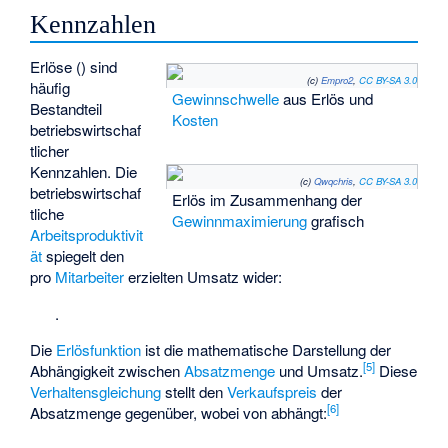
Kennzahlen
Erlöse (
) sind
(c)
Empro2
,
CC BY-SA 3.0
häufig
Gewinnschwelle
aus Erlös und
Bestandteil
Kosten
betriebswirtschaf
tlicher
Kennzahlen. Die
(c)
Qwqchris
,
CC BY-SA 3.0
betriebswirtschaf
Erlös im Zusammenhang der
tliche
Gewinnmaximierung
grafisch
Arbeitsproduktivit
ät
spiegelt den
pro
Mitarbeiter
erzielten Umsatz wider:
.
Die
Erlösfunktion
ist die mathematische Darstellung der
[
5
]
Abhängigkeit zwischen
Absatzmenge
und Umsatz.
Diese
Verhaltensgleichung
stellt den
Verkaufspreis
der
[
6
]
Absatzmenge
gegenüber, wobei
von
abhängt: