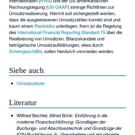
internationalen (
IFRS
) und der US-amerikanischen
Rechnungslegung (
US-GAAP
) strenge Richtlinien zur
Umsatzrealisierung. Hiermit soll sichergestellt werden,
dass die ausgewiesenen Umsatzzahlen korrekt sind und
kaum einem
Restrisiko
unterliegen. Kern ist die Regelung
des
International Financial Reporting Standard 15
über die
Realisierung von Umsätzen. Bilanzskandale und
betrügerische Umsatzaufblähungen, etwa durch
Scheingeschäfte
, sollen hierdurch vermieden werden.
Siehe auch
Umsatzsteuer
Literatur
Wilfried Bechtel, Alfred Brink:
Einführung in die
moderne Finanzbuchführung: Grundlagen der
Buchungs- und Abschlusstechnik und Grundzüge der
EDV-Buchführung
. 9., überarbeitete und aktualisierte