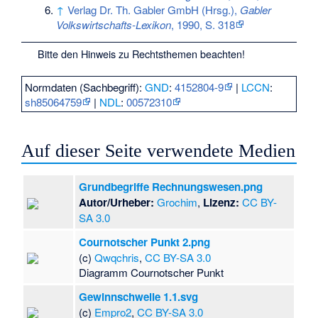
↑
Verlag Dr. Th. Gabler GmbH (Hrsg.),
Gabler
Volkswirtschafts-Lexikon
, 1990, S. 318
Bitte den
Hinweis zu Rechtsthemen
beachten!
Normdaten (Sachbegriff):
GND
:
4152804-9
|
LCCN
:
sh85064759
|
NDL
:
00572310
Auf dieser Seite verwendete Medien
Grundbegriffe Rechnungswesen.png
Autor/Urheber:
Grochim
,
Lizenz:
CC BY-
SA 3.0
Cournotscher Punkt 2.png
(c)
Qwqchris
,
CC BY-SA 3.0
Diagramm Cournotscher Punkt
Gewinnschwelle 1.1.svg
(c)
Empro2
,
CC BY-SA 3.0