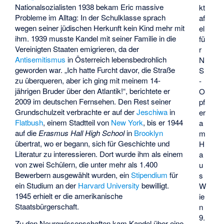
Nationalsozialisten 1938 bekam Eric massive
kt
Probleme im Alltag: In der Schulklasse sprach
af
wegen seiner jüdischen Herkunft kein Kind mehr mit
el
ihm. 1939 musste Kandel mit seiner Familie in die
fü
Vereinigten Staaten emigrieren, da der
r
Antisemitismus
in Österreich lebensbedrohlich
N
geworden war. „Ich hatte Furcht davor, die Straße
S
zu überqueren, aber ich ging mit meinem 14-
-
jährigen Bruder über den Atlantik!“, berichtete er
O
2009 im deutschen Fernsehen. Den Rest seiner
pf
Grundschulzeit verbrachte er auf der
Jeschiwa
in
er
Flatbush
, einem Stadtteil von
New York
, bis er 1944
a
auf die
Erasmus Hall High School
in
Brooklyn
m
übertrat, wo er begann, sich für Geschichte und
H
Literatur zu interessieren. Dort wurde ihm als einem
a
von zwei Schülern, die unter mehr als 1.400
u
Bewerbern ausgewählt wurden, ein
Stipendium
für
s
ein Studium an der
Harvard University
bewilligt.
W
1945 erhielt er die amerikanische
ie
Staatsbürgerschaft.
n
9.
Zu den Neurowissenschaften kam Kandel über eine