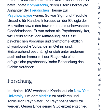
,
befreundete
Kommilitonin
, deren Eltern überzeugte
S
Anhänger der
Freudschen
Theorie zur
e
Psychoanalyse
waren. So war Sigmund Freud die
v
Ursache für Kandels Interesse an der Biologie der
er
Motivation sowie des bewussten und unbewussten
in
Gedächtnisses. Er war schon als Psychoanalytiker,
g
wie Freud selbst, der Auffassung, dass alle
a
psychischen Vorgänge und Symptome letztlich
s
physiologische Vorgänge im Gehirn sind.
s
Entsprechend beschäftigt er sich unter anderem
e
auch schon immer mit der Frage, wie eine
8,
erfolgreiche psychoanalytische Behandlung das
d
Gehirn verändert.
ar
u
nt
Forschung
er
a
Im Herbst 1952 wechselte Kandel auf die
New York
u
University
, um dort
Medizin
zu studieren und
c
schließlich Psychiater und Psychoanalytiker zu
h
werden. Gegen Ende seiner Studienzeit entschied