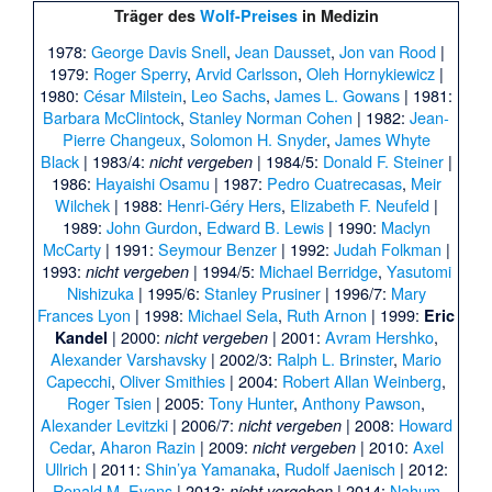
Träger des
Wolf-Preises
in Medizin
1978:
George Davis Snell
,
Jean Dausset
,
Jon van Rood
|
1979:
Roger Sperry
,
Arvid Carlsson
,
Oleh Hornykiewicz
|
1980:
César Milstein
,
Leo Sachs
,
James L. Gowans
| 1981:
Barbara McClintock
,
Stanley Norman Cohen
| 1982:
Jean-
Pierre Changeux
,
Solomon H. Snyder
,
James Whyte
Black
| 1983/4:
| 1984/5:
Donald F. Steiner
|
nicht vergeben
1986:
Hayaishi Osamu
| 1987:
Pedro Cuatrecasas
,
Meir
Wilchek
| 1988:
Henri-Géry Hers
,
Elizabeth F. Neufeld
|
1989:
John Gurdon
,
Edward B. Lewis
| 1990:
Maclyn
McCarty
| 1991:
Seymour Benzer
| 1992:
Judah Folkman
|
1993:
| 1994/5:
Michael Berridge
,
Yasutomi
nicht vergeben
Nishizuka
| 1995/6:
Stanley Prusiner
| 1996/7:
Mary
Frances Lyon
| 1998:
Michael Sela
,
Ruth Arnon
| 1999:
Eric
| 2000:
| 2001:
Avram Hershko
,
Kandel
nicht vergeben
Alexander Varshavsky
| 2002/3:
Ralph L. Brinster
,
Mario
Capecchi
,
Oliver Smithies
| 2004:
Robert Allan Weinberg
,
Roger Tsien
| 2005:
Tony Hunter
,
Anthony Pawson
,
Alexander Levitzki
| 2006/7:
| 2008:
Howard
nicht vergeben
Cedar
,
Aharon Razin
| 2009:
| 2010:
Axel
nicht vergeben
Ullrich
| 2011:
Shin’ya Yamanaka
,
Rudolf Jaenisch
| 2012:
Ronald M. Evans
| 2013:
| 2014:
Nahum
nicht vergeben