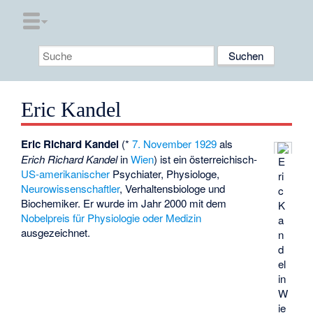
Eric Kandel
Eric Richard Kandel
(*
7. November
1929
als
Erich Richard Kandel
in
Wien
) ist ein österreichisch-
E
US-amerikanischer
Psychiater, Physiologe,
ri
Neurowissenschaftler
, Verhaltensbiologe und
c
Biochemiker. Er wurde im Jahr 2000 mit dem
K
Nobelpreis für Physiologie oder Medizin
a
ausgezeichnet.
n
d
el
in
W
ie