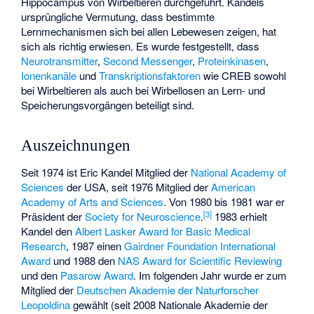
Hippocampus von Wirbeltieren durchgeführt. Kandels
ursprüngliche Vermutung, dass bestimmte
Lernmechanismen sich bei allen Lebewesen zeigen, hat
sich als richtig erwiesen. Es wurde festgestellt, dass
Neurotransmitter
,
Second Messenger
,
Proteinkinasen
,
Ionenkanäle
und
Transkriptionsfaktoren
wie CREB sowohl
bei Wirbeltieren als auch bei Wirbellosen an Lern- und
Speicherungsvorgängen beteiligt sind.
Auszeichnungen
Seit 1974 ist Eric Kandel Mitglied der
National Academy of
Sciences
der USA, seit 1976 Mitglied der
American
Academy of Arts and Sciences
. Von 1980 bis 1981 war er
[
3
]
Präsident der
Society for Neuroscience
.
1983 erhielt
Kandel den
Albert Lasker Award for Basic Medical
Research
, 1987 einen
Gairdner Foundation International
Award
und 1988 den
NAS Award for Scientific Reviewing
und den
Pasarow Award
. Im folgenden Jahr wurde er zum
Mitglied der
Deutschen Akademie der Naturforscher
Leopoldina
gewählt (seit 2008 Nationale Akademie der