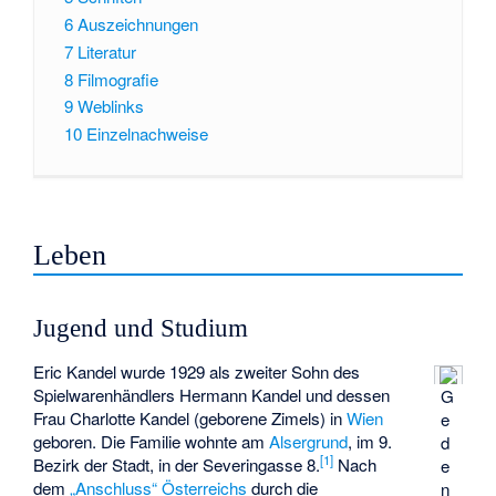
6
Auszeichnungen
7
Literatur
8
Filmografie
9
Weblinks
10
Einzelnachweise
Leben
Jugend und Studium
Eric Kandel wurde 1929 als zweiter Sohn des
Spielwarenhändlers Hermann Kandel und dessen
G
Frau Charlotte Kandel (geborene Zimels) in
Wien
e
geboren. Die Familie wohnte am
Alsergrund
, im 9.
d
[
1
]
Bezirk der Stadt, in der Severingasse 8.
Nach
e
dem
„Anschluss“ Österreichs
durch die
n