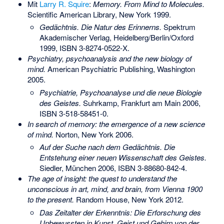
Mit
Larry R. Squire
:
Memory. From Mind to Molecules.
Scientific American Library, New York 1999.
Gedächtnis. Die Natur des Erinnerns.
Spektrum
Akademischer Verlag, Heidelberg/Berlin/Oxford
1999,
ISBN 3-8274-0522-X
.
Psychiatry, psychoanalysis and the new biology of
mind.
American Psychiatric Publishing, Washington
2005.
Psychiatrie, Psychoanalyse und die neue Biologie
des Geistes.
Suhrkamp, Frankfurt am Main 2006,
ISBN 3-518-58451-0
.
In search of memory: the emergence of a new science
of mind.
Norton, New York 2006.
Auf der Suche nach dem Gedächtnis. Die
Entstehung einer neuen Wissenschaft des Geistes.
Siedler, München 2006,
ISBN 3-88680-842-4
.
The age of insight: the quest to understand the
unconscious in art, mind, and brain, from Vienna 1900
to the present.
Random House, New York 2012.
Das Zeitalter der Erkenntnis: Die Erforschung des
Unbewussten in Kunst, Geist und Gehirn von der