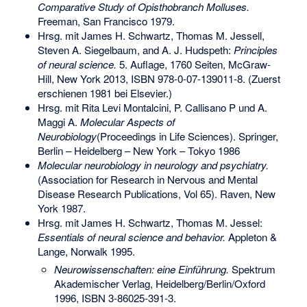
Comparative Study of Opisthobranch Molluses.
Freeman, San Francisco 1979.
Hrsg. mit James H. Schwartz, Thomas M. Jessell,
Steven A. Siegelbaum, and A. J. Hudspeth:
Principles
of neural science.
5. Auflage, 1760 Seiten, McGraw-
Hill, New York 2013,
ISBN 978-0-07-139011-8
. (Zuerst
erschienen 1981 bei Elsevier.)
Hrsg. mit Rita Levi Montalcini, P. Callisano P und A.
Maggi A.
Molecular Aspects of
Neurobiology
(Proceedings in Life Sciences). Springer,
Berlin – Heidelberg – New York – Tokyo 1986
Molecular neurobiology in neurology and psychiatry.
(Association for Research in Nervous and Mental
Disease Research Publications, Vol 65). Raven, New
York 1987.
Hrsg. mit James H. Schwartz, Thomas M. Jessel:
Essentials of neural science and behavior.
Appleton &
Lange, Norwalk 1995.
Neurowissenschaften: eine Einführung.
Spektrum
Akademischer Verlag, Heidelberg/Berlin/Oxford
1996,
ISBN 3-86025-391-3
.