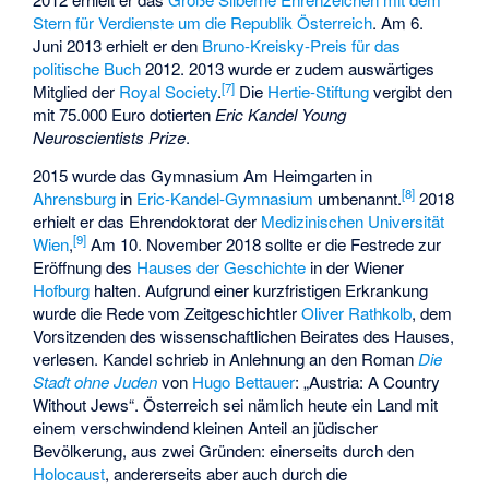
Stern für Verdienste um die Republik Österreich
. Am 6.
Juni 2013 erhielt er den
Bruno-Kreisky-Preis für das
politische Buch
2012. 2013 wurde er zudem auswärtiges
[
7
]
Mitglied der
Royal Society
.
Die
Hertie-Stiftung
vergibt den
mit 75.000 Euro dotierten
Eric Kandel Young
Neuroscientists Prize
.
2015 wurde das Gymnasium Am Heimgarten in
[
8
]
Ahrensburg
in
Eric-Kandel-Gymnasium
umbenannt.
2018
erhielt er das Ehrendoktorat der
Medizinischen Universität
[
9
]
Wien
,
Am 10. November 2018 sollte er die Festrede zur
Eröffnung des
Hauses der Geschichte
in der Wiener
Hofburg
halten. Aufgrund einer kurzfristigen Erkrankung
wurde die Rede vom Zeitgeschichtler
Oliver Rathkolb
, dem
Vorsitzenden des wissenschaftlichen Beirates des Hauses,
verlesen. Kandel schrieb in Anlehnung an den Roman
Die
Stadt ohne Juden
von
Hugo Bettauer
: „Austria: A Country
Without Jews“. Österreich sei nämlich heute ein Land mit
einem verschwindend kleinen Anteil an jüdischer
Bevölkerung, aus zwei Gründen: einerseits durch den
Holocaust
, andererseits aber auch durch die