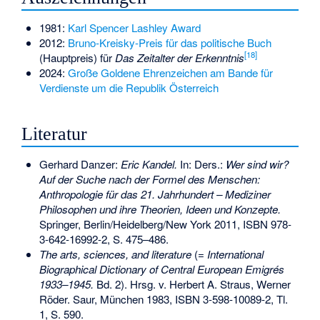
1981:
Karl Spencer Lashley Award
2012:
Bruno-Kreisky-Preis für das politische Buch
[
18
]
(Hauptpreis) für
Das Zeitalter der Erkenntnis
2024:
Große Goldene Ehrenzeichen am Bande für
Verdienste um die Republik Österreich
Literatur
Gerhard Danzer:
Eric Kandel.
In: Ders.:
Wer sind wir?
Auf der Suche nach der Formel des Menschen:
Anthropologie für das 21. Jahrhundert – Mediziner
Philosophen und ihre Theorien, Ideen und Konzepte.
Springer, Berlin/Heidelberg/New York 2011,
ISBN 978-
3-642-16992-2
, S. 475–486.
The arts, sciences, and literature
(=
International
Biographical Dictionary of Central European Emigrés
1933–1945.
Bd. 2). Hrsg. v. Herbert A. Straus, Werner
Röder. Saur, München 1983,
ISBN 3-598-10089-2
, Tl.
1, S. 590.