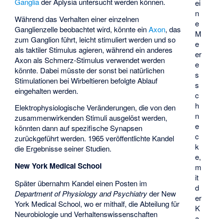
Ganglia
der Aplysia untersucht werden können.
ei
n
Während das Verhalten einer einzelnen
e
Ganglienzelle beobachtet wird, könnte ein
Axon
, das
M
zum Ganglion führt, leicht stimuliert werden und so
e
als taktiler Stimulus agieren, während ein anderes
er
Axon als Schmerz-Stimulus verwendet werden
e
könnte. Dabei müsste der sonst bei natürlichen
s
Stimulationen bei Wirbeltieren befolgte Ablauf
s
eingehalten werden.
c
h
Elektrophysiologische Veränderungen, die von den
n
zusammenwirkenden Stimuli ausgelöst werden,
e
könnten dann auf spezifische Synapsen
c
zurückgeführt werden. 1965 veröffentlichte Kandel
k
die Ergebnisse seiner Studien.
e,
New York Medical School
m
it
Später übernahm Kandel einen Posten im
d
Department of Physiology and Psychiatry
der
New
er
York Medical School
, wo er mithalf, die Abteilung für
K
Neurobiologie und Verhaltenswissenschaften
a