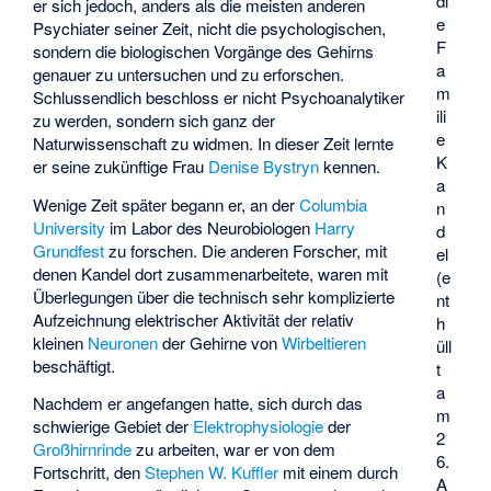
di
er sich jedoch, anders als die meisten anderen
e
Psychiater seiner Zeit, nicht die psychologischen,
F
sondern die biologischen Vorgänge des Gehirns
a
genauer zu untersuchen und zu erforschen.
m
Schlussendlich beschloss er nicht Psychoanalytiker
ili
zu werden, sondern sich ganz der
e
Naturwissenschaft zu widmen. In dieser Zeit lernte
K
er seine zukünftige Frau
Denise Bystryn
kennen.
a
Wenige Zeit später begann er, an der
Columbia
n
University
im Labor des Neurobiologen
Harry
d
Grundfest
zu forschen. Die anderen Forscher, mit
el
denen Kandel dort zusammenarbeitete, waren mit
(e
Überlegungen über die technisch sehr komplizierte
nt
Aufzeichnung elektrischer Aktivität der relativ
h
kleinen
Neuronen
der Gehirne von
Wirbeltieren
üll
beschäftigt.
t
a
Nachdem er angefangen hatte, sich durch das
m
schwierige Gebiet der
Elektrophysiologie
der
2
Großhirnrinde
zu arbeiten, war er von dem
6.
Fortschritt, den
Stephen W. Kuffler
mit einem durch
A