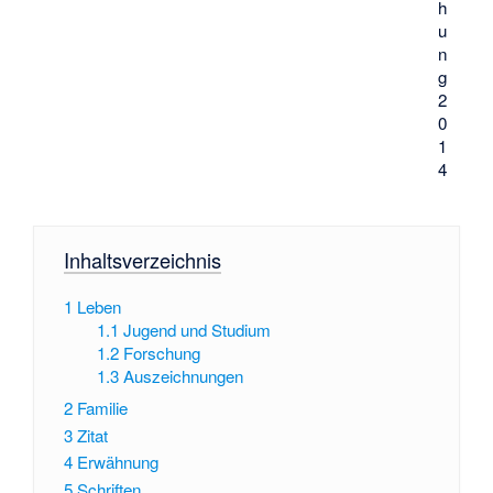
h
u
n
g
2
0
1
4
Inhaltsverzeichnis
1
Leben
1.1
Jugend und Studium
1.2
Forschung
1.3
Auszeichnungen
2
Familie
3
Zitat
4
Erwähnung
5
Schriften