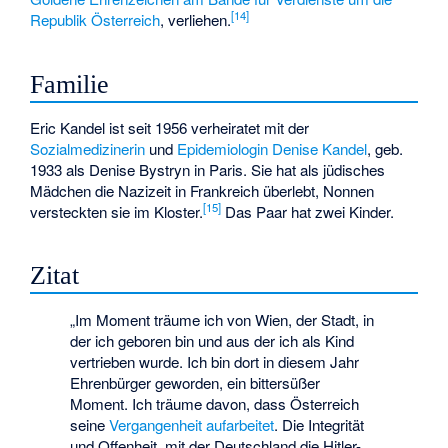
[
14
]
Republik Österreich
, verliehen.
Familie
Eric Kandel ist seit 1956 verheiratet mit der
Sozialmedizinerin
und
Epidemiologin
Denise Kandel
, geb.
1933 als Denise Bystryn in Paris. Sie hat als jüdisches
Mädchen die Nazizeit in Frankreich überlebt, Nonnen
[
15
]
versteckten sie im Kloster.
Das Paar hat zwei Kinder.
Zitat
„Im Moment träume ich von Wien, der Stadt, in
der ich geboren bin und aus der ich als Kind
vertrieben wurde. Ich bin dort in diesem Jahr
Ehrenbürger geworden, ein bittersüßer
Moment. Ich träume davon, dass Österreich
seine
Vergangenheit aufarbeitet
. Die Integrität
und Offenheit, mit der Deutschland die Hitler-