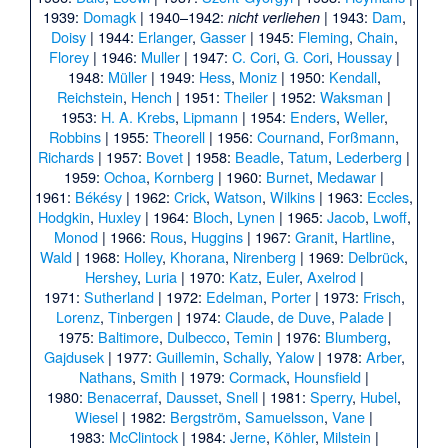
1939:
Domagk
| 1940–1942:
| 1943:
Dam
,
nicht verliehen
Doisy
| 1944:
Erlanger
,
Gasser
| 1945:
Fleming
,
Chain
,
Florey
| 1946:
Muller
| 1947:
C. Cori
,
G. Cori
,
Houssay
|
1948:
Müller
| 1949:
Hess
,
Moniz
| 1950:
Kendall
,
Reichstein
,
Hench
| 1951:
Theiler
| 1952:
Waksman
|
1953:
H. A. Krebs
,
Lipmann
| 1954:
Enders
,
Weller
,
Robbins
| 1955:
Theorell
| 1956:
Cournand
,
Forßmann
,
Richards
| 1957:
Bovet
| 1958:
Beadle
,
Tatum
,
Lederberg
|
1959:
Ochoa
,
Kornberg
| 1960:
Burnet
,
Medawar
|
1961:
Békésy
| 1962:
Crick
,
Watson
,
Wilkins
| 1963:
Eccles
,
Hodgkin
,
Huxley
| 1964:
Bloch
,
Lynen
| 1965:
Jacob
,
Lwoff
,
Monod
| 1966:
Rous
,
Huggins
| 1967:
Granit
,
Hartline
,
Wald
| 1968:
Holley
,
Khorana
,
Nirenberg
| 1969:
Delbrück
,
Hershey
,
Luria
| 1970:
Katz
,
Euler
,
Axelrod
|
1971:
Sutherland
| 1972:
Edelman
,
Porter
| 1973:
Frisch
,
Lorenz
,
Tinbergen
| 1974:
Claude
,
de Duve
,
Palade
|
1975:
Baltimore
,
Dulbecco
,
Temin
| 1976:
Blumberg
,
Gajdusek
| 1977:
Guillemin
,
Schally
,
Yalow
| 1978:
Arber
,
Nathans
,
Smith
| 1979:
Cormack
,
Hounsfield
|
1980:
Benacerraf
,
Dausset
,
Snell
| 1981:
Sperry
,
Hubel
,
Wiesel
| 1982:
Bergström
,
Samuelsson
,
Vane
|
1983:
McClintock
| 1984:
Jerne
,
Köhler
,
Milstein
|