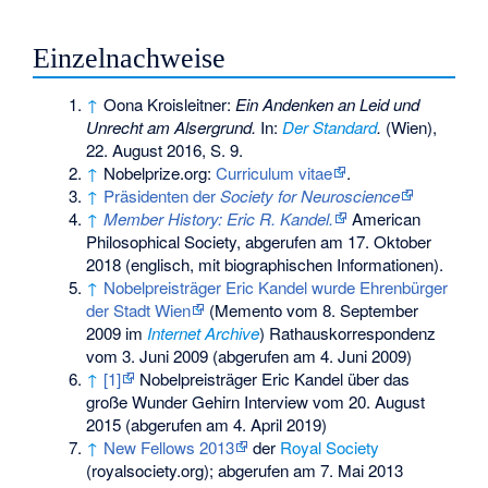
Einzelnachweise
↑
Oona Kroisleitner:
Ein Andenken an Leid und
Unrecht am Alsergrund.
In:
Der Standard
.
(Wien),
22. August 2016, S. 9.
↑
Nobelprize.org:
Curriculum vitae
.
↑
Präsidenten der
Society for Neuroscience
↑
Member History: Eric R. Kandel.
American
Philosophical Society,
abgerufen am 17. Oktober
2018
(englisch, mit biographischen Informationen).
↑
Nobelpreisträger Eric Kandel wurde Ehrenbürger
der Stadt Wien
(
Memento
vom 8. September
2009 im
Internet Archive
) Rathauskorrespondenz
vom 3. Juni 2009 (abgerufen am 4. Juni 2009)
↑
[1]
Nobelpreisträger Eric Kandel über das
große Wunder Gehirn Interview vom 20. August
2015 (abgerufen am 4. April 2019)
↑
New Fellows 2013
der
Royal Society
(royalsociety.org); abgerufen am 7. Mai 2013