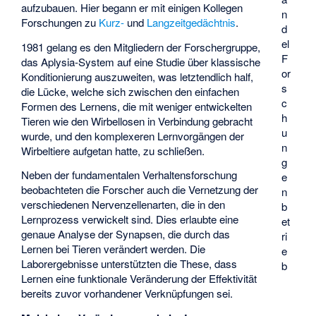
aufzubauen. Hier begann er mit einigen Kollegen
n
Forschungen zu
Kurz-
und
Langzeitgedächtnis
.
d
el
1981 gelang es den Mitgliedern der Forschergruppe,
F
das Aplysia-System auf eine Studie über klassische
or
Konditionierung auszuweiten, was letztendlich half,
s
die Lücke, welche sich zwischen den einfachen
c
Formen des Lernens, die mit weniger entwickelten
h
Tieren wie den Wirbellosen in Verbindung gebracht
u
wurde, und den komplexeren Lernvorgängen der
n
Wirbeltiere aufgetan hatte, zu schließen.
g
Neben der fundamentalen Verhaltensforschung
e
beobachteten die Forscher auch die Vernetzung der
n
verschiedenen Nervenzellenarten, die in den
b
Lernprozess verwickelt sind. Dies erlaubte eine
et
genaue Analyse der Synapsen, die durch das
ri
Lernen bei Tieren verändert werden. Die
e
Laborergebnisse unterstützten die These, dass
b
Lernen eine funktionale Veränderung der Effektivität
bereits zuvor vorhandener Verknüpfungen sei.