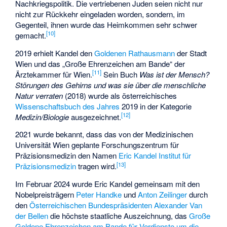
Nachkriegspolitik. Die vertriebenen Juden seien nicht nur
nicht zur Rückkehr eingeladen worden, sondern, im
Gegenteil, ihnen wurde das Heimkommen sehr schwer
[
10
]
gemacht.
2019 erhielt Kandel den
Goldenen Rathausmann
der Stadt
Wien und das „Große Ehrenzeichen am Bande“ der
[
11
]
Ärztekammer für Wien.
Sein Buch
Was ist der Mensch?
Störungen des Gehirns und was sie über die menschliche
Natur verraten
(2018) wurde als österreichisches
Wissenschaftsbuch des Jahres
2019 in der Kategorie
[
12
]
Medizin/Biologie
ausgezeichnet.
2021 wurde bekannt, dass das von der Medizinischen
Universität Wien geplante Forschungszentrum für
Präzisionsmedizin
den Namen
Eric Kandel Institut für
[
13
]
Präzisionsmedizin
tragen wird.
Im Februar 2024 wurde Eric Kandel gemeinsam mit den
Nobelpreisträgern
Peter Handke
und
Anton Zeilinger
durch
den
Österreichischen Bundespräsidenten
Alexander Van
der Bellen
die höchste staatliche Auszeichnung, das
Große
Goldene Ehrenzeichen am Bande für Verdienste um die