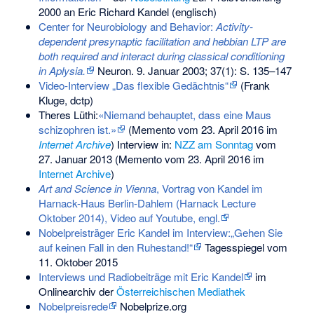
2000 an Eric Richard Kandel (englisch)
Center for Neurobiology and Behavior:
Activity-
dependent presynaptic facilitation and hebbian LTP are
both required and interact during classical conditioning
in Aplysia.
Neuron. 9. Januar 2003; 37(1): S. 135–147
Video-Interview „Das flexible Gedächtnis“
(Frank
Kluge, dctp)
Theres Lüthi:
«Niemand behauptet, dass eine Maus
schizophren ist.»
(
Memento
vom 23. April 2016 im
Internet Archive
) Interview in:
NZZ am Sonntag
vom
27. Januar 2013 (Memento vom 23. April 2016 im
Internet Archive
)
Art and Science in Vienna
, Vortrag von Kandel im
Harnack-Haus Berlin-Dahlem (Harnack Lecture
Oktober 2014), Video auf Youtube, engl.
Nobelpreisträger Eric Kandel im Interview:„Gehen Sie
auf keinen Fall in den Ruhestand!“
Tagesspiegel vom
11. Oktober 2015
Interviews und Radiobeiträge mit Eric Kandel
im
Onlinearchiv der
Österreichischen Mediathek
Nobelpreisrede
Nobelprize.org