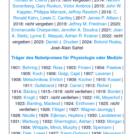
Sonenberg
,
Gary Ruvkun
,
Victor Ambros
| 2015:
John W.
Kappler
,
Philippa Marrack
,
Jeffrey Ravetch
| 2016:
C.
Ronald Kahn
,
Lewis C. Cantley
| 2017:
James P. Allison
|
2018:
| 2019:
Jeffrey M. Friedman
| 2020:
nicht vergeben
Emmanuelle Charpentier
,
Jennifer A. Doudna
| 2021:
Joan
A. Steitz
,
Lynne E. Maquat
,
Adrian R. Krainer
| 2022:
nicht
| 2023:
Daniel J. Drucker
| 2024:
Botond Roska
,
vergeben
José-Alain Sahel
Träger des Nobelpreises für Physiologie oder Medizin
1901:
Behring
| 1902:
Ross
| 1903:
Finsen
| 1904:
Pawlow
|
1905:
Koch
| 1906:
Golgi
,
Cajal
| 1907:
Laveran
|
1908:
Metschnikow
,
Ehrlich
| 1909:
Kocher
| 1910:
Kossel
|
1911:
Gullstrand
| 1912:
Carrel
| 1913:
Richet
|
1914:
Bárány
| 1915–1918:
| 1919:
Bordet
|
nicht verliehen
1920:
Krogh
| 1921:
| 1922:
Hill
,
Meyerhof
|
nicht verliehen
1923:
Banting
,
Macleod
| 1924:
Einthoven
| 1925:
nicht
| 1926:
Fibiger
| 1927:
Wagner-Jauregg
|
verliehen
1928:
Nicolle
| 1929:
Eijkman
,
Hopkins
| 1930:
Landsteiner
|
1931:
Warburg
| 1932:
Sherrington
,
Adrian
| 1933:
Morgan
|
1934:
Whipple
,
Minot
,
Murphy
| 1935:
Spemann
|
1936:
Dale
,
Loewi
| 1937:
Szent-Györgyi
| 1938:
Heymans
|