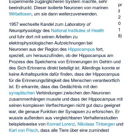
Experimente zugänglicheren System machte, sehr
pr
beeindruckt. Dieser isolierte Neuronen von marinen
il
Wirbellosen
, um sie dann weiterzuverwenden.
2
0
1957 wechselte Kandel zum
Laboratory of
1
Neurophysiology
des
National Institutes of Health
8)
und fuhr dort mit seinen Arbeiten zu
elektrophysiologischen Aufzeichnungen bei
Neuronen aus der Region des
Hippocampus
fort,
speziell, um herauszufinden, ob der Hippocampus am
Prozess des Speicherns von Erinnerungen im Gehirn und
des Sich-Erinnerns direkt beteiligt ist. Allerdings konnte er
keine Anhaltspunkte dafür finden, dass der Hippocampus
für die Erinnerungsfähigkeit des Menschen verantwortlich
ist. Er erkannte, dass das Gedächtnis mit den
synaptischen
Verbindungen zwischen den Neuronen
zusammenhängen musste und dass der Hippocampus mit
seinen komplexen Verflechtungen nicht gut dazu geeignet
war, die genaue Funktion der Synapsen zu erforschen. Er
wusste außerdem aus vergleichbaren Verhaltensstudien
beispielsweise von
Konrad Lorenz
,
Nikolaas Tinbergen
und
Karl von Frisch
, dass alle Tiere über eine zumindest