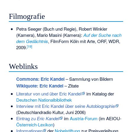
Filmografie
Petra Seeger (Buch und Regie), Robert Winkler
(Kamera), Mario Masini (Kamera):
Auf der Suche nach
dem Gedächtnis
, FilmForm Köln mit Arte, ORF, WDR,
[
19
]
2009.
Weblinks
Commons
: Eric Kandel
– Sammlung von Bildern
Wikiquote: Eric Kandel
– Zitate
Literatur von und über Eric Kandel
im Katalog der
Deutschen Nationalbibliothek
Interview mit Eric Kandel über seine Autobiographie
(Deutschlandradio Kultur, Juni 2006)
Eintrag zu
Eric Kandel
im
Austria-Forum
(im AEIOU-
Österreich-Lexikon
)
Informationen
der
Nobelstiftung
zur Preisverleihung