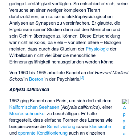
geringe Lernfähigkeit verfügten. So entschied er sich, seine
Versuche an einer weniger komplexen Tierart
durchzuführen, um so seine elektrophysiologischen
Analysen an Synapsen zu vereinfachen. Er glaubte, die
Ergebnisse seiner Studien dann auf den Menschen und
sein Gehirn übertragen zu können. Diese Entscheidung
war nicht risikolos, da viele – vor allem ältere – Biologen
meinten, dass durch das Studium der
Physiologie
der
Wirbellosen nicht viel über die menschliche
Erinnerungsfähigkeit herausgefunden werden könne.
Von 1960 bis 1965 arbeitete Kandel an der
Harvard Medical
[
2
]
School
in
Boston
in der Psychiatrie.
Aplysia californica
1962 ging Kandel nach Paris, um sich dort mit dem
Kalifornischen Seehasen
(
Aplysia californica
), einer
A
Meeresschnecke
, zu beschäftigen. Er hatte
pl
festgestellt, dass einfache Formen des Lernens wie
y
beispielsweise die
Sensitivierung
sowie
klassische
si
und
operante Konditionierung
auch an einzelnen
a
,