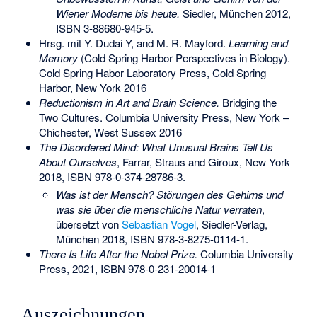
Wiener Moderne bis heute.
Siedler, München 2012,
ISBN 3-88680-945-5
.
Hrsg. mit Y. Dudai Y, and M. R. Mayford.
Learning and
Memory
(Cold Spring Harbor Perspectives in Biology).
Cold Spring Habor Laboratory Press, Cold Spring
Harbor, New York 2016
Reductionism in Art and Brain Science.
Bridging the
Two Cultures. Columbia University Press, New York –
Chichester, West Sussex 2016
The Disordered Mind: What Unusual Brains Tell Us
About Ourselves
, Farrar, Straus and Giroux, New York
2018,
ISBN 978-0-374-28786-3
.
Was ist der Mensch? Störungen des Gehirns und
was sie über die menschliche Natur verraten
,
übersetzt von
Sebastian Vogel
, Siedler-Verlag,
München 2018,
ISBN 978-3-8275-0114-1
.
There Is Life After the Nobel Prize.
Columbia University
Press, 2021,
ISBN 978-0-231-20014-1
Auszeichnungen