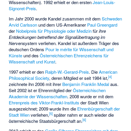
Wissenschaften). 1992 erhielt er den ersten
Jean-Louis-
Signoret-Preis
.
Im Jahr 2000 wurde Kandel zusammen mit dem
Schweden
Arvid Carlsson
und dem US-Amerikaner
Paul Greengard
der
Nobelpreis für Physiologie oder Medizin
für
ihre
Entdeckungen betreffend der Signalübertragung im
Nervensystem
verliehen. Kandel ist außerdem Träger des
deutschen Ordens
Pour le mérite für Wissenschaft und
Künste
und des
Österreichischen Ehrenzeichens für
Wissenschaft und Kunst
.
1997 erhielt er den
Ralph-W.-Gerard-Preis
. Die
American
[
4
]
Philosophical Society
, deren Mitglied er seit 1984 ist,
zeichnete ihn 2006 mit ihrer
Benjamin Franklin Medal
aus.
Seit 2002 ist er Ehrenmitglied der
Österreichischen
Akademie der Wissenschaften
. 2008 wurde er mit dem
Ehrenpreis des Viktor-Frankl-Instituts
der Stadt Wien
ausgezeichnet; 2009 wurde ihm die
Ehrenbürgerschaft der
[
5
]
Stadt Wien
verliehen,
später nahm er auch wieder die
[
6
]
österreichische Staatsbürgerschaft an.
2012 erhielt er das
Große Silberne Ehrenzeichen mit dem