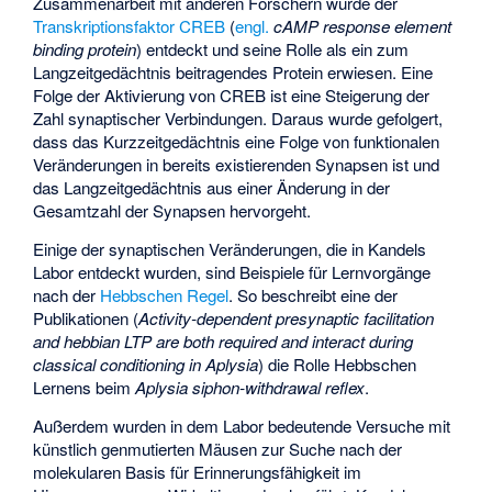
Zusammenarbeit mit anderen Forschern wurde der
Transkriptionsfaktor
CREB
(
engl.
cAMP response element
binding protein
) entdeckt und seine Rolle als ein zum
Langzeitgedächtnis beitragendes Protein erwiesen. Eine
Folge der Aktivierung von CREB ist eine Steigerung der
Zahl synaptischer Verbindungen. Daraus wurde gefolgert,
dass das Kurzzeitgedächtnis eine Folge von funktionalen
Veränderungen in bereits existierenden Synapsen ist und
das Langzeitgedächtnis aus einer Änderung in der
Gesamtzahl der Synapsen hervorgeht.
Einige der synaptischen Veränderungen, die in Kandels
Labor entdeckt wurden, sind Beispiele für Lernvorgänge
nach der
Hebbschen Regel
. So beschreibt eine der
Publikationen (
Activity-dependent presynaptic facilitation
and hebbian LTP are both required and interact during
classical conditioning in Aplysia
) die Rolle Hebbschen
Lernens beim
Aplysia siphon-withdrawal reflex
.
Außerdem wurden in dem Labor bedeutende Versuche mit
künstlich genmutierten Mäusen zur Suche nach der
molekularen Basis für Erinnerungsfähigkeit im