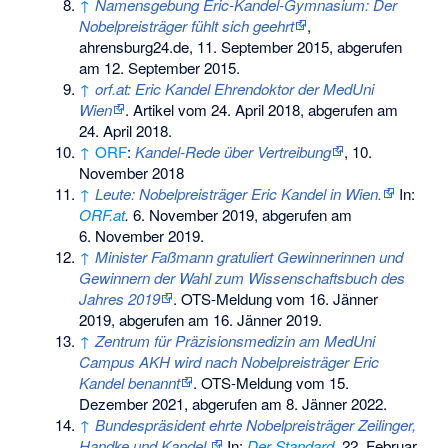
↑
Namensgebung Eric-Kandel-Gymnasium: Der
Nobelpreisträger fühlt sich geehrt
,
ahrensburg24.de, 11. September 2015, abgerufen
am 12. September 2015.
↑
orf.at: Eric Kandel Ehrendoktor der MedUni
Wien
. Artikel vom 24. April 2018, abgerufen am
24. April 2018.
↑
ORF
:
Kandel-Rede über Vertreibung
, 10.
November 2018
↑
Leute: Nobelpreisträger Eric Kandel in Wien.
In:
ORF.at
.
6. November 2019,
abgerufen am
6. November 2019
.
↑
Minister Faßmann gratuliert Gewinnerinnen und
Gewinnern der Wahl zum Wissenschaftsbuch des
Jahres 2019
. OTS-Meldung vom 16. Jänner
2019, abgerufen am 16. Jänner 2019.
↑
Zentrum für Präzisionsmedizin am MedUni
Campus AKH wird nach Nobelpreisträger Eric
Kandel benannt
. OTS-Meldung vom 15.
Dezember 2021, abgerufen am 8. Jänner 2022.
↑
Bundespräsident ehrte Nobelpreisträger Zeilinger,
Handke und Kandel.
In:
Der Standard
.
22. Februar