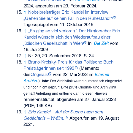
2024,
abgerufen am 23. Februar 2024
.
↑
Nobelpreisträger Eric Kandel im Interview:
„Gehen Sie auf keinen Fall in den Ruhestand!“
Tagesspiegel vom 11. Oktober 2015
↑
„Es ging so viel verloren.“ Der Hirnforscher Eric
Kandel wünscht sich den Wiederaufbau einer
jüdischen Gesellschaft in Wien
In:
Die Zeit
vom
16. Juli 2009
↑
Nr. 39, 20. September 2018, S. 34.
↑
Bruno-Kreisky-Preis für das Politische Buch:
PreisträgerInnen seit 1993
(
Memento
des
Originals
vom 22. Mai 2023 im
Internet
Archive
)
Info:
Der Archivlink wurde automatisch eingesetzt
und noch nicht geprüft. Bitte prüfe Original- und Archivlink
,
gemäß
Anleitung
und entferne dann diesen Hinweis.
renner-institut.at, abgerufen am 27. Januar 2023
(PDF; 149 KB)
↑
Eric Kandel – Auf der Suche nach dem
Gedächtnis – W-film.
Abgerufen am 19. August
2021
.