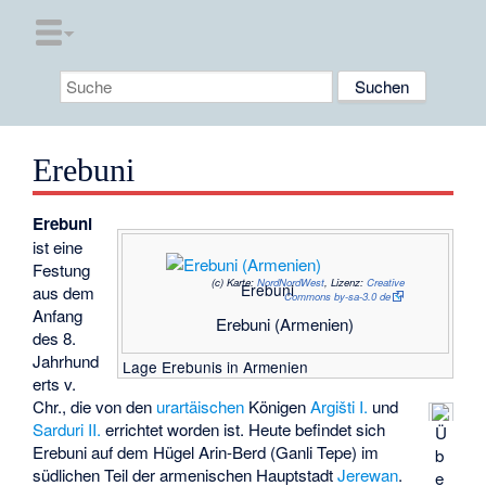
Erebuni
Erebuni
ist eine
Festung
(c)
Karte:
NordNordWest
, Lizenz:
Creative
Erebuni
aus dem
Commons by-sa-3.0 de
Anfang
Erebuni (Armenien)
des 8.
Jahrhund
Lage Erebunis in Armenien
erts v.
Chr., die von den
urartäischen
Königen
Argišti I.
und
Sarduri II.
errichtet worden ist. Heute befindet sich
Ü
Erebuni auf dem Hügel
Arin-Berd
(Ganli Tepe) im
b
südlichen Teil der armenischen Hauptstadt
Jerewan
.
e