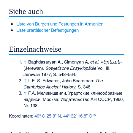
Siehe auch
Liste von Burgen und Festungen in Armenien
Liste urartäischer Befestigungen
Einzelnachweise
↑
Baghdasaryan A., Simonyan A,
et al.
«Երևան»
(Jerewan).
Sowjetische Enzyklopädie
Vol. III.
Jerewan 1977, S. 548–564.
↑
I. E. S. Edwards, John Boardman:
The
Cambridge Ancient History.
S. 346
↑
Г.А. Меликишвили, Урартские клинообразные
надписи. Москва: Издательство АН СССР, 1960,
Nr. 138
Koordinaten:
40° 8′ 25,8″
N
,
44° 32′ 16,8″
O