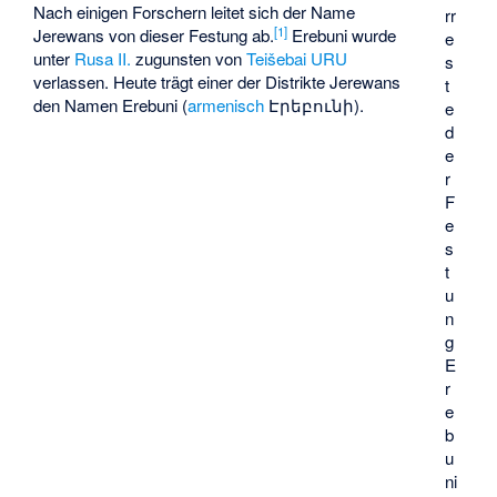
Nach einigen Forschern leitet sich der Name
rr
[1]
Jerewans von dieser Festung ab.
Erebuni wurde
e
unter
Rusa II.
zugunsten von
Teišebai URU
s
verlassen. Heute trägt einer der Distrikte Jerewans
t
den Namen Erebuni (
armenisch
Էրեբունի
).
e
d
e
r
F
e
s
t
u
n
g
E
r
e
b
u
ni