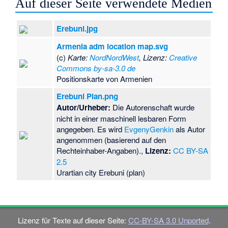
Auf dieser Seite verwendete Medien
Erebuni.jpg
Armenia adm location map.svg
(c)
Karte:
NordNordWest
, Lizenz:
Creative
Commons by-sa-3.0 de
Positionskarte von Armenien
Erebuni Plan.png
Autor/Urheber:
Die Autorenschaft wurde
nicht in einer maschinell lesbaren Form
angegeben. Es wird
EvgenyGenkin
als Autor
angenommen (basierend auf den
Rechteinhaber-Angaben).,
Lizenz:
CC BY-SA
2.5
Urartian city Erebuni (plan)
Lizenz für Texte auf dieser Seite:
CC-BY-SA 3.0 Unported
.