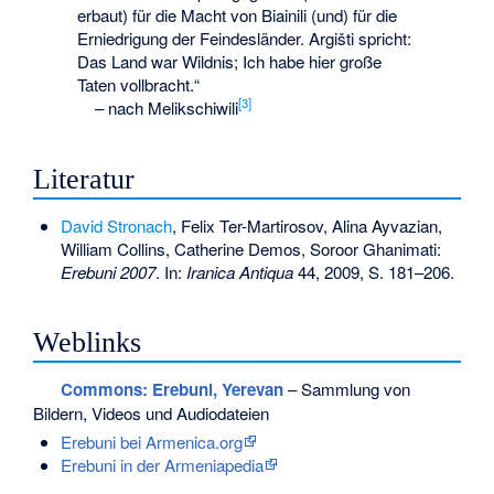
erbaut) für die Macht von Biainili (und) für die
Erniedrigung der Feindesländer. Argišti spricht:
Das Land war Wildnis; Ich habe hier große
Taten vollbracht.“
[3]
–
nach Melikschiwili
Literatur
David Stronach
, Felix Ter-Martirosov, Alina Ayvazian,
William Collins, Catherine Demos, Soroor Ghanimati:
Erebuni 2007
. In:
Iranica Antiqua
44, 2009, S. 181–206.
Weblinks
Commons
: Erebuni, Yerevan
– Sammlung von
Bildern, Videos und Audiodateien
Erebuni bei Armenica.org
Erebuni in der Armeniapedia