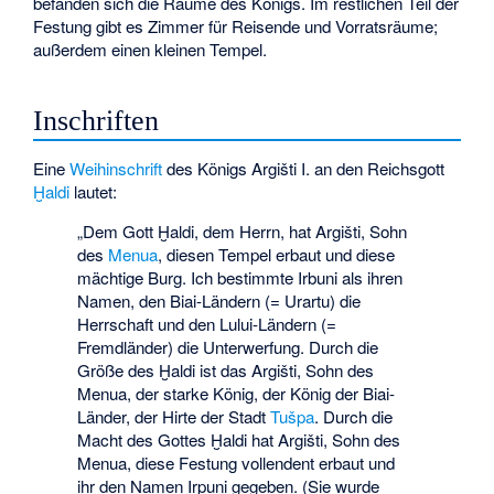
befanden sich die Räume des Königs. Im restlichen Teil der
Festung gibt es Zimmer für Reisende und Vorratsräume;
außerdem einen kleinen Tempel.
Inschriften
Eine
Weihinschrift
des Königs Argišti I. an den Reichsgott
Ḫaldi
lautet:
„Dem Gott Ḫaldi, dem Herrn, hat Argišti, Sohn
des
Menua
, diesen Tempel erbaut und diese
mächtige Burg. Ich bestimmte Irbuni als ihren
Namen, den Biai-Ländern (= Urartu) die
Herrschaft und den Lului-Ländern (=
Fremdländer) die Unterwerfung. Durch die
Größe des Ḫaldi ist das Argišti, Sohn des
Menua, der starke König, der König der Biai-
Länder, der Hirte der Stadt
Tušpa
. Durch die
Macht des Gottes Ḫaldi hat Argišti, Sohn des
Menua, diese Festung vollendent erbaut und
ihr den Namen Irpuni gegeben. (Sie wurde