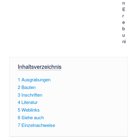
n
E
r
e
b
u
ni
Inhaltsverzeichnis
1
Ausgrabungen
2
Bauten
3
Inschriften
4
Literatur
5
Weblinks
6
Siehe auch
7
Einzelnachweise