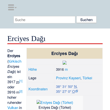
Erciyes Dağı
Der
Erciyes Dağı
Erciyes
(
türkisch
Erciyes
Höhe
3916
m
Dağı
) ist
ein
Lage
Provinz Kayseri
,
Türkei
[1]
3917
m
38° 31′ 50″
N
,
oder
Koordinaten
35° 27′ 0″
O
[2]
3916 m
hoher
ruhender
Erciyes Dağı (Türkei)
Vulkan
in