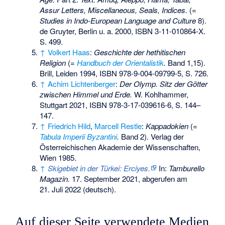
Assur Letters, Miscellaneous, Seals, Indices.
(=
Studies in Indo-European Language and Culture
8).
de Gruyter, Berlin u. a. 2000,
ISBN 3-11-010864-X
.
S. 499.
↑
Volkert Haas
:
Geschichte der hethitischen
Religion
(=
Handbuch der Orientalistik
.
Band 1,15).
Brill, Leiden 1994,
ISBN 978-9-004-09799-5
, S. 726.
↑
Achim Lichtenberger
:
Der Olymp. Sitz der Götter
zwischen Himmel und Erde.
W. Kohlhammer,
Stuttgart 2021,
ISBN 978-3-17-039616-6
, S. 144–
147.
↑
Friedrich Hild
,
Marcell Restle
:
Kappadokien
(=
Tabula Imperii Byzantini
.
Band 2). Verlag der
Österreichischen Akademie der Wissenschaften,
Wien 1985.
↑
Skigebiet in der Türkei: Erciyes.
In:
Tamburello
Magazin.
17. September 2021,
abgerufen am
21. Juli 2022
(deutsch).
Auf dieser Seite verwendete Medien