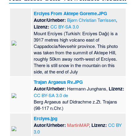
Erciyes From Aktepe Goreme.JPG
Autor/Urheber:
Bjørn Christian Tørrissen
,
Lizenz:
CC BY-SA 3.0
Mount Erciyes (Turkish: Erciyes Dağı) is a
3917 metres high volcano east of
Cappadocia/Nevsehir province. This photo
was taken from the summit of Aktepe Hill,
roughly 50km away north-west of Erciyes.
There is still snow in the mountain on this
side, at the end of July
Trajan Argaeus Rv.JPG
Autor/Urheber:
Hermann Junghans,
Lizenz:
CC BY-SA 3.0 de
Berg Argaeus auf Didrachme z.Zt. Trajans
(98-117 n.Chr.)
Erciyes.jpg
Autor/Urheber:
MartinMAP
,
Lizenz:
CC BY
3.0