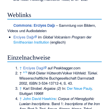
Weblinks
Commons
: Erciyes Dağı
– Sammlung von Bildern,
Videos und Audiodateien
Erciyes Dağı
im
Global Volcanism Program
der
Smithsonian Institution
(englisch)
Einzelnachweise
↑
Erciyes Dagi
auf Peakbagger.com
a
b
↑
Wolf-Dieter Hütteroth/Volker Höhfeld:
Türkei
.
Wissenschaftliche Buchgesellschaft Darmstadt
2002,
ISBN 3-534-13712-4
, S. 43.
↑
Karl Strobel:
Argaios (2)
In:
Der Neue Pauly
.
Stuttgart 1996ff
↑
John David Hawkins
:
Corpus of Hieroglyphic
Luwian Inscriptions.
Band 1:
Inscriptions of the Iron
Age.
Part 2:
Text. Amuq, Aleppo, Hama, Tabal,