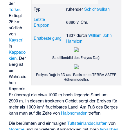
der
Typ
ruhender
Schichtvulkan
Türkei
.
Er liegt
Letzte
25 km
6880 v. Chr.
Eruption
südlich
von
1837 durch
William John
Erstbesteigung
Kayseri
Hamilton
in
Kappado
Satellitenbild des Erciyes Dağı
kien
. Der
Berg ist
ein
Erciyes Dağı in 3D (auf Basis eines TERRA ASTER
Wahrzeic
Höhenmodells).
hen
Kayseris.
Er überragt die etwa 1000 m hoch liegende Stadt um
2900 m. In diesem trockenen Gebiet sorgt der Erciyes für
mehr als 1000 km² fruchtbares Land. Am Fuß des Berges
kann man auf die Zelte von
Halbnomaden
treffen.
Die berühmten und einmaligen
Tuffsteinlandschaften
von
Göreme
und im weiteren Kappadokien mit ihren
typischen