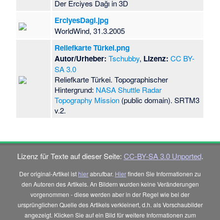
Der Erciyes Dağı in 3D
ErciyesDagi.jpg
WorldWind, 31.3.2005
Reliefkarte Türkei.png
Autor/Urheber:
Tschubby
,
Lizenz:
CC BY-
SA 3.0
Reliefkarte Türkei. Topographischer
Hintergrund:
NASA Shuttle Radar
Topography Mission
(public domain). SRTM3
v.2.
Lizenz für Texte auf dieser Seite:
CC-BY-SA 3.0 Unported
.
Der original-Artikel ist
hier
abrufbar.
Hier
finden Sie Informationen zu
den Autoren des Artikels. An Bildern wurden keine Veränderungen
vorgenommen - diese werden aber in der Regel wie bei der
ursprünglichen Quelle des Artikels verkleinert, d.h. als Vorschaubilder
angezeigt. Klicken Sie auf ein Bild für weitere Informationen zum