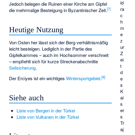
id
Jedoch belegen die Ruinen einer Kirche am Gipfel
ra
[7]
die mehrmalige Besteigung in Byzantinischer Zeit.
c
h
m
Heutige Nutzung
e
z
Von Osten her lässt sich der Berg verhältnismäßig
ur
leicht besteigen. Lediglich in der Partie des
Z
Gipfelkammes – auch im Hochsommer verschneit
ei
– empfiehlt sich für kurze Streckenabschnitte
t
Seilsicherung
.
d
[8]
Der Erciyes ist ein wichtiges
Wintersportgebiet
.
e
s
K
Siehe auch
ai
s
er
Liste von Bergen in der Türkei
s
Liste von Vulkanen in der Türkei
Tr
aj