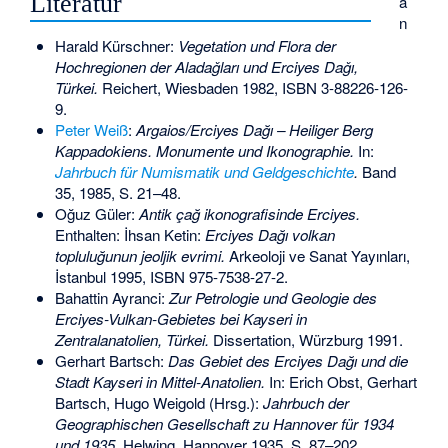
Literatur
a
n
Harald Kürschner:
Vegetation und Flora der
Hochregionen der Aladaǧları und Erciyes Daǧı,
Türkei.
Reichert, Wiesbaden 1982,
ISBN 3-88226-126-
9
.
Peter Weiß
:
Argaios/Erciyes Dağı – Heiliger Berg
Kappadokiens. Monumente und Ikonographie.
In:
Jahrbuch für Numismatik und Geldgeschichte
.
Band
35, 1985, S. 21–48.
Oğuz Güler:
Antik çağ ikonografisinde Erciyes.
Enthalten: İhsan Ketin:
Erciyes Dağı volkan
topluluğunun jeoljik evrimi.
Arkeoloji ve Sanat Yayınları,
İstanbul 1995,
ISBN 975-7538-27-2
.
Bahattin Ayranci:
Zur Petrologie und Geologie des
Erciyes-Vulkan-Gebietes bei Kayseri in
Zentralanatolien, Türkei.
Dissertation, Würzburg 1991.
Gerhart Bartsch:
Das Gebiet des Erciyes Dağı und die
Stadt Kayseri in Mittel-Anatolien.
In: Erich Obst, Gerhart
Bartsch, Hugo Weigold (Hrsg.):
Jahrbuch der
Geographischen Gesellschaft zu Hannover für 1934
und 1935.
Helwing, Hannover 1935, S. 87–202.