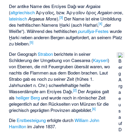
Der antike Name des Erciyes Dağı war
Argaios
(
altgriechisch
Ἀργαῖος
, bzw.
Ἀργαῖον ὄρος
Argaion oros
,
[3]
lateinisch
Argaeus Mons
).
Der Name ist eine Umbildung
[4]
des hethitischen Namens Ḫarki (auch Harhari,
„der
Weiße“). Während des hethitischen
purulliya
-Festes
wurde
Ḫarki neben anderen Bergen aufgefordert, an seinem Platz
[5]
zu bleiben.
Der Geograph
Strabon
berichtete in seiner
Schilderung der Umgebung von Caesarea (
Kayseri
)
B
von Ebenen, die mit Feuergruben übersät waren, wo
er
nachts die Flammen aus dem Boden brachen. Laut
g
Strabo gab es noch zu seiner Zeit (frühes 1.
A
Jahrhundert n. Chr.) schwefelhaltige heiße
rg
[2]
Wasserdämpfe am Erciyes Dağı.
Der Argaios galt
a
als
heiliger Berg
und wurde noch in römischer Zeit
e
gelegentlich auf den Rückseiten von Münzen für die
u
[6]
griechisch geprägten Provinzen abgebildet.
s
a
Die
Erstbesteigung
erfolgte durch
William John
uf
Hamilton
im Jahre 1837.
D