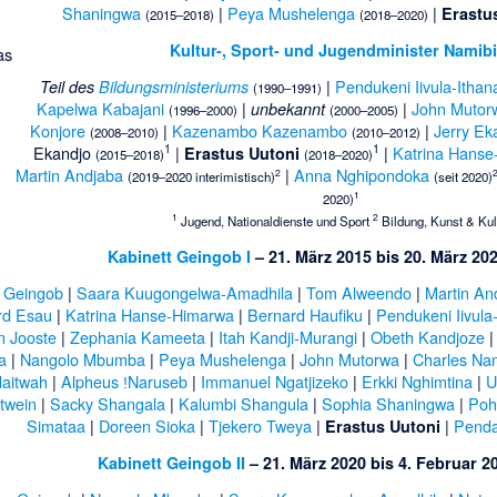
Shaningwa
|
Peya Mushelenga
|
Erastu
(2015–2018)
(2018–2020)
Kultur-, Sport- und Jugendminister Namib
|
Pendukeni Iivula-Ithan
Teil des
Bildungsministeriums
(1990–1991)
Kapelwa Kabajani
|
|
John Mutor
unbekannt
(1996–2000)
(2000–2005)
Konjore
|
Kazenambo Kazenambo
|
Jerry Ek
(2008–2010)
(2010–2012)
1
1
Ekandjo
|
|
Katrina Hanse
Erastus Uutoni
(2015–2018)
(2018–2020)
Martin Andjaba
|
Anna Nghipondoka
2
(2019–2020 interimistisch)
(seit 2020)
1
2020)
1
2
Jugend, Nationaldienste und Sport
Bildung, Kunst & Kul
Kabinett Geingob I
– 21. März 2015 bis 20. März 20
 Geingob
|
Saara Kuugongelwa-Amadhila
|
Tom Alweendo
|
Martin An
rd Esau
|
Katrina Hanse-Himarwa
|
Bernard Haufiku
|
Pendukeni Iivula
n Jooste
|
Zephania Kameeta
|
Itah Kandji-Murangi
|
Obeth Kandjoze
a
|
Nangolo Mbumba
|
Peya Mushelenga
|
John Mutorwa
|
Charles Na
aitwah
|
Alpheus ǃNaruseb
|
Immanuel Ngatjizeko
|
Erkki Nghimtina
|
U
twein
|
Sacky Shangala
|
Kalumbi Shangula
|
Sophia Shaningwa
|
Poh
Simataa
|
Doreen Sioka
|
Tjekero Tweya
|
|
Penda
Erastus Uutoni
Kabinett Geingob II
– 21. März 2020 bis 4. Februar 2