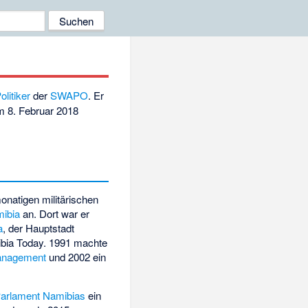
olitiker
der
SWAPO
. Er
em 8. Februar 2018
natigen militärischen
mibia
an. Dort war er
a
, der Hauptstadt
bia Today
. 1991 machte
anagement
und 2002 ein
arlament Namibias
ein