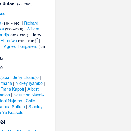
s Uutoni
(seit 2020)
ias
a
|
Richard
(1991–1995)
wa
|
Willem
(2005–2008)
andjo
| Jerry
(2012–2015)
2
-Himarwa
|
(2015–2019)
|
Agnes Tjongarero
2
(seit
tur
20
djaba
|
Jerry Ekandjo
|
-Ithana
|
Nickey Iyambo
|
|
Frans Kapofi
|
Albert
moloh
|
Netumbo Nandi-
toni Nujoma
|
Calle
amba Shifeta
|
Stanley
 Ya Ndakolo
024