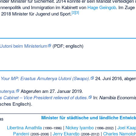
tender Minister für Sicherheit. 2014 konnte er sein Mandat verteidige
r Innenpolitik und Immigration im Kabinett von
Hage Geingob
. Im Zuge 
[2]
[3]
 2018 Minister für Jugend und Sport.
 Uutoni beim Ministerium
(PDF; englisch)
:
Your MP: Erastus Amutenya Uutoni (Swapo).
24. Juni 2016,
abger
mutenya.
Abgerufen am 27. Januar 2019
.
s Cabinet – Vice President relieved of duties.
In:
Namibia Economis
isches Englisch).
Minister für städtische und ländliche Entwic
Libertina Amathila
|
Nickey Iyambo
|
Joel Kaa
(1990–1996)
(1996–2002)
Pandeni
|
Jerry Ekandjo
|
Charles Namolo
(2005–2008)
(2008–2012)