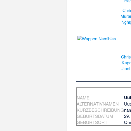
Hag
Chri
Mura
Nghi
Chris
Kapo
Uton
Uut
NAME
ALTERNATIVNAMEN
Uut
KURZBESCHREIBUNG
nam
GEBURTSDATUM
29.
GEBURTSORT
Om