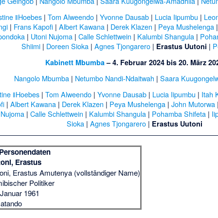
e Geingob
|
Nangolo Mbumba
|
Saara Kuugongelwa-Amadhila
|
Netu
stine ǁHoebes
|
Tom Alweendo
|
Yvonne Dausab
|
Lucia Iipumbu
|
Leon
ngi
|
Frans Kapofi
|
Albert Kawana
|
Derek Klazen
|
Peya Mushelenga
pondoka
|
Utoni Nujoma
|
Calle Schlettwein
|
Kalumbi Shangula
|
Poha
Shiimi
|
Doreen Sioka
|
Agnes Tjongarero
|
|
P
Erastus Uutoni
Kabinett Mbumba
– 4. Februar 2024 bis 20. März 20
Nangolo Mbumba
|
Netumbo Nandi-Ndaitwah
|
Saara Kuugongel
tine ǁHoebes
|
Tom Alweendo
|
Yvonne Dausab
|
Lucia Iipumbu
|
Itah 
fi
|
Albert Kawana
|
Derek Klazen
|
Peya Mushelenga
|
John Mutorwa
i Nujoma
|
Calle Schlettwein
|
Kalumbi Shangula
|
Pohamba Shifeta
|
I
Sioka
|
Agnes Tjongarero
|
Erastus Uutoni
Personendaten
oni, Erastus
oni, Erastus Amutenya (vollständiger Name)
ibischer Politiker
 Januar 1961
atando