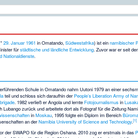
(*
29. Januar
1961
in
Omatando
,
Südwestafrika
) ist ein
namibischer
P
inister für
städtische und ländliche Entwicklung
. Zuvor war er seit d
nd Nationaldienste
.
erführenden Schule in Omatando nahm Uutoni 1979 an einer sechsmo
la
teil und schloss sich daraufhin der
People’s Liberation Army of Na
ebrigade
. 1982 verließ er Angola und lernte
Fotojournalismus
in
Lusak
h Lubango zurück und arbeitete dort als Fotograf für die Zeitung
Nami
kwissenschaften
in
Moskau
, 1995 folgte ein Diplom im Bereich
Bürom
[1]
ssenschaften an der
Namibia University of Science and Technology
.
or der SWAPO für die Region Oshana. 2010 zog er erstmals in das
P