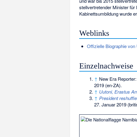
und war bis 2015 stellvertre
stellvertretender Minister fü
Kabinettsumbildung wurde er
Weblinks
Offizielle Biographie von
Einzelnachweise
↑
New Era Reporter
2019
(en-ZA).
↑
Uutoni, Erastus A
↑
President reshuffle
27. Januar 2019
(brit