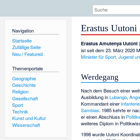
Erastus Uutoni
Navigation
Startseite
Erastus Amutenya Uutoni
Zufällige Seite
ist seit dem 23. März 2020 M
Neu / Featured
Minister für Sport, Jugend u
Themenportale
Werdegang
Geographie
Geschichte
Nach dem Besuch einer weit
Religion
Ausbildung in
Lubango
,
Ango
Gesellschaft
Kommandant einer
Infanteri
Sport
Sambias
. 1985 kehrte er nac
Technik
er einen Abschluss in
Politi
Kunst und Kultur
weiteres Diplom in Politikwi
Wissenschaft
1998 wurde Uutoni Koordinat