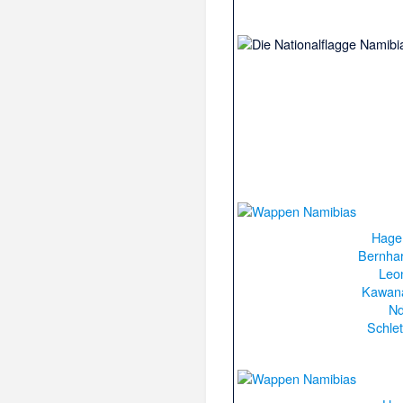
Hage
Bernha
Leo
Kawan
Nd
Schlet