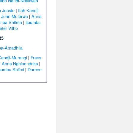
mbo Nandi-Ndaitwah
 Jooste
|
Itah Kandji-
|
John Mutorwa
|
Anna
mba Shifeta
|
Iipumbu
eter Vilho
25
wa-Amadhila
Kandji-Murangi
|
Frans
|
Anna Nghipondoka
|
ipumbu Shiimi
|
Doreen