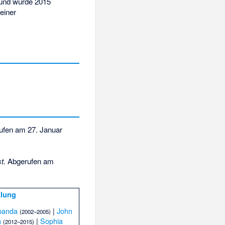
n und wurde 2015
einer
ufen am 27. Januar
t.
Abgerufen am
klung
panda
|
John
(2002–2005)
h
|
Sophia
(2012–2015)