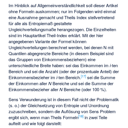
Im Hinblick auf Allgemeinverständlichkeit soll dieser Artikel
ohne Formeln auskommen; nur im Folgenden wird einmal
eine Ausnahme gemacht und Theils Index stellvertretend
für alle als Entropiemaß gestaltete
Ungleichverteilungsmaße herangezogen. Die Einzelheiten
sind im Hauptartikel Theil-Index erklärt. Mit der hier
angegebenen Variante der Formel können
Ungleichverteilungen berechnet werden, bei denen N mit
Quantilen abgegrenzte Bereiche (in diesem Beispiel sind
das Gruppen von Einkommensbeziehern) eine
unterschiedliche Breite
haben:
sei das Einkommen im
i
-ten
Bereich und
sei die Anzahl (oder der prozentuale Anteil) der
[
17
]
Einkommensbezieher im
i
-ten Bereich.
sei die Summe
der Einkommen aller
N
Bereiche und
sei die Summe der
Einkommensbezieher aller
N
Bereiche (oder 100 %).
Sens Verwunderung ist in diesem Fall nicht der Problematik
(s. o.) der Gleichsetzung von Entropie und Unordnung
zuzuschreiben, sondern die Auflösung von Sens Problem
[
18
]
ergibt sich, wenn man Theils Formeln
in zwei Teile
aufteilt und wie folgt darstellt: