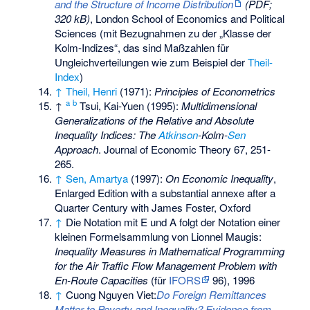
and the Structure of Income Distribution
(PDF;
320 kB)
, London School of Economics and Political
Sciences (mit Bezugnahmen zu der „Klasse der
Kolm-Indizes“, das sind Maßzahlen für
Ungleichverteilungen wie zum Beispiel der
Theil-
Index
)
↑
Theil, Henri
(1971):
Principles of Econometrics
a
b
↑
Tsui, Kai-Yuen (1995):
Multidimensional
Generalizations of the Relative and Absolute
Inequality Indices: The
Atkinson
-Kolm-
Sen
Approach
. Journal of Economic Theory 67, 251-
265.
↑
Sen, Amartya
(1997):
On Economic Inequality
,
Enlarged Edition with a substantial annexe after a
Quarter Century with James Foster, Oxford
↑
Die Notation mit E und A folgt der Notation einer
kleinen Formelsammlung von Lionnel Maugis:
Inequality Measures in Mathematical Programming
for the Air Traffic Flow Management Problem with
En-Route Capacities
(für
IFORS
96), 1996
↑
Cuong Nguyen Viet:
Do Foreign Remittances
Matter to Poverty and Inequality? Evidence from