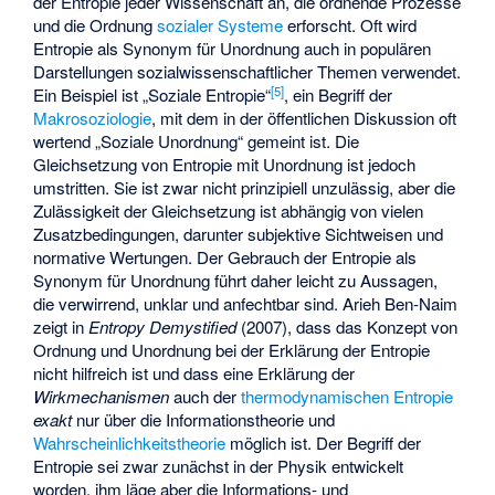
der Entropie jeder Wissenschaft an, die ordnende Prozesse
und die Ordnung
sozialer Systeme
erforscht. Oft wird
Entropie als Synonym für Unordnung auch in populären
Darstellungen sozialwissenschaftlicher Themen verwendet.
[
5
]
Ein Beispiel ist „Soziale Entropie“
, ein Begriff der
Makrosoziologie
, mit dem in der öffentlichen Diskussion oft
wertend „Soziale Unordnung“ gemeint ist. Die
Gleichsetzung von Entropie mit Unordnung ist jedoch
umstritten. Sie ist zwar nicht prinzipiell unzulässig, aber die
Zulässigkeit der Gleichsetzung ist abhängig von vielen
Zusatzbedingungen, darunter subjektive Sichtweisen und
normative Wertungen. Der Gebrauch der Entropie als
Synonym für Unordnung führt daher leicht zu Aussagen,
die verwirrend, unklar und anfechtbar sind. Arieh Ben-Naim
zeigt in
Entropy Demystified
(2007), dass das Konzept von
Ordnung und Unordnung bei der Erklärung der Entropie
nicht hilfreich ist und dass eine Erklärung der
Wirkmechanismen
auch der
thermodynamischen Entropie
exakt
nur über die Informationstheorie und
Wahrscheinlichkeitstheorie
möglich ist. Der Begriff der
Entropie sei zwar zunächst in der Physik entwickelt
worden, ihm läge aber die Informations- und