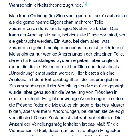
[
6
]
Wahrscheinlichkeitstheorie zugrunde.
Man kann Ordnung (im Sinn von „geordnet sein“) auffassen
als die gemeinsame Eigenschaft mehrerer Teile,
zusammen ein funktionsfähiges System zu bilden. Das
kann ein Arbeitsplatz sein, bei dem alle Dinge dort sind, wo
sie gebraucht werden. Ein Auto, bei dem alles, was
zusammen gehört, richtig montiert ist, das ist „in Ordnung“.
Meist gibt es nur wenige Anordnungen der einzelnen Teile,
die ein funktionsfähiges System ergeben, aber ungleich
mehr, die dieses Kriterium nicht erfüllen und deshalb als
„Unordnung“ empfunden werden. Hier bietet sich eine
Analogie mit dem Entropiebegriff an, der ursprünglich im
Zusammenhang mit der Verteilung von Molekülen geprägt
wurde, aber genauso für die Verteilung von Fröschen in
einem Teich gilt: Es gibt nur wenige Anordnungen, bei dem
die Frösche (oder die Moleküle) ein geometrisches Muster
bilden, aber viel mehr Anordnungen, bei denen sie beliebig
verteilt sind. Dieser Zustand ist viel wahrscheinlicher. Die
Anzahl der Verteilungsmöglichkeiten ist das Maß für die
Wahrscheinlichkeit, dass man beim zufälligen Hingucken