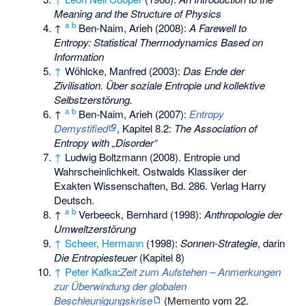
Meaning and the Structure of Physics
a
b
↑
Ben-Naim, Arieh (2008):
A Farewell to
Entropy: Statistical Thermodynamics Based on
Information
↑
Wöhlcke, Manfred (2003):
Das Ende der
Zivilisation. Über soziale Entropie und kollektive
Selbstzerstörung.
a
b
↑
Ben-Naim, Arieh (2007):
Entropy
Demystified
, Kapitel 8.2:
The Association of
Entropy with „Disorder“
↑
Ludwig Boltzmann (2008). Entropie und
Wahrscheinlichkeit. Ostwalds Klassiker der
Exakten Wissenschaften, Bd. 286. Verlag Harry
Deutsch.
a
b
↑
Verbeeck, Bernhard (1998):
Anthropologie der
Umweltzerstörung
↑
Scheer, Hermann
(1998):
Sonnen-Strategie
, darin
Die Entropiesteuer
(Kapitel 8)
↑
Peter Kafka
:
Zeit zum Aufstehen – Anmerkungen
zur Überwindung der globalen
Beschleunigungskrise
(
Memento
vom 22.