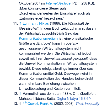
Oktober 2007 im
Internet Archive
; PDF; 238 KB):
„Man könnte diese Steuer aufs
‚Durcheinanderwerfen der Biosphäre‘ auch als
‚Entropiesteuer‘ bezeichnen.“
↑
Luhmann, Niklas
(1988):
Die Wirtschaft der
Gesellschaft
. In dem Buch zeigt Luhmann, dass in
der Wirtschaft ausschließlich Geld das
Kommunikationsmedium
ist; eine physikalische
Größe wie „Entropie“ kann im operativ
geschlossenen Wirtschaftssystem nicht
kommuniziert werden. Die Wirtschaft ist jedoch
soweit mit ihrer Umwelt
strukturell gekoppelt
, dass
die Umwelt Kommunikation im Wirtschaftssystem
bewirkt. Diese erfolgt allerdings immer über das
Kommunikationsmittel Geld. Deswegen wird in
dieser Kommunikation des Handels keine direkt
wahrnehmbare Beziehung zwischen
Umweltbelastung und Kosten vermittelt.
↑
Vermutlich aus dem Jahr 483 v. Chr. überliefert:
Maháparinibbána Sutta,
Dígha Nikáya 16.3.6
a
b
↑
Cowell, Frank A.
(2002, 2003):
Theil, Inequality