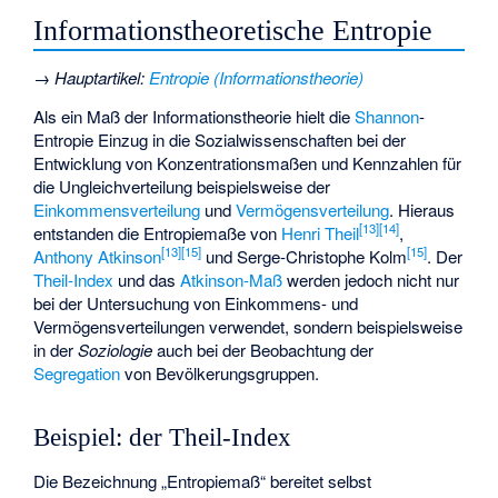
Informationstheoretische Entropie
→
Hauptartikel
:
Entropie (Informationstheorie)
Als ein Maß der Informationstheorie hielt die
Shannon
-
Entropie Einzug in die Sozialwissenschaften bei der
Entwicklung von Konzentrationsmaßen und
Kennzahlen für
die Ungleichverteilung
beispielsweise der
Einkommensverteilung
und
Vermögensverteilung
. Hieraus
[
13
]
[
14
]
entstanden die Entropiemaße von
Henri Theil
,
[
13
]
[
15
]
[
15
]
Anthony Atkinson
und
Serge-Christophe Kolm
. Der
Theil-Index
und das
Atkinson-Maß
werden jedoch nicht nur
bei der Untersuchung von Einkommens- und
Vermögensverteilungen verwendet, sondern beispielsweise
in der
Soziologie
auch bei der Beobachtung der
Segregation
von Bevölkerungsgruppen.
Beispiel: der Theil-Index
Die Bezeichnung „Entropiemaß“ bereitet selbst