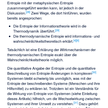
Entropie mit der metaphysischen Entropie
zusammengeführt werden kann, ist jedoch in der
[
28
]
Diskussion.
Zwei Wege, die dort hinführen, wurden
bereits angesprochen:
Die Entropie der Informationstheorie wird in die
[
29
]
Thermodynamik überführt.
Die thermodynamische Entropie wird informations- und
[
4
]
[
6
]
wahrscheinlichkeitstheoretisch erklärt.
Tatsächlich ist eine Erklärung der
Wirkmechanismen
der
thermodynamischen Entropie exakt über die
Wahrscheinlichkeitstheorie möglich.
Die quantitative Angabe der Entropie und die quantitative
[
30
]
Beschreibung von Entropie-Änderungen in komplexen
Systemen bleibt schwierig bis unmöglich, was mit der
Entropie der beschreibenden Systeme (Menschen und ihre
Hilfsmittel) zu erklären ist. Trotzdem ist ein Verständnis für
die Wirkung von Entropie von Systemen (siehe Einleitung
dieses Artikels) hilfreich, um die Wechselwirkung zwischen
[
31
]
Systemen und ihrer Umwelt zu verstehen.
Dazu gehört