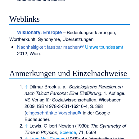
Weblinks
Wiktionary: Entropie
– Bedeutungserklärungen,
Wortherkunft, Synonyme, Übersetzungen
Nachhaltigkeit fassbar machen
Umweltbundesamt
2012, Wien.
Anmerkungen und Einzelnachweise
↑
Ditmar Brock u. a.:
Soziologische Paradigmen
nach Talcott Parsons: Eine Einführung
. 1. Auflage.
VS Verlag für Sozialwissenschaften, Wiesbaden
2009,
ISBN 978-3-531-16216-4
,
S.
388
(
eingeschränkte Vorschau
in der Google-
Buchsuche).
↑
Lewis, Gilbert Newton (1930):
The Symmetry of
Time in Physics
,
Science
, 71, 0569
↑
Leon Neil Cooper
(1968):
An Introduction to the