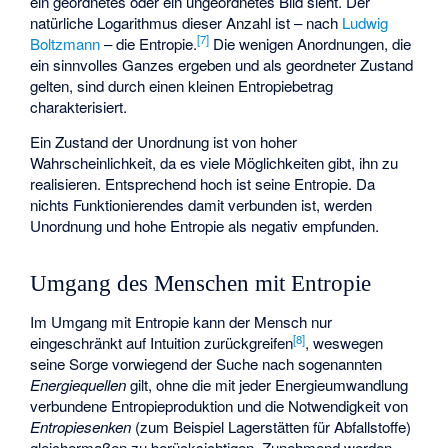
ein geordnetes oder ein ungeordnetes Bild sieht. Der
natürliche Logarithmus dieser Anzahl ist – nach
Ludwig
[
7
]
Boltzmann
– die Entropie.
Die wenigen Anordnungen, die
ein sinnvolles Ganzes ergeben und als geordneter Zustand
gelten, sind durch einen kleinen Entropiebetrag
charakterisiert.
Ein Zustand der Unordnung ist von hoher
Wahrscheinlichkeit, da es viele Möglichkeiten gibt, ihn zu
realisieren. Entsprechend hoch ist seine Entropie. Da
nichts Funktionierendes damit verbunden ist, werden
Unordnung und hohe Entropie als negativ empfunden.
Umgang des Menschen mit Entropie
Im Umgang mit Entropie kann der Mensch nur
[
8
]
eingeschränkt auf Intuition zurückgreifen
, weswegen
seine Sorge vorwiegend der Suche nach sogenannten
Energiequellen
gilt, ohne die mit jeder Energieumwandlung
verbundene Entropieproduktion und die Notwendigkeit von
Entropiesenken
(zum Beispiel Lagerstätten für Abfallstoffe)
gleichermaßen zu berücksichtigen. Zunehmend werden