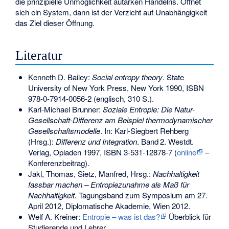
die prinzipielle Unmöglichkeit autarken Handelns. Öffnet
sich ein System, dann ist der Verzicht auf Unabhängigkeit
das Ziel dieser Öffnung.
Literatur
Kenneth D. Bailey:
Social entropy theory
. State
University of New York Press, New York 1990,
ISBN
978-0-7914-0056-2
(englisch, 310 S.).
Karl-Michael Brunner:
Soziale Entropie: Die Natur-
Gesellschaft-Differenz am Beispiel thermodynamischer
Gesellschaftsmodelle
. In: Karl-Siegbert Rehberg
(Hrsg.):
Differenz und Integration
.
Band
2
. Westdt.
Verlag, Opladen 1997,
ISBN 3-531-12878-7
(
online
–
Konferenzbeitrag).
Jakl, Thomas, Sietz, Manfred, Hrsg.:
Nachhaltigkeit
fassbar machen – Entropiezunahme als Maß für
Nachhaltigkeit.
Tagungsband zum Symposium am 27.
April 2012, Diplomatische Akademie, Wien 2012.
Welf A. Kreiner:
Entropie – was ist das?
Überblick für
Studierende und Lehrer.