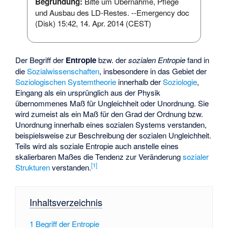
Begründung:
Bitte um Übernahme, Pflege
und Ausbau des LD-Restes. --
Emergency doc
(
Disk
) 15:42, 14. Apr. 2014 (CEST)
Der Begriff der
Entropie
bzw. der
sozialen Entropie
fand in
die
Sozialwissenschaften
, insbesondere in das Gebiet der
Soziologischen Systemtheorie
innerhalb der
Soziologie
,
Eingang als ein ursprünglich aus der Physik
übernommenes Maß für Ungleichheit oder Unordnung. Sie
wird zumeist als ein Maß für den Grad der Ordnung bzw.
Unordnung innerhalb eines sozialen Systems verstanden,
beispielsweise zur Beschreibung der sozialen Ungleichheit.
Teils wird als soziale Entropie auch anstelle eines
skalierbaren Maßes die Tendenz zur Veränderung
sozialer
[
1
]
Strukturen
verstanden.
Inhaltsverzeichnis
1
Begriff der Entropie