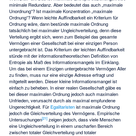
minimale Redundanz. Aber bedeutet das auch „maximale
Unordnung“? Ist maximale Konzentration „maximale
Ordnung“? Wenn leichte Auffindbarkeit ein Kriterium für
Ordnung wäre, dann bestünde maximale Ordnung
tatsächlich bei maximaler Ungleichverteilung, denn diese
Verteilung ergibt sich, wenn zum Beispiel das gesamte
Vermögen einer Gesellschaft bei einer einzigen Person
untergebracht ist. Das Kriterium der leichten Auffindbarkeit
stünde mit der informationstheoretischen Definition von
Entropie als Maß des Informationsmangels im Einklang.
Um das bei einem Einzigen untergebrachte Vermögen Aller
zu finden, muss nur eine einzige Adresse erfragt und
mitgeteilt werden. Dieser kleine Informationsmangel ist
einfach zu beheben. In einer realen Gesellschaft gäbe es
bei dieser maximalen Ordnung jedoch auch maximalen
Unfrieden, verursacht durch als maximal empfundene
Ungerechtigkeit. Für
Egalitaristen
ist maximale Ordnung
jedoch die Gleichverteilung des Vermögens. Empirische
[
21
]
Untersuchungen
zeigen jedoch, dass viele Menschen
eine Ungleichverteilung in einem unscharfen Bereich
zwischen totaler Gleichverteilung und totaler