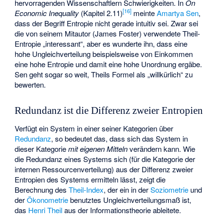
hervorragenden Wissenschaftlern Schwierigkeiten. In
On
[
16
]
Economic Inequality
(Kapitel 2.11)
meinte
Amartya Sen
,
dass der Begriff Entropie nicht gerade intuitiv sei. Zwar sei
die von seinem Mitautor (James Foster) verwendete Theil-
Entropie „interessant“, aber es wunderte ihn, dass eine
hohe Ungleichverteilung beispielsweise von Einkommen
eine hohe Entropie und damit eine hohe Unordnung ergäbe.
Sen geht sogar so weit, Theils Formel als „willkürlich“ zu
bewerten.
Redundanz ist die Differenz zweier Entropien
Verfügt ein System in einer seiner Kategorien über
Redundanz
, so bedeutet das, dass sich das System in
dieser Kategorie
mit eigenen Mitteln
verändern kann. Wie
die Redundanz eines Systems sich (für die Kategorie der
internen Ressourcenverteilung) aus der Differenz zweier
Entropien des Systems ermitteln lässt, zeigt die
Berechnung des
Theil-Index
, der ein in der
Soziometrie
und
der
Ökonometrie
benutztes Ungleichverteilungsmaß ist,
das
Henri Theil
aus der Informationstheorie ableitete.