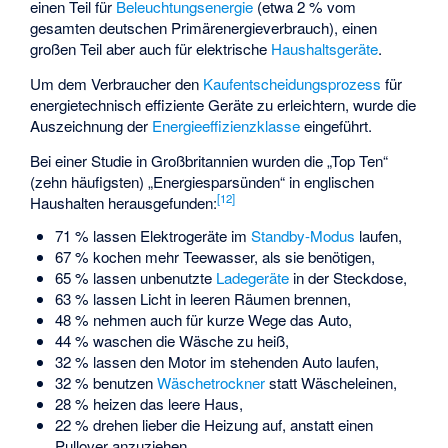
einen Teil für
Beleuchtungsenergie
(etwa 2 % vom
gesamten deutschen Primärenergieverbrauch), einen
großen Teil aber auch für elektrische
Haushaltsgeräte
.
Um dem Verbraucher den
Kaufentscheidungsprozess
für
energietechnisch effiziente Geräte zu erleichtern, wurde die
Auszeichnung der
Energieeffizienzklasse
eingeführt.
Bei einer Studie in Großbritannien wurden die „Top Ten“
(zehn häufigsten) „Energiesparsünden“ in englischen
[
12
]
Haushalten herausgefunden:
71 % lassen Elektrogeräte im
Standby-Modus
laufen,
67 % kochen mehr Teewasser, als sie benötigen,
65 % lassen unbenutzte
Ladegeräte
in der Steckdose,
63 % lassen Licht in leeren Räumen brennen,
48 % nehmen auch für kurze Wege das Auto,
44 % waschen die Wäsche zu heiß,
32 % lassen den Motor im stehenden Auto laufen,
32 % benutzen
Wäschetrockner
statt Wäscheleinen,
28 % heizen das leere Haus,
22 % drehen lieber die Heizung auf, anstatt einen
Pullover anzuziehen