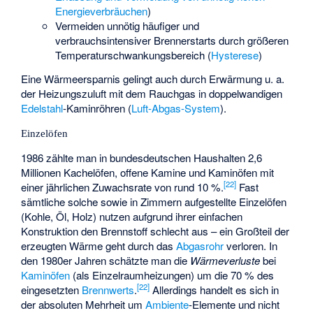
Energieverbräuchen
)
Vermeiden unnötig häufiger und
verbrauchsintensiver Brennerstarts durch größeren
Temperaturschwankungsbereich (
Hysterese
)
Eine Wärmeersparnis gelingt auch durch Erwärmung u. a.
der Heizungszuluft mit dem Rauchgas in doppelwandigen
Edelstahl
-Kaminröhren (
Luft-Abgas-System
).
Einzelöfen
1986 zählte man in bundesdeutschen Haushalten 2,6
Millionen Kachelöfen, offene Kamine und Kaminöfen mit
[
22
]
einer jährlichen Zuwachsrate von rund 10 %.
Fast
sämtliche solche sowie in Zimmern aufgestellte Einzelöfen
(Kohle, Öl, Holz) nutzen aufgrund ihrer einfachen
Konstruktion den Brennstoff schlecht aus – ein Großteil der
erzeugten Wärme geht durch das
Abgasrohr
verloren. In
den 1980er Jahren schätzte man die
Wärmeverluste
bei
Kaminöfen
(als Einzelraumheizungen) um die 70 % des
[
22
]
eingesetzten
Brennwerts
.
Allerdings handelt es sich in
der absoluten Mehrheit um
Ambiente
-Elemente und nicht