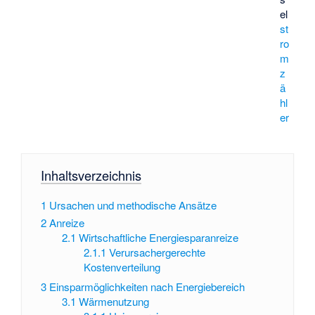
el
st
ro
m
z
ä
hl
er
Inhaltsverzeichnis
1
Ursachen und methodische Ansätze
2
Anreize
2.1
Wirtschaftliche Energiesparanreize
2.1.1
Verursachergerechte
Kostenverteilung
3
Einsparmöglichkeiten nach Energiebereich
3.1
Wärmenutzung