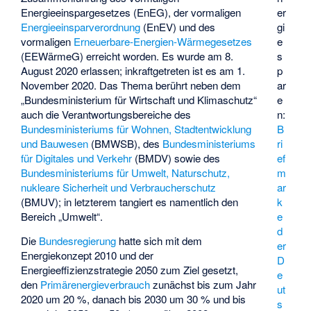
er
Energieeinspargesetzes
(EnEG), der vormaligen
gi
Energieeinsparverordnung
(EnEV) und des
e
vormaligen
Erneuerbare-Energien-Wärmegesetzes
s
(EEWärmeG) erreicht worden. Es wurde am 8.
p
August 2020 erlassen; inkraftgetreten ist es am 1.
ar
November 2020. Das Thema berührt neben dem
e
„Bundesministerium für Wirtschaft und Klimaschutz“
n:
auch die Verantwortungsbereiche des
B
Bundesministeriums für Wohnen, Stadtentwicklung
ri
und Bauwesen
(BMWSB), des
Bundesministeriums
ef
für Digitales und Verkehr
(BMDV) sowie des
m
Bundesministeriums für Umwelt, Naturschutz,
ar
nukleare Sicherheit und Verbraucherschutz
k
(BMUV); in letzterem tangiert es namentlich den
e
Bereich „Umwelt“.
d
Die
Bundesregierung
hatte sich mit dem
er
Energiekonzept 2010
und der
D
Energieeffizienzstrategie 2050
zum Ziel gesetzt,
e
den
Primärenergieverbrauch
zunächst bis zum Jahr
ut
2020 um 20 %, danach bis 2030 um 30 % und bis
s