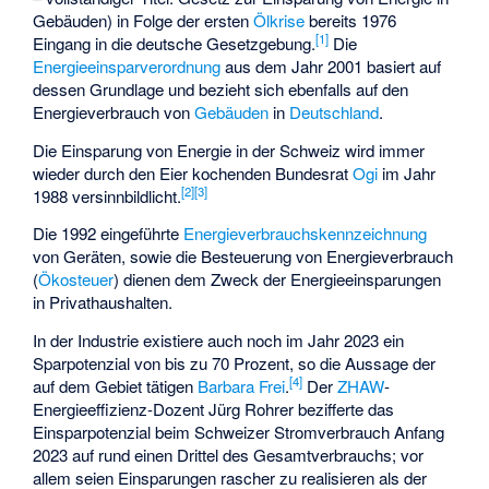
Gebäuden) in Folge der ersten
Ölkrise
bereits 1976
[
1
]
Eingang in die deutsche Gesetzgebung.
Die
Energieeinsparverordnung
aus dem Jahr 2001 basiert auf
dessen Grundlage und bezieht sich ebenfalls auf den
Energieverbrauch von
Gebäuden
in
Deutschland
.
Die Einsparung von Energie in der Schweiz wird immer
wieder durch den Eier kochenden Bundesrat
Ogi
im Jahr
[
2
]
[
3
]
1988 versinnbildlicht.
Die 1992 eingeführte
Energieverbrauchskennzeichnung
von Geräten, sowie die Besteuerung von Energieverbrauch
(
Ökosteuer
) dienen dem Zweck der Energieeinsparungen
in Privathaushalten.
In der Industrie existiere auch noch im Jahr 2023 ein
Sparpotenzial von bis zu 70 Prozent, so die Aussage der
[
4
]
auf dem Gebiet tätigen
Barbara Frei
.
Der
ZHAW
-
Energieeffizienz-Dozent Jürg Rohrer bezifferte das
Einsparpotenzial beim Schweizer Stromverbrauch Anfang
2023 auf rund einen Drittel des Gesamtverbrauchs; vor
allem seien Einsparungen rascher zu realisieren als der