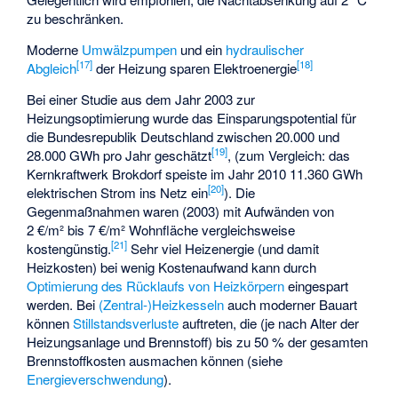
zu beschränken.
Moderne
Umwälzpumpen
und ein
hydraulischer
[
17
]
[
18
]
Abgleich
der Heizung sparen Elektroenergie
Bei einer Studie aus dem Jahr 2003 zur
Heizungsoptimierung wurde das Einsparungspotential für
die Bundesrepublik Deutschland zwischen 20.000 und
[
19
]
28.000 GWh pro Jahr geschätzt
, (zum Vergleich: das
Kernkraftwerk Brokdorf speiste im Jahr 2010 11.360 GWh
[
20
]
elektrischen Strom ins Netz ein
). Die
Gegenmaßnahmen waren (2003) mit Aufwänden von
2 €/m² bis 7 €/m² Wohnfläche vergleichsweise
[
21
]
kostengünstig.
Sehr viel Heizenergie (und damit
Heizkosten) bei wenig Kostenaufwand kann durch
Optimierung des Rücklaufs von Heizkörpern
eingespart
werden. Bei
(Zentral-)Heizkesseln
auch moderner Bauart
können
Stillstandsverluste
auftreten, die (je nach Alter der
Heizungsanlage und Brennstoff) bis zu 50 % der gesamten
Brennstoffkosten ausmachen können (siehe
Energieverschwendung
).