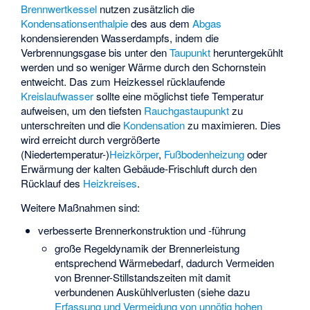
Brennwertkessel
nutzen zusätzlich die
Kondensationsenthalpie
des aus dem
Abgas
kondensierenden Wasserdampfs, indem die
Verbrennungsgase bis unter den
Taupunkt
heruntergekühlt
werden und so weniger Wärme durch den Schornstein
entweicht. Das zum Heizkessel rücklaufende
Kreislaufwasser
sollte eine möglichst tiefe Temperatur
aufweisen, um den tiefsten
Rauchgastaupunkt
zu
unterschreiten und die
Kondensation
zu maximieren. Dies
wird erreicht durch vergrößerte
(Niedertemperatur-)
Heizkörper
,
Fußbodenheizung
oder
Erwärmung der kalten Gebäude-Frischluft durch den
Rücklauf des
Heizkreises
.
Weitere Maßnahmen sind:
verbesserte Brennerkonstruktion und -führung
große Regeldynamik der Brennerleistung
entsprechend Wärmebedarf, dadurch Vermeiden
von Brenner-Stillstandszeiten mit damit
verbundenen Auskühlverlusten (siehe dazu
Erfassung und Vermeidung von unnötig hohen