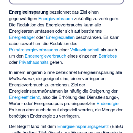
Energieeinsparung
bezeichnet das Ziel einen
gegenwärtigen
Energieverbrauch
zukünftig zu verringern.
Die Reduktion des Energieverbrauchs kann alle
Energiearten umfassen oder sich auf bestimmte
Energieträger
oder
Energiequellen
beschränken. Es kann
dabei sowohl um die Reduktion des
Primärenergieverbrauchs
einer
Volkswirtschaft
als auch
um den
Endenergieverbrauch
eines einzelnen
Betriebes
oder
Privathaushalts
gehen.
In einem engeren Sinne bezeichnet Energieeinsparung alle
Maßnahmen
, die geeignet sind, einen verringerten
Energieverbrauch zu erreichen. Ziel der
Energieeinsparmaßnahmen ist häufig die Steigerung der
Energieeffizienz
, also die Erhöhung des Dienstleistungs-,
Waren- oder Energieoutputs pro eingesetzter
Endenergie
.
Es kann aber auch darauf abgezielt werden, die Menge der
benötigten Endenergie zu verringern.
Der Begriff fand mit dem
Energieeinsparungsgesetz
(EnEG
– vollständiger Titel: Gesetz zur Einsparung von Energie in