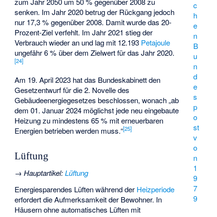
zum Jahr 2050 um 50 % gegenüber 2008 zu
c
senken. Im Jahr 2020 betrug der Rückgang jedoch
h
nur 17,3 % gegenüber 2008. Damit wurde das 20-
e
Prozent-Ziel verfehlt. Im Jahr 2021 stieg der
n
Verbrauch wieder an und lag mit 12.193
Petajoule
B
ungefähr 6 % über dem Zielwert für das Jahr 2020.
u
[
24
]
n
d
Am 19. April 2023 hat das Bundeskabinett den
e
Gesetzentwurf für die 2. Novelle des
s
Gebäudeenergiegesetzes beschlossen, wonach „ab
p
dem 01. Januar 2024 möglichst jede neu eingebaute
o
Heizung zu mindestens 65 % mit erneuerbaren
st
[
25
]
Energien betrieben werden muss.“
v
o
Lüftung
n
1
→
Hauptartikel
:
Lüftung
9
7
Energiesparendes Lüften während der
Heizperiode
9
erfordert die Aufmerksamkeit der Bewohner. In
Häusern ohne automatisches Lüften mit