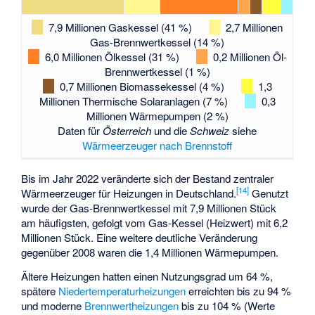
7,9 Millionen Gaskessel (41 %)
2,7 Millionen
Gas-Brennwertkessel (14 %)
6,0 Millionen Ölkessel (31 %)
0,2 Millionen Öl-
Brennwertkessel (1 %)
0,7 Millionen Biomassekessel (4 %)
1,3
Millionen Thermische Solaranlagen (7 %)
0,3
Millionen Wärmepumpen (2 %)
Daten für
Österreich
und die
Schweiz
siehe
Wärmeerzeuger nach Brennstoff
Bis im Jahr 2022 veränderte sich der Bestand zentraler
[
14
]
Wärmeerzeuger für Heizungen in Deutschland.
Genutzt
wurde der Gas-Brennwertkessel mit 7,9 Millionen Stück
am häufigsten, gefolgt vom Gas-Kessel (Heizwert) mit 6,2
Millionen Stück. Eine weitere deutliche Veränderung
gegenüber 2008 waren die 1,4 Millionen Wärmepumpen.
Ältere Heizungen hatten einen Nutzungsgrad um 64 %,
spätere
Niedertemperaturheizungen
erreichten bis zu 94 %
und moderne
Brennwertheizungen
bis zu 104 % (Werte