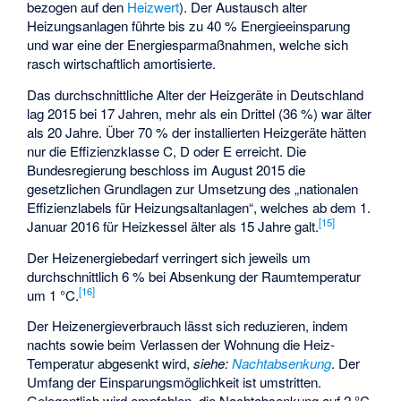
bezogen auf den
Heizwert
). Der Austausch alter
Heizungsanlagen führte bis zu 40 % Energieeinsparung
und war eine der Energiesparmaßnahmen, welche sich
rasch wirtschaftlich amortisierte.
Das durchschnittliche Alter der Heizgeräte in Deutschland
lag 2015 bei 17 Jahren, mehr als ein Drittel (36 %) war älter
als 20 Jahre. Über 70 % der installierten Heizgeräte hätten
nur die Effizienzklasse C, D oder E erreicht. Die
Bundesregierung beschloss im August 2015 die
gesetzlichen Grundlagen zur Umsetzung des „nationalen
Effizienzlabels für Heizungsaltanlagen“, welches ab dem 1.
[
15
]
Januar 2016 für Heizkessel älter als 15 Jahre galt.
Der Heizenergiebedarf verringert sich jeweils um
durchschnittlich 6 % bei Absenkung der Raumtemperatur
[
16
]
um 1 °C.
Der Heizenergieverbrauch lässt sich reduzieren, indem
nachts sowie beim Verlassen der Wohnung die Heiz-
Temperatur abgesenkt wird,
siehe:
Nachtabsenkung
. Der
Umfang der Einsparungsmöglichkeit ist umstritten.
Gelegentlich wird empfohlen, die Nachtabsenkung auf 2 °C