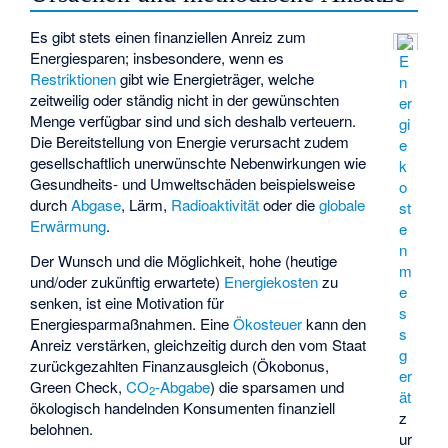
Es gibt stets einen finanziellen Anreiz zum
Energiesparen; insbesondere, wenn es
E
Restriktionen
gibt wie Energieträger, welche
n
zeitweilig oder ständig nicht in der gewünschten
er
Menge verfügbar sind und sich deshalb verteuern.
gi
Die Bereitstellung von Energie verursacht zudem
e
gesellschaftlich unerwünschte Nebenwirkungen wie
k
Gesundheits- und Umweltschäden beispielsweise
o
durch
Abgase
, Lärm,
Radioaktivität
oder die
globale
st
Erwärmung
.
e
n
Der Wunsch und die Möglichkeit, hohe (heutige
m
und/oder zukünftig erwartete)
Energiekosten
zu
e
senken, ist eine Motivation für
s
Energiesparmaßnahmen. Eine
Ökosteuer
kann den
s
Anreiz verstärken, gleichzeitig durch den vom Staat
g
zurückgezahlten Finanzausgleich (Ökobonus,
er
Green Check,
CO
-Abgabe
) die sparsamen und
2
ät
ökologisch handelnden Konsumenten finanziell
z
belohnen.
ur