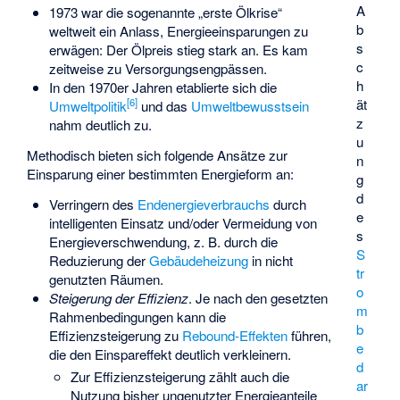
A
1973 war die sogenannte „erste Ölkrise“
b
weltweit ein Anlass, Energieeinsparungen zu
s
erwägen: Der Ölpreis stieg stark an. Es kam
c
zeitweise zu Versorgungsengpässen.
h
In den 1970er Jahren etablierte sich die
ät
[
6
]
Umweltpolitik
und das
Umweltbewusstsein
z
nahm deutlich zu.
u
Methodisch bieten sich folgende Ansätze zur
n
Einsparung einer bestimmten Energieform an:
g
d
Verringern des
Endenergieverbrauchs
durch
e
intelligenten Einsatz und/oder Vermeidung von
s
Energieverschwendung, z. B. durch die
S
Reduzierung der
Gebäudeheizung
in nicht
tr
genutzten Räumen.
o
Steigerung der Effizienz
. Je nach den gesetzten
m
Rahmenbedingungen kann die
b
Effizienzsteigerung zu
Rebound-Effekten
führen,
e
die den Einspareffekt deutlich verkleinern.
d
Zur Effizienzsteigerung zählt auch die
ar
Nutzung bisher ungenutzter Energieanteile