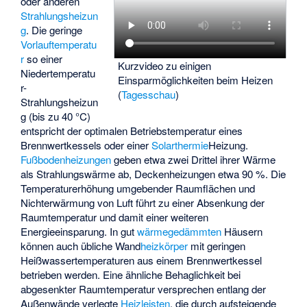
oder anderen
Strahlungsheizun
g
. Die geringe
Vorlauftemperatu
r
so einer
Kurzvideo zu einigen
Niedertemperatu
Einsparmöglichkeiten beim Heizen
r-
(
Tagesschau
)
Strahlungsheizun
g (bis zu 40 °C)
entspricht der optimalen Betriebstemperatur eines
Brennwertkessels oder einer
Solarthermie
­Heizung.
Fußbodenheizungen
geben etwa zwei Drittel ihrer Wärme
als Strahlungswärme ab, Deckenheizungen etwa 90 %. Die
Temperaturerhöhung umgebender Raumflächen und
Nichterwärmung von Luft führt zu einer Absenkung der
Raumtemperatur und damit einer weiteren
Energieeinsparung. In gut
wärmegedämmten
Häusern
können auch übliche Wand
heizkörper
mit geringen
Heißwassertemperaturen aus einem Brennwertkessel
betrieben werden. Eine ähnliche Behaglichkeit bei
abgesenkter Raumtemperatur versprechen entlang der
Außenwände verlegte
Heizleisten
, die durch aufsteigende