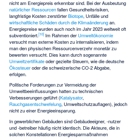
nicht am
Energiepreis
erkennbar sind. Bei der Ausbeutung
natürlicher Ressourcen
fallen Gesundheitsrisiken,
langfristige Kosten zerstörter
Biotope
, Unfälle und
wirtschaftliche Schäden durch die Klimaänderung
an.
Energiepreise wurden auch noch im Jahr 2023 weltweit oft
[
10
]
subventioniert.
Im Rahmen der
Umweltökonomie
versucht man externe Kosten zu internalisieren, indem
man den physischen Ressourcenverzehr monetär zu
bewerten versucht. Dies kann durch sogenannte
Umweltzertifikate
oder gezielte Steuern, wie die deutsche
Ökosteuer
oder die schweizerische
CO-2 Abgabe
,
erfolgen.
Politische Forderungen zur Vermeidung der
Umweltbeeinflussungen hatten zu technischen
Verbesserungen geführt (
Katalysator
,
Rauchgasentschwefelung
, Umweltschutzauflagen), jedoch
nicht zu einer Energieeinsparung.
In gewerblichen Gebäuden sind Gebäudeeigner, -nutzer
und -betreiber häufig nicht identisch. Die Akteure, die in
solchen Konstellationen Energiesparmaßnahmen