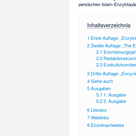
persischen Islam-Enzyklopä
Inhaltsverzeichnis
1
Erste Auflage: „Enzykl
2
Zweite Auflage: „The E
2.1
Erscheinungsjah
2.2
Redaktionskomi
2.3
Exekutivkomite
3
Dritte Auflage: „Encyc
4
Siehe auch
5
Ausgaben
5.1
1. Ausgabe
5.2
2. Ausgabe
6
Literatur
7
Weblinks
8
Einzelnachweise