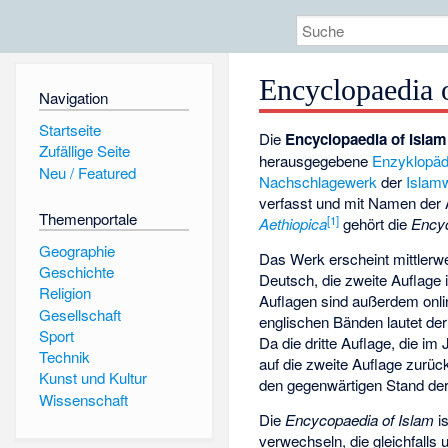
Encyclopaedia 
Navigation
Startseite
Die
Encyclopaedia of Islam
Zufällige Seite
herausgegebene
Enzyklopäd
Neu / Featured
Nachschlagewerk
der
Islam
verfasst und mit Namen der
Themenportale
[
1
]
Aethiopica
gehört die
Encyc
Geographie
Das Werk erscheint mittlerwe
Geschichte
Deutsch, die zweite Auflage i
Religion
Auflagen sind außerdem onlin
Gesellschaft
englischen Bänden lautet der
Sport
Da die dritte Auflage, die i
Technik
auf die zweite Auflage zurüc
Kunst und Kultur
den gegenwärtigen
Stand de
Wissenschaft
Die
Encycopaedia of Islam
is
verwechseln, die gleichfalls