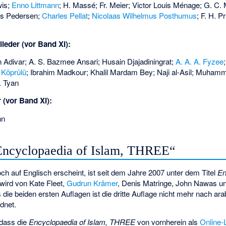
wis;
Enno Littmann
; H. Massé; Fr. Meier; Victor Louis Ménage; G. C. 
es Pedersen;
Charles Pellat
;
Nicolaas Wilhelmus Posthumus
; F. H. P
lieder (vor Band XI):
 Adivar; A. S. Bazmee Ansari; Husain Djajadiningrat;
A. A. A. Fyzee
 Köprülü
; Ibrahim Madkour; Khalil Mardam Bey; Naji al-Asil; Muhamm
. Tyan
 (vor Band XI):
nn
„Encyclopaedia of Islam, THREE“
noch auf Englisch erscheint, ist seit dem Jahre 2007 unter dem Titel
En
 wird von Kate Fleet,
Gudrun Krämer
, Denis Matringe, John Nawas u
 die beiden ersten Auflagen ist die dritte Auflage nicht mehr nach a
dnet.
 dass die
Encyclopaedia of Islam, THREE
von vornherein als
Online-