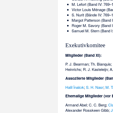
M. Lefort (Band IV: 769–
Victor Louis Ménage (Ban
S. Nurit (Bände IV: 769–11
Margot Patterson (Band 
Roger M. Savory (Band I
Samuel M. Stern (Band I
Exekutivkomitee
Mitglieder (Band XI):
P. J. Bearman; Th. Bianquis; 
Heinrichs; R. J. Kasteleijn; 
Assoziierte Mitglieder (Ban
Halil İnalcık
;
S. H. Nasr
;
M. T
Ehemalige Mitglieder (vor 
Armand Abel; C. C. Berg;
Cl
Alexander Rosskeen Gibb;
J