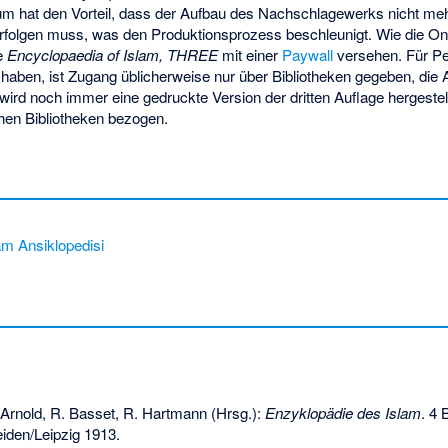
m hat den Vorteil, dass der Aufbau des Nachschlagewerks nicht meh
erfolgen muss, was den Produktionsprozess beschleunigt. Wie die On
ie
Encyclopaedia of Islam, THREE
mit einer
Paywall
versehen. Für Pe
aben, ist Zugang üblicherweise nur über Bibliotheken gegeben, di
rd noch immer eine gedruckte Version der dritten Auflage hergestell
hen Bibliotheken bezogen.
âm Ansiklopedisi
 Arnold, R. Basset, R. Hartmann (Hrsg.):
Enzyklopädie des Islam
. 4
eiden/Leipzig 1913.