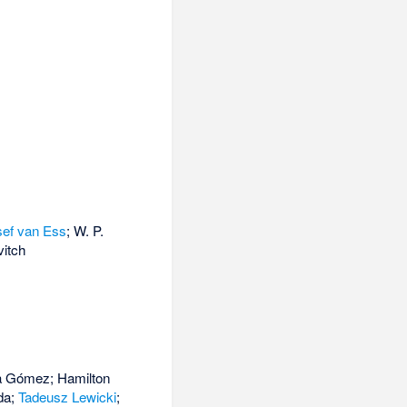
sef van Ess
; W. P.
vitch
ía Gómez; Hamilton
ida;
Tadeusz Lewicki
;