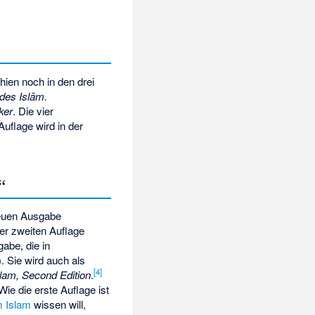
chien noch in den drei
des Islām.
ker
. Die vier
uflage wird in der
“
euen Ausgabe
er zweiten Auflage
abe, die in
). Sie wird auch als
[
4
]
slam, Second Edition
.
 Wie die erste Auflage ist
m Islam
wissen will,