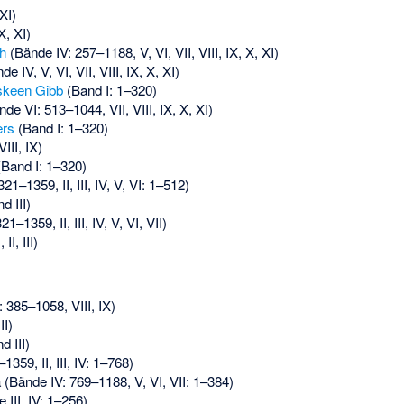
XI)
X, XI)
h
(Bände IV: 257–1188, V, VI, VII, VIII, IX, X, XI)
e IV, V, VI, VII, VIII, IX, X, XI)
skeen Gibb
(Band I: 1–320)
de VI: 513–1044, VII, VIII, IX, X, XI)
ers
(Band I: 1–320)
III, IX)
Band I: 1–320)
21–1359, II, III, IV, V, VI: 1–512)
d III)
1–1359, II, III, IV, V, VI, VII)
II, III)
 385–1058, VIII, IX)
I)
 III)
359, II, III, IV: 1–768)
Bände IV: 769–1188, V, VI, VII: 1–384)
III, IV: 1–256)