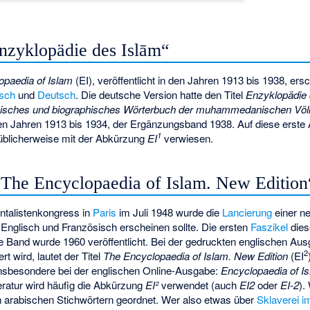
Enzyklopädie des Islām“
opaedia of Islam
(EI), veröffentlicht in den Jahren 1913 bis 1938, ers
isch
und
Deutsch
. Die deutsche Version hatte den Titel
Enzyklopädie 
hisches und biographisches Wörterbuch der muhammedanischen Völ
n Jahren 1913 bis 1934, der Ergänzungsband 1938. Auf diese erste A
1
 üblicherweise mit der Abkürzung
EI
verwiesen.
„The Encyclopaedia of Islam. New Edition
entalistenkongress in
Paris
im Juli 1948 wurde die
Lancierung
einer n
 Englisch und Französisch erscheinen sollte. Die ersten
Faszikel
dies
e Band wurde 1960 veröffentlicht. Bei der gedruckten englischen Ausg
2
rt wird, lautet der Titel
The Encyclopaedia of Islam. New Edition
(EI
nsbesondere bei der englischen Online-Ausgabe:
Encyclopaedia of I
teratur wird häufig die Abkürzung
EI²
verwendet (auch
EI2
oder
EI-2
).
h arabischen Stichwörtern geordnet. Wer also etwas über
Sklaverei i