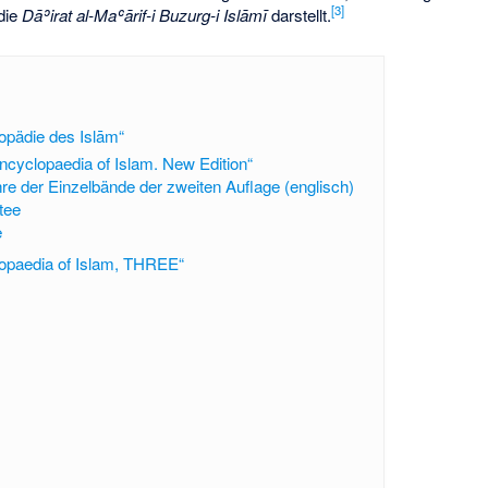
[
3
]
die
Dāʾirat al-Maʿārif-i Buzurg-i Islāmī
darstellt.
opädie des Islām“
ncyclopaedia of Islam. New Edition“
re der Einzelbände der zweiten Auflage (englisch)
tee
e
lopaedia of Islam, THREE“