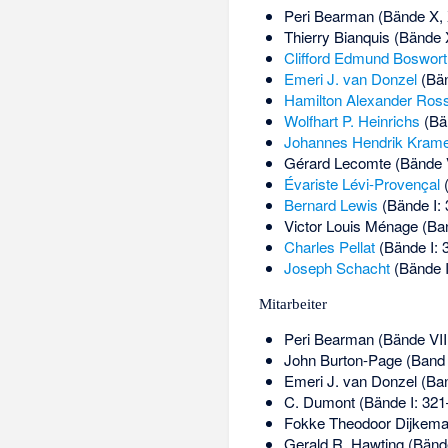
Peri Bearman (Bände X, 
Thierry Bianquis (Bände 
Clifford Edmund Boswort
Emeri J. van Donzel
(Bänd
Hamilton Alexander Ros
Wolfhart P. Heinrichs
(Bän
Johannes Hendrik Kram
Gérard Lecomte
(Bände V
Évariste Lévi-Provençal
(
Bernard Lewis
(Bände I: 3
Victor Louis Ménage (Ban
Charles Pellat
(Bände I: 32
Joseph Schacht
(Bände I, 
Mitarbeiter
Peri Bearman (Bände VII:
John Burton-Page (Band I
Emeri J. van Donzel (Band
C. Dumont (Bände I: 321–1
Fokke Theodoor Dijkema (
Gerald R. Hawting (Bände 