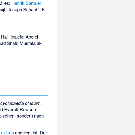
Miles;
Henrik Samuel
ruijt; Joseph Schacht; F.
; Halil Inalcik; Abd el-
ad Shafi; Mustafa al-
cyclopaedia of Islam,
nd Everett Rowson
rabischen, sondern nach
Lexikon
angelegt ist. Der