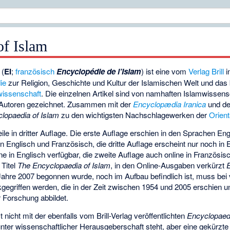
of Islam
(
EI
;
französisch
Encyclopédie de l’Islam
) ist eine vom
Verlag Brill
i
ie
zur Religion, Geschichte und Kultur der Islamischen Welt und das
wissenschaft
. Die einzelnen Artikel sind von namhaften Islamwissensc
 Autoren gezeichnet. Zusammen mit der
Encyclopædia Iranica
und d
lopaedia of Islam
zu den wichtigsten Nachschlagewerken der
Orient
ile in dritter Auflage. Die erste Auflage erschien in den Sprachen En
n Englisch und Französisch, die dritte Auflage erscheint nur noch in E
e in Englisch verfügbar, die zweite Auflage auch online in Französis
 Titel
The Encyclopaedia of Islam
, in den Online-Ausgaben verkürzt
m Jahre 2007 begonnen wurde, noch im Aufbau befindlich ist, muss bei
kgegriffen werden, die in der Zeit zwischen 1954 und 2005 erschien u
r Forschung
abbildet.
t nicht mit der ebenfalls vom Brill-Verlag veröffentlichten
Encyclopaed
 unter wissenschaftlicher Herausgeberschaft steht, aber eine gekürzt