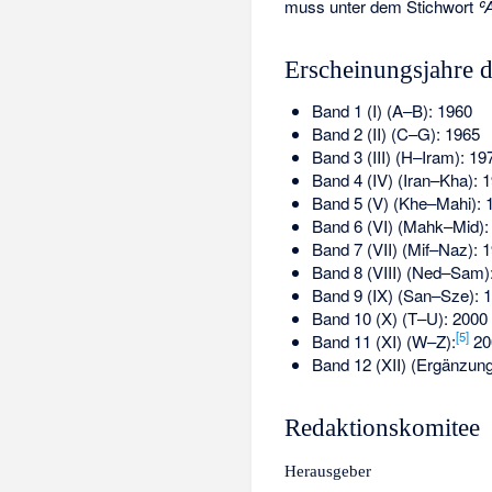
muss unter dem Stichwort
ʿ
Erscheinungsjahre d
Band 1 (I) (A–B): 1960
Band 2 (II) (C–G): 1965
Band 3 (III) (H–Iram): 19
Band 4 (IV) (Iran–Kha): 
Band 5 (V) (Khe–Mahi): 
Band 6 (VI) (Mahk–Mid):
Band 7 (VII) (Mif–Naz): 
Band 8 (VIII) (Ned–Sam)
Band 9 (IX) (San–Sze): 
Band 10 (X) (T–U): 2000
[
5
]
Band 11 (XI) (W–Z):
20
Band 12 (XII) (Ergänzung
Redaktionskomitee
Herausgeber