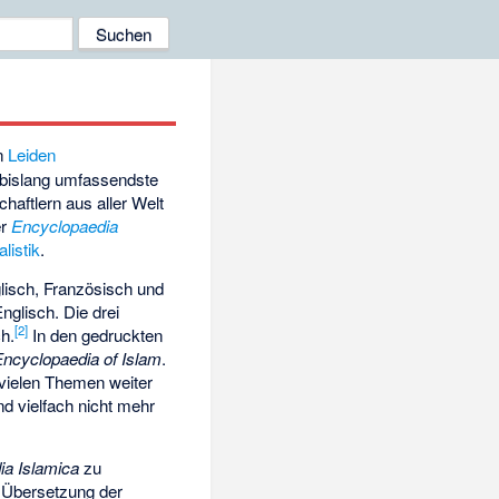
n
Leiden
 bislang umfassendste
haftlern aus aller Welt
er
Encyclopaedia
alistik
.
glisch, Französisch und
nglisch. Die drei
[
2
]
ch.
In den gedruckten
Encyclopaedia of Islam
.
 vielen Themen weiter
nd vielfach nicht mehr
ia Islamica
zu
e Übersetzung der