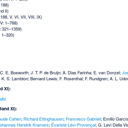
1188)
d II)
88, V, VI, VII, VIII, IX)
IV: 1–768)
: 321–1359)
: 1–320)
C. E. Bosworth; J. T. P. de Bruijn; A. Dias Farinha; E. van Donzel;
Jo
A. K. S. Lambton; Bernard Lewis; F. Rosenthal; F. Rundgren; A. L. Udo
d XI):
albi
Band XI):
aude Cahen
;
Richard Ettinghausen
;
Francesco Gabrieli
; Emilio Garc
ohannes Hendrik Kramers
;
Évariste Lévi-Provençal
; G. Levi Della V