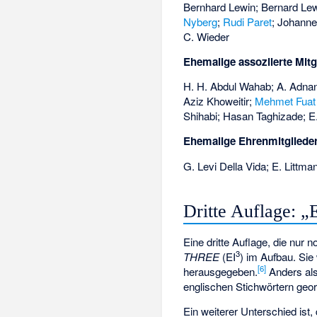
Bernhard Lewin; Bernard Le
Nyberg
;
Rudi Paret
; Johann
C. Wieder
Ehemalige assoziierte Mitg
H. H. Abdul Wahab; A. Adnan
Aziz Khoweitir;
Mehmet Fuat
Shihabi; Hasan Taghizade; E
Ehemalige Ehrenmitglieder
G. Levi Della Vida; E. Littma
Dritte Auflage: 
Eine dritte Auflage, die nur 
3
THREE
(EI
) im Aufbau. Sie
[
6
]
herausgegeben.
Anders als
englischen Stichwörtern geor
Ein weiterer Unterschied ist,