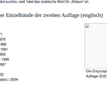
Abd
suchen, weil
ʿabd
das arabische Wort für „Sklave“ ist.
er Einzelbände der zweiten Auflage (englisch)
71
1978
1986
 1991
1993
: 1995
1997
Die
Encyclop
02
Auflage (EI2)
sbd.): 2004