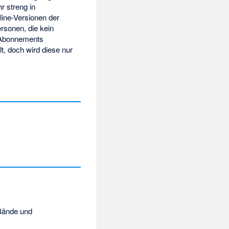
r streng in
line-Versionen der
rsonen, die kein
e Abonnements
t, doch wird diese nur
 Bände und