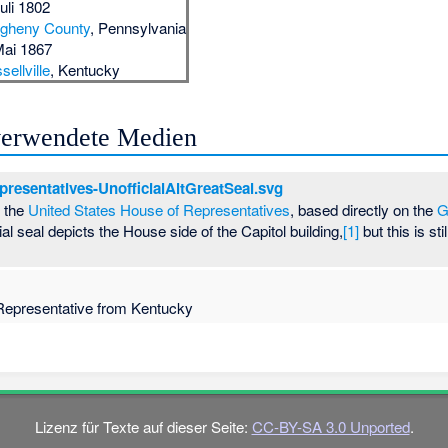
Juli 1802
egheny County
, Pennsylvania
Mai 1867
sellville
, Kentucky
 verwendete Medien
esentatives-UnofficialAltGreatSeal.svg
f the
United States House of Representatives
, based directly on the
G
cial seal depicts the House side of the Capitol building,
[1]
but this is s
Representative from Kentucky
Lizenz für Texte auf dieser Seite:
CC-BY-SA 3.0 Unported
.