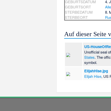
GEBURTSDATUM
4. 
GEBURTSORT
All
STERBEDATUM
8. 
STERBEORT
Rus
Auf dieser Seite
US-HouseOfRepr
Unofficial seal o
States
. The offi
symbol.
ElijahHise.jpg
Elijah Hise
, US 