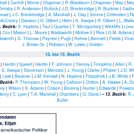
ball
|
Cantrill
|
Morris
|
Chapman
|
R. Blackburn
|
Chapman
|
May
|
Me
Ormsby
|
R. Anderson
|
Bullock
|
J.D. Breckinridge
|
R. Buckner
|
Gaith
head
|
J.C. Breckinridge
|
A. Marshall
|
J. Clay
|
Simms
|
Crittenden
|
R
McCreary
|
Davison
|
G. Gilbert
|
Helm
|
K. Swope
|
R. Gilbert
|
L. Walk
S. Hopkins
|
Taul
|
Quarles
|
T. Montgomery
|
Wickliffe
|
Love
. Bezirk:
|
Cox
|
Mason
|
L. Moore
|
Wadsworth
|
McKee II
|
Rice
|
G.M. Adams
sworth
|
G. Thomas
|
Paynter
|
Pugh
|
Kehoe
|
Bennett
|
Fields
|
Vins
J. Brown Sr.
|
Robsion
|
W. Lewis
|
Golden
10. bis 13. Bezirk
|
Hardin
|
Speed
|
Hardin
|
F. Johnson
|
Yancey
|
Tompkins
|
Allan
|
R.
|
S. Swope
|
Stevenson
|
Menzies
|
J. Young
|
Clarke
|
Phister
|
J.D. W
|
Lisle
|
Beckner
|
J.M. Kendall
|
N. Hopkins
|
Fitzpatrick
|
J.B. White
|
F
P. Thompson
|
W. Young
|
Calhoon
|
Chilton
|
A. Hawes
|
A. Da
 Bezirk:
ley
|
Wilson
|
S. Adams
|
Colson
|
Boreing
|
Hunter
|
Edwards
|
Powers
Henry
|
C. Lyon
|
T.A. Marshall
|
Chambers
|
G. Davis I
•
R.
13. Bezirk:
Butler
endaten
e, Elijah
amerikanischer Politiker