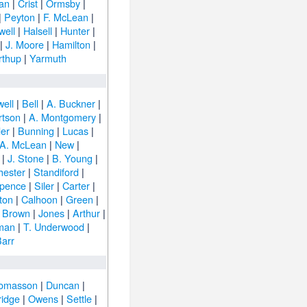
an
|
Crist
|
Ormsby
|
|
Peyton
|
F. McLean
|
well
|
Halsell
|
Hunter
|
|
J. Moore
|
Hamilton
|
rthup
|
Yarmuth
well
|
Bell
|
A. Buckner
|
rtson
|
A. Montgomery
|
er
|
Bunning
|
Lucas
|
A. McLean
|
New
|
|
J. Stone
|
B. Young
|
hester
|
Standiford
|
pence
|
Siler
|
Carter
|
lton
|
Calhoon
|
Green
|
. Brown
|
Jones
|
Arthur
|
man
|
T. Underwood
|
arr
omasson
|
Duncan
|
ridge
|
Owens
|
Settle
|