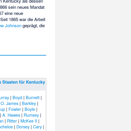
n Kentucky als dessen
1866 sein neues Mandat
67 eine neue
Seit 1865 war die Arbeit
ew Johnson
geprägt, die
n Staaten für Kentucky
urray
|
Boyd
|
Burnett
|
|
O. James
|
Barkley
|
nup
|
Fowler
|
Boyle
|
|
A. Hawes
|
Rumsey
|
an
|
Ritter
|
McKee II
|
ncheloe
|
Dorsey
|
Cary
|