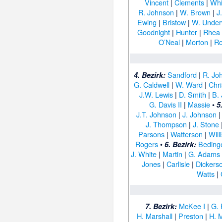
Vincent
|
Clements
|
Whi
R. Johnson
|
W. Brown
|
J
Ewing
|
Bristow
|
W. Unde
Goodnight
|
Hunter
|
Rhea
O’Neal
|
Morton
|
Ro
Sandford
|
R. Jo
4. Bezirk:
G. Caldwell
|
W. Ward
|
Chr
J.W. Lewis
|
D. Smith
|
B.
G. Davis II
|
Massie
•
5
J.T. Johnson
|
J. Johnson
J. Thompson
|
J. Stone
Parsons
|
Watterson
|
Will
Rogers
•
Beding
6. Bezirk:
J. White
|
Martin
|
G. Adams
Jones
|
Carlisle
|
Dickers
Watts
|
McKee I
|
G. 
7. Bezirk:
H. Marshall
|
Preston
|
H. M