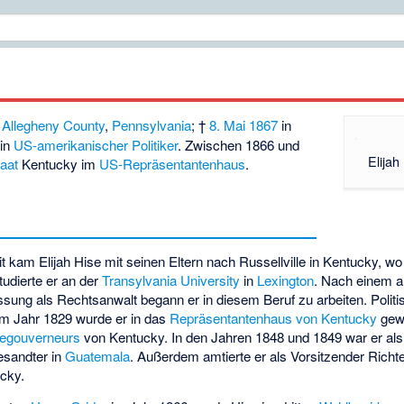
m
Allegheny County
,
Pennsylvania
; †
8. Mai
1867
in
ein
US-amerikanischer
Politiker
. Zwischen 1866 und
Elijah
aat
Kentucky im
US-Repräsentantenhaus
.
kam Elijah Hise mit seinen Eltern nach Russellville in Kentucky, wo e
udierte er an der
Transylvania University
in
Lexington
. Nach einem 
sung als Rechtsanwalt begann er in diesem Beruf zu arbeiten. Politi
Im Jahr 1829 wurde er in das
Repräsentantenhaus von Kentucky
gewä
zegouverneurs
von Kentucky. In den Jahren 1848 und 1849 war er al
sandter in
Guatemala
. Außerdem amtierte er als Vorsitzender Richt
cky.