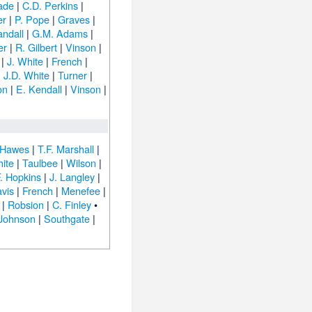
ade
|
C.D. Perkins
|
er
|
P. Pope
|
Graves
|
andall
|
G.M. Adams
|
er
|
R. Gilbert
|
Vinson
|
|
J. White
|
French
|
|
J.D. White
|
Turner
|
on
|
E. Kendall
|
Vinson
|
 Hawes
|
T.F. Marshall
|
hite
|
Taulbee
|
Wilson
|
. Hopkins
|
J. Langley
|
vis
|
French
|
Menefee
|
|
Robsion
|
C. Finley
•
 Johnson
|
Southgate
|