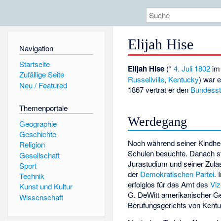
Elijah Hise
Navigation
Startseite
Elijah Hise
(*
4. Juli
1802
i
Zufällige Seite
Russellville
,
Kentucky
) war 
Neu / Featured
1867 vertrat er den
Bundesst
Themenportale
Werdegang
Geographie
Geschichte
Noch während seiner Kindheit 
Religion
Schulen besuchte. Danach st
Gesellschaft
Jurastudium und seiner Zulas
Sport
der
Demokratischen Partei
. 
Technik
erfolglos für das Amt des
Vi
Kunst und Kultur
G. DeWitt
amerikanischer Ge
Wissenschaft
Berufungsgerichts von Kentu