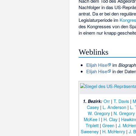
Nach dem Tod des Abgeord
Nachfolger in das US-Reprä
antrat. Da er bei den regulä
Legislaturperiode im
Kongre
des Kongresses von den Sp
in einem nur knapp gescheit
Weblinks
Elijah Hise
im
Biograph
Elijah Hise
in der Date
Orr
|
T. Davis
|
M
1. Bezirk:
Casey
|
L. Anderson
|
L. 
W. Gregory
|
N. Gregory
McKee I
|
H. Clay
|
Hawkin
Triplett
|
Green
|
J. McHen
Sweeney
|
H. McHenry
|
J. 