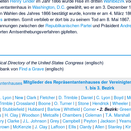
neten
Henry Grider
im Jahr 1866 wurde Hise im dritten
Wahlbezirk
vo
sentantenhaus in
Washington, D.C.
gewählt, wo er am 3. Dezember 
ren Wahlen des Jahres 1866 bestätigt wurde, konnte er am 4. März 18
ss
antreten. Somit verblieb er dort bis zu seinem Tod am 8. Mai 1867. 
annungen zwischen der
Republikanischen Partei
und Präsident
Andr
erten Amtsenthebungsverfahren gipfelten.
ical Directory of the United States Congress
(englisch)
nbank von
Find a Grave
(englisch)
Mitglieder des Repräsentantenhauses der Vereinigte
1. bis 3. Bezirk
. Lyon
|
New
|
Clark
|
Fletcher
|
D. Trimble
|
Daniel
|
C. Lyon
|
Boyd
|
M
Trimble
|
Crossland
|
Boone
|
O. Turner I
|
Stone
|
Hendrick
|
Wheeler
|
Stubblefield
|
Hubbard
|
Barlow
|
Whitfield
|
Comer
•
Gree
2. Bezirk:
s
|
H. Clay
|
Woodson
|
Metcalfe
|
Chambers
|
Coleman
|
T.A. Marshall
ry
|
Clarke
|
J.L. Johnson
|
Grey
|
Campbell
|
Peyton
|
Jackson
|
Yeam
Brown
|
McKenzie
|
J. Clay
|
Laffoon
|
Ellis
|
Clardy
|
Allen
|
Stanley
|
Ki