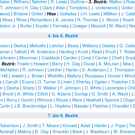
taker
|
Withers
|
Natcher
|
R. Lewis
|
Guthrie
•
Walton
|
Row
3. Bezirk:
.T. Johnson
|
H. Clay
|
Clark
|
Allan
|
Tompkins
|
J. Underwood
|
Grider
rwood
|
Bristow
|
Grider
|
|
Golladay
|
J.H. Lewis
|
Milliken
|
J. Cald
Hise
|
Moss
|
Rhea
|
Richardson
|
A. James
|
R. Thomas
|
J. Moore
|
Roark
bsion Jr.
|
Burke
|
Snyder
|
Farnsley
|
Cowger
|
Mazzoli
|
M. Ward
|
No
4. bis 6. Bezirk
hnson
|
Desha
|
Metcalfe
|
Letcher
|
Beaty
|
Williams
|
Owsley
|
G. Cald
isman
|
Talbott
|
W. Anderson
|
Harding
|
Knott
|
Read
|
Knott
|
T. Robe
 Johnson
|
Moorman
|
Craddock
|
Carden
|
Creal
|
Carrier
|
Chelf
|
Snyd
Fowler
|
Howard
|
Barry
|
H. Clay
|
Duval
|
A. McLean
|
New
|
. Bezirk:
|
McHatton
|
R. Johnson
|
Letcher
|
Harlan
|
S. Anderson
|
J. Thompson
|
Hill
|
Jewett
|
J. Brown
|
Wickliffe
|
Mallory
|
Rousseau
|
Grover
|
Winc
is
|
Caruth
|
Evans
|
O. Turner II
|
Irwin
|
Sherley
|
Ogden
|
Thatcher
|
S
er
|
Desha
|
Sharp
|
D. Walker
|
F. Johnson
|
D. White
|
Lecompte
|
Chi
|
Breck
|
A. White
|
Elliott
|
G. Adams
|
Dunlap
|
G. Smith
|
A. Ward
|
J
on
|
Berry
|
Gooch
|
Rhinock
|
Rouse
|
Ware
|
Newhall
|
Spence
|
Chap
Curlin
|
J.B. Breckinridge
|
L. Hopkins
|
Baesler
|
Fletcher
|
Chandler
|
B
7. bis 9. Bezirk
Robertson
|
J. Smith
|
T. Moore
|
Kincaid
|
Adair
|
Hardin
|
J. Pope
|
Th
arshall
|
Mallory
|
B. Clay
|
Shanklin
|
Beck
|
J. Blackburn
|
W. Breckin