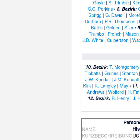
Gayle
|
S. Trimble
|
Kim
C.C. Perkins
•
8. Bezirk:
Sprigg
|
G. Davis I
|
More
Durham
|
P.B. Thompson
|
Bates
|
Golden
|
Siler
•
9
Trumbo
|
French
|
Mason
J.D. White
|
Culbertson
|
Wad
T. Montgomery
10. Bezirk:
Tibbatts
|
Gaines
|
Stanton
J.W. Kendall
|
J.M. Kendall
Kirk
|
K. Langley
|
May
•
11.
Andrews
|
Wolford
|
H. Fin
R. Henry
|
J. 
12. Bezirk:
Person
His
NAME
KURZBESCHREIBUNG
US-