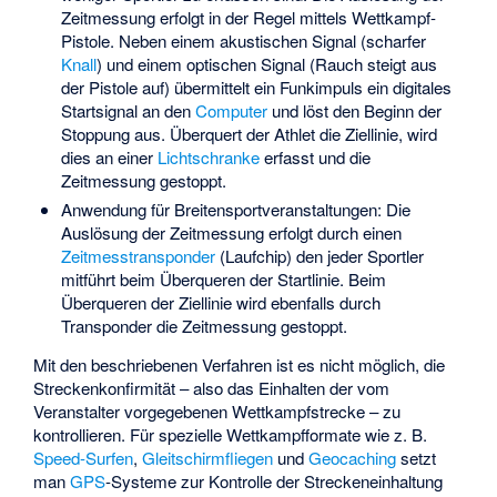
Zeitmessung erfolgt in der Regel mittels
Wettkampf-
Pistole
. Neben einem akustischen Signal (scharfer
Knall
) und einem optischen Signal (Rauch steigt aus
der Pistole auf) übermittelt ein
Funkimpuls
ein digitales
Startsignal an den
Computer
und löst den Beginn der
Stoppung aus. Überquert der Athlet die Ziellinie, wird
dies an einer
Lichtschranke
erfasst und die
Zeitmessung gestoppt.
Anwendung für Breitensportveranstaltungen: Die
Auslösung der Zeitmessung erfolgt durch einen
Zeitmesstransponder
(Laufchip) den jeder Sportler
mitführt beim Überqueren der Startlinie. Beim
Überqueren der Ziellinie wird ebenfalls durch
Transponder die Zeitmessung gestoppt.
Mit den beschriebenen Verfahren ist es nicht möglich, die
Streckenkonfirmität – also das Einhalten der vom
Veranstalter vorgegebenen Wettkampfstrecke – zu
kontrollieren. Für spezielle Wettkampfformate wie z. B.
Speed-Surfen
,
Gleitschirmfliegen
und
Geocaching
setzt
man
GPS
-Systeme zur Kontrolle der Streckeneinhaltung