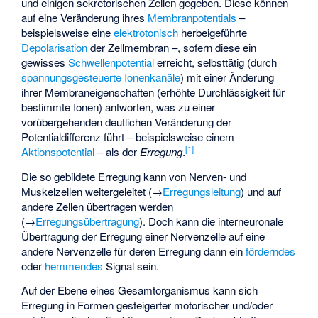
und einigen sekretorischen Zellen gegeben. Diese können
auf eine Veränderung ihres
Membranpotentials
–
beispielsweise eine
elektrotonisch
herbeigeführte
Depolarisation
der Zellmembran –, sofern diese ein
gewisses
Schwellenpotential
erreicht, selbsttätig (durch
spannungsgesteuerte Ionenkanäle
) mit einer Änderung
ihrer Membraneigenschaften (erhöhte Durchlässigkeit für
bestimmte Ionen) antworten, was zu einer
vorübergehenden deutlichen Veränderung der
Potentialdifferenz führt – beispielsweise einem
[
1
]
Aktionspotential
– als der
Erregung
.
Die so gebildete Erregung kann von Nerven- und
Muskelzellen weitergeleitet (→
Erregungsleitung
) und auf
andere Zellen übertragen werden
(→
Erregungsübertragung
). Doch kann die interneuronale
Übertragung der Erregung einer Nervenzelle auf eine
andere Nervenzelle für deren Erregung dann ein
förderndes
oder
hemmendes
Signal sein.
Auf der Ebene eines Gesamtorganismus kann sich
Erregung in Formen gesteigerter motorischer und/oder