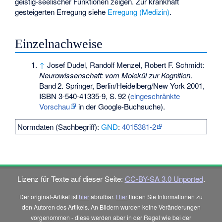
geistig-seelischer Funktionen zeigen. Zur krankhaft
gesteigerten Erregung siehe
Erregung (Medizin)
.
Einzelnachweise
↑
Josef Dudel, Randolf Menzel, Robert F. Schmidt:
Neurowissenschaft: vom Molekül zur Kognition
.
Band
2
. Springer, Berlin/Heidelberg/New York 2001,
ISBN 3-540-41335-9
,
S.
92
(
eingeschränkte
Vorschau
in der Google-Buchsuche).
Normdaten (Sachbegriff):
GND
:
4015381-2
Lizenz für Texte auf dieser Seite:
CC-BY-SA 3.0 Unported
.
Der original-Artikel ist
hier
abrufbar.
Hier
finden Sie Informationen zu
den Autoren des Artikels. An Bildern wurden keine Veränderungen
vorgenommen - diese werden aber in der Regel wie bei der