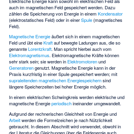
Elektrische Energie kann sowohl im elektrischen Feld als
auch im magnetischen Feld gespeichert werden. Dazu
zählen die Speicherung von Energie in einem
Kondensator
(elektrostatisches Feld) oder in einer
Spule
(magnetisches
Feld).
Magnetische Energie
äußert sich in einem magnetischen
Feld und übt eine
Kraft
auf bewegte Ladungen aus, die so
genannte
Lorentzkraft
. Man spricht hierbei auch vom
Elektromagnetismus
. Elektromagnetische Kräfte können
sehr stark sein; sie werden in
Elektromotoren
und
Generatoren
genutzt. Magnetische Energie kann in der
Praxis kurzfristig in einer Spule gespeichert werden; mit
supraleitenden magnetischen Energiespeichern
sind
längere Speicherzeiten bei hoher Energie möglich.
In einem
elektrischen Schwingkreis
werden elektrische und
magnetische Energie
periodisch
ineinander umgewandelt.
Aufgrund der rechnerischen Gleichheit von Energie und
Arbeit
werden die Formelzeichen je nach Nützlichkeit
gebraucht. In diesem Abschnitt wird
verwendet, obwohl in
der Literatur die Gleichungen über die
Feldenergie
auch