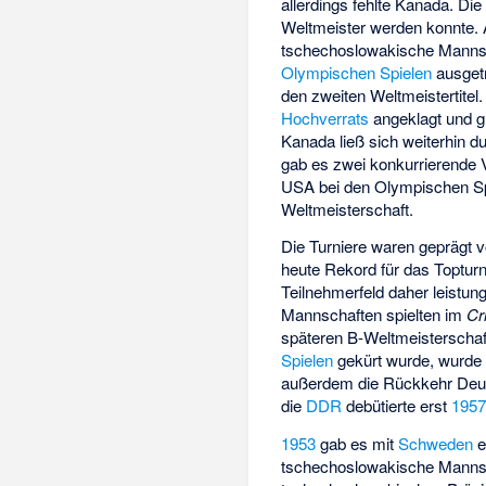
allerdings fehlte Kanada. Die
Weltmeister werden konnte. A
tschechoslowakische Mannsch
Olympischen Spielen
ausget
den zweiten Weltmeistertite
Hochverrats
angeklagt und gr
Kanada ließ sich weiterhin d
gab es zwei konkurrierende V
USA bei den Olympischen Sp
Weltmeisterschaft.
Die Turniere waren geprägt
heute Rekord für das Topturn
Teilnehmerfeld daher leistun
Mannschaften spielten im
Cr
späteren B-Weltmeisterschaft
Spielen
gekürt wurde, wurde 
außerdem die Rückkehr Deuts
die
DDR
debütierte erst
195
1953
gab es mit
Schweden
e
tschechoslowakische Mannsc