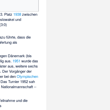
 3. Platz
1938
zwischen
slowakei und
(3:0)
zu führte, dass die
Wertung als
gegen Dänemark (bis
lig aus.
1951
wurde das
ister aus, weitere sechs
. Der Vorgänger der
der bei den
Olympischen
 Das Turnier 1952 sah
 Nationalmannschaft --
 Teilnahme und die
s