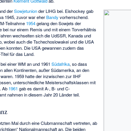
identen
Klement Gottwald
ab.
and der
Sowjetunion
der LIHG bei. Eishockey gab
twa 1945, zuvor war eher
Bandy
vorherrschend.
 WM-Teilnahme
1954
gelang den Sowjets der
e bei nur einem Remis und mit einem Torverhältnis
 Jahren wechselten sich die UdSSR, Kanada und
b, wobei auch die Tschechoslowakei und die USA
toßen konnten. Die USA gewannen zudem das
Titel für das Land.
bei einer WM an und 1961
Südafrika
, so dass
 allen Kontinenten, außer Südamerika, an den
t waren. 1959 hatte der inzwischen zur IIHF
sen, unterschiedliche Meisterschaftsklassen mit
n. Ab
1961
gab es damit A-, B- und C-
amt nahmen in diesem Jahr 20 Länder teil.
anz
tzten Mal durch eine Clubmannschaft vertreten, ab
„richtigen“ Nationalmannschaft an. Die beiden