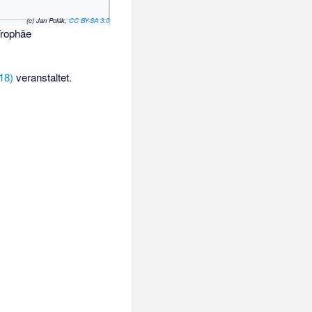
(c) Jan Polák,
CC BY-SA 3.0
Trophäe
18)
veranstaltet.