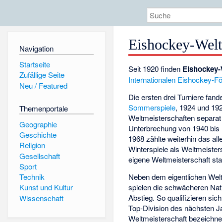
Eishockey-Welt
Navigation
Startseite
Seit 1920 finden
Eishockey-
Zufällige Seite
Internationalen Eishockey-Fö
Neu / Featured
Die ersten drei Turniere fa
Sommerspiele
, 1924 und 19
Themenportale
Weltmeisterschaften separat
Geographie
Unterbrechung von 1940 bi
Geschichte
1968 zählte weiterhin das all
Religion
Winterspiele als Weltmeisters
Gesellschaft
eigene Weltmeisterschaft sta
Sport
Neben dem eigentlichen Welt
Technik
spielen die schwächeren Nati
Kunst und Kultur
Abstieg. So qualifizieren sich
Wissenschaft
Top-Division des nächsten Ja
Weltmeisterschaft bezeichnet