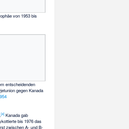
rophäe von 1953 bis
em entscheidenden
wjetunion gegen Kanada
954
[
4
]
.
Kanada gab
kottierte bis 1976 das
erst zwischen A- und B-