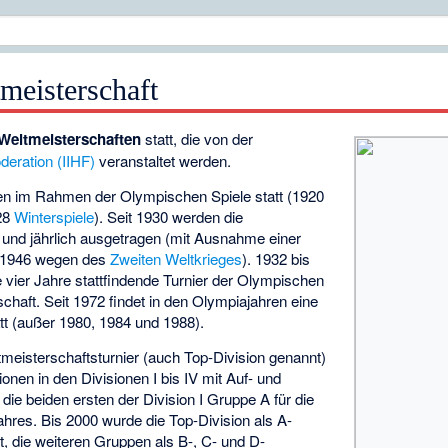
meisterschaft
Weltmeisterschaften
statt, die von der
deration (IIHF)
veranstaltet werden.
nden im Rahmen der Olympischen Spiele statt (1920
28
Winterspiele
). Seit 1930 werden die
 und jährlich ausgetragen (mit Ausnahme einer
s 1946 wegen des
Zweiten Weltkrieges
). 1932 bis
e vier Jahre stattfindende Turnier der Olympischen
chaft. Seit 1972 findet in den Olympiajahren eine
tt (außer 1980, 1984 und 1988).
meisterschaftsturnier (auch Top-Division genannt)
onen in den Divisionen I bis IV mit Auf- und
 die beiden ersten der Division I Gruppe A für die
hres. Bis 2000 wurde die Top-Division als A-
, die weiteren Gruppen als B-, C- und D-