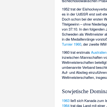
tschechoslowakischen Präs
1952 trat der Eishockeyverb
es in der UdSSR erst seit e
Doch schon bei der ersten
Titelgewinn – ohne Niederlag
von 37:10. In den folgenden
Schweden als Weltmeister a
in die Medaillenränge vors
Turnier 1960
, der zweite WM-
1960 trat erstmals
Australien
inzwischen Mannschaften von
Weltmeisterschaften beteilig
umbenannte Verband beschlos
Auf- und Abstieg einzuführe
Weltmeisterschaften, insges
Sowjetische Domin
1963
ließ sich Kanada zum le
1964
trat das Land mit einer 