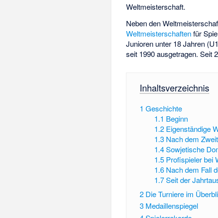
Weltmeisterschaft.
Neben den Weltmeisterschaft
Weltmeisterschaften
für Spie
Junioren unter 18 Jahren (U1
seit 1990 ausgetragen. Seit
Inhaltsverzeichnis
1
Geschichte
1.1
Beginn
1.2
Eigenständige W
1.3
Nach dem Zweit
1.4
Sowjetische Do
1.5
Profispieler bei
1.6
Nach dem Fall 
1.7
Seit der Jahrt
2
Die Turniere im Überbl
3
Medaillenspiegel
4
Spielerrekorde