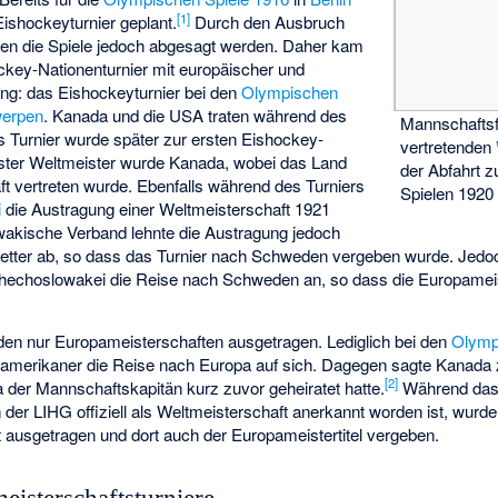
[
1
]
ishockeyturnier geplant.
Durch den Ausbruch
n die Spiele jedoch abgesagt werden. Daher kam
ckey-Nationenturnier mit europäischer und
ung: das Eishockeyturnier bei den
Olympischen
werpen
. Kanada und die USA traten während des
Mannschaftsf
s Turnier wurde später zur ersten Eishockey-
vertretenden
Erster Weltmeister wurde Kanada, wobei das Land
der Abfahrt 
t vertreten wurde. Ebenfalls während des Turniers
Spielen 1920
i
die Austragung einer Weltmeisterschaft 1921
akische Verband lehnte die Austragung jedoch
tter ab, so dass das Turnier nach Schweden vergeben wurde. Jedoc
chechoslowakei die Reise nach Schweden an, so dass die Europameis
den nur Europameisterschaften ausgetragen. Lediglich bei den
Olymp
erikaner die Reise nach Europa auf sich. Dagegen sagte Kanada z
[
2
]
 der Mannschaftskapitän kurz zuvor geheiratet hatte.
Während das 
n der LIHG offiziell als Weltmeisterschaft anerkannt worden ist, wurd
ft ausgetragen und dort auch der Europameistertitel vergeben.