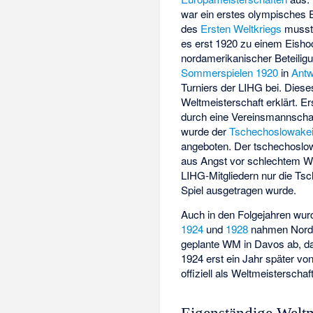
war ein erstes olympisches E
des
Ersten Weltkriegs
musste
es erst 1920 zu einem Eisho
nordamerikanischer Beteilig
Sommerspielen 1920
in
Ant
Turniers der LIHG bei. Diese
Weltmeisterschaft erklärt. 
durch eine Vereinsmannschaf
wurde der
Tschechoslowake
angeboten. Der tschechoslow
aus Angst vor schlechtem We
LIHG-Mitgliedern nur die Ts
Spiel ausgetragen wurde.
Auch in den Folgejahren wur
1924
und
1928
nahmen Nordam
geplante WM in Davos ab, da
1924 erst ein Jahr später vo
offiziell als Weltmeisterscha