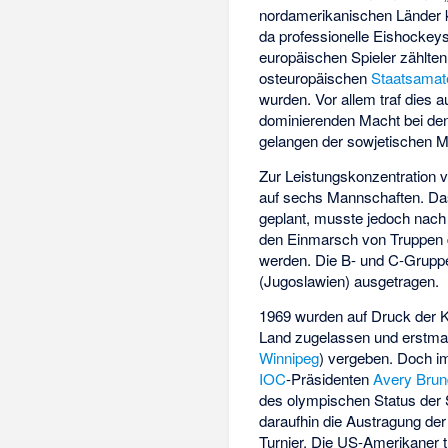
nordamerikanischen Länder 
da professionelle Eishockeys
europäischen Spieler zählten
osteuropäischen
Staatsamat
wurden. Vor allem traf dies a
dominierenden Macht bei de
gelangen der sowjetischen Ma
Zur Leistungskonzentration v
auf sechs Mannschaften. Das
geplant, musste jedoch nac
den Einmarsch von Truppen
werden. Die B- und C-Grupp
(Jugoslawien) ausgetragen.
1969 wurden auf Druck der Ka
Land zugelassen und erstmal
Winnipeg
) vergeben. Doch i
IOC
-Präsidenten
Avery Bru
des olympischen Status der S
daraufhin die Austragung der
Turnier. Die US-Amerikaner t