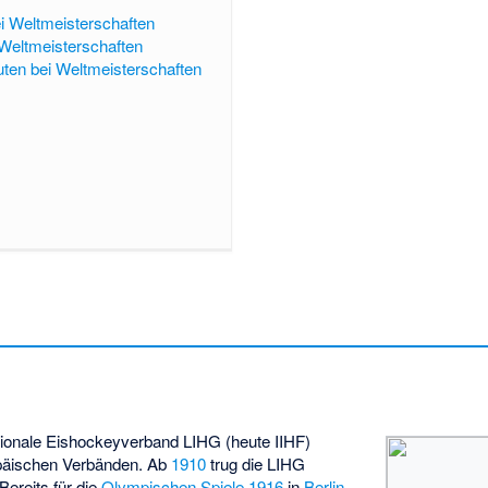
ei Weltmeisterschaften
 Weltmeisterschaften
uten bei Weltmeisterschaften
tionale Eishockeyverband LIHG (heute IIHF)
opäischen Verbänden. Ab
1910
trug die LIHG
Bereits für die
Olympischen Spiele 1916
in
Berlin