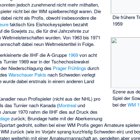
konnten jedoch zunehmend nicht mehr mithalten,
pieler nicht bei der WM spielberechtigt waren. Die
Die frühere T
 dabei nicht als Profis, obwohl insbesondere die
1959
eure
faktisch fürs Eishockeyspielen bezahlt
uf die Sowjets zu, die für drei Jahrzehnte zur
n Weltmeisterschaften wurden. Von 1963 bis 1971
nnschaft dabei neun Weltmeistertitel in Folge.
erkleinerte die IIHF die A-Gruppe
1969
von acht
 Turnier 1969 war in der Tschechoslowakei
h der Niederschlagung des
Prager Frühlings
durch
 des
Warschauer Pakts
nach Schweden verlegt
e wurde dabei erstmals in einem anderen Land
Szene aus d
Spiel der So
nadier neun Profispieler (nicht aus der NHL) pro
bei der
WM 1
s das Turnier nach Kanada (
Montreal
und
m Januar 1970 nahm die IIHF dies auf Druck des
ndage
zurück; Brundage hatte mit der Aberkennung
portart gedroht, sollten bei einer WM Profis gegen Amateure spielen
 WM zurück (wie im Vorjahr sprang kurzfristig Schweden ein) und boy
raten weiterhin mit einer Amateurmannschaft an, pendelten aber vor