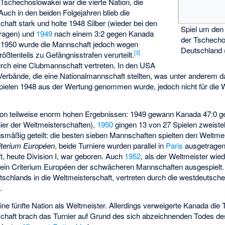
 Tschechoslowakei war die vierte Nation, die
uch in den beiden Folgejahren blieb die
aft stark und holte 1948 Silber (wieder bei den
Spiel um den
ragen) und
1949
nach einem 3:2 gegen Kanada
der Tschecho
l. 1950 wurde die Mannschaft jedoch wegen
Deutschland 
[
3
]
ößtenteils zu Gefängnisstrafen verurteilt.
urch eine Clubmannschaft vertreten. In den USA
erbände, die eine Nationalmannschaft stellten, was unter anderem da
ielen 1948 aus der Wertung genommen wurde, jedoch nicht für die 
 von teilweise enorm hohen Ergebnissen: 1949 gewann Kanada 47:0 
ier der Weltmeisterschaften),
1950
gingen 13 von 27 Spielen zweistel
gsmäßig geteilt: die besten sieben Mannschaften spielten den Weltme
iterium Européen
, beide Turniere wurden parallel in
Paris
ausgetragen
, heute Division I, war geboren. Auch
1952
, als der Weltmeister wie
ein Criterium Européen der schwächeren Mannschaften ausgespielt.
chlands in die Weltmeisterschaft, vertreten durch die westdeutsche
7
.
ine fünfte Nation als Weltmeister. Allerdings verweigerte Kanada die
haft brach das Turnier auf Grund des sich abzeichnenden Todes de