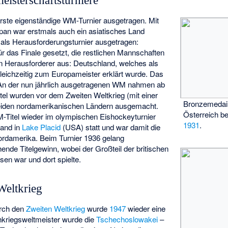
eisterschaftsturniere
rste eigenständige WM-Turnier ausgetragen. Mit
an war erstmals auch ein asiatisches Land
 als Herausforderungsturnier ausgetragen:
ür das Finale gesetzt, die restlichen Mannschaften
en Herausforderer aus: Deutschland, welches als
eichzeitig zum Europameister erklärt wurde. Das
 An der nun jährlich ausgetragenen WM nahmen ab
tel wurden vor dem Zweiten Weltkrieg (mit einer
Bronzemedail
iden nordamerikanischen Ländern ausgemacht.
Österreich be
Titel wieder im olympischen Eishockeyturnier
1931
.
fand in
Lake Placid
(USA) statt und war damit die
Nordamerika. Beim Turnier 1936 gelang
ende Titelgewinn, wobei der Großteil der britischen
en war und dort spielte.
eltkrieg
rch den
Zweiten Weltkrieg
wurde
1947
wieder eine
hkriegsweltmeister wurde die
Tschechoslowakei
–