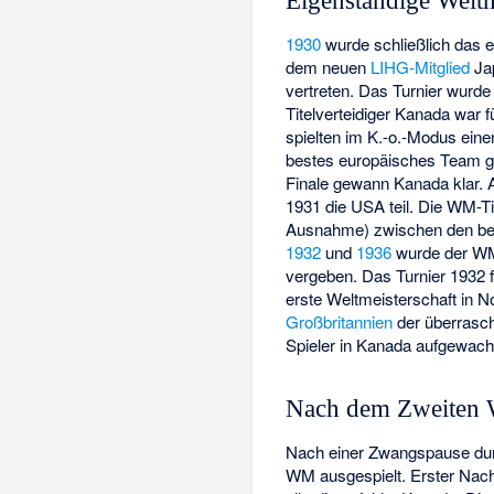
Eigenständige Weltm
1930
wurde schließlich das e
dem neuen
LIHG-Mitglied
Jap
vertreten. Das Turnier wurde
Titelverteidiger Kanada war f
spielten im K.-o.-Modus ein
bestes europäisches Team gl
Finale gewann Kanada klar.
1931 die USA teil. Die WM-Ti
Ausnahme) zwischen den be
1932
und
1936
wurde der WM-
vergeben. Das Turnier 1932 
erste Weltmeisterschaft in 
Großbritannien
der überrasch
Spieler in Kanada aufgewachs
Nach dem Zweiten W
Nach einer Zwangspause du
WM ausgespielt. Erster Nac