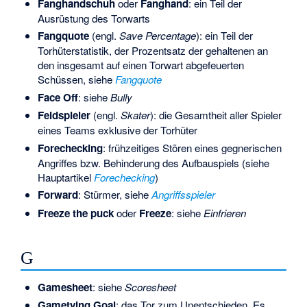
Fanghandschuh
oder
Fanghand
: ein Teil der
Ausrüstung des Torwarts
Fangquote
(engl.
Save Percentage
): ein Teil der
Torhüterstatistik, der Prozentsatz der gehaltenen an
den insgesamt auf einen Torwart abgefeuerten
Schüssen, siehe
Fangquote
Face Off
: siehe
Bully
Feldspieler
(engl.
Skater
): die Gesamtheit aller Spieler
eines Teams exklusive der Torhüter
Forechecking
: frühzeitiges Stören eines gegnerischen
Angriffes bzw. Behinderung des Aufbauspiels (siehe
Hauptartikel
Forechecking
)
Forward
: Stürmer, siehe
Angriffsspieler
Freeze the puck
oder
Freeze
: siehe
Einfrieren
G
Gamesheet
: siehe
Scoresheet
Gametying Goal
: das Tor zum Unentschieden. Es