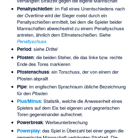
verhängten Strafzeit gegen die eigene Mannschaft
Penaltyschießen
: im Fall eines Unentschiedens nach
der
Overtime
wird der Sieger meist durch ein
Penaltyschießen ermittelt, bei dem die Spieler beider
Mannschaften abwechselnd zu einem Penaltyschuss
antreten, ähnlich dem Elfmeterschießen. Siehe
Penaltyschuss
Period
: siehe
Drittel
Pfosten
: die beiden Steher, die das linke bzw. rechte
Ende des
Tores
markieren
Pfostenschuss
: ein Torschuss, der von einem der
Pfosten abprallt
Pipe
: im englischen Sprachraum übliche Bezeichnung
für den
Pfosten
Plus/Minus
: Statistik, welche die Anwesenheit eines
Spielers auf dem Eis bei eigenen und gegnerischen
Toren gegeneinander aufrechnet.
Powerbreak
: Werbeunterbrechung
Powerplay
: das Spiel in Überzahl bei einer gegen die
gegnerische Mannschaft verhängten Strafzeit. Die