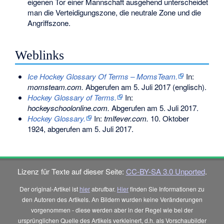
eigenen Tor einer Mannschaft ausgehend unterscheidet
man die Verteidigungszone, die neutrale Zone und die
Angriffszone.
Weblinks
Ice Hockey Glossary Of Terms – MomsTeam.
In:
momsteam.com.
Abgerufen am 5. Juli 2017
(englisch).
Hockey Glossary of Terms.
In:
hockeyschoolonline.com.
Abgerufen am 5. Juli 2017
.
Hockey Glossary.
In:
tmlfever.com.
10. Oktober
1924,
abgerufen am 5. Juli 2017
.
Lizenz für Texte auf dieser Seite:
CC-BY-SA 3.0 Unported
.
Der original-Artikel ist
hier
abrufbar.
Hier
finden Sie Informationen zu
den Autoren des Artikels. An Bildern wurden keine Veränderungen
vorgenommen - diese werden aber in der Regel wie bei der
ursprünglichen Quelle des Artikels verkleinert, d.h. als Vorschaubilder