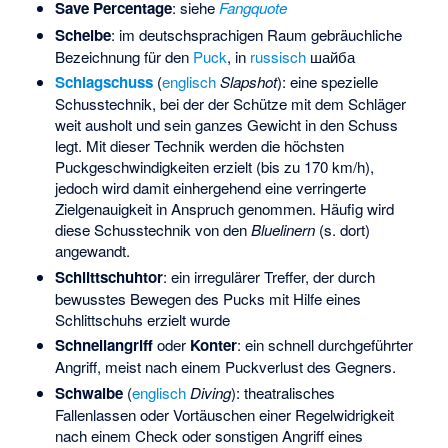
Save Percentage
: siehe
Fangquote
Scheibe
: im deutschsprachigen Raum gebräuchliche
Bezeichnung für den
Puck
, in
russisch
шайба
Schlagschuss
(
englisch
Slapshot
): eine spezielle
Schusstechnik, bei der der Schütze mit dem Schläger
weit ausholt und sein ganzes Gewicht in den Schuss
legt. Mit dieser Technik werden die höchsten
Puckgeschwindigkeiten erzielt (bis zu 170 km/h),
jedoch wird damit einhergehend eine verringerte
Zielgenauigkeit in Anspruch genommen. Häufig wird
diese Schusstechnik von den
Bluelinern
(s. dort)
angewandt.
Schlittschuhtor
: ein irregulärer Treffer, der durch
bewusstes Bewegen des Pucks mit Hilfe eines
Schlittschuhs erzielt wurde
Schnellangriff
oder
Konter
: ein schnell durchgeführter
Angriff, meist nach einem Puckverlust des Gegners.
Schwalbe
(
englisch
Diving
): theatralisches
Fallenlassen oder Vortäuschen einer Regelwidrigkeit
nach einem Check oder sonstigen Angriff eines