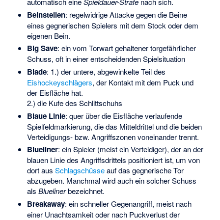
automatisch eine
Spieldauer-Strafe
nach sich.
Beinstellen
: regelwidrige Attacke gegen die Beine
eines gegnerischen Spielers mit dem Stock oder dem
eigenen Bein.
Big Save
: ein vom Torwart gehaltener torgefährlicher
Schuss, oft in einer entscheidenden Spielsituation
Blade
: 1.) der untere, abgewinkelte Teil des
Eishockeyschlägers
, der Kontakt mit dem Puck und
der Eisfläche hat.
2.) die Kufe des Schlittschuhs
Blaue Linie
: quer über die Eisfläche verlaufende
Spielfeldmarkierung, die das Mitteldrittel und die beiden
Verteidigungs- bzw. Angriffszonen voneinander trennt.
Blueliner
: ein Spieler (meist ein Verteidiger), der an der
blauen Linie des Angriffsdrittels positioniert ist, um von
dort aus
Schlagschüsse
auf das gegnerische Tor
abzugeben. Manchmal wird auch ein solcher Schuss
als
Blueliner
bezeichnet.
Breakaway
: ein schneller Gegenangriff, meist nach
einer Unachtsamkeit oder nach Puckverlust der