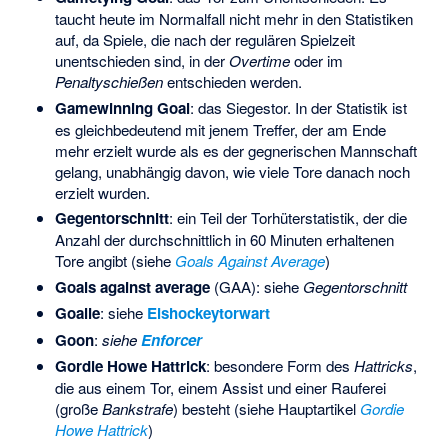
taucht heute im Normalfall nicht mehr in den Statistiken
auf, da Spiele, die nach der regulären Spielzeit
unentschieden sind, in der
Overtime
oder im
Penaltyschießen
entschieden werden.
Gamewinning Goal
: das Siegestor. In der Statistik ist
es gleichbedeutend mit jenem Treffer, der am Ende
mehr erzielt wurde als es der gegnerischen Mannschaft
gelang, unabhängig davon, wie viele Tore danach noch
erzielt wurden.
Gegentorschnitt
: ein Teil der Torhüterstatistik, der die
Anzahl der durchschnittlich in 60 Minuten erhaltenen
Tore angibt (siehe
Goals Against Average
)
Goals against average
(GAA): siehe
Gegentorschnitt
Goalie
: siehe
Eishockeytorwart
Goon
:
siehe
Enforcer
Gordie Howe Hattrick
: besondere Form des
Hattricks
,
die aus einem Tor, einem Assist und einer Rauferei
(große
Bankstrafe
) besteht (siehe Hauptartikel
Gordie
Howe Hattrick
)