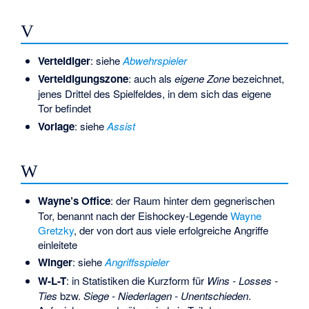
V
Verteidiger
: siehe
Abwehrspieler
Verteidigungszone
: auch als
eigene Zone
bezeichnet,
jenes Drittel des Spielfeldes, in dem sich das eigene
Tor befindet
Vorlage
: siehe
Assist
W
Wayne’s Office
: der Raum hinter dem gegnerischen
Tor, benannt nach der Eishockey-Legende
Wayne
Gretzky
, der von dort aus viele erfolgreiche Angriffe
einleitete
Winger
: siehe
Angriffsspieler
W-L-T
: in Statistiken die Kurzform für
Wins - Losses -
Ties
bzw.
Siege - Niederlagen - Unentschieden
.