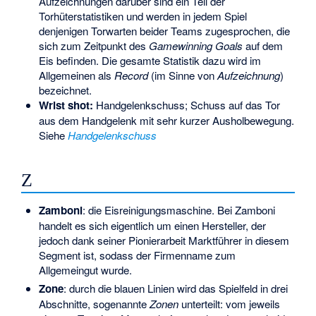
Aufzeichnungen darüber sind ein Teil der
Torhüterstatistiken und werden in jedem Spiel
denjenigen Torwarten beider Teams zugesprochen, die
sich zum Zeitpunkt des
Gamewinning Goals
auf dem
Eis befinden. Die gesamte Statistik dazu wird im
Allgemeinen als
Record
(im Sinne von
Aufzeichnung
)
bezeichnet.
Wrist shot:
Handgelenkschuss; Schuss auf das Tor
aus dem Handgelenk mit sehr kurzer Ausholbewegung.
Siehe
Handgelenkschuss
Z
Zamboni
: die Eisreinigungsmaschine. Bei Zamboni
handelt es sich eigentlich um einen Hersteller, der
jedoch dank seiner Pionierarbeit Marktführer in diesem
Segment ist, sodass der Firmenname zum
Allgemeingut wurde.
Zone
: durch die blauen Linien wird das Spielfeld in drei
Abschnitte, sogenannte
Zonen
unterteilt: vom jeweils