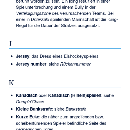
berührt worden zu sein. Ein Icing resultiert in einer
Spielunterbrechung und einem
Bully
in der
Verteidigungszone
des verursachenden Teams. Bei
einer in
Unterzahl
spielenden Mannschaft ist die Icing-
Regel für die Dauer der Strafzeit ausgesetzt.
J
Jersey
: das Dress eines Eishockeyspielers
Jersey number
: siehe
Rückennummer
K
Kanadisch
oder
Kanadisch (Hinein)spielen
: siehe
Dump’n’Chase
Kleine Bankstrafe
: siehe
Bankstrafe
Kurze Ecke
: die näher zum angreifenden bzw.
scheibenführenden Spieler befindliche Seite des
gegnerischen Tores