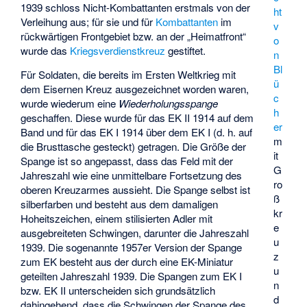
1939 schloss Nicht-Kombattanten erstmals von der
ht
Verleihung aus; für sie und für
Kombattanten
im
v
rückwärtigen Frontgebiet bzw. an der „Heimatfront“
o
wurde das
Kriegsverdienstkreuz
gestiftet.
n
Bl
Für Soldaten, die bereits im Ersten Weltkrieg mit
ü
dem Eisernen Kreuz ausgezeichnet worden waren,
c
wurde wiederum eine
Wiederholungsspange
h
geschaffen. Diese wurde für das EK II 1914 auf dem
er
Band und für das EK I 1914 über dem EK I (d. h. auf
m
die Brusttasche gesteckt) getragen. Die Größe der
it
Spange ist so angepasst, dass das Feld mit der
G
Jahreszahl wie eine unmittelbare Fortsetzung des
ro
oberen Kreuzarmes aussieht. Die Spange selbst ist
ß
silberfarben und besteht aus dem damaligen
kr
Hoheitszeichen, einem stilisierten Adler mit
e
ausgebreiteten Schwingen, darunter die Jahreszahl
u
1939. Die sogenannte 1957er Version der Spange
z
zum EK besteht aus der durch eine EK-Miniatur
u
geteilten Jahreszahl 1939. Die Spangen zum EK I
n
bzw. EK II unterscheiden sich grundsätzlich
d
dahingehend, dass die Schwingen der Spange des