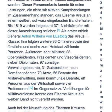
g
werden. Dieser Personenkreis konnte für seine
er
Leistungen, die nicht mit aktiven Kampfhandlungen
d
im Zusammenhang standen, das Eiserne Kreuz an
e
einem weißen, schwarz eingefassten Band erhalten.
s
Bis 1819 wurden insgesamt 371 Nichtkämpfer mit
Ei
[
9
]
dieser Auszeichnung beliehen.
Als erster erhielt
s
General
Anton Wilhelm von L’Estocq
das Kreuz II.
er
Klasse. Ihm folgten weitere 36 Offiziere sowie drei
n
fürstliche und sechs zum Hofstaat zählende
e
Personen. Außerdem acht Minister, 23
n
Oberpräsidenten, Präsidenten und Vizepräsidenten,
K
sieben Diplomaten, 97 sonstige
re
Verwaltungsbeamte, 31 Gutsbesitzer, neun
u
Domänenpächter, 70 Ärzte, 56 Beamte der
z
Militärverwaltung, neun kommunale Beamte, elf
e
Personen aus der Wirtschaft sowie vier
s
[
10
]
Professoren.
Im Gegensatz zu Verleihungen für
a
Militärverdienste konnte das Eiserne Kreuz am
m
weißen Band nicht vererbt werden.
w
ei
Auch bei der Neustiftung des Eisernen Kreuzes