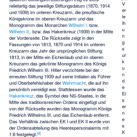
V
reliefartig das jeweilige Stiftungsdatum (1870, 1914
er
und 1939) im unteren Kreuzarm, die preußische
le
Königskrone im oberen Kreuzarm und das
ih
Monogramm des Monarchen
Wilhelm I.
bzw.
u
Wilhelm II.
, bzw. das Hakenkreuz (1939) in der Mitte
n
der Vorderseite. Die Rückseite zeigt in den
g
Fassungen von 1813, 1870 und 1914 im unteren
s
Kreuzarm das Jahr der ursprünglichen Stiftung
ur
1813, in der Mitte ein Eichenlaub und im oberen
k
Kreuzarm das gekrönte Monogramm des Königs
u
Friedrich Wilhelm III. Hitler verzichtete bei der
n
erneuten Stiftung 1939 auf seine Initialen als Führer
d
und Oberbefehlshaber der
Wehrmacht
, die auf ihn
e
persönlich vereidigt war. Stattdessen wurde das
Ei
Hakenkreuz
, das Symbol des NS-Staates, in die
s
Mitte des traditionsreichen Ordens eingefügt und
er
von der Rückseite wurden das Monogramm Königs
n
Friedrich Wilhelms III. und das Eichenlaub entfernt.
e
Das Verhältnis zwischen EK I und EK II wurde von
s
der Ordensabteilung des Heerespersonalamts mit
K
[
8
]
1:8 festgelegt.