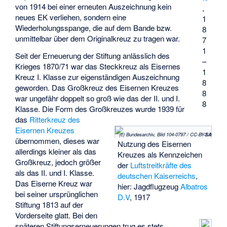
von 1914 bei einer erneuten Auszeichnung kein
,
neues EK verliehen, sondern eine
1
Wiederholungsspange, die auf dem Bande bzw.
8
unmittelbar über dem Originalkreuz zu tragen war.
7
1
Seit der Erneuerung der Stiftung anlässlich des
–
Krieges 1870/71 war das Steckkreuz als Eisernes
1
Kreuz I. Klasse zur eigenständigen Auszeichnung
8
geworden. Das Großkreuz des Eisernen Kreuzes
8
war ungefähr doppelt so groß wie das der II. und I.
8
Klasse. Die Form des Großkreuzes wurde 1939 für
das
Ritterkreuz des
Eisernen Kreuzes
(c) Bundesarchiv, Bild 104-0797 / CC-BY-SA 3.0
übernommen, dieses war
Nutzung des Eisernen
allerdings kleiner als das
Kreuzes als Kennzeichen
Großkreuz, jedoch größer
der
Luftstreitkräfte des
als das II. und I. Klasse.
deutschen Kaiserreichs
,
Das Eiserne Kreuz war
hier: Jagdflugzeug
Albatros
bei seiner ursprünglichen
D.V
, 1917
Stiftung 1813 auf der
Vorderseite glatt. Bei den
späteren Stiftungserneuerungen trug es stets