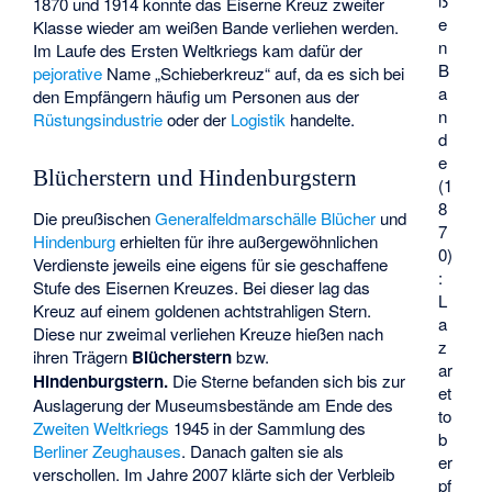
ß
1870 und 1914 konnte das Eiserne Kreuz zweiter
e
Klasse wieder am weißen Bande verliehen werden.
n
Im Laufe des Ersten Weltkriegs kam dafür der
B
pejorative
Name „Schieberkreuz“ auf, da es sich bei
a
den Empfängern häufig um Personen aus der
n
Rüstungsindustrie
oder der
Logistik
handelte.
d
e
Blücherstern und Hindenburgstern
(1
8
Die preußischen
Generalfeldmarschälle
Blücher
und
7
Hindenburg
erhielten für ihre außergewöhnlichen
0)
Verdienste jeweils eine eigens für sie geschaffene
:
Stufe des Eisernen Kreuzes. Bei dieser lag das
L
Kreuz auf einem goldenen achtstrahligen Stern.
a
Diese nur zweimal verliehen Kreuze hießen nach
z
ihren Trägern
Blücherstern
bzw.
ar
Hindenburgstern.
Die Sterne befanden sich bis zur
et
Auslagerung der Museumsbestände am Ende des
to
Zweiten Weltkriegs
1945 in der Sammlung des
b
Berliner Zeughauses
. Danach galten sie als
er
verschollen. Im Jahre 2007 klärte sich der Verbleib
pf