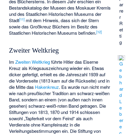
des Blüchersterns. In diesem Jahr erschien ein
ar
Bestandskatalog der Museen des Moskauer Kremls
re
und des Staatlichen Historischen Museums der
r
[
11
]
Stadt
mit dem Hinweis, dass sich der Stern
R
sowie das Großkreuz Blüchers im Besitz des
et
[
12
]
Staatlichen Historischen Museums befinden.
ti
g
Zweiter Weltkrieg
Im
Zweiten Weltkrieg
führte Hitler das Eiserne
G
Kreuz als Kriegsauszeichnung wieder ein. Etwas
e
dicker gefertigt, erhielt es die Jahreszahl 1939 auf
b
die Vorderseite (1813 kam auf die Rückseite) und in
h
die Mitte das
Hakenkreuz
. Es wurde nun nicht mehr
ar
wie nach preußischer Tradition am schwarz-weißen
d
Band, sondern an einem (von außen nach innen
L
gesehen) schwarz-weiß-roten Band getragen. Die
e
Stiftungen von 1813, 1870 und 1914 schlossen
b
sowohl „Tapferkeit vor dem Feind“ als auch
er
Verdienste ohne Kampfeinsatz in die
e
Verleihungsbestimmungen ein. Die Stiftung von
c