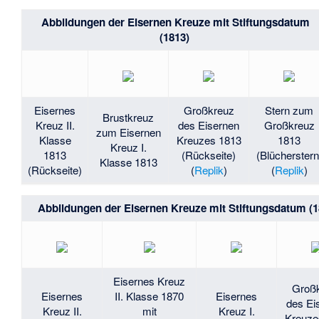
Abbildungen der Eisernen Kreuze mit Stiftungsdatum
(1813)
Eisernes
Großkreuz
Stern zum
Brustkreuz
Kreuz II.
des Eisernen
Großkreuz
zum Eisernen
Klasse
Kreuzes 1813
1813
Kreuz I.
1813
(Rückseite)
(Blücherstern
Klasse 1813
(Rückseite)
(
Replik
)
(
Replik
)
Abbildungen der Eisernen Kreuze mit Stiftungsdatum (
Eisernes Kreuz
Groß
Eisernes
II. Klasse 1870
Eisernes
des Ei
Kreuz II.
mit
Kreuz I.
Kreuze