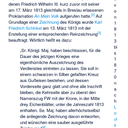
denen Friedrich Wilhelm III. kurz zuvor mit seiner
v
am 17. März 1813 gleichfalls in Breslau erlassenen
o
[
2
]
Proklamation
An Mein Volk
aufgerufen hatte.
Auf
n
Grundlage einer
Zeichnung
des Königs wurde
Karl
1
Friedrich Schinkel
am 13. März 1813 mit der
8
[
3
]
Erstellung einer entsprechenden Reinzeichnung
1
beauftragt. Wörtlich heißt es dazu:
3
bi
„Sr. Königl. Maj. haben beschlossen, für die
s
Dauer des jetzigen Krieges eine
1
eigenthümliche Auszeichnung des
8
Verdienstes eintreten zu lassen. Sie soll in
7
einem schwarzen in Silber gefaßten Kreuz
0
aus Gußeisen bestehen, und dessen
n
Vorderseite ganz glatt und ohne alle Inschrift
a
bleiben, die Kehrseite aber zu oberst den
c
Namenszug FW mit der Krone, in der Mitte
h
drey Eichenblätter, unter die Jahreszahl 1813
L
enthalten. Se. Maj. haben allerhöchstselbst
o
die anliegende Zeichnung davon entworfen,
ui
und wünschen eine sauber ausgeführte
s
[
4
]