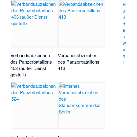
B
u
n
d
e
s
w
e
Verbandsabzeichen
Verbandsabzeichen
h
des Panzerbataillons
des Panzerbataillons
r
403 (außer Dienst
413
gestellt)