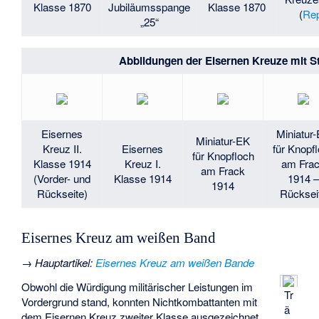
Klasse 1870
Jubiläumsspange
Klasse 1870
(
Rep
„25“
Abbildungen der Eisernen Kreuze mit S
Eisernes
Miniatur
Miniatur-EK
Kreuz II.
Eisernes
für Knopf
für Knopfloch
Klasse 1914
Kreuz I.
am Fra
am Frack
(Vorder- und
Klasse 1914
1914 
1914
Rückseite)
Rücksei
Eisernes Kreuz am weißen Band
→
Hauptartikel
:
Eisernes Kreuz am weißen Bande
Obwohl die Würdigung militärischer Leistungen im
Tr
Vordergrund stand, konnten Nichtkombattanten mit
ä
dem Eisernen Kreuz zweiter Klasse ausgezeichnet