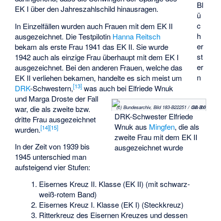
Bl
EK I über den Jahreszahlschild hinausragen.
ü
c
In Einzelfällen wurden auch Frauen mit dem EK II
h
ausgezeichnet. Die Testpilotin
Hanna Reitsch
er
bekam als erste Frau 1941 das EK II. Sie wurde
st
1942 auch als einzige Frau überhaupt mit dem EK I
er
ausgezeichnet. Bei den anderen Frauen, welche das
n
EK II verliehen bekamen, handelte es sich meist um
[
13
]
DRK
-Schwestern,
was auch bei Elfriede Wnuk
und Marga Droste der Fall
war, die als zweite bzw.
(c) Bundesarchiv, Bild 183-B22251 / CC-BY-SA 3.0
DRK-Schwester Elfriede
dritte Frau ausgezeichnet
Wnuk aus
Mingfen
, die als
[
14
]
[
15
]
wurden.
zweite Frau mit dem EK II
In der Zeit von 1939 bis
ausgezeichnet wurde
1945 unterschied man
aufsteigend vier Stufen:
Eisernes Kreuz II. Klasse (EK II) (mit schwarz-
weiß-rotem Band)
Eisernes Kreuz I. Klasse (EK I) (Steckkreuz)
Ritterkreuz des Eisernen Kreuzes und dessen