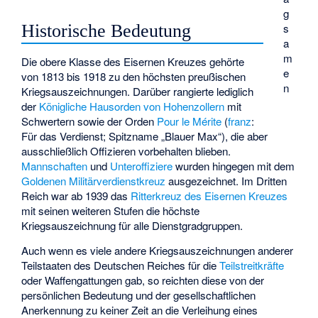
g
Historische Bedeutung
s
a
m
Die obere Klasse des Eisernen Kreuzes gehörte
e
von 1813 bis 1918 zu den höchsten preußischen
n
Kriegsauszeichnungen. Darüber rangierte lediglich
der
Königliche Hausorden von Hohenzollern
mit
Schwertern sowie der Orden
Pour le Mérite
(
franz
:
Für das Verdienst; Spitzname „Blauer Max“), die aber
ausschließlich Offizieren vorbehalten blieben.
Mannschaften
und
Unteroffiziere
wurden hingegen mit dem
Goldenen Militärverdienstkreuz
ausgezeichnet. Im Dritten
Reich war ab 1939 das
Ritterkreuz des Eisernen Kreuzes
mit seinen weiteren Stufen die höchste
Kriegsauszeichnung für alle Dienstgradgruppen.
Auch wenn es viele andere Kriegsauszeichnungen anderer
Teilstaaten des Deutschen Reiches für die
Teilstreitkräfte
oder Waffengattungen gab, so reichten diese von der
persönlichen Bedeutung und der gesellschaftlichen
Anerkennung zu keiner Zeit an die Verleihung eines