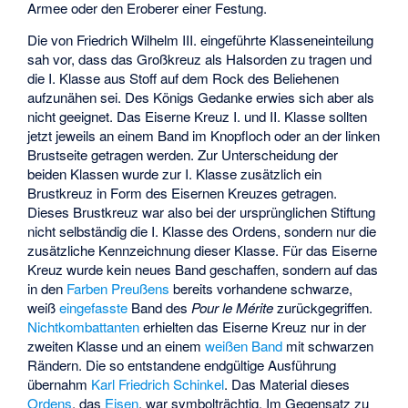
Armee oder den Eroberer einer Festung.
Die von Friedrich Wilhelm III. eingeführte Klasseneinteilung
sah vor, dass das Großkreuz als Halsorden zu tragen und
die I. Klasse aus Stoff auf dem Rock des Beliehenen
aufzunähen sei. Des Königs Gedanke erwies sich aber als
nicht geeignet. Das Eiserne Kreuz I. und II. Klasse sollten
jetzt jeweils an einem Band im Knopfloch oder an der linken
Brustseite getragen werden. Zur Unterscheidung der
beiden Klassen wurde zur I. Klasse zusätzlich ein
Brustkreuz in Form des Eisernen Kreuzes getragen.
Dieses Brustkreuz war also bei der ursprünglichen Stiftung
nicht selbständig die I. Klasse des Ordens, sondern nur die
zusätzliche Kennzeichnung dieser Klasse. Für das Eiserne
Kreuz wurde kein neues Band geschaffen, sondern auf das
in den
Farben Preußens
bereits vorhandene schwarze,
weiß
eingefasste
Band des
Pour le Mérite
zurückgegriffen.
Nichtkombattanten
erhielten das Eiserne Kreuz nur in der
zweiten Klasse und an einem
weißen Band
mit schwarzen
Rändern. Die so entstandene endgültige Ausführung
übernahm
Karl Friedrich Schinkel
. Das Material dieses
Ordens
, das
Eisen
, war symbolträchtig. Im Gegensatz zu