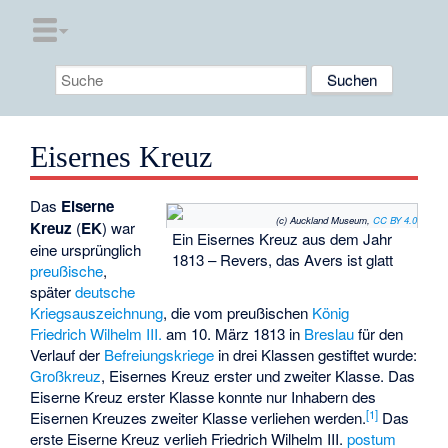
Eisernes Kreuz
Das
Eiserne
(c) Auckland Museum,
CC BY 4.0
Kreuz
(
EK
) war
Ein Eisernes Kreuz aus dem Jahr
eine ursprünglich
1813 – Revers, das Avers ist glatt
preußische
,
später
deutsche
Kriegsauszeichnung
, die vom preußischen
König
Friedrich Wilhelm III.
am 10. März 1813 in
Breslau
für den
Verlauf der
Befreiungskriege
in drei Klassen gestiftet wurde:
Großkreuz
, Eisernes Kreuz erster und zweiter Klasse. Das
Eiserne Kreuz erster Klasse konnte nur Inhabern des
[
1
]
Eisernen Kreuzes zweiter Klasse verliehen werden.
Das
erste Eiserne Kreuz verlieh Friedrich Wilhelm III.
postum