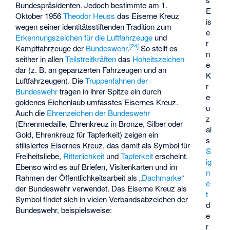
Bundespräsidenten. Jedoch bestimmte am 1.
E
Oktober 1956
Theodor Heuss
das Eiserne Kreuz
is
wegen seiner identitätsstiftenden Tradition zum
e
Erkennungszeichen für die Luftfahrzeuge
und
r
[
24
]
Kampffahrzeuge der
Bundeswehr
.
So stellt es
n
seither in allen
Teilstreitkräften
das
Hoheitszeichen
e
dar (z. B. an gepanzerten Fahrzeugen und an
K
Luftfahrzeugen). Die
Truppenfahnen der
r
Bundeswehr
tragen in ihrer Spitze ein durch
e
goldenes Eichenlaub umfasstes Eisernes Kreuz.
u
Auch die
Ehrenzeichen der Bundeswehr
z
(Ehrenmedaille, Ehrenkreuz in Bronze, Silber oder
al
Gold, Ehrenkreuz für Tapferkeit) zeigen ein
s
stilisiertes Eisernes Kreuz, das damit als Symbol für
S
Freiheitsliebe,
Ritterlichkeit
und
Tapferkeit
erscheint.
ig
Ebenso wird es auf Briefen, Visitenkarten und im
n
Rahmen der Öffentlichkeitsarbeit als „
Dachmarke
“
e
der Bundeswehr verwendet. Das Eiserne Kreuz als
t
Symbol findet sich in vielen Verbandsabzeichen der
d
Bundeswehr, beispielsweise:
e
r