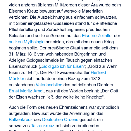
vielen anderen üblichen Militärorden dieser Ära wurde beim
Eisernen Kreuz bewusst auf wertvolle Materialien
verzichtet. Die Auszeichnung aus einfachem schwarzen,
mit Silber eingefassten Gusseisen stand für die ritterliche
Pflichterfüllung und Zurückhaltung eines preußischen
Soldaten und sollte außerdem auf das
Eiserne Zeitalter
der
antiken Mythologie
anspielen, das mit dem neuen Krieg
beginnen sollte. Der preußische Staat sammelte seit dem
31. März 1813 von wohlhabenden Bürgerinnen und
Adeligen Goldgeschmeide im Tausch gegen einfachen
Eisenschmuck („
Gold gab ich für Eisen
“; „Gold zur Wehr,
Eisen zur Ehr“). Der Politikwissenschaftler
Herfried
Münkler
sieht außerdem einen Bezug zum 1813
entstandenen
Vaterlandslied
des patriotischen Dichters
Ernst Moritz Arndt
, das mit den Worten beginnt: „Der Gott,
der Eisen wachsen ließ, der wollte keine Knechte“.
Auch die Form des neuen Ehrenzeichens war symbolisch
aufgeladen. Bewusst wurde die Anlehnung an das
Balkenkreuz
des
Deutschen Ordens
gesucht: ein
schwarzes
Tatzenkreuz
mit sich verbreiternden