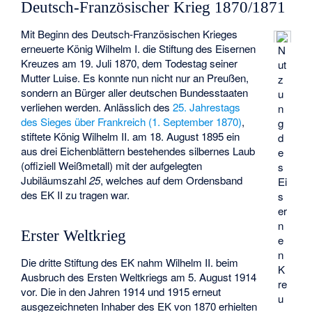
Deutsch-Französischer Krieg 1870/1871
Mit Beginn des Deutsch-Französischen Krieges
erneuerte König Wilhelm I. die Stiftung des Eisernen
N
Kreuzes am 19. Juli 1870, dem Todestag seiner
ut
Mutter Luise. Es konnte nun nicht nur an Preußen,
z
sondern an Bürger aller deutschen Bundesstaaten
u
verliehen werden. Anlässlich des
25. Jahrestags
n
des Sieges über Frankreich (1. September 1870)
,
g
stiftete König Wilhelm II. am 18. August 1895 ein
d
aus drei Eichenblättern bestehendes silbernes Laub
e
(offiziell Weißmetall) mit der aufgelegten
s
Jubiläumszahl
25
, welches auf dem Ordensband
Ei
des EK II zu tragen war.
s
er
n
Erster Weltkrieg
e
n
Die dritte Stiftung des EK nahm Wilhelm II. beim
K
Ausbruch des Ersten Weltkriegs am 5. August 1914
re
vor. Die in den Jahren 1914 und 1915 erneut
u
ausgezeichneten Inhaber des EK von 1870 erhielten