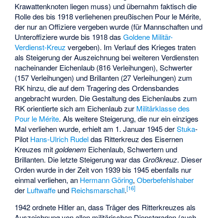
Krawattenknoten liegen muss) und übernahm faktisch die
Rolle des bis 1918 verliehenen preußischen Pour le Mérite,
der nur an Offiziere vergeben wurde (für Mannschaften und
Unteroffiziere wurde bis 1918 das
Goldene Militär-
Verdienst-Kreuz
vergeben). Im Verlauf des Krieges traten
als Steigerung der Auszeichnung bei weiteren Verdiensten
nacheinander Eichenlaub (816 Verleihungen), Schwerter
(157 Verleihungen) und Brillanten (27 Verleihungen) zum
RK hinzu, die auf dem Tragering des Ordensbandes
angebracht wurden. Die Gestaltung des Eichenlaubs zum
RK orientierte sich am Eichenlaub zur
Militärklasse des
Pour le Mérite
. Als weitere Steigerung, die nur ein einziges
Mal verliehen wurde, erhielt am 1. Januar 1945 der
Stuka
-
Pilot
Hans-Ulrich Rudel
das Ritterkreuz des Eisernen
Kreuzes mit
goldenem
Eichenlaub, Schwertern und
Brillanten. Die letzte Steigerung war das
Großkreuz
. Dieser
Orden wurde in der Zeit von 1939 bis 1945 ebenfalls nur
einmal verliehen, an
Hermann Göring
,
Oberbefehlshaber
[
16
]
der
Luftwaffe
und
Reichsmarschall
.
1942 ordnete Hitler an, dass Träger des Ritterkreuzes als
Auszeichnung von allen militärischen Dienstgraden (auch