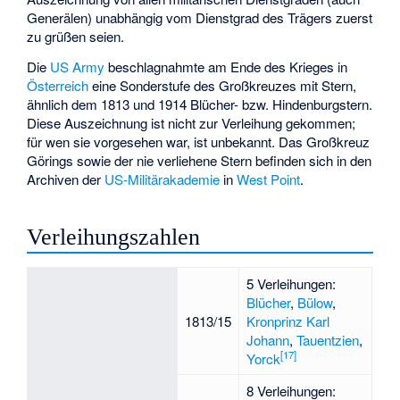
Generälen) unabhängig vom Dienstgrad des Trägers zuerst
zu grüßen seien.
Die
US Army
beschlagnahmte am Ende des Krieges in
Österreich
eine Sonderstufe des Großkreuzes mit Stern,
ähnlich dem 1813 und 1914 Blücher- bzw.
Hindenburgstern
.
Diese Auszeichnung ist nicht zur Verleihung gekommen;
für wen sie vorgesehen war, ist unbekannt. Das Großkreuz
Görings sowie der nie verliehene Stern befinden sich in den
Archiven der
US-Militärakademie
in
West Point
.
Verleihungszahlen
5 Verleihungen:
Blücher
,
Bülow
,
1813/15
Kronprinz Karl
Johann
,
Tauentzien
,
[
17
]
Yorck
8 Verleihungen: