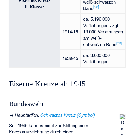
Eisernes Kreuz
weiß-schwarzen
II. Klasse
[
22
]
Band
ca. 5.196.000
Verleihungen zzgl.
1914/18
13.000 Verleihungen
am weiß-
[
23
]
schwarzen Band
ca. 3.000.000
1939/45
Verleihungen
Eiserne Kreuze ab 1945
Bundeswehr
→
Hauptartikel
:
Schwarzes Kreuz (Symbol)
D
Seit 1945 kam es nicht zur Stiftung einer
a
Kriegsauszeichnung durch einen
s