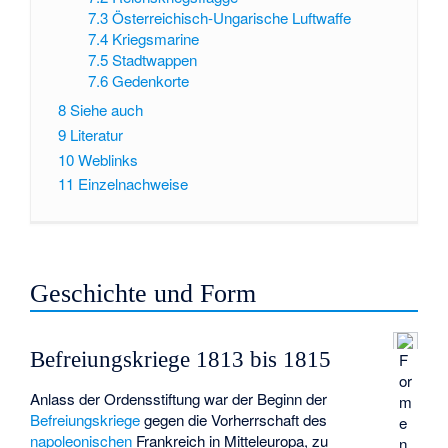
7.3
Österreichisch-Ungarische Luftwaffe
7.4
Kriegsmarine
7.5
Stadtwappen
7.6
Gedenkorte
8
Siehe auch
9
Literatur
10
Weblinks
11
Einzelnachweise
Geschichte und Form
Befreiungskriege 1813 bis 1815
F
or
Anlass der Ordensstiftung war der Beginn der
m
Befreiungskriege
gegen die Vorherrschaft des
e
napoleonischen
Frankreich in Mitteleuropa, zu
n