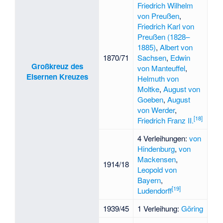
Friedrich Wilhelm
von Preußen
,
Friedrich Karl von
Preußen (1828–
1885)
,
Albert von
1870/71
Sachsen
,
Edwin
Großkreuz des
von Manteuffel
,
Eisernen Kreuzes
Helmuth von
Moltke
,
August von
Goeben
,
August
von Werder
,
[
18
]
Friedrich Franz II.
4 Verleihungen:
von
Hindenburg
,
von
Mackensen
,
1914/18
Leopold von
Bayern
,
[
19
]
Ludendorff
1939/45
1 Verleihung:
Göring