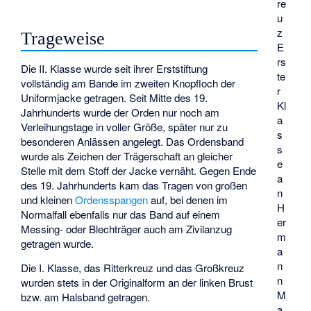
re
u
z
Trageweise
E
rs
Die II. Klasse wurde seit ihrer Erststiftung
te
vollständig am Bande im zweiten Knopfloch der
r
Uniformjacke getragen. Seit Mitte des 19.
Kl
Jahrhunderts wurde der Orden nur noch am
a
Verleihungstage in voller Größe, später nur zu
s
besonderen Anlässen angelegt. Das Ordensband
s
wurde als Zeichen der Trägerschaft an gleicher
e
Stelle mit dem Stoff der Jacke vernäht. Gegen Ende
a
des 19. Jahrhunderts kam das Tragen von großen
n
und kleinen
Ordensspangen
auf, bei denen im
H
Normalfall ebenfalls nur das Band auf einem
er
Messing- oder Blechträger auch am Zivilanzug
m
getragen wurde.
a
n
Die I. Klasse, das Ritterkreuz und das Großkreuz
n
wurden stets in der Originalform an der linken Brust
M
bzw. am Halsband getragen.
a