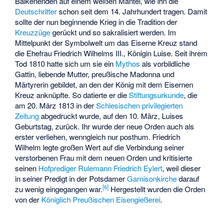
Balkenenden auf einem weißen Mantel, wie ihn die
Deutschritter
schon seit dem 14. Jahrhundert tragen. Damit
sollte der nun beginnende Krieg in die Tradition der
Kreuzzüge
gerückt und so sakralisiert werden. Im
Mittelpunkt der Symbolwelt um das Eiserne Kreuz stand
die Ehefrau Friedrich Wilhelms III., Königin Luise. Seit ihrem
Tod 1810 hatte sich um sie ein
Mythos
als vorbildliche
Gattin, liebende Mutter, preußische Madonna und
Märtyrerin gebildet, an den der König mit dem Eisernen
Kreuz anknüpfte. So datierte er die
Stiftungsurkunde
, die
am 20. März 1813 in der
Schlesischen privilegierten
Zeitung
abgedruckt wurde, auf den 10. März, Luises
Geburtstag, zurück. Ihr wurde der neue Orden auch als
erster verliehen, wenngleich nur posthum. Friedrich
Wilhelm legte großen Wert auf die Verbindung seiner
verstorbenen Frau mit dem neuen Orden und kritisierte
seinen
Hofprediger
Rulemann Friedrich Eylert
, weil dieser
in seiner Predigt in der Potsdamer
Garnisonkirche
darauf
[
6
]
zu wenig eingegangen war.
Hergestellt wurden die Orden
von der
Königlich Preußischen Eisengießerei
.