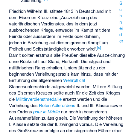
Zeichnung.“
S
c
Friedrich Wilhelm III. stiftete 1813 in Deutschland mit
h
dem Eisernen Kreuz eine „Auszeichnung des
n
vaterländischen Verdienstes, das in dem jetzt
ei
ausbrechenden Kriege, entweder im Kampf mit dem
d
Feinde oder ausserdem im Felde oder daheim,
er
jedoch in Beziehung auf diesen grossen Kampf um
[
5
]
Freiheit und Selbstständigkeit erworben wird“.
Damit sollten erstmals alle Preußen dieselbe Auszeichnung
ohne Rücksicht auf Stand, Herkunft, Dienstgrad und
militärischen Rang erhalten. Unterstützend zu der
beginnenden Verleihungspraxis kam hinzu, dass mit der
Einführung der allgemeinen
Wehrpflicht
Standesunterschiede aufgeweicht wurden. Mit der Stiftung
des Eisernen Kreuzes sollte auch für die Zeit des Krieges
die
Militärverdienstmedaille
ersetzt werden und die
Verleihung des
Roten Adlerordens
II. und III. Klasse sowie
des Ordens
pour le Mérite
nur noch in besonderen
Ausnahmefällen zulässig sein. Die Verleihung der höheren
I. Klasse setzte die der II. zwingend voraus. Die Verleihung
des Großkreuzes erfolgte an den siegreichen Führer einer