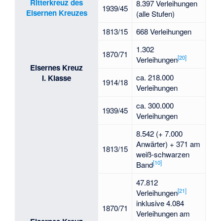
Ritterkreuz des
8.397 Verleihungen
1939/45
Eisernen Kreuzes
(alle Stufen)
1813/15
668 Verleihungen
1.302
1870/71
[
20
]
Verleihungen
Eisernes Kreuz
ca. 218.000
I. Klasse
1914/18
Verleihungen
ca. 300.000
1939/45
Verleihungen
8.542 (+ 7.000
Anwärter) + 371 am
1813/15
weiß-schwarzen
[
10
]
Band
47.812
[
21
]
Verleihungen
inklusive 4.084
1870/71
Verleihungen am