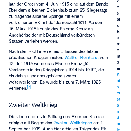
z
laut der Order vom 4. Juni 1915 eine auf dem Bande
e
über dem silbernen Eichenlaub (zum 25. Siegestag)
s
zu tragende silberne Spange mit einem
al
verkleinerten EK mit der Jahreszahl
. Ab dem
1914
s
16. März 1915 konnte das Eiserne Kreuz an
El
Angehörige der mit Deutschland verbündeten
e
Staaten verliehen werden.
m
e
Nach den Richtlinien eines Erlasses des letzten
nt
preußischen Kriegsministers
Walther Reinhardt
vom
d
12. Juli 1919 wurde das Eiserne Kreuz „für
er
Verdienste in den Kriegsjahren 1914 bis 1919“, die
K
bis dahin unbelohnt geblieben waren,
ai
weiterverliehen. Es wurde bis zum 7. März 1925
s
[
7
]
verliehen.
er
st
Zweiter Weltkrieg
a
n
Die vierte und letzte Stiftung des Eisernen Kreuzes
d
erfolgte mit Beginn des
Zweiten Weltkrieges
am 1.
ar
September 1939. Auch hier erhielten Träger des EK
te