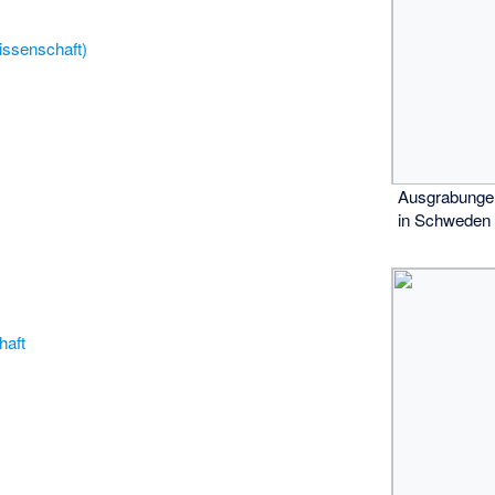
issenschaft)
Ausgrabunge
in Schweden
aft