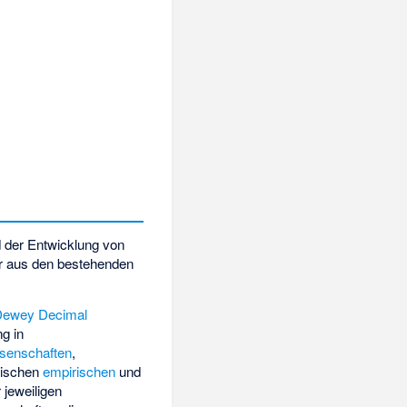
 der Entwicklung von
er aus den bestehenden
Dewey Decimal
ng in
senschaften
,
zwischen
empirischen
und
 jeweiligen