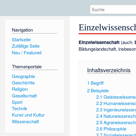
Einzelwissensc
Navigation
Startseite
Einzelwissenschaft
(auch:
Zufällige Seite
Bildungslandschaft
, insbeso
Neu / Featured
Themenportale
Inhaltsverzeichnis
Geographie
Geschichte
1
Begriff
Religion
2
Beispiele
Gesellschaft
2.1
Geisteswissensc
Sport
2.2
Humanwissensc
Technik
2.3
Ingenieurwissen
Kunst und Kultur
2.4
Naturwissensch
Wissenschaft
2.5
Agrarwissensch
2.6
Philosophie
2.7
Sozialwissensch