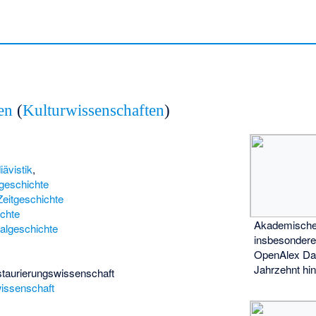
en
(
Kulturwissenschaften
)
ävistik
,
geschichte
Zeitgeschichte
chte
Akademische 
algeschichte
insbesondere 
OpenAlex
Dat
Jahrzehnt hi
taurierungswissenschaft
issenschaft