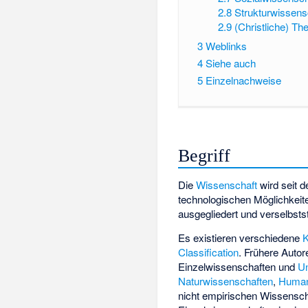
2.8
Strukturwissens
2.9
(Christliche) Th
3
Weblinks
4
Siehe auch
5
Einzelnachweise
Begriff
Die
Wissenschaft
wird seit 
technologischen Möglichkei
ausgegliedert und verselbstst
Es existieren verschiedene
K
Classification
. Frühere Auto
Einzelwissenschaften und
Un
Naturwissenschaften
,
Human
nicht empirischen Wissenschaf