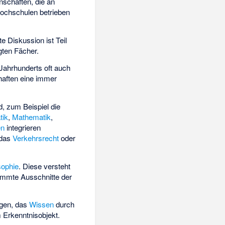
nschaften, die an
ochschulen betrieben
e Diskussion ist Teil
gten Fächer.
 Jahrhunderts oft auch
haften eine immer
d, zum Beispiel die
tik
,
Mathematik
,
en
integrieren
 das
Verkehrsrecht
oder
sophie
. Diese versteht
timmte Ausschnitte der
ngen, das
Wissen
durch
 Erkenntnisobjekt.