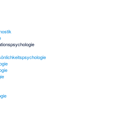
nostik
e
ationspsychologie
rsönlichkeitspsychologie
ogie
ogie
ie
gie