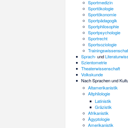
Sportmedizin
Sportökologie
Sportökonomie
Sportpädagogik
Sportphilosophie
Sportpsychologie
Sportrecht
Sportsoziologie
Trainingswissenschaf
Sprach-
und
Literaturwi
Szientometrie
Theaterwissenschaft
Volkskunde
Nach Sprachen und Kult
Altamerikanistik
Altphilologie
Latinistik
Gräzistik
Afrikanistik
Ägyptologie
Amerikanistik