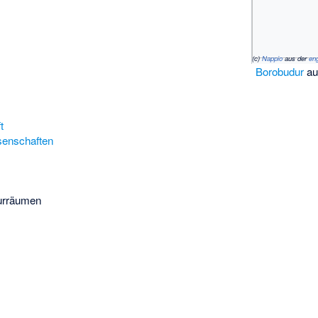
(c)
Nappio
aus der
en
Borobudur
au
t
ssenschaften
urräumen