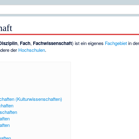
haft
Disziplin
,
Fach
,
Fachwissenschaft
) ist ein eigenes
Fachgebiet
in de
ndere der
Hochschulen
.
haften (Kulturwissenschaften)
haften
schaften
aften
aften
aften