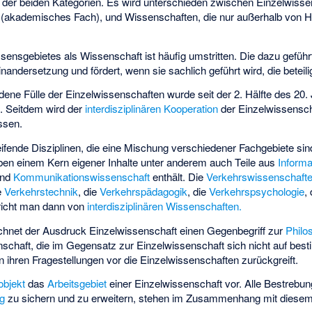
 der beiden Kategorien. Es wird unterschieden zwischen Einzelwisse
 (akademisches Fach), und Wissenschaften, die nur außerhalb von H
ensgebietes als Wissenschaft ist häufig umstritten. Die dazu geführt
andersetzung und fördert, wenn sie sachlich geführt wird, die beteili
ndene Fülle der Einzelwissenschaften wurde seit der 2. Hälfte des 20.
n. Seitdem wird der
interdisziplinären Kooperation
der Einzelwissensc
ssen.
ifende Disziplinen, die eine Mischung verschiedener Fachgebiete sin
eben einem Kern eigener Inhalte unter anderem auch Teile aus
Informa
nd
Kommunikationswissenschaft
enthält. Die
Verkehrswissenschaft
e
Verkehrstechnik
, die
Verkehrspädagogik
, die
Verkehrspsychologie
,
pricht man dann von
interdisziplinären Wissenschaften.
chnet der Ausdruck Einzelwissenschaft einen Gegenbegriff zur
Philo
nschaft, die im Gegensatz zur Einzelwissenschaft sich nicht auf bes
n ihren Fragestellungen vor die Einzelwissenschaften zurückgreift.
objekt
das
Arbeitsgebiet
einer Einzelwissenschaft vor. Alle Bestrebu
ng
zu sichern und zu erweitern, stehen im Zusammenhang mit diesem