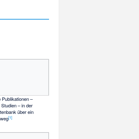
Publikationen –
Studien – in der
enbank über ein
[
1
]
nweg