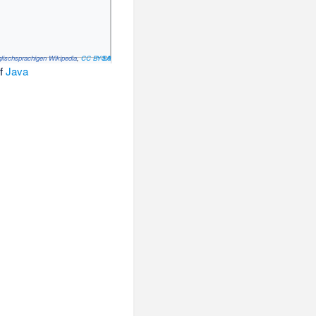
glischsprachigen Wikipedia
,
CC BY-SA 3.0
f
Java