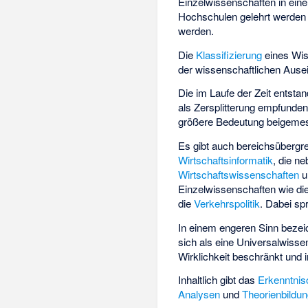
Einzelwissenschaften in eine
Hochschulen gelehrt werden
werden.
Die
Klassifizierung
eines Wiss
der wissenschaftlichen Ausein
Die im Laufe der Zeit entsta
als Zersplitterung empfunde
größere Bedeutung beigeme
Es gibt auch bereichsübergre
Wirtschaftsinformatik
, die n
Wirtschaftswissenschaften
u
Einzelwissenschaften wie di
die
Verkehrspolitik
. Dabei s
In einem engeren Sinn bezei
sich als eine Universalwisse
Wirklichkeit beschränkt und i
Inhaltlich gibt das
Erkenntnis
Analysen
und
Theorienbildu