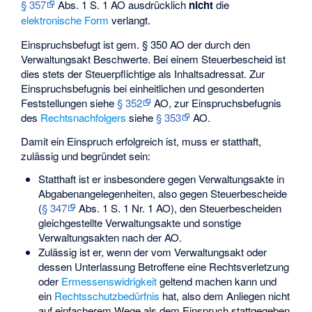
§ 357
Abs. 1 S. 1 AO ausdrücklich
nicht
die
elektronische Form
verlangt.
Einspruchsbefugt ist gem. § 350 AO der durch den
Verwaltungsakt Beschwerte. Bei einem Steuerbescheid ist
dies stets der Steuerpflichtige als Inhaltsadressat. Zur
Einspruchsbefugnis bei einheitlichen und gesonderten
Feststellungen siehe
§ 352
AO, zur Einspruchsbefugnis
des
Rechtsnachfolgers
siehe
§ 353
AO.
Damit ein Einspruch erfolgreich ist, muss er statthaft,
zulässig und begründet sein:
Statthaft ist er insbesondere gegen Verwaltungsakte in
Abgabenangelegenheiten, also gegen Steuerbescheide
(
§ 347
Abs. 1 S. 1 Nr. 1 AO), den Steuerbescheiden
gleichgestellte Verwaltungsakte und sonstige
Verwaltungsakten nach der AO.
Zulässig ist er, wenn der vom Verwaltungsakt oder
dessen Unterlassung Betroffene eine Rechtsverletzung
oder
Ermessenswidrigkeit
geltend machen kann und
ein
Rechtsschutzbedürfnis
hat, also dem Anliegen nicht
auf einfacherem Wege als dem Einspruch stattgegeben