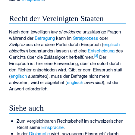
Recht der Vereinigten Staaten
Nach dem jeweiligen
law of evidence
unzulässige Fragen
während der
Befragung
kann im
Strafprozess
oder
Zivilprozess
die andere Partei durch Einspruch (
englisch
objection
) beanstanden lassen und eine
Entscheidung
des
[
3
]
Gerichts über die Zulässigkeit herbeiführen.
Der
Einspruch ist hier eine Einwendung, über die sofort durch
den Richter entschieden wird. Gibt er dem Einspruch statt
(
englisch
sustained
), muss der Befragte nicht mehr
antworten, wird er abgelehnt (
englisch
overruled
), ist die
Antwort erforderlich.
Siehe auch
Zum vergleichbaren Rechtsbehelf im schweizerischen
Recht siehe
Einsprache
.
In der
Diplomatie
wird „sozusagen Einspruch“ durch