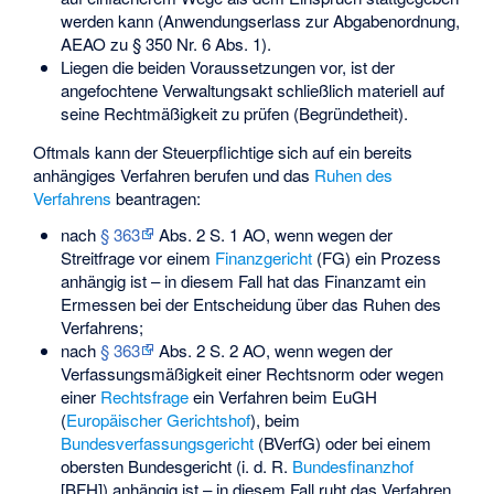
werden kann (Anwendungserlass zur Abgabenordnung,
AEAO zu § 350 Nr. 6 Abs. 1).
Liegen die beiden Voraussetzungen vor, ist der
angefochtene Verwaltungsakt schließlich materiell auf
seine Rechtmäßigkeit zu prüfen (Begründetheit).
Oftmals kann der Steuerpflichtige sich auf ein bereits
anhängiges Verfahren berufen und das
Ruhen des
Verfahrens
beantragen:
nach
§ 363
Abs. 2 S. 1 AO, wenn wegen der
Streitfrage vor einem
Finanzgericht
(FG) ein Prozess
anhängig ist – in diesem Fall hat das Finanzamt ein
Ermessen bei der Entscheidung über das Ruhen des
Verfahrens;
nach
§ 363
Abs. 2 S. 2 AO, wenn wegen der
Verfassungsmäßigkeit einer Rechtsnorm oder wegen
einer
Rechtsfrage
ein Verfahren beim EuGH
(
Europäischer Gerichtshof
), beim
Bundesverfassungsgericht
(BVerfG) oder bei einem
obersten Bundesgericht (i. d. R.
Bundesfinanzhof
[BFH]) anhängig ist – in diesem Fall ruht das Verfahren