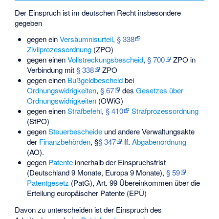
Der Einspruch ist im deutschen Recht insbesondere
gegeben
gegen ein
Versäumnisurteil
,
§ 338
Zivilprozessordnung
(ZPO)
gegen einen
Vollstreckungsbescheid
,
§ 700
ZPO in
Verbindung mit
§ 338
ZPO
gegen einen
Bußgeldbescheid
bei
Ordnungswidrigkeiten
,
§ 67
des
Gesetzes über
Ordnungswidrigkeiten
(OWiG)
gegen einen
Strafbefehl
,
§ 410
Strafprozessordnung
(StPO)
gegen
Steuerbescheide
und andere Verwaltungsakte
der
Finanzbehörden
, §
§ 347
ff.
Abgabenordnung
(AO).
gegen
Patente
innerhalb der Einspruchsfrist
(Deutschland 9 Monate, Europa 9 Monate),
§ 59
Patentgesetz
(PatG), Art. 99
Übereinkommen über die
Erteilung europäischer Patente
(EPÜ)
Davon zu unterscheiden ist der Einspruch des