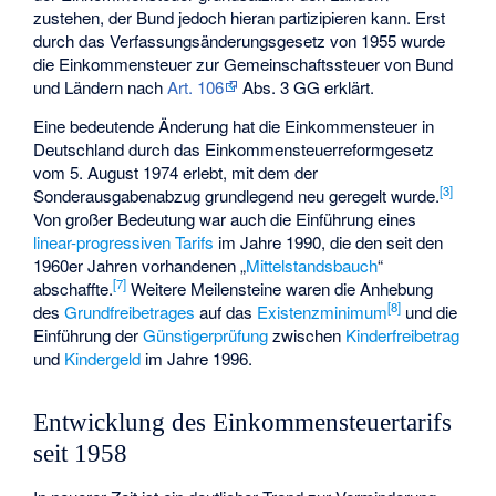
zustehen, der Bund jedoch hieran partizipieren kann. Erst
durch das Verfassungsänderungsgesetz von 1955 wurde
die Einkommensteuer zur
Gemeinschaftssteuer
von Bund
und Ländern nach
Art. 106
Abs. 3 GG erklärt.
Eine bedeutende Änderung hat die Einkommensteuer in
Deutschland durch das Einkommensteuerreformgesetz
vom 5. August 1974 erlebt, mit dem der
[
3
]
Sonderausgabenabzug grundlegend neu geregelt wurde.
Von großer Bedeutung war auch die Einführung eines
linear-progressiven Tarifs
im Jahre 1990, die den seit den
1960er Jahren vorhandenen „
Mittelstandsbauch
“
[
7
]
abschaffte.
Weitere Meilensteine waren die Anhebung
[
8
]
des
Grundfreibetrages
auf das
Existenzminimum
und die
Einführung der
Günstigerprüfung
zwischen
Kinderfreibetrag
und
Kindergeld
im Jahre 1996.
Entwicklung des Einkommensteuertarifs
seit 1958