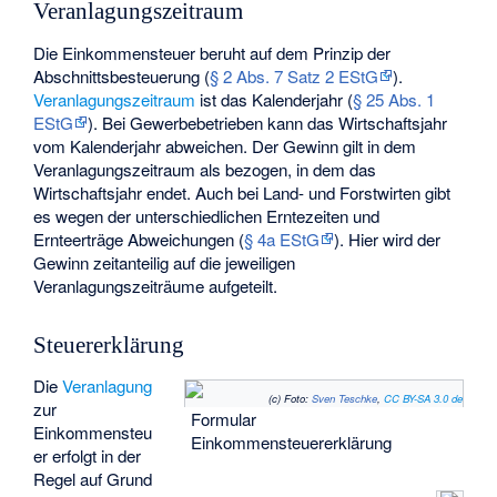
Veranlagungszeitraum
Die Einkommensteuer beruht auf dem Prinzip der
Abschnittsbesteuerung (
§ 2 Abs. 7 Satz 2 EStG
).
Veranlagungszeitraum
ist das Kalenderjahr (
§ 25 Abs. 1
EStG
). Bei Gewerbebetrieben kann das Wirtschaftsjahr
vom Kalenderjahr abweichen. Der Gewinn gilt in dem
Veranlagungszeitraum als bezogen, in dem das
Wirtschaftsjahr endet. Auch bei Land- und Forstwirten gibt
es wegen der unterschiedlichen Erntezeiten und
Ernteerträge Abweichungen (
§ 4a EStG
). Hier wird der
Gewinn zeitanteilig auf die jeweiligen
Veranlagungszeiträume aufgeteilt.
Steuererklärung
Die
Veranlagung
(c) Foto:
Sven Teschke
,
CC BY-SA 3.0 de
zur
Formular
Einkommensteu
Einkommensteuererklärung
er erfolgt in der
Regel auf Grund