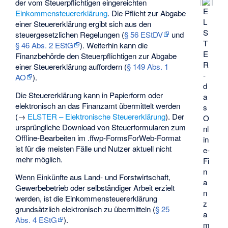
der vom Steuerpflichtigen eingereichten
E
Einkommensteuererklärung
. Die Pflicht zur Abgabe
L
einer Steuererklärung ergibt sich aus den
S
steuergesetzlichen Regelungen (
§ 56 EStDV
und
T
§ 46 Abs. 2 EStG
). Weiterhin kann die
E
Finanzbehörde den Steuerpflichtigen zur Abgabe
R
einer Steuererklärung auffordern (
§ 149 Abs. 1
-
AO
).
d
Die Steuererklärung kann in Papierform oder
a
elektronisch an das Finanzamt übermittelt werden
s
(→
ELSTER – Elektronische Steuererklärung
). Der
O
ursprüngliche Download von Steuerformularen zum
nl
Offline-Bearbeiten im .ffwp-FormsForWeb-Format
in
ist für die meisten Fälle und Nutzer aktuell nicht
e-
mehr möglich.
Fi
n
Wenn Einkünfte aus Land- und Forstwirtschaft,
a
Gewerbebetrieb oder selbständiger Arbeit erzielt
n
werden, ist die Einkommensteuererklärung
z
grundsätzlich elektronisch zu übermitteln (
§ 25
a
Abs. 4 EStG
).
m