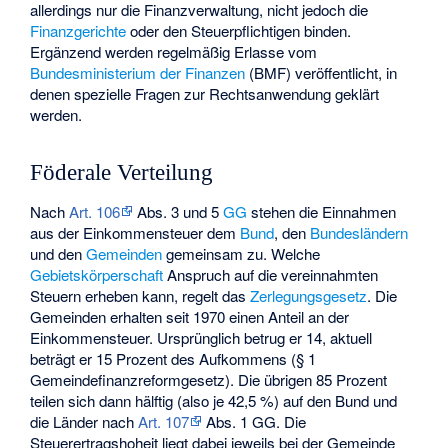
allerdings nur die Finanzverwaltung, nicht jedoch die
Finanzgerichte
oder den Steuerpflichtigen binden.
Ergänzend werden regelmäßig Erlasse vom
Bundesministerium der Finanzen
(BMF) veröffentlicht, in
denen spezielle Fragen zur Rechtsanwendung geklärt
werden.
Föderale Verteilung
Nach
Art. 106
Abs. 3 und 5
GG
stehen die Einnahmen
aus der Einkommensteuer dem
Bund
, den
Bundesländern
und den
Gemeinden
gemeinsam zu. Welche
Gebietskörperschaft
Anspruch auf die vereinnahmten
Steuern erheben kann, regelt das
Zerlegungsgesetz
. Die
Gemeinden erhalten seit 1970 einen Anteil an der
Einkommensteuer. Ursprünglich betrug er 14, aktuell
beträgt er 15 Prozent des Aufkommens (§ 1
Gemeindefinanzreformgesetz). Die übrigen 85 Prozent
teilen sich dann hälftig (also je 42,5 %) auf den Bund und
die Länder nach
Art. 107
Abs. 1 GG. Die
Steuerertragshoheit liegt dabei jeweils bei der Gemeinde