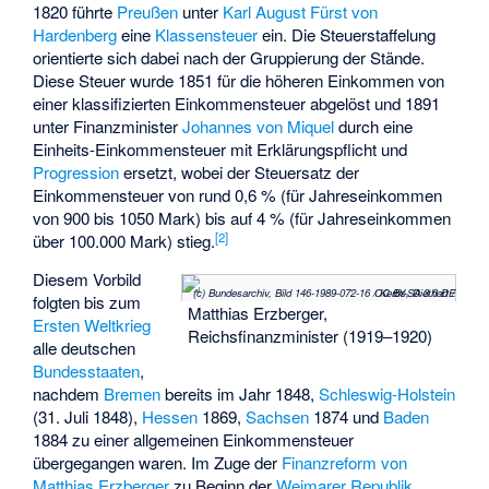
1820 führte
Preußen
unter
Karl August Fürst von
Hardenberg
eine
Klassensteuer
ein. Die Steuerstaffelung
orientierte sich dabei nach der Gruppierung der Stände.
Diese Steuer wurde 1851 für die höheren Einkommen von
einer klassifizierten Einkommensteuer abgelöst und 1891
unter Finanzminister
Johannes von Miquel
durch eine
Einheits-Einkommensteuer mit Erklärungspflicht und
Progression
ersetzt, wobei der Steuersatz der
Einkommensteuer von rund 0,6 % (für Jahreseinkommen
von 900 bis 1050 Mark) bis auf 4 % (für Jahreseinkommen
[
2
]
über 100.000 Mark) stieg.
Diesem Vorbild
(c) Bundesarchiv, Bild 146-1989-072-16 / Kerbs, Diethart / CC BY-SA 3.0 DE
folgten bis zum
Matthias Erzberger,
Ersten Weltkrieg
Reichsfinanzminister (1919–1920)
alle deutschen
Bundesstaaten
,
nachdem
Bremen
bereits im Jahr 1848,
Schleswig-Holstein
(31. Juli 1848),
Hessen
1869,
Sachsen
1874 und
Baden
1884 zu einer allgemeinen Einkommensteuer
übergegangen waren. Im Zuge der
Finanzreform von
Matthias Erzberger
zu Beginn der
Weimarer Republik