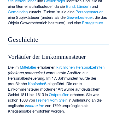
Steuerschuldner
und
Steuerträger
identisch sind. Sie ist
eine Gemeinschaftssteuer, da sie
Bund
,
Ländern
und
Gemeinden
zusteht. Zudem ist sie eine
Personensteuer
,
eine
Subjektsteuer
(anders als die
Gewerbesteuer
, die das
Objekt Gewerbebetrieb besteuert) und eine
Ertragsteuer
.
Geschichte
Vorläufer der Einkommensteuer
Die im
Mittelalter
erhobenen
kirchlichen Personalzehnten
(decimae personales)
waren erste Ansätze zur
Personalbesteuerung. Im 17. Jahrhundert wurde der
preußische
Kopfschoß
eingeführt. Die erste
Einkommensteuer moderner Art wurde auf deutschem
Gebiet 1811 bis 1813 in
Ostpreußen
erhoben. Sie war
schon 1808 von
Freiherr vom Stein
in Anlehnung an die
englische
income tax
von 1799 ursprünglich als
Kriegsabgabe empfohlen worden.