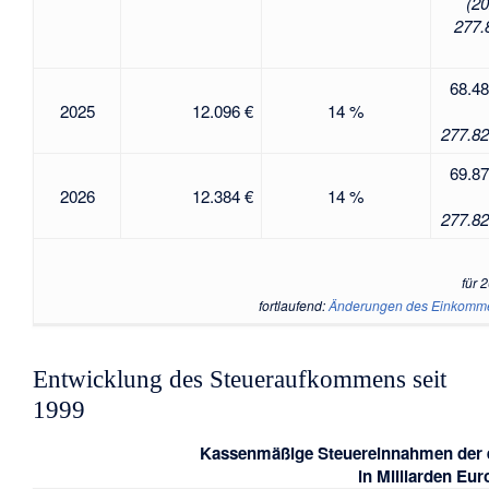
(20
277.
68.48
2025
12.096 €
14 %
277.82
69.87
2026
12.384 €
14 %
277.82
für 
fortlaufend:
Änderungen des Einkommen
Entwicklung des Steueraufkommens seit
1999
Kassenmäßige Steuereinnahmen der
in Milliarden Eur