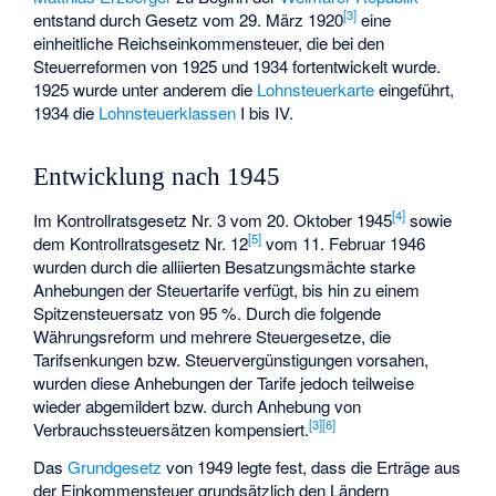
[
3
]
entstand durch Gesetz vom 29. März 1920
eine
einheitliche Reichseinkommensteuer, die bei den
Steuerreformen von 1925 und 1934 fortentwickelt wurde.
1925 wurde unter anderem die
Lohnsteuerkarte
eingeführt,
1934 die
Lohnsteuerklassen
I bis IV.
Entwicklung nach 1945
[
4
]
Im
Kontrollratsgesetz Nr. 3
vom 20. Oktober 1945
sowie
[
5
]
dem
Kontrollratsgesetz Nr. 12
vom 11. Februar 1946
wurden durch die alliierten Besatzungsmächte starke
Anhebungen der Steuertarife verfügt, bis hin zu einem
Spitzensteuersatz von 95 %. Durch die folgende
Währungsreform und mehrere Steuergesetze, die
Tarifsenkungen bzw. Steuervergünstigungen vorsahen,
wurden diese Anhebungen der Tarife jedoch teilweise
wieder abgemildert bzw. durch Anhebung von
[
3
]
[
6
]
Verbrauchssteuersätzen kompensiert.
Das
Grundgesetz
von 1949 legte fest, dass die Erträge aus
der Einkommensteuer grundsätzlich den Ländern