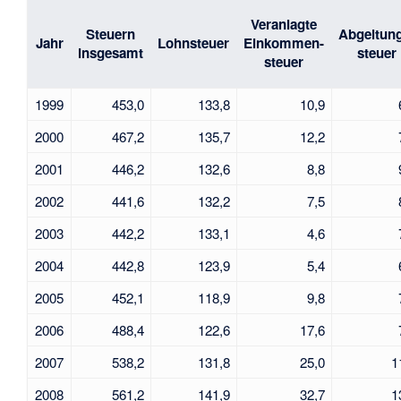
Veranlagte
Steuern
Abgeltun
Jahr
Lohnsteuer
Einkommen-
insgesamt
steuer
steuer
1999
453,0
133,8
10,9
2000
467,2
135,7
12,2
2001
446,2
132,6
8,8
2002
441,6
132,2
7,5
2003
442,2
133,1
4,6
2004
442,8
123,9
5,4
2005
452,1
118,9
9,8
2006
488,4
122,6
17,6
2007
538,2
131,8
25,0
1
2008
561,2
141,9
32,7
1