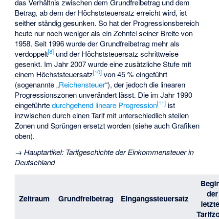
das Verhältnis zwischen dem Grundfreibetrag und dem
Betrag, ab dem der Höchststeuersatz erreicht wird, ist
seither ständig gesunken. So hat der Progressionsbereich
heute nur noch weniger als ein Zehntel seiner Breite von
1958. Seit 1996 wurde der Grundfreibetrag mehr als
[
8
]
verdoppelt
und der Höchststeuersatz schrittweise
gesenkt. Im Jahr 2007 wurde eine zusätzliche Stufe mit
[
10
]
einem Höchststeuersatz
von 45 % eingeführt
(sogenannte „
Reichensteuer
“), der jedoch die linearen
Progressionszonen unverändert lässt. Die im Jahr 1990
[
11
]
eingeführte
durchgehend lineare Progression
ist
inzwischen durch einen Tarif mit unterschiedlich steilen
Zonen und Sprüngen ersetzt worden (siehe auch Grafiken
oben).
→
Hauptartikel
:
Tarifgeschichte der Einkommensteuer in
Deutschland
Begi
der
Zeitraum
Grundfreibetrag
Eingangssteuersatz
letzt
Tarifz