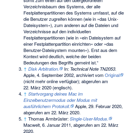
somit zum einen auf den übergeordneten
Verzeichnisbaum des Systems, der alle
Festplattenpartitionen des Systems umfasst, auf die
die Benutzer zugreifen können (wie in »das Unix-
Dateisystem«), zum anderen auf die Dateien und
Verzeichnisse auf den individuellen
Festplattenpartitionen (wie in »ein Dateisystem auf
einer Festplattenpartition einrichten« oder »das
Benutzer-Dateisystem mounten«). Erst aus dem
Kontext wird deutlich, welche der beiden
Bedeutungen des Begriffs gemeint ist.“
↑
Disk Arbitration.
In:
Technical Note TN2053.
Apple, 4. September 2002, archiviert vom
Original
(nicht mehr online verfügbar)
;
abgerufen am
22. März 2020
(englisch).
↑
Startvorgang deines Mac im
Einzelbenutzermodus oder Modus mit
ausführlichem Protokoll.
Apple, 29. Februar 2020,
abgerufen am 22. März 2020
.
↑
Thomas Armbrüster:
Single-User-Modus.
Macwelt, 6. Januar 2011,
abgerufen am 22. März
2020
.