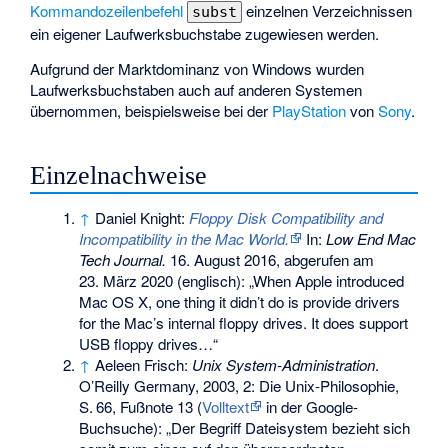
Kommandozeilenbefehl
einzelnen Verzeichnissen
subst
ein eigener Laufwerksbuchstabe zugewiesen werden.
Aufgrund der Marktdominanz von Windows wurden
Laufwerksbuchstaben auch auf anderen Systemen
übernommen, beispielsweise bei der
PlayStation
von
Sony
.
Einzelnachweise
↑
Daniel Knight:
Floppy Disk Compatibility and
Incompatibility in the Mac World.
In:
Low End Mac
Tech Journal.
16. August 2016,
abgerufen am
23. März 2020
(englisch): „When Apple introduced
Mac OS X, one thing it didn’t do is provide drivers
for the Mac’s internal floppy drives. It does support
USB floppy drives…“
↑
Aeleen Frisch:
Unix System-Administration
.
O’Reilly Germany, 2003, 2: Die Unix-Philosophie,
S.
66, Fußnote 13
(
Volltext
in der Google-
Buchsuche): „Der Begriff Dateisystem bezieht sich