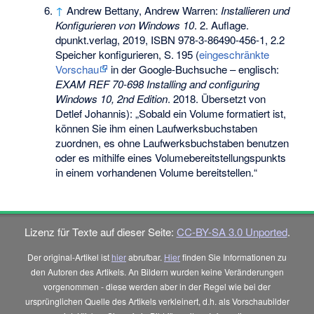
↑
Andrew Bettany, Andrew Warren:
Installieren und
Konfigurieren von Windows 10
. 2. Auflage.
dpunkt.verlag, 2019,
ISBN 978-3-86490-456-1
, 2.2
Speicher konfigurieren,
S.
195
(
eingeschränkte
Vorschau
in der Google-Buchsuche – englisch:
EXAM REF 70-698 Installing and configuring
Windows 10, 2nd Edition
. 2018. Übersetzt von
Detlef Johannis): „Sobald ein Volume formatiert ist,
können Sie ihm einen Laufwerksbuchstaben
zuordnen, es ohne Laufwerksbuchstaben benutzen
oder es mithilfe eines Volumebereitstellungspunkts
in einem vorhandenen Volume bereitstellen.“
Lizenz für Texte auf dieser Seite:
CC-BY-SA 3.0 Unported
.
Der original-Artikel ist
hier
abrufbar.
Hier
finden Sie Informationen zu
den Autoren des Artikels. An Bildern wurden keine Veränderungen
vorgenommen - diese werden aber in der Regel wie bei der
ursprünglichen Quelle des Artikels verkleinert, d.h. als Vorschaubilder