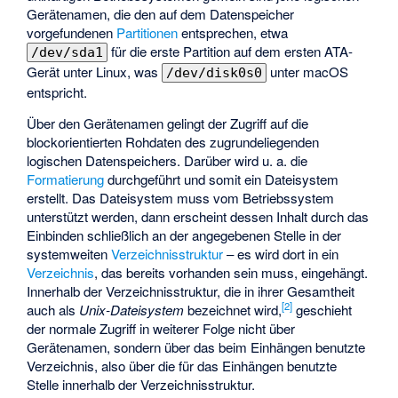
Gerätenamen, die den auf dem Datenspeicher
vorgefundenen
Partitionen
entsprechen, etwa
für die erste Partition auf dem ersten ATA-
/dev/sda1
Gerät unter Linux, was
unter macOS
/dev/disk0s0
entspricht.
Über den Gerätenamen gelingt der Zugriff auf die
blockorientierten Rohdaten des zugrundeliegenden
logischen Datenspeichers. Darüber wird u. a. die
Formatierung
durchgeführt und somit ein Dateisystem
erstellt. Das Dateisystem muss vom Betriebssystem
unterstützt werden, dann erscheint dessen Inhalt durch das
Einbinden schließlich an der angegebenen Stelle in der
systemweiten
Verzeichnisstruktur
– es wird dort in ein
Verzeichnis
, das bereits vorhanden sein muss, eingehängt.
Innerhalb der Verzeichnisstruktur, die in ihrer Gesamtheit
[
2
]
auch als
Unix-Dateisystem
bezeichnet wird,
geschieht
der normale Zugriff in weiterer Folge nicht über
Gerätenamen, sondern über das beim Einhängen benutzte
Verzeichnis, also über die für das Einhängen benutzte
Stelle innerhalb der Verzeichnisstruktur.