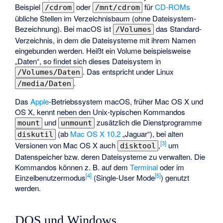
Beispiel
oder
für
CD-ROMs
/cdrom
/mnt/cdrom
übliche Stellen im Verzeichnisbaum (ohne Dateisystem-
Bezeichnung). Bei macOS ist
das Standard-
/Volumes
Verzeichnis, in dem die Dateisysteme mit ihrem Namen
eingebunden werden. Heißt ein
Volume
beispielsweise
„Daten“, so findet sich dieses Dateisystem in
. Das entspricht under Linux
/Volumes/Daten
.
/media/Daten
Das
Apple
-Betriebssystem macOS, früher Mac OS X und
OS X, kennt neben den Unix-typischen Kommandos
und
zusätzlich die Dienstprogramme
mount
unmount
(ab
Mac OS X 10.2
„Jaguar“), bei alten
diskutil
[
3
]
Versionen von Mac OS X auch
,
um
disktool
Datenspeicher bzw. deren Dateisysteme zu verwalten. Die
Kommandos können z. B. auf dem
Terminal
oder im
[
4
]
[
5
]
Einzelbenutzermodus
(
Single-User Mode
) genutzt
werden.
DOS und Windows