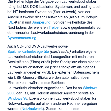
Die Reihenfolge der Vergabe von Laufwerksbuchstaben
hängt bei MS-DOS-basierten Systemen, und bedingt auch
bei NT-basierten Systemen (Startlaufwerk), von der
Anschlussweise dieser Laufwerke ab (also zum Beispiel
IDE
-Kanal und
Jumperung
), von der Reihenfolge des
Nachladens der weiteren
Treiber
sowie gegebenenfalls von
der manuellen Laufwerksbuchstabenzuordnung in der
Systemsteuerung
.
Auch CD- und DVD-Laufwerke sowie
Speicherkartenlesegeräte
(card reader)
erhalten eigene
Laufwerksbuchstaben (bei Lesegeräten mit mehreren
Steckplätzen (Slots) erhält jeder Steckplatz einen eigenen
Laufwerksbuchstaben, da jeder Steckplatz als eigenes
Laufwerk angesehen wird). Bei externen Datenspeichern
wie USB-Memory-Sticks werden automatisch beim
Einstecken – während des Betriebs –
Laufwerksbuchstaben zugewiesen. Das ist ab
Windows
2000
der Fall, mit Treibern anderer Anbieter bereits ab
Windows 98
. Ebenso können Laufwerksbuchstaben für
Netzwerkzugriffe auf einem anderen Rechner vergeben
werden (
Netzlaufwerk
). Zudem kann mit dem