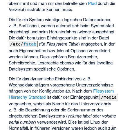
übernimmt und man nur den betreffenden
Pfad
durch die
Verzeichnisstruktur kennen muss.
Die für ein System wichtigen logischen Datenspeicher,
z. B. Partitionen, werden automatisch beim Systemstart
eingehängt und beim Herunterfahren wieder ausgehängt.
Die dafür benutzten Einhängepunkte sind in der Datei
(für
Filesystem Table
) angegeben, in der
/etc/
fstab
auch Eigenschaften bzw. Mount-Optionen vordefiniert
werden können. Dazu gehören Benutzerrechte,
Schreibrechte, Leserechte ebenso wie für das jeweilige
Dateisystem spezifische Optionen.
Die für das dynamische Einbinden von z. B.
Wechseldatenträgern vorgesehene Unterverzeichnisse
hängen von der Konfiguration ab. Nach dem
Filesystem
Hierarchy Standard
ist dafür der Einhängepunkt
/media
vorgesehen, wobei als Name für das Unterverzeichnis
z. B. die Bezeichnung oder die Seriennummer des
eingebundenen Dateisystems (
volume label
oder
volume
serial number
) verwendet wird. Dies ist bei Linux der
Normalfall, in früheren Versionen waren jedoch auch zum