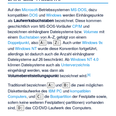
Auf den
Microsoft
-Betriebssystemen
MS-DOS
, dazu
kompatiblen
DOS
und
Windows
werden Einhängepunkte
als
Laufwerksbuchstaben
bezeichnet. Diese kommen
geschichtlich vom MS-DOS-Vorläufer
CP/M
und
bezeichnen einhängbare Dateisysteme bzw.
Volumes
mit
einem
Buchstaben
von
A–Z
, gefolgt von einem
Doppelpunkt
, also
bis
. Auch unter
Windows 9x
A:
Z:
und
Windows NT
wurde diese Konvention fortgeführt,
allerdings ist dadurch auch die Anzahl einhängbarer
Dateisysteme auf 26 beschränkt. Ab
Windows NT 4.0
können Dateisysteme auch als
Unterverzeichnis
eingehängt werden, was dann als
[
6
]
Volumebereitstellungspunkt
bezeichnet wird.
Traditionell bezeichnen
und
die zwei möglichen
A:
B:
Diskettenlaufwerke des
IBM PC
und
kompatiblen
Computers
, und
die
Bootpartition
der Festplatte sowie,
C:
sofern keine weiteren Festplatten(-partitionen) vorhanden
sind,
das CD/DVD-Laufwerk des Computers.
D: