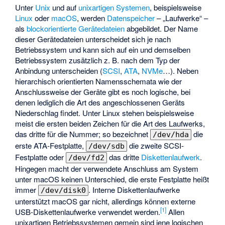
Unter
Unix
und auf
unixartigen Systemen
, beispielsweise
Linux
oder
macOS
, werden
Datenspeicher
– „Laufwerke“ –
als
blockorientierte Gerätedateien
abgebildet. Der Name
dieser Gerätedateien unterscheidet sich je nach
Betriebssystem und kann sich auf ein und demselben
Betriebssystem zusätzlich z. B. nach dem Typ der
Anbindung unterscheiden (
SCSI
,
ATA
,
NVMe
…). Neben
hierarchisch orientierten Namensschemata wie der
Anschlussweise der Geräte gibt es noch logische, bei
denen lediglich die Art des angeschlossenen Geräts
Niederschlag findet. Unter Linux stehen beispielsweise
meist die ersten beiden Zeichen für die Art des Laufwerks,
das dritte für die Nummer; so bezeichnet
die
/dev/hda
erste ATA-Festplatte,
die zweite SCSI-
/dev/sdb
Festplatte oder
das dritte
Diskettenlaufwerk
.
/dev/fd2
Hingegen macht der verwendete Anschluss am System
unter macOS keinen Unterschied, die erste Festplatte heißt
immer
. Interne Diskettenlaufwerke
/dev/disk0
unterstützt macOS gar nicht, allerdings können externe
[
1
]
USB-Diskettenlaufwerke verwendet werden.
Allen
unixartigen Betriebssystemen gemein sind jene logischen