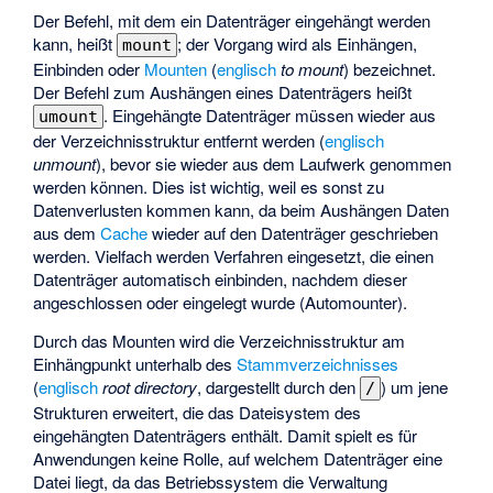
Der Befehl, mit dem ein Datenträger eingehängt werden
kann, heißt
; der Vorgang wird als Einhängen,
mount
Einbinden oder
Mounten
(
englisch
to mount
) bezeichnet.
Der Befehl zum Aushängen eines Datenträgers heißt
. Eingehängte Datenträger müssen wieder aus
umount
der Verzeichnisstruktur entfernt werden (
englisch
unmount
), bevor sie wieder aus dem Laufwerk genommen
werden können. Dies ist wichtig, weil es sonst zu
Datenverlusten kommen kann, da beim Aushängen Daten
aus dem
Cache
wieder auf den Datenträger geschrieben
werden. Vielfach werden Verfahren eingesetzt, die einen
Datenträger automatisch einbinden, nachdem dieser
angeschlossen oder eingelegt wurde (
Automounter
).
Durch das Mounten wird die Verzeichnisstruktur am
Einhängpunkt unterhalb des
Stammverzeichnisses
(
englisch
root directory
, dargestellt durch den
) um jene
/
Strukturen erweitert, die das Dateisystem des
eingehängten Datenträgers enthält. Damit spielt es für
Anwendungen keine Rolle, auf welchem Datenträger eine
Datei liegt, da das Betriebssystem die Verwaltung