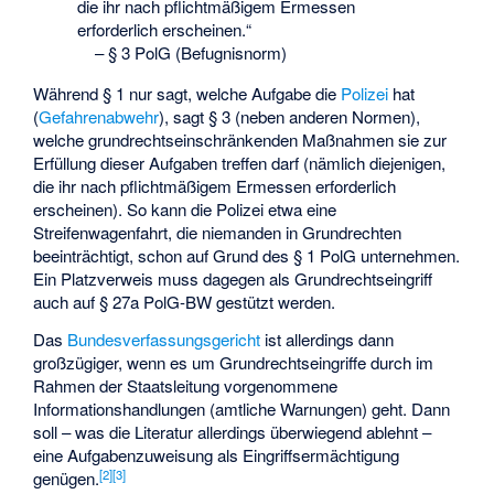
die ihr nach pflichtmäßigem Ermessen
erforderlich erscheinen.“
–
§ 3 PolG (Befugnisnorm)
Während § 1 nur sagt, welche Aufgabe die
Polizei
hat
(
Gefahrenabwehr
), sagt § 3 (neben anderen Normen),
welche grundrechtseinschränkenden Maßnahmen sie zur
Erfüllung dieser Aufgaben treffen darf (nämlich diejenigen,
die ihr nach pflichtmäßigem Ermessen erforderlich
erscheinen). So kann die Polizei etwa eine
Streifenwagenfahrt, die niemanden in Grundrechten
beeinträchtigt, schon auf Grund des § 1 PolG unternehmen.
Ein Platzverweis muss dagegen als Grundrechtseingriff
auch auf § 27a PolG-BW gestützt werden.
Das
Bundesverfassungsgericht
ist allerdings dann
großzügiger, wenn es um Grundrechtseingriffe durch im
Rahmen der Staatsleitung vorgenommene
Informationshandlungen (amtliche Warnungen) geht. Dann
soll – was die Literatur allerdings überwiegend ablehnt –
eine Aufgabenzuweisung als Eingriffsermächtigung
[2]
[3]
genügen.