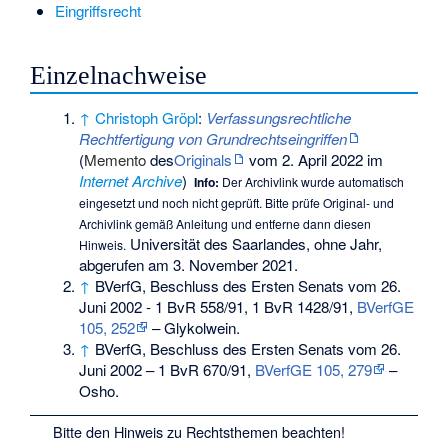
Eingriffsrecht
Einzelnachweise
↑
Christoph Gröpl
:
Verfassungsrechtliche
Rechtfertigung von Grundrechtseingriffen
(
Memento
des
Originals
vom 2. April 2022 im
Internet Archive
)
Info:
Der Archivlink wurde automatisch
eingesetzt und noch nicht geprüft. Bitte prüfe Original- und
Archivlink gemäß
Anleitung
und entferne dann diesen
Universität des Saarlandes, ohne Jahr,
Hinweis.
abgerufen am 3. November 2021.
↑
BVerfG, Beschluss des Ersten Senats vom 26.
Juni 2002 - 1 BvR 558/91, 1 BvR 1428/91,
BVerfGE
105, 252
– Glykolwein.
↑
BVerfG, Beschluss des Ersten Senats vom 26.
Juni 2002 – 1 BvR 670/91,
BVerfGE 105, 279
–
Osho.
Bitte den
Hinweis zu Rechtsthemen
beachten!