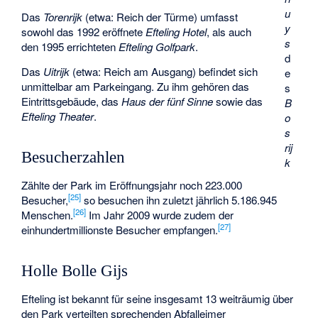
u
Das
Torenrijk
(etwa: Reich der Türme) umfasst
y
sowohl das 1992 eröffnete
Efteling Hotel
, als auch
s
den 1995 errichteten
Efteling Golfpark
.
d
Das
Uitrijk
(etwa: Reich am Ausgang) befindet sich
e
unmittelbar am Parkeingang. Zu ihm gehören das
s
Eintrittsgebäude, das
Haus der fünf Sinne
sowie das
B
Efteling Theater
.
o
s
rij
Besucherzahlen
k
Zählte der Park im Eröffnungsjahr noch 223.000
[
25
]
Besucher,
so besuchen ihn zuletzt jährlich 5.186.945
[
26
]
Menschen.
Im Jahr 2009 wurde zudem der
[
27
]
einhundertmillionste Besucher empfangen.
Holle Bolle Gijs
Efteling ist bekannt für seine insgesamt 13 weiträumig über
den Park verteilten sprechenden Abfalleimer