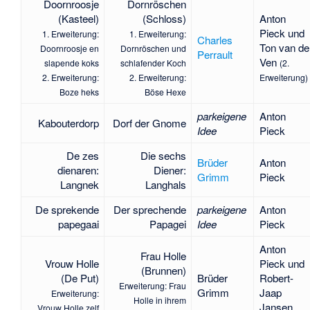
Doornroosje
Dornröschen
(Kasteel)
(Schloss)
Anton
Pieck und
1. Erweiterung:
1. Erweiterung:
Charles
Ton van de
Doornroosje en
Dornröschen und
Perrault
Ven
slapende koks
schlafender Koch
(2.
2. Erweiterung:
2. Erweiterung:
Erweiterung)
Boze heks
Böse Hexe
parkeigene
Anton
Kabouterdorp
Dorf der Gnome
Idee
Pieck
De zes
Die sechs
Brüder
Anton
dienaren:
Diener:
Grimm
Pieck
Langnek
Langhals
De sprekende
Der sprechende
parkeigene
Anton
papegaai
Papagei
Idee
Pieck
Anton
Frau Holle
Vrouw Holle
Pieck und
(Brunnen)
(De Put)
Brüder
Robert-
Erweiterung: Frau
Grimm
Jaap
Erweiterung:
Holle in ihrem
Jansen
Vrouw Holle zelf