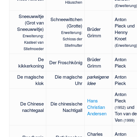
Häuschen
(Erweiterung
Sneeuwwitje
Schneewittchen
Anton
(Grot van
(Grotte)
Pieck und
Sneeuwwitje)
Brüder
Henny
Erweiterung:
Grimm
Erweiterung:
Knoet
Schloss der
Kasteel van
Stiefmutter
(Erweiterung
Stiefmoeder
De
Brüder
Anton
Der Froschkönig
kikkerkoning
Grimm
Pieck
De magische
Die magische
parkeigene
Anton
klok
Uhr
Idee
Pieck
Anton
Hans
Pieck
De Chinese
Die chinesische
Christian
und
(1952)
nachtegaal
Nachtigall
Andersen
Ton van de
Ven
(1999)
Charles
Anton