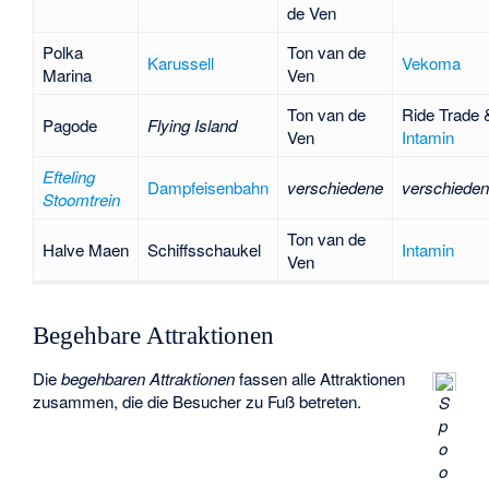
de Ven
Polka
Ton van de
Karussell
Vekoma
Marina
Ven
Ton van de
Ride Trade
Pagode
Flying Island
Ven
Intamin
Efteling
Dampfeisenbahn
verschiedene
verschiede
Stoomtrein
Ton van de
Halve Maen
Schiffsschaukel
Intamin
Ven
Begehbare Attraktionen
Die
begehbaren Attraktionen
fassen alle Attraktionen
zusammen, die die Besucher zu Fuß betreten.
S
p
o
o