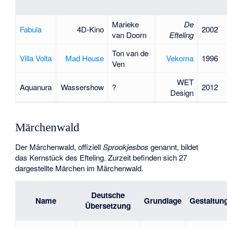
Marieke
De
Fabula
4D-Kino
2002
van Doorn
Efteling
Ton van de
Villa Volta
Mad House
Vekoma
1996
Ven
WET
Aquanura
Wassershow
?
2012
Design
Märchenwald
Der Märchenwald, offiziell
Sprookjesbos
genannt, bildet
das Kernstück des Efteling. Zurzeit befinden sich 27
dargestellte Märchen im Märchenwald.
Deutsche
Name
Grundlage
Gestaltun
Übersetzung