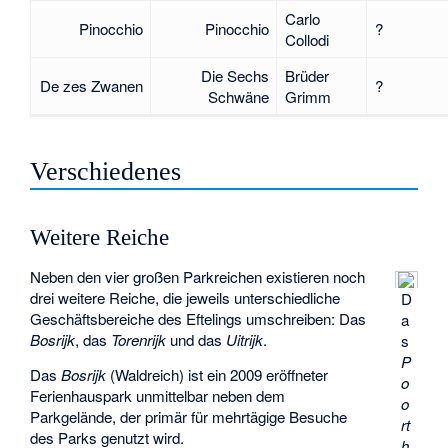
Carlo
Pinocchio
Pinocchio
?
Collodi
Die Sechs
Brüder
De zes Zwanen
?
Schwäne
Grimm
Verschiedenes
Weitere Reiche
Neben den vier großen Parkreichen existieren noch
drei weitere Reiche, die jeweils unterschiedliche
D
Geschäftsbereiche des Eftelings umschreiben: Das
a
Bosrijk
, das
Torenrijk
und das
Uitrijk
.
s
P
Das
Bosrijk
(Waldreich) ist ein 2009 eröffneter
o
Ferienhauspark unmittelbar neben dem
o
Parkgelände, der primär für mehrtägige Besuche
rt
des Parks genutzt wird.
h