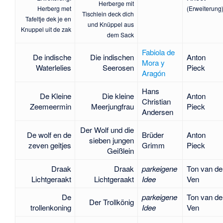
Herberge mit
Herberg met
(Erweiterung
Tischlein deck dich
Tafeltje dek je en
und Knüppel aus
Knuppel uit de zak
dem Sack
Fabiola de
De indische
Die indischen
Anton
Mora y
Waterlelies
Seerosen
Pieck
Aragón
Hans
De Kleine
Die kleine
Anton
Christian
Zeemeermin
Meerjungfrau
Pieck
Andersen
Der Wolf und die
De wolf en de
Brüder
Anton
sieben jungen
zeven geitjes
Grimm
Pieck
Geißlein
Draak
Draak
parkeigene
Ton van de
Lichtgeraakt
Lichtgeraakt
Idee
Ven
De
parkeigene
Ton van de
Der Trollkönig
trollenkoning
Idee
Ven