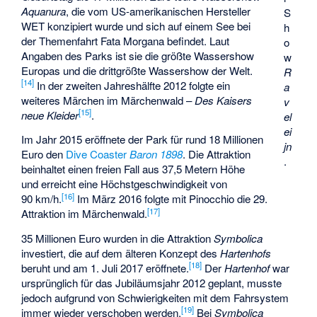
Aquanura
, die vom US-amerikanischen Hersteller
S
WET konzipiert wurde und sich auf einem See bei
h
der Themenfahrt Fata Morgana befindet. Laut
o
Angaben des Parks ist sie die größte Wassershow
w
Europas und die drittgrößte Wassershow der Welt.
R
[
14
]
In der zweiten Jahreshälfte 2012 folgte ein
a
weiteres Märchen im Märchenwald –
Des Kaisers
v
[
15
]
neue Kleider
.
el
ei
Im Jahr 2015 eröffnete der Park für rund 18 Millionen
jn
Euro den
Dive Coaster
Baron 1898
. Die Attraktion
.
beinhaltet einen freien Fall aus 37,5 Metern Höhe
und erreicht eine Höchstgeschwindigkeit von
[
16
]
90 km/h.
Im März 2016 folgte mit Pinocchio die 29.
[
17
]
Attraktion im Märchenwald.
35 Millionen Euro wurden in die Attraktion
Symbolica
investiert, die auf dem älteren Konzept des
Hartenhofs
[
18
]
beruht und am 1. Juli 2017 eröffnete.
Der
Hartenhof
war
ursprünglich für das Jubiläumsjahr 2012 geplant, musste
jedoch aufgrund von Schwierigkeiten mit dem Fahrsystem
[
19
]
immer wieder verschoben werden.
Bei
Symbolica