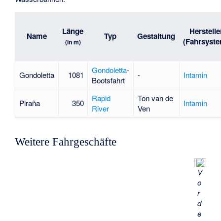
Länge
Herstelle
Name
Typ
Gestaltung
(Fahrsyst
(in m)
Gondoletta
-
Gondoletta
1081
-
Intamin
Bootsfahrt
Rapid
Ton van de
Piraña
350
Intamin
River
Ven
Weitere Fahrgeschäfte
V
o
r
d
e