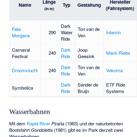
Länge
Hersteller
Name
Typ
Gestaltung
(Fahrsystem)
(in m)
Dark
Fata
Ton van de
290
Water
Intamin
Morgana
Ven
Ride
Carnaval
Dark
Joop
240
Mack Rides
Festival
Ride
Geesink
Dark
Ton van de
Droomvlucht
240
Vekoma
Ride
Ven
Dark
Sander de
ETF Ride
Symbolica
Ride
Bruijn
Systems
Wasserbahnen
Mit dem
Rapid River
Piraña
(1983) und der naturbetonten
Bootsfahrt
Gondoletta
(1981) gibt es im Park derzeit zwei
Wasserbahnen.