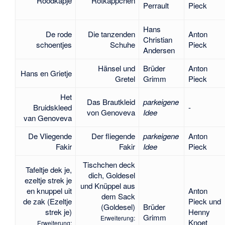
Roodkapje
Rotkäppchen
Perrault
Pieck
Hans
De rode
Die tanzenden
Anton
Christian
schoentjes
Schuhe
Pieck
Andersen
Hänsel und
Brüder
Anton
Hans en Grietje
Gretel
Grimm
Pieck
Het
Das Brautkleid
parkeigene
Bruidskleed
-
von Genoveva
Idee
van Genoveva
De Vliegende
Der fliegende
parkeigene
Anton
Fakir
Fakir
Idee
Pieck
Tischchen deck
Tafeltje dek je,
dich, Goldesel
ezeltje strek je
und Knüppel aus
en knuppel uit
Anton
dem Sack
de zak (Ezeltje
Pieck und
(Goldesel)
Brüder
strek je)
Henny
Grimm
Erweiterung:
Knoet
Erweiterung: