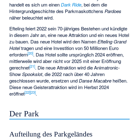
handelt es sich um einen
Dark Ride
, bei dem die
Hintergrundgeschichte des Parkmaskottchens
Pardoes
näher beleuchtet wird.
Efteling feiert 2022 sein 70-jähriges Bestehen und kündigte
in diesem Jahr an, eine neue Attraktion und ein neues Hotel
zu bauen. Das neue Hotel wird den Namen
Efteling Grand
Hotel
tragen und eine Investition von 50 Millionen Euro
[
20
]
erfordern
. Das Hotel sollte ursprünglich 2024 eröffnen,
mittlerweile wird aber nicht vor 2025 mit einer Eröffnung
[
21
]
gerechnet
. Die neue Attraktion wird die Animatronic-
Show
Spookslot
, die 2022 nach über 40 Jahren
geschlossen wurde, ersetzen und
Danse Macabre
heißen.
Diese neue Geisterattraktion wird im Herbst 2024
[
22
]
[
23
]
eröffnet
.
Der Park
Aufteilung des Parkgeländes