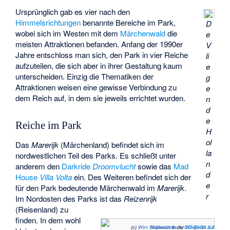
Ursprünglich gab es vier nach den
Himmelsrichtungen
benannte Bereiche im Park,
D
wobei sich im Westen mit dem
Märchenwald
die
e
meisten Attraktionen befanden. Anfang der 1990er
V
Jahre entschloss man sich, den Park in vier Reiche
li
aufzuteilen, die sich aber in ihrer Gestaltung kaum
e
unterscheiden. Einzig die Thematiken der
g
Attraktionen weisen eine gewisse Verbindung zu
e
dem Reich auf, in dem sie jeweils errichtet wurden.
n
d
e
Reiche im Park
H
ol
Das
Marerijk
(Märchenland) befindet sich im
la
nordwestlichen Teil des Parks. Es schließt unter
n
anderem den
Darkride
Droomvlucht
sowie das
Mad
d
House
Villa Volta
ein. Des Weiteren befindet sich der
e
für den Park bedeutende Märchenwald im
Marerijk
.
r
Im Nordosten des Parks ist das
Reizenrijk
(Reisenland) zu
finden. In dem wohl
(c)
Wim Strijbosch
Wikipedia auf Niederländisch
in der
,
CC BY-SA 3.0