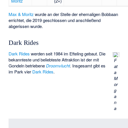
Moritz
(2×)
Max & Moritz
wurde an der Stelle der ehemaligen
Bobbaan
errichtet, die 2019 geschlossen und anschließend
abgerissen wurde.
Dark Rides
Dark Rides
werden seit 1984 im Efteling gebaut. Die
bekannteste und beliebteste Attraktion ist der mit
F
Gondeln betriebene
Droomvlucht
. Insgesamt gibt es
at
im Park vier
Dark Rides
.
a
M
or
g
a
n
a