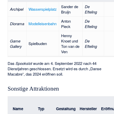
Sander de
De
Archipel
Wasserspielplatz
Bruijn
Efteling
Anton
De
Diorama
Modelleisenbahn
Pieck
Efteling
Henny
Game
Knoet und
De
Spielbuden
Gallery
Ton van de
Efteling
Ven
Das
Spookslot
wurde am 4. September 2022 nach 44
Dienstjahren geschlossen. Ersetzt wird es durch „Danse
Macabre“, das 2024 eröffnen soll.
Sonstige Attraktionen
Name
Typ
Gestaltung
Hersteller
Eröffn