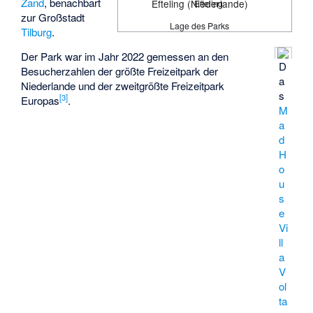
Zand
, benachbart
Efteling (Niederlande)
Efteling
zur Großstadt
Lage des Parks
Tilburg
.
Der Park war im Jahr 2022 gemessen an den
D
Besucherzahlen der größte Freizeitpark der
a
Niederlande und der zweitgrößte Freizeitpark
s
[
3
]
Europas
.
M
a
d
H
o
u
s
e
Vi
ll
a
V
ol
ta