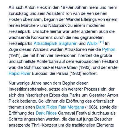
Als sich Anton Pieck in den 1970er Jahren mehr und mehr
zurückzog und sein Assistent Ton van de Ven seinen
Posten übernahm, begann der Wandel Eftelings von einem
reinen Märchen- und Naturpark zu einem modernen
Freizeitpark. Ursache hierfür war unter anderem auch die
wachsende Konkurrenz durch die neu gegründeten
[
11
]
Freizeitparks
Attractiepark Slagharen
und
Walibi
.
Im
Zuge dieses Wandels wurden Attraktionen wie die
Python
(1981), die mit ihren vier Inversionen ihrerzeit die größte
und schnellste Achterbahn auf dem europäischen Festland
war, die Schiffsschaukel
Halve Maen
(1982), und der erste
Rapid River
Europas, die
Piraña
(1983) eröffnet.
Nur wenige Jahre nach dem Beginn dieser
Investitionsoffensive, setzte ein weiterer Prozess ein, der
sich des historischen Erbes des Parks um Gestalter Anton
Pieck bediente. So können die Eröffnung des orientalisch
thematisierten
Dark Rides
Fata Morgana
(1986), sowie die
Eröffnung des
Dark Rides
Carnaval Festival
durchaus als
Schritte angesehen werden, die das auf junge Besucher
ansetzende Thrill-Konzept um die traditionellen Elemente