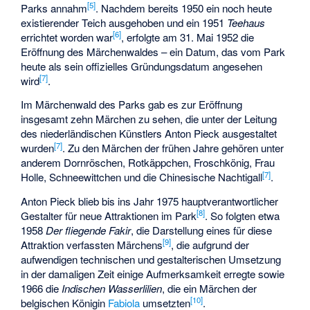
[
5
]
Parks annahm
. Nachdem bereits 1950 ein noch heute
existierender Teich ausgehoben und ein 1951
Teehaus
[
6
]
errichtet worden war
, erfolgte am 31. Mai 1952 die
Eröffnung des Märchenwaldes – ein Datum, das vom Park
heute als sein offizielles Gründungsdatum angesehen
[
7
]
wird
.
Im Märchenwald des Parks gab es zur Eröffnung
insgesamt zehn Märchen zu sehen, die unter der Leitung
des niederländischen Künstlers
Anton Pieck
ausgestaltet
[
7
]
wurden
. Zu den Märchen der frühen Jahre gehören unter
anderem Dornröschen, Rotkäppchen, Froschkönig, Frau
[
7
]
Holle, Schneewittchen und die Chinesische Nachtigall
.
Anton Pieck blieb bis ins Jahr 1975 hauptverantwortlicher
[
8
]
Gestalter für neue Attraktionen im Park
. So folgten etwa
1958
Der fliegende Fakir
, die Darstellung eines für diese
[
9
]
Attraktion verfassten Märchens
, die aufgrund der
aufwendigen technischen und gestalterischen Umsetzung
in der damaligen Zeit einige Aufmerksamkeit erregte sowie
1966 die
Indischen Wasserlilien
, die ein Märchen der
[
10
]
belgischen Königin
Fabiola
umsetzten
.