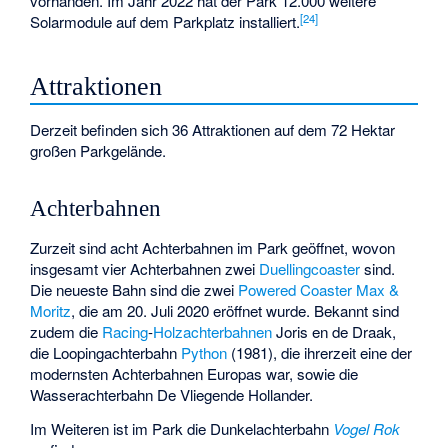
vorhanden. Im Jahr 2022 hat der Park 12.000 weitere
[
24
]
Solarmodule auf dem Parkplatz installiert.
Attraktionen
Derzeit befinden sich 36 Attraktionen auf dem 72 Hektar
großen Parkgelände.
Achterbahnen
Zurzeit sind acht Achterbahnen im Park geöffnet, wovon
insgesamt vier Achterbahnen zwei
Duellingcoaster
sind.
Die neueste Bahn sind die zwei
Powered Coaster
Max &
Moritz
, die am 20. Juli 2020 eröffnet wurde. Bekannt sind
zudem die
Racing
-
Holzachterbahnen
Joris en de Draak
,
die Loopingachterbahn
Python
(1981), die ihrerzeit eine der
modernsten Achterbahnen Europas war, sowie die
Wasserachterbahn
De Vliegende Hollander
.
Im Weiteren ist im Park die Dunkelachterbahn
Vogel Rok