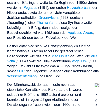
des alten Eftelings erweiterte. Zu Beginn der 1990er Jahre
wurde mit
Pegasus
(1991), der ersten
Holzachterbahn
der
Niederlande, sowie der um ein Jahr verspäteten
Jubiläumsattraktion
Droomvlucht
(1993; deutsch:
„Traumflug“), einer
Themenfahrt
, diese Synthese weiter
bekräftigt – mit Erfolg, denn neben steigenden
Besucherzahlen winkte 1992 auch der
Applause Award
,
der Preis für den besten Freizeitpark der Welt.
Seither entschied sich
De Efteling
gewöhnlich für eine
Kombination aus technischer und gestalterischer
Besonderheit, wie das erste
Mad House
der Welt, die
Villa
Volta
(1996) sowie die Dunkelachterbahn
Vogel Rok
(1998)
zeigen. Im Jahr 2002 folgte das 4D-Kino
Panda Droom
,
sowie
2007
der
Fliegende Holländer
, einer Kombination aus
Wasserachterbahn
und Dark Ride.
Der Märchenwald, der auch heute noch das
eigentliche Kernstück des Parks darstellt, wurde
Ei
seit seiner Eröffnung 1952 laufend erweitert und
n
konnte sich in regelmäßigen Abständen neuer
g
Darstellungen erfreuen, wie in den 1990ern und
a