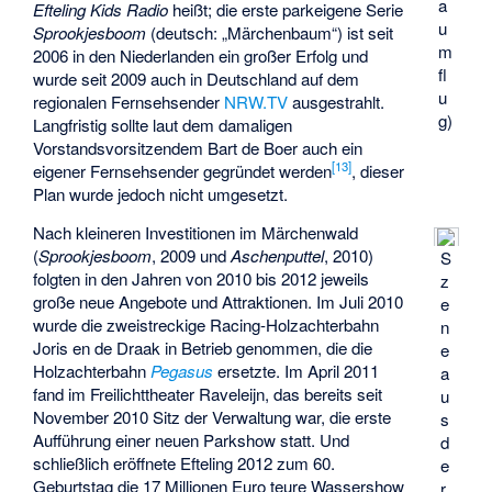
a
Efteling Kids Radio
heißt; die erste parkeigene Serie
u
Sprookjesboom
(deutsch: „Märchenbaum“) ist seit
m
2006 in den Niederlanden ein großer Erfolg und
fl
wurde seit 2009 auch in Deutschland auf dem
u
regionalen Fernsehsender
NRW.TV
ausgestrahlt.
g)
Langfristig sollte laut dem damaligen
Vorstandsvorsitzendem Bart de Boer auch ein
[
13
]
eigener Fernsehsender gegründet werden
, dieser
Plan wurde jedoch nicht umgesetzt.
Nach kleineren Investitionen im Märchenwald
(
Sprookjesboom
, 2009 und
Aschenputtel
, 2010)
S
folgten in den Jahren von 2010 bis 2012 jeweils
z
große neue Angebote und Attraktionen. Im Juli 2010
e
wurde die zweistreckige Racing-Holzachterbahn
n
Joris en de Draak
in Betrieb genommen, die die
e
Holzachterbahn
Pegasus
ersetzte. Im April 2011
a
fand im Freilichttheater Raveleijn, das bereits seit
u
November 2010 Sitz der Verwaltung war, die erste
s
Aufführung einer neuen Parkshow statt. Und
d
schließlich eröffnete Efteling 2012 zum 60.
e
Geburtstag die 17 Millionen Euro teure
Wassershow
r