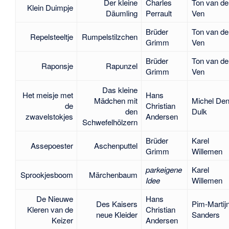
Der kleine
Charles
Ton van de
Klein Duimpje
Däumling
Perrault
Ven
Brüder
Ton van de
Repelsteeltje
Rumpelstilzchen
Grimm
Ven
Brüder
Ton van de
Raponsje
Rapunzel
Grimm
Ven
Das kleine
Het meisje met
Hans
Mädchen mit
Michel De
de
Christian
den
Dulk
zwavelstokjes
Andersen
Schwefelhölzern
Brüder
Karel
Assepoester
Aschenputtel
Grimm
Willemen
parkeigene
Karel
Sprookjesboom
Märchenbaum
Idee
Willemen
De Nieuwe
Hans
Des Kaisers
Pim-Martij
Kleren van de
Christian
neue Kleider
Sanders
Keizer
Andersen