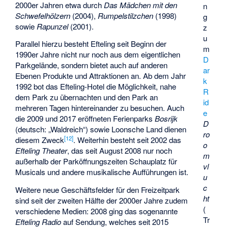
2000er Jahren etwa durch
Das Mädchen mit den
n
Schwefelhölzern
(2004),
Rumpelstilzchen
(1998)
g
sowie
Rapunzel
(2001).
z
u
Parallel hierzu besteht Efteling seit Beginn der
m
1990er Jahre nicht nur noch aus dem eigentlichen
D
Parkgelände, sondern bietet auch auf anderen
ar
Ebenen Produkte und Attraktionen an. Ab dem Jahr
k
1992 bot das Efteling-Hotel die Möglichkeit, nahe
R
dem Park zu übernachten und den Park an
id
mehreren Tagen hintereinander zu besuchen. Auch
e
die 2009 und 2017 eröffneten Ferienparks
Bosrijk
D
(deutsch: „Waldreich“) sowie Loonsche Land dienen
ro
[
12
]
diesem Zweck
. Weiterhin besteht seit 2002 das
o
Efteling Theater
, das seit August 2008 nur noch
m
außerhalb der Parköffnungszeiten Schauplatz für
vl
Musicals und andere musikalische Aufführungen ist.
u
c
Weitere neue Geschäftsfelder für den Freizeitpark
ht
sind seit der zweiten Hälfte der 2000er Jahre zudem
(
verschiedene Medien: 2008 ging das sogenannte
Tr
Efteling Radio
auf Sendung, welches seit 2015