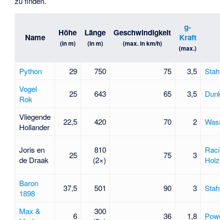
zu finden.
g-
Höhe
Länge
Geschwindigkeit
Name
Kraft
(in m)
(in m)
(max. in km/h)
(max.)
Python
29
750
75
3,5
Stah
Vogel
25
643
65
3,5
Dunk
Rok
Vliegende
22,5
420
70
2
Wass
Hollander
Joris en
810
Raci
25
75
3
de Draak
(2×)
Holz
Baron
37,5
501
90
3
Stah
1898
Max &
300
6
36
1,8
Powe