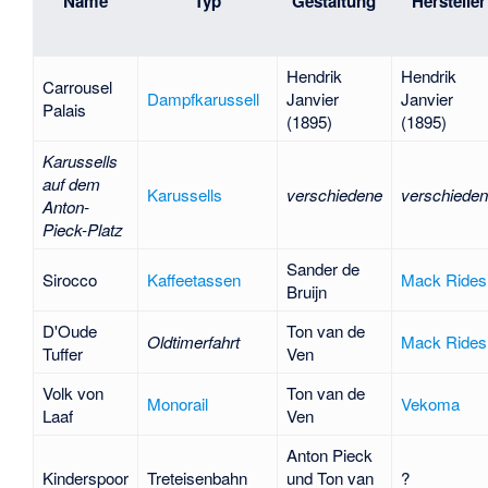
Name
Typ
Gestaltung
Hersteller
Hendrik
Hendrik
Carrousel
Dampfkarussell
Janvier
Janvier
Palais
(1895)
(1895)
Karussells
auf dem
Karussells
verschiedene
verschiede
Anton-
Pieck-Platz
Sander de
Sirocco
Kaffeetassen
Mack Rides
Bruijn
D'Oude
Ton van de
Oldtimerfahrt
Mack Rides
Tuffer
Ven
Volk von
Ton van de
Monorail
Vekoma
Laaf
Ven
Anton Pieck
Kinderspoor
Treteisenbahn
und Ton van
?