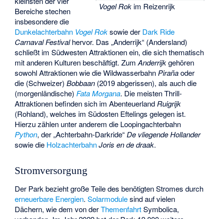
kleinsten der vier
Vogel Rok
im Reizenrijk
Bereiche stechen
insbesondere die
Dunkelachterbahn
Vogel Rok
sowie der
Dark Ride
Carnaval Festival
hervor. Das „Anderrijk“ (Andersland)
schließt im Südwesten Attraktionen ein, die sich thematisch
mit anderen Kulturen beschäftigt. Zum
Anderrijk
gehören
sowohl Attraktionen wie die Wildwasserbahn
Piraña
oder
die (Schweizer)
Bobbaan
(2019 abgerissen), als auch die
(morgenländische)
Fata Morgana
. Die meisten Thrill-
Attraktionen befinden sich im Abenteuerland
Ruigrijk
(Rohland), welches im Südosten Eftelings gelegen ist.
Hierzu zählen unter anderem die Loopingachterbahn
Python
, der „Achterbahn-Darkride“
De vliegende Hollander
sowie die
Holzachterbahn
Joris en de draak
.
Stromversorgung
Der Park bezieht große Teile des benötigten Stromes durch
erneuerbare Energien
.
Solarmodule
sind auf vielen
Dächern, wie dem von der
Themenfahrt
Symbolica,