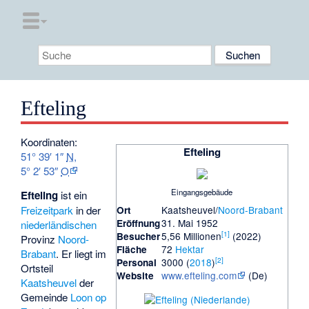
Efteling
Koordinaten:
Efteling
51° 39′ 1″
N
,
5° 2′ 53″
O
Eingangsgebäude
Efteling
ist ein
Freizeitpark
in der
Kaatsheuvel/
Noord-Brabant
Ort
31. Mai 1952
Eröffnung
niederländischen
[
1
]
5,56 Millionen
(2022)
Besucher
Provinz
Noord-
72
Hektar
Fläche
Brabant
. Er liegt im
[
2
]
3000 (
2018
)
Personal
Ortsteil
www.efteling.com
(De)
Website
Kaatsheuvel
der
Gemeinde
Loon op