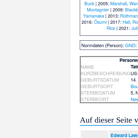
Buck
| 2005:
Marshall
,
War
Montagnier
| 2009:
Black
Yamanaka
| 2013:
Rothma
2016:
Ōsumi
| 2017:
Hall
,
Ro
Rice
| 2021:
Jul
Normdaten (Person):
GND
Persone
Tat
NAME
KURZBESCHREIBUNG
US-
GEBURTSDATUM
14.
GEBURTSORT
Bou
STERBEDATUM
5. 
STERBEORT
Ne
Auf dieser Seite
Edward Lawr