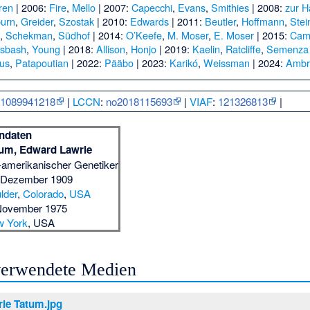
ren
| 2006:
Fire
,
Mello
| 2007:
Capecchi
,
Evans
,
Smithies
| 2008:
zur 
burn
,
Greider
,
Szostak
| 2010:
Edwards
| 2011:
Beutler
,
Hoffmann
,
Ste
n
,
Schekman
,
Südhof
| 2014:
O’Keefe
,
M. Moser
,
E. Moser
| 2015:
Cam
sbash
,
Young
| 2018:
Allison
,
Honjo
| 2019:
Kaelin
,
Ratcliffe
,
Semenza
ius
,
Patapoutian
| 2022:
Pääbo
| 2023:
Karikó
,
Weissman
| 2024:
Ambr
:
1089941218
|
LCCN
:
no2018115693
|
VIAF
:
121326813
|
ndaten
um, Edward Lawrie
amerikanischer Genetiker
 Dezember 1909
lder
,
Colorado
,
USA
November 1975
w York
, USA
 verwendete Medien
ie Tatum.jpg