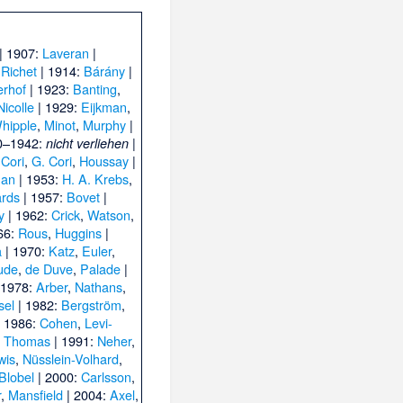
| 1907:
Laveran
|
:
Richet
| 1914:
Bárány
|
rhof
| 1923:
Banting
,
Nicolle
| 1929:
Eijkman
,
hipple
,
Minot
,
Murphy
|
0–1942:
|
nicht verliehen
 Cori
,
G. Cori
,
Houssay
|
an
| 1953:
H. A. Krebs
,
ards
| 1957:
Bovet
|
y
| 1962:
Crick
,
Watson
,
66:
Rous
,
Huggins
|
a
| 1970:
Katz
,
Euler
,
ude
,
de Duve
,
Palade
|
 1978:
Arber
,
Nathans
,
sel
| 1982:
Bergström
,
 1986:
Cohen
,
Levi-
,
Thomas
| 1991:
Neher
,
wis
,
Nüsslein-Volhard
,
Blobel
| 2000:
Carlsson
,
r
,
Mansfield
| 2004:
Axel
,