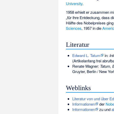
University
.
1958 erhielt er zusammen m
„für ihre Entdeckung, dass d
Hälfte des Nobelpreises gin
Sciences
, 1957 in die
Americ
Literatur
Edward L. Tatum
in:
In
(Artikelanfang frei abrufb
Renate Wagner:
Tatum, 
Gruyter, Berlin / New Yo
Weblinks
Literatur von und über E
Informationen
der
Nobel
Informationen
zu und
a