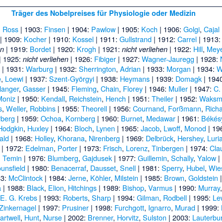
Träger des Nobelpreises für Physiologie oder Medizin
:
Ross
| 1903:
Finsen
| 1904:
Pawlow
| 1905:
Koch
| 1906:
Golgi
,
Cajal
| 1909:
Kocher
| 1910:
Kossel
| 1911:
Gullstrand
| 1912:
Carrel
| 1913
| 1919:
Bordet
| 1920:
Krogh
| 1921:
| 1922:
Hill
,
Meye
en
nicht verliehen
| 1925:
| 1926:
Fibiger
| 1927:
Wagner-Jauregg
| 1928:
nicht verliehen
| 1931:
Warburg
| 1932:
Sherrington
,
Adrian
| 1933:
Morgan
| 1934:
W
e
,
Loewi
| 1937:
Szent-Györgyi
| 1938:
Heymans
| 1939:
Domagk
| 194
langer
,
Gasser
| 1945:
Fleming
,
Chain
,
Florey
| 1946:
Muller
| 1947:
C.
Moniz
| 1950:
Kendall
,
Reichstein
,
Hench
| 1951:
Theiler
| 1952:
Waksm
s
,
Weller
,
Robbins
| 1955:
Theorell
| 1956:
Cournand
,
Forßmann
,
Rich
rberg
| 1959:
Ochoa
,
Kornberg
| 1960:
Burnet
,
Medawar
| 1961:
Békés
Hodgkin
,
Huxley
| 1964:
Bloch
,
Lynen
| 1965:
Jacob
,
Lwoff
,
Monod
| 19
ald
| 1968:
Holley
,
Khorana
,
Nirenberg
| 1969:
Delbrück
,
Hershey
,
Luri
| 1972:
Edelman
,
Porter
| 1973:
Frisch
,
Lorenz
,
Tinbergen
| 1974:
Cla
,
Temin
| 1976:
Blumberg
,
Gajdusek
| 1977:
Guillemin
,
Schally
,
Yalow
|
unsfield
| 1980:
Benacerraf
,
Dausset
,
Snell
| 1981:
Sperry
,
Hubel
,
Wie
83:
McClintock
| 1984:
Jerne
,
Köhler
,
Milstein
| 1985:
Brown
,
Goldstein
|
a
| 1988:
Black
,
Elion
,
Hitchings
| 1989:
Bishop
,
Varmus
| 1990:
Murray
,
E. G. Krebs
| 1993:
Roberts
,
Sharp
| 1994:
Gilman
,
Rodbell
| 1995:
Le
Zinkernagel
| 1997:
Prusiner
| 1998:
Furchgott
,
Ignarro
,
Murad
| 1999:
artwell
,
Hunt
,
Nurse
| 2002:
Brenner
,
Horvitz
,
Sulston
| 2003:
Lauterbu