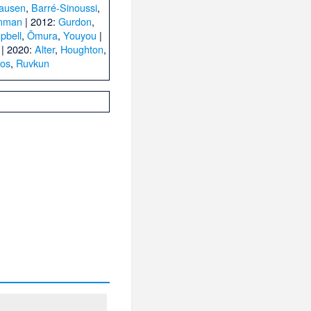
Hausen
,
Barré-Sinoussi
,
inman
| 2012:
Gurdon
,
pbell
,
Ōmura
,
Youyou
|
| 2020:
Alter
,
Houghton
,
os
,
Ruvkun