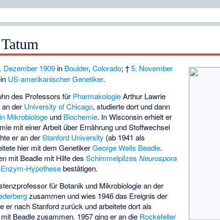
 Tatum
. Dezember
1909
in
Boulder
,
Colorado
; †
5. November
ein
US-amerikanischer
Genetiker
.
ohn des Professors für
Pharmakologie
Arthur Lawrie
e
an der
University of Chicago
, studierte dort und dann
in
Mikrobiologe
und
Biochemie
. In Wisconsin erhielt er
mie mit einer Arbeit über Ernährung und Stoffwechsel
hte er an der
Stanford University
(ab 1941 als
itete hier mit dem Genetiker
George Wells Beadle
.
 mit Beadle mit Hilfe des
Schimmelpilzes
Neurospora
n-Enzym-Hypothese
bestätigen.
istenzprofessor für Botanik und Mikrobiologie an der
ederberg
zusammen und wies 1946 das Ereignis der
 er nach Stanford zurück und arbeitete dort als
er mit Beadle zusammen. 1957 ging er an die
Rockefeller