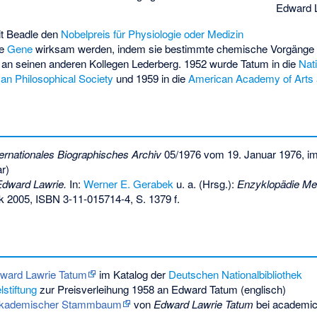
Edward 
it Beadle den
Nobelpreis für Physiologie oder Medizin
ie
Gene
wirksam werden, indem sie bestimmte chemische Vorgänge r
g an seinen anderen Kollegen Lederberg. 1952 wurde Tatum in die
Nat
an Philosophical Society
und 1959 in die
American Academy of Arts
ternationales Biographisches Archiv
05/1976 vom 19. Januar 1976, i
ar)
Edward Lawrie.
In:
Werner E. Gerabek
u. a. (Hrsg.):
Enzyklopädie Med
rk 2005,
ISBN 3-11-015714-4
, S. 1379 f.
dward Lawrie Tatum
im Katalog der
Deutschen Nationalbibliothek
stiftung
zur Preisverleihung 1958 an Edward Tatum (englisch)
kademischer Stammbaum
von
Edward Lawrie Tatum
bei academic