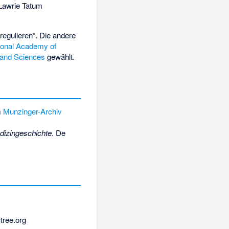
Lawrie Tatum
egulieren“. Die andere
ional Academy of
 and Sciences
gewählt.
m
Munzinger-Archiv
izingeschichte.
De
tree.org