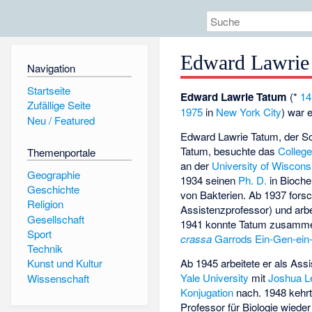
Edward Lawrie
Navigation
Startseite
Edward Lawrie Tatum
(*
14
Zufällige Seite
1975
in
New York City
) war 
Neu / Featured
Edward Lawrie Tatum, der S
Tatum, besuchte das
Colleg
Themenportale
an der
University of Wiscons
Geographie
1934 seinen
Ph. D.
in Bioche
Geschichte
von Bakterien. Ab 1937 forsc
Religion
Assistenzprofessor) und arbe
Gesellschaft
1941 konnte Tatum zusammen
Sport
crassa
Garrods
Ein-Gen-ei
Technik
Ab 1945 arbeitete er als Ass
Kunst und Kultur
Yale University
mit
Joshua L
Wissenschaft
Konjugation
nach. 1948 kehrte
Professor für Biologie wied