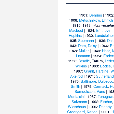
1901:
Behring
| 1902
1908:
Metschnikow
,
Ehrlich
1915–1918:
nicht verlieh
Macleod
| 1924:
Einthoven
Hopkins
| 1930:
Landsteiner
1935:
Spemann
| 1936:
Dal
1943:
Dam
,
Doisy
| 1944:
Er
1948:
Müller
| 1949:
Hess
,
Lipmann
| 1954:
Ender
1958:
Beadle
,
,
Lede
Tatum
Wilkins
| 1963:
Eccles
,
1967:
Granit
,
Hartline
,
W
Axelrod
| 1971:
Sutherland
1975:
Baltimore
,
Dulbecco
Smith
| 1979:
Cormack
,
Ho
Samuelsson
,
Vane
| 19
Montalcini
| 1987:
Tonegaw
Sakmann
| 1992:
Fischer
Wieschaus
| 1996:
Doherty
,
Greengard
,
Kandel
| 2001:
H