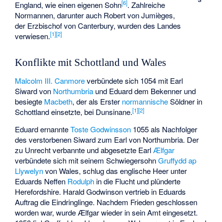
[
6
]
England, wie einen eigenen Sohn
. Zahlreiche
Normannen, darunter auch Robert von Jumièges,
der Erzbischof von Canterbury, wurden des Landes
[
1
]
[
2
]
verwiesen.
Konflikte mit Schottland und Wales
Malcolm III. Canmore
verbündete sich 1054 mit
Earl
Siward
von
Northumbria
und Eduard dem Bekenner und
besiegte
Macbeth
, der als Erster
normannische
Söldner in
[
1
]
[
2
]
Schottland einsetzte, bei
Dunsinane
.
Eduard ernannte
Toste Godwinsson
1055 als Nachfolger
des verstorbenen Siward zum Earl von Northumbria. Der
zu Unrecht verbannte und abgesetzte Earl
Ælfgar
verbündete sich mit seinem Schwiegersohn
Gruffydd ap
Llywelyn
von Wales, schlug das englische Heer unter
Eduards Neffen
Rodulph
in die Flucht und plünderte
Herefordshire.
Harald Godwinson
vertrieb in Eduards
Auftrag die Eindringlinge. Nachdem Frieden geschlossen
worden war, wurde Ælfgar wieder in sein Amt eingesetzt.