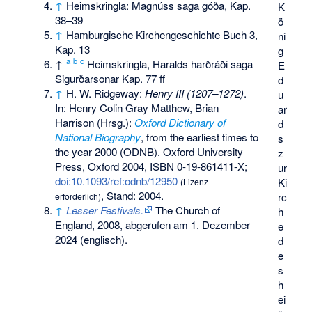
↑
Heimskringla: Magnúss saga góða, Kap.
K
38–39
ö
↑
Hamburgische Kirchengeschichte Buch 3,
ni
Kap. 13
g
a
b
c
↑
Heimskringla, Haralds harðráði saga
E
Sigurðarsonar Kap. 77 ff
d
↑
H. W. Ridgeway:
Henry III (1207–1272)
.
u
In: Henry Colin Gray Matthew, Brian
ar
Harrison (Hrsg.):
Oxford Dictionary of
d
National Biography
, from the earliest times to
s
the year 2000 (ODNB). Oxford University
z
Press, Oxford 2004,
ISBN 0-19-861411-X
;
ur
doi:10.1093/ref:odnb/12950
Ki
(Lizenz
, Stand: 2004.
rc
erforderlich)
↑
Lesser Festivals.
The Church of
h
England, 2008,
abgerufen am 1. Dezember
e
2024
(englisch).
d
e
s
h
ei