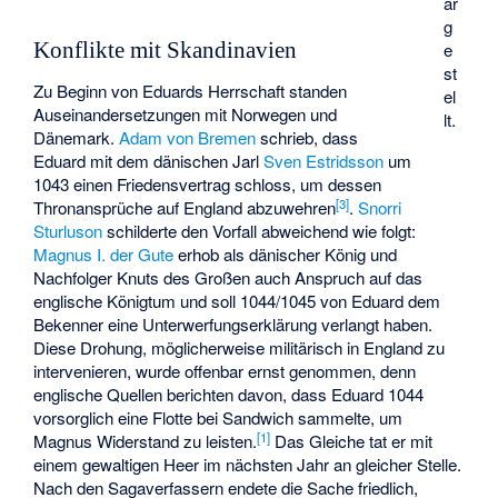
ar
g
Konflikte mit Skandinavien
e
st
Zu Beginn von Eduards Herrschaft standen
el
Auseinandersetzungen mit Norwegen und
lt.
Dänemark.
Adam von Bremen
schrieb, dass
Eduard mit dem dänischen Jarl
Sven Estridsson
um
1043 einen Friedensvertrag schloss, um dessen
[
3
]
Thronansprüche auf England abzuwehren
.
Snorri
Sturluson
schilderte den Vorfall abweichend wie folgt:
Magnus I. der Gute
erhob als dänischer König und
Nachfolger Knuts des Großen auch Anspruch auf das
englische Königtum und soll 1044/1045 von Eduard dem
Bekenner eine Unterwerfungserklärung verlangt haben.
Diese Drohung, möglicherweise militärisch in England zu
intervenieren, wurde offenbar ernst genommen, denn
englische Quellen berichten davon, dass Eduard 1044
vorsorglich eine Flotte bei Sandwich sammelte, um
[
1
]
Magnus Widerstand zu leisten.
Das Gleiche tat er mit
einem gewaltigen Heer im nächsten Jahr an gleicher Stelle.
Nach den Sagaverfassern endete die Sache friedlich,