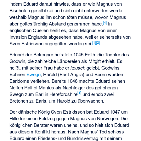
indem Eduard darauf hinwies, dass er wie Magnus von
Bischöfen gesalbt sei und sich nicht unterwerfen werde,
weshalb Magnus ihn schon töten müsse, wovon Magnus
[
4
]
aber gottesfürchtig Abstand genommen habe.
In
englischen Quellen heißt es, dass Magnus von einer
Invasion Englands abgesehen habe, weil er seinerseits von
[
1
]
[
2
]
Sven Estridsson angegriffen worden sei.
Eduard der Bekenner heiratete 1045 Edith, die Tochter des
Godwin, die zahlreiche Ländereien als Mitgift erhielt. Es
heißt, mit seiner Frau habe er
keusch
gelebt. Godwins
Söhnen
Swegn
, Harold (East Anglia) und Beorn wurden
Earldoms verliehen. Bereits 1046 machte Eduard seinen
Neffen Ralf of Mantes als Nachfolger des geflohenen
[
1
]
Swegn zum Earl in Herefordshire
und erhob zwei
Bretonen zu Earls, um Harold zu überwachen.
Der dänische König Sven Estridsson bat Eduard 1047 um
Hilfe für einen Feldzug gegen Magnus von Norwegen. Die
königlichen Berater waren uneins, und so hielt sich Eduard
aus diesem Konflikt heraus. Nach Magnus’ Tod schloss
Eduard einen Friedens- und Bündnisvertrag mit seinem