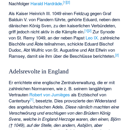
[
1
]
[
2
]
Nachfolger
Harald Hardråde
.
Als Kaiser Heinrich III. 1049 einen Feldzug gegen Graf
Balduin V. von Flandern führte, gehörte Eduard, neben dem
dänischen König Sven, zu den kaiserlichen Verbündeten,
[
1
]
[
2
]
griff jedoch nicht aktiv in die Kämpfe ein.
Zur Synode
von St. Remy 1049, an der neben Papst
Leo IX.
zahlreiche
Bischöfe und Äbte teilnahmen, schickte Eduard Bischof
Dudoc, Abt Wulfric von St. Augustine und Abt Elfwin von
[
2
]
Ramsey, damit sie ihm über die Beschlüsse berichteten.
Adelsrevolte in England
Er errichtete eine englische Zentralverwaltung, die er mit
zahlreichen Normannen, wie z. B. seinem langjährigen
Vertrauten
Robert von Jumièges
als Erzbischof von
[
1
]
Canterbury
, besetzte. Dies provozierte den Widerstand
des angelsächsischen Adels.
Diese nämlich machten eine
Verschwörung und erschlugen von den Brüdern König
Svens, welche in England Herzoge waren, den einen, Björn
(† 1049), auf der Stelle, den andern, Asbjörn, aber