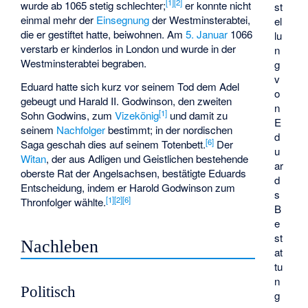
[
1
]
[
2
]
wurde ab 1065 stetig schlechter;
er konnte nicht
st
einmal mehr der
Einsegnung
der
Westminsterabtei
,
el
die er gestiftet hatte, beiwohnen. Am
5. Januar
1066
lu
verstarb er kinderlos in London und wurde in der
n
Westminsterabtei begraben.
g
v
Eduard hatte sich kurz vor seinem Tod dem Adel
o
gebeugt und Harald II. Godwinson, den zweiten
n
[
1
]
Sohn Godwins, zum
Vizekönig
und damit zu
E
seinem
Nachfolger
bestimmt; in der
nordischen
d
[
6
]
Saga
geschah dies auf seinem Totenbett.
Der
u
Witan
, der aus Adligen und Geistlichen bestehende
ar
oberste Rat der Angelsachsen, bestätigte Eduards
d
Entscheidung, indem er Harold Godwinson zum
s
[
1
]
[
2
]
[
6
]
Thronfolger wählte.
B
e
st
Nachleben
at
tu
n
Politisch
g