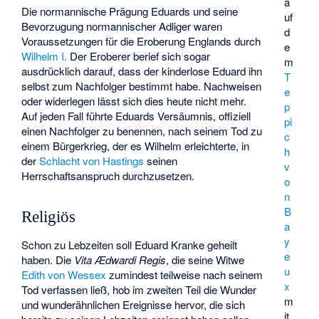
a
Die normannische Prägung Eduards und seine
uf
Bevorzugung normannischer Adliger waren
d
Voraussetzungen für die Eroberung Englands durch
e
Wilhelm I.
Der Eroberer berief sich sogar
m
ausdrücklich darauf, dass der kinderlose Eduard ihn
T
selbst zum Nachfolger bestimmt habe. Nachweisen
e
oder widerlegen lässt sich dies heute nicht mehr.
p
Auf jeden Fall führte Eduards Versäumnis, offiziell
pi
einen Nachfolger zu benennen, nach seinem Tod zu
c
einem Bürgerkrieg, der es Wilhelm erleichterte, in
h
der
Schlacht von Hastings
seinen
v
Herrschaftsanspruch durchzusetzen.
o
n
B
Religiös
a
y
Schon zu Lebzeiten soll Eduard Kranke geheilt
e
haben. Die
Vita Ædwardi Regis
, die seine Witwe
u
Edith von Wessex
zumindest teilweise nach seinem
x
Tod verfassen ließ, hob im zweiten Teil die Wunder
m
und wunderähnlichen Ereignisse hervor, die sich
it