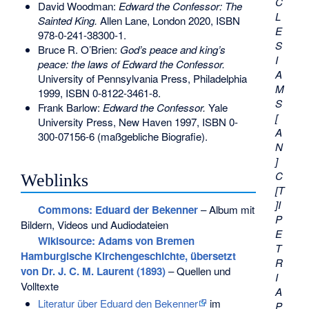
C
David Woodman:
Edward the Confessor: The
L
Sainted King.
Allen Lane, London 2020,
ISBN
E
978-0-241-38300-1
.
S
Bruce R. O’Brien:
God’s peace and king’s
I
peace: the laws of Edward the Confessor.
A
University of Pennsylvania Press, Philadelphia
M
1999,
ISBN 0-8122-3461-8
.
S
Frank Barlow
:
Edward the Confessor.
Yale
[
University Press, New Haven 1997,
ISBN 0-
A
300-07156-6
(maßgebliche Biografie).
N
]
C
Weblinks
[T
]I
Commons
: Eduard der Bekenner
– Album mit
P
Bildern, Videos und Audiodateien
E
Wikisource: Adams von Bremen
T
Hamburgische Kirchengeschichte, übersetzt
R
von Dr. J. C. M. Laurent (1893)
– Quellen und
I
Volltexte
A
Literatur über Eduard den Bekenner
im
P