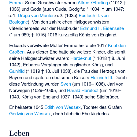
Emma
. Seine Geschwister waren
Alfred Ætheling
(*1012 †
1036) und Goda (auch Guda, Godgifu; * 1004, † um 1047;
⚭ 1.
Drogo von Mantes
⚭ 2. (1035)
Eustach II. von
Boulogne
). Von den zahlreichen Halbgeschwistern
väterlicherseits war der Halbbruder
Edmund II. Eisenseite
(* um 989; † 1016) 1016 kurzzeitig König von England.
Eduards verwitwete Mutter Emma heiratete 1017
Knut den
Großen
. Aus dieser Ehe hatte sie weitere Kinder, die somit
seine Halbgeschwister waren:
Hardeknut
(* 1018 † 8. Juni
1042), Eduards Vorgänger als englischer König, und
Gunhild
(* 1019 † 18. Juli 1038), die Frau des Herzogs von
Bayern und späteren deutschen Kaisers
Heinrich III.
Durch
diese Verbindung wurden
Sven
(um 1016–1036), Jarl von
Norwegen (1029–1035), und
Harald Harefoot
(um 1016–
1040, König von England 1037–1040) seine Stiefbrüder.
Er heiratete 1045
Edith von Wessex
, Tochter des Grafen
Godwin von Wessex
, doch blieb die Ehe kinderlos.
Leben