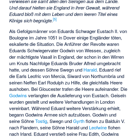
verwiesen sie samt allen den Seinigen aus dem Lande.
Und darauf hielten sie England in ihrer Gewalt, während
Eduard bloß mit dem Leben und dem leeren Titel eines
[
5
]
Königs sich begnügte.
Als Gefolgsmänner von Eduards Schwager Eustach II. von
Boulogne im Jahre 1051 in Dover einige Engländer töten,
eskalierte die Situation. Die Anführer der Revolte waren
Eduards Schwiegervater Godwin von Wessex, zugleich
der mächtigste Vasall in England, der schon in den Wirren
um Knuts Nachfolge Eduards Bruder Alfred umgebracht
hatte, und dessen Söhne Swegn und
Harald
. Eduard rief
die Earls Leofric von Mercia, Siward von Northumbria und
seinen Neffen Earl Rodulph zu Hilfe, die gleichfalls Heere
aushoben. Bei Gloucester trafen die Heere aufeinander. Die
Godwins
verlangten die Auslieferung von Eustach. Geiseln
wurden gestellt und weitere Verhandlungen in London
vereinbart. Während Eduard weitere Verstärkung erhielt,
begann Godwins Armee sich aufzulösen. Godwin und
seine Söhne
Tostig
, Swegn und
Gyrth
flohen zu Balduin V.
nach Flandern, seine Söhne Harald und
Leofwine
flohen
nach Irland. Eduard verstieß seine Frau Edith, Godwins