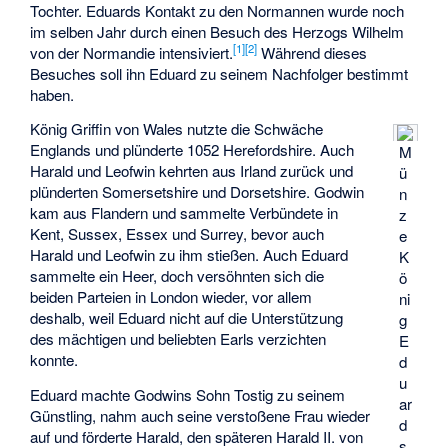
Tochter. Eduards Kontakt zu den Normannen wurde noch
im selben Jahr durch einen Besuch des Herzogs Wilhelm
[
1
]
[
2
]
von der Normandie intensiviert.
Während dieses
Besuches soll ihn Eduard zu seinem Nachfolger bestimmt
haben.
König Griffin von Wales nutzte die Schwäche
Englands und plünderte 1052 Herefordshire. Auch
M
Harald und Leofwin kehrten aus Irland zurück und
ü
plünderten Somersetshire und Dorsetshire. Godwin
n
kam aus Flandern und sammelte Verbündete in
z
Kent, Sussex, Essex und Surrey, bevor auch
e
Harald und Leofwin zu ihm stießen. Auch Eduard
K
sammelte ein Heer, doch versöhnten sich die
ö
beiden Parteien in London wieder, vor allem
ni
deshalb, weil Eduard nicht auf die Unterstützung
g
des mächtigen und beliebten Earls verzichten
E
konnte.
d
u
Eduard machte Godwins Sohn Tostig zu seinem
ar
Günstling, nahm auch seine verstoßene Frau wieder
d
auf und förderte Harald, den späteren Harald II. von
s