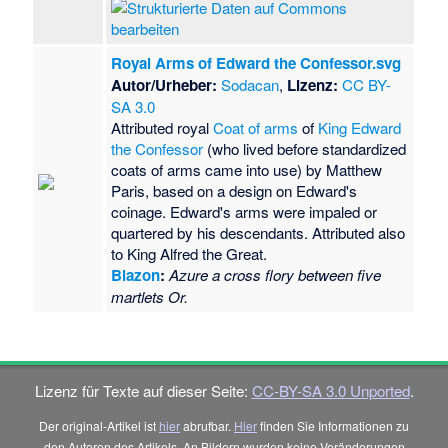
Royal Arms of Edward the Confessor.svg
Autor/Urheber:
Sodacan
,
Lizenz:
CC BY-
SA 3.0
Attributed royal
Coat of arms
of
King Edward
the Confessor
(who lived before standardized
coats of arms came into use) by Matthew
Paris, based on a design on Edward's
coinage. Edward's arms were impaled or
quartered by his descendants. Attributed also
to King Alfred the Great.
Blazon
:
Azure a cross flory between five
martlets Or.
Lizenz für Texte auf dieser Seite:
CC-BY-SA 3.0 Unported
.
Der original-Artikel ist
hier
abrufbar.
Hier
finden Sie Informationen zu
den Autoren des Artikels. An Bildern wurden keine Veränderungen