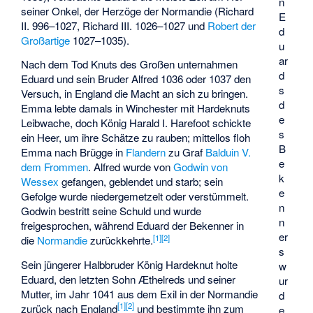
n
seiner Onkel, der Herzöge der Normandie (Richard
E
II. 996–1027, Richard III. 1026–1027 und
Robert der
d
Großartige
1027–1035).
u
ar
Nach dem Tod Knuts des Großen unternahmen
d
Eduard und sein Bruder Alfred 1036 oder 1037 den
s
Versuch, in England die Macht an sich zu bringen.
d
Emma lebte damals in Winchester mit Hardeknuts
e
Leibwache, doch König Harald I. Harefoot schickte
s
ein Heer, um ihre Schätze zu rauben; mittellos floh
B
Emma nach Brügge in
Flandern
zu Graf
Balduin V.
e
dem Frommen
. Alfred wurde von
Godwin von
k
Wessex
gefangen, geblendet und starb; sein
e
Gefolge wurde niedergemetzelt oder verstümmelt.
n
Godwin bestritt seine Schuld und wurde
n
freigesprochen, während Eduard der Bekenner in
er
[
1
]
[
2
]
die
Normandie
zurückkehrte.
s
Sein jüngerer Halbbruder König Hardeknut holte
w
Eduard, den letzten Sohn Æthelreds und seiner
ur
Mutter, im Jahr 1041 aus dem Exil in der Normandie
d
[
1
]
[
2
]
zurück nach England
und bestimmte ihn zum
e