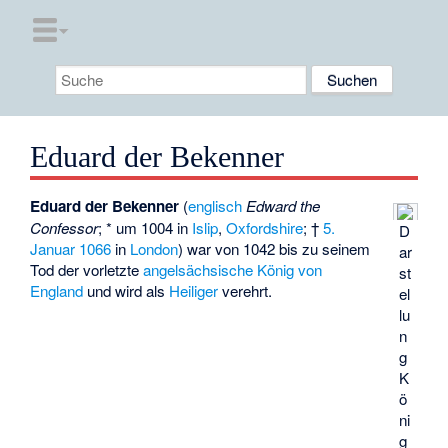
Eduard der Bekenner
Eduard der Bekenner
(
englisch
Edward the
Confessor
; * um 1004 in
Islip
,
Oxfordshire
; †
5.
D
Januar
1066
in
London
) war von 1042 bis zu seinem
ar
Tod der vorletzte
angelsächsische
König von
st
England
und wird als
Heiliger
verehrt.
el
lu
n
g
K
ö
ni
g