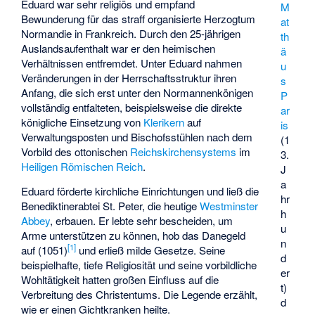
Eduard war sehr religiös und empfand
M
Bewunderung für das straff organisierte Herzogtum
at
Normandie in Frankreich. Durch den 25-jährigen
th
Auslandsaufenthalt war er den heimischen
ä
Verhältnissen entfremdet. Unter Eduard nahmen
u
Veränderungen in der Herrschaftsstruktur ihren
s
Anfang, die sich erst unter den Normannenkönigen
P
vollständig entfalteten, beispielsweise die direkte
ar
königliche Einsetzung von
Klerikern
auf
is
Verwaltungsposten und Bischofsstühlen nach dem
(1
Vorbild des ottonischen
Reichskirchensystems
im
3.
Heiligen Römischen Reich
.
J
a
Eduard förderte kirchliche Einrichtungen und ließ die
hr
Benediktinerabtei St. Peter, die heutige
Westminster
h
Abbey
, erbauen. Er lebte sehr bescheiden, um
u
Arme unterstützen zu können, hob das Danegeld
n
[
1
]
auf (1051)
und erließ milde Gesetze. Seine
d
beispielhafte, tiefe Religiosität und seine vorbildliche
er
Wohltätigkeit hatten großen Einfluss auf die
t)
Verbreitung des Christentums. Die Legende erzählt,
d
wie er einen Gichtkranken heilte.