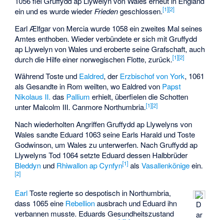
1056 fiel Gruffydd ap Llywelyn von Wales erneut in England
[
1
]
[
2
]
ein und es wurde wieder
Frieden
geschlossen.
Earl Ælfgar von Mercia wurde 1058 ein zweites Mal seines
Amtes enthoben. Wieder verbündete er sich mit Gruffydd
ap Llywelyn von Wales und eroberte seine Grafschaft, auch
[
1
]
[
2
]
durch die Hilfe einer norwegischen Flotte, zurück.
Während Toste und
Ealdred
, der
Erzbischof von York
, 1061
als Gesandte in Rom weilten, wo Ealdred von
Papst
Nikolaus II.
das
Pallium
erhielt, überfielen die Schotten
[
1
]
[
2
]
unter Malcolm III. Canmore Northumbria.
Nach wiederholten Angriffen Gruffydd ap Llywelyns von
Wales sandte Eduard 1063 seine Earls Harald und Toste
Godwinson, um Wales zu unterwerfen. Nach Gruffydd ap
Llywelyns Tod 1064 setzte Eduard dessen Halbbrüder
[
1
]
Bleddyn
und
Rhiwallon ap Cynfyn
als
Vasallenkönige
ein.
[
2
]
Earl
Toste regierte so
despotisch
in Northumbria,
dass 1065 eine
Rebellion
ausbrach und Eduard ihn
D
verbannen musste. Eduards Gesundheitszustand
ar