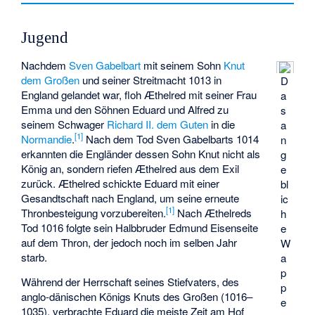
Jugend
Nachdem
Sven Gabelbart
mit seinem Sohn
Knut
dem Großen
und seiner Streitmacht 1013 in
D
England gelandet war, floh Æthelred mit seiner Frau
a
Emma und den Söhnen Eduard und Alfred zu
s
seinem Schwager
Richard II. dem Guten
in die
a
[
1
]
Normandie
.
Nach dem Tod Sven Gabelbarts 1014
n
erkannten die Engländer dessen Sohn Knut nicht als
g
König an, sondern riefen Æthelred aus dem Exil
e
zurück. Æthelred schickte Eduard mit einer
bl
Gesandtschaft nach England, um seine erneute
ic
[
1
]
Thronbesteigung vorzubereiten.
Nach Æthelreds
h
Tod 1016 folgte sein Halbbruder Edmund Eisenseite
e
auf dem Thron, der jedoch noch im selben Jahr
W
starb.
a
p
Während der Herrschaft seines Stiefvaters, des
p
anglo-dänischen
Königs Knuts des Großen (1016–
e
1035), verbrachte Eduard die meiste Zeit am Hof