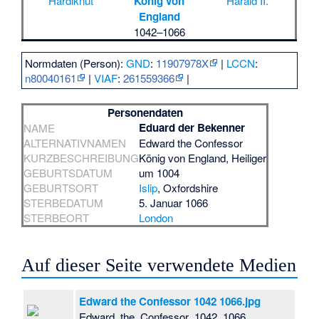
Hardiknut
König von
Harald II.
England
1042–1066
Normdaten (Person):
GND
:
11907978X
|
LCCN
:
n80040161
|
VIAF
:
261559366
|
Personendaten
Eduard der Bekenner
NAME
ALTERNATIVNAMEN
Edward the Confessor
KURZBESCHREIBUNG
König von England, Heiliger
GEBURTSDATUM
um 1004
GEBURTSORT
Islip
, Oxfordshire
STERBEDATUM
5. Januar 1066
STERBEORT
London
Auf dieser Seite verwendete Medien
Edward the Confessor 1042 1066.jpg
Edward_the_Confessor_1042_1066