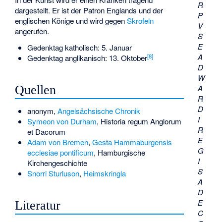
R
dargestellt. Er ist der Patron Englands und der
P
englischen Könige und wird gegen
Skrofeln
V
angerufen.
S
E
Gedenktag katholisch: 5. Januar
A
[
8
]
Gedenktag anglikanisch: 13. Oktober
D
W
A
Quellen
R
D
anonym,
Angelsächsische Chronik
I
Symeon von Durham
, Historia regum Anglorum
R
et Dacorum
E
Adam von Bremen
,
Gesta Hammaburgensis
G
ecclesiae pontificum
, Hamburgische
I
Kirchengeschichte
S
Snorri Sturluson
,
Heimskringla
A
D
E
Literatur
C