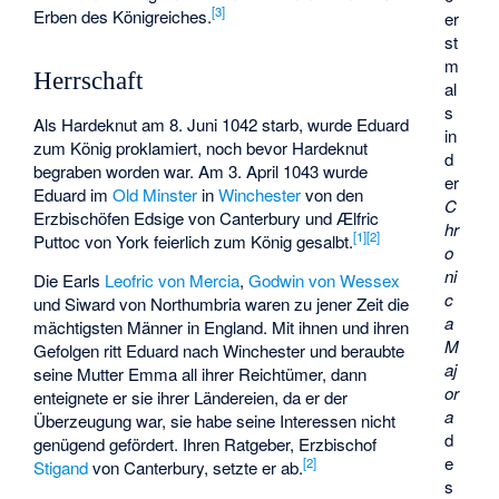
[
3
]
Erben des Königreiches.
er
st
m
Herrschaft
al
s
Als Hardeknut am 8. Juni 1042 starb, wurde Eduard
in
zum König proklamiert, noch bevor Hardeknut
d
begraben worden war. Am 3. April 1043 wurde
er
Eduard im
Old Minster
in
Winchester
von den
C
Erzbischöfen
Edsige von Canterbury
und
Ælfric
hr
[
1
]
[
2
]
Puttoc
von York feierlich zum König gesalbt.
o
ni
Die Earls
Leofric von Mercia
,
Godwin von Wessex
c
und
Siward von Northumbria
waren zu jener Zeit die
a
mächtigsten Männer in England. Mit ihnen und ihren
M
Gefolgen ritt Eduard nach Winchester und beraubte
aj
seine Mutter Emma all ihrer Reichtümer, dann
or
enteignete er sie ihrer Ländereien, da er der
a
Überzeugung war, sie habe seine Interessen nicht
d
genügend gefördert. Ihren Ratgeber, Erzbischof
e
[
2
]
Stigand
von Canterbury, setzte er ab.
s