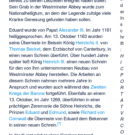
bereits zu seinen Lebzeiten ereignet haben sollen.
d
Sein Grab in der Westminster Abbey wurde zum
er
Nationalheiligtum, an dem der Legende zufolge viele
In
Kranke Genesung gefunden haben sollen.
s
Eduard wurde von Papst
Alexander III.
im Jahr 1161
c
heiliggesprochen. Am 13. Oktober 1163 wurden
hr
seine Überreste im Beisein König
Heinrichs II.
von
ift
Thomas Becket
, dem Erzbischof von Canterbury, in
:
einen neuen Schrein überführt. Über hundert Jahre
H
später ließ König
Heinrich III.
einen neuen Schrein
I
für den von ihm unternommenen Neubau von
C
Westminster Abbey herstellen. Die Arbeiten an
P
diesem Schrein nahmen mehrere Jahre in
O
Anspruch und wurden auch während des
Zweiten
R
Kriegs der Barone
fortgeführt. Ebenfalls an einem
T
13. Oktober, im Jahr 1269, überführten in einer
A
prächtigen Zeremonie die Söhne Heinrichs, die
T
Prinzen
Eduard
und
Edmund
, sowie
Richard von
V
Cornwall
die Überreste von Eduard dem Bekenner
R
[
7
]
in seinen neuen Schrein.
C
O
In der Kunst wird er einen Kranken tragend