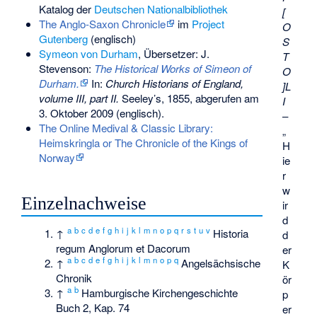
Katalog der
Deutschen Nationalbibliothek
[
The Anglo-Saxon Chronicle
im
Project
O
Gutenberg
(englisch)
S
Symeon von Durham
, Übersetzer: J.
T
Stevenson:
The Historical Works of Simeon of
O
Durham.
In:
Church Historians of England,
]L
volume III, part II.
Seeley’s, 1855,
abgerufen am
I
3. Oktober 2009
(englisch).
–
The Online Medival & Classic Library:
„
Heimskringla or The Chronicle of the Kings of
H
Norway
ie
r
w
Einzelnachweise
ir
d
a
b
c
d
e
f
g
h
i
j
k
l
m
n
o
p
q
r
s
t
u
v
↑
Historia
d
regum Anglorum et Dacorum
er
a
b
c
d
e
f
g
h
i
j
k
l
m
n
o
p
q
↑
Angelsächsische
K
Chronik
ör
a
b
↑
Hamburgische Kirchengeschichte
p
Buch 2, Kap. 74
er