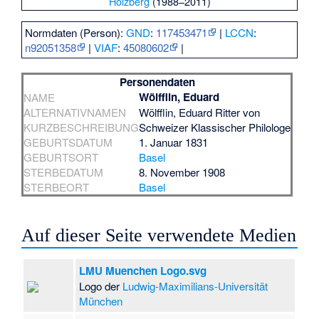
Holzberg
(1988–2011)
Normdaten (Person):
GND
:
117453471
|
LCCN
:
n92051358
|
VIAF
:
45080602
|
Personendaten
Wölfflin, Eduard
NAME
ALTERNATIVNAMEN
Wölfflin, Eduard Ritter von
KURZBESCHREIBUNG
Schweizer Klassischer Philologe
GEBURTSDATUM
1. Januar 1831
GEBURTSORT
Basel
STERBEDATUM
8. November 1908
STERBEORT
Basel
Auf dieser Seite verwendete Medien
LMU Muenchen Logo.svg
Logo der
Ludwig-Maximilians-Universität
München