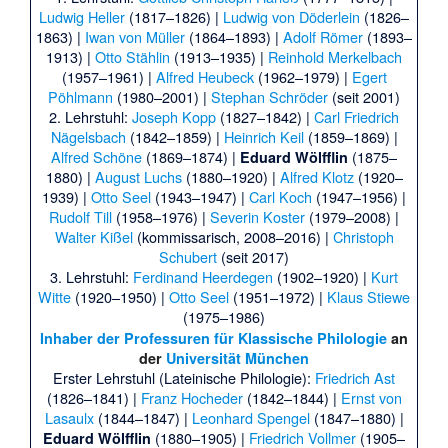
Ludwig Heller
(1817–1826) |
Ludwig von Döderlein
(1826–
1863) |
Iwan von Müller
(1864–1893) |
Adolf Römer
(1893–
1913) |
Otto Stählin
(1913–1935) |
Reinhold Merkelbach
(1957–1961) |
Alfred Heubeck
(1962–1979) |
Egert
Pöhlmann
(1980–2001) |
Stephan Schröder
(seit 2001)
2. Lehrstuhl:
Joseph Kopp
(1827–1842) |
Carl Friedrich
Nägelsbach
(1842–1859) |
Heinrich Keil
(1859–1869) |
Alfred Schöne
(1869–1874) |
(1875–
Eduard Wölfflin
1880) |
August Luchs
(1880–1920) |
Alfred Klotz
(1920–
1939) |
Otto Seel
(1943–1947) |
Carl Koch
(1947–1956) |
Rudolf Till
(1958–1976) |
Severin Koster
(1979–2008) |
Walter Kißel
(kommissarisch, 2008–2016) |
Christoph
Schubert
(seit 2017)
3. Lehrstuhl:
Ferdinand Heerdegen
(1902–1920) |
Kurt
Witte
(1920–1950) |
Otto Seel
(1951–1972) |
Klaus Stiewe
(1975–1986)
Inhaber der Professuren für Klassische Philologie
an
der
Universität München
Erster Lehrstuhl (Lateinische Philologie):
Friedrich Ast
(1826–1841) |
Franz Hocheder
(1842–1844) |
Ernst von
Lasaulx
(1844–1847) |
Leonhard Spengel
(1847–1880) |
(1880–1905) |
Friedrich Vollmer
(1905–
Eduard Wölfflin