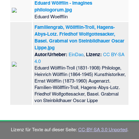
Eduard Wölfflin - Imagines
philologorum.jpg
Eduard Woelfflin
Familiengrab, Wöllfflin-Troll, Hagens-
Abys-Lotz. Friedhof Wolfgottesacker,
Basel. Grabmal von Steinbildhauer Oscar
Lippe.jpg
Autor/Urheber:
EinDao
,
Lizenz:
CC BY-SA
4.0
Eduard Wölfflin-Troll (1831-1908) Philologe,
Heinrich Wölfflin (1864-1945) Kunsthistoriker,
Ernst Wölfflin (1873-1960) Augenarzt.
Familien-Wöllfflin-Troll, Hagens-Abys-Lotz.
Friedhof Wolfgottesacker, Basel. Grabmal
von Steinbildhauer Oscar Lippe
Lizenz für Texte auf dieser Seite:
CC-BY-SA 3.0 Unported
.