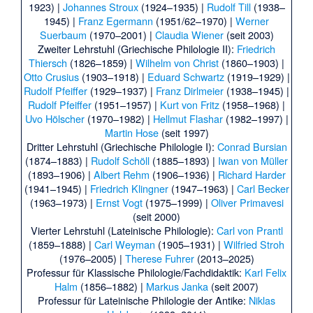
1923) |
Johannes Stroux
(1924–1935) |
Rudolf Till
(1938–
1945) |
Franz Egermann
(1951/62–1970) |
Werner
Suerbaum
(1970–2001) |
Claudia Wiener
(seit 2003)
Zweiter Lehrstuhl (Griechische Philologie II):
Friedrich
Thiersch
(1826–1859) |
Wilhelm von Christ
(1860–1903) |
Otto Crusius
(1903–1918) |
Eduard Schwartz
(1919–1929) |
Rudolf Pfeiffer
(1929–1937) |
Franz Dirlmeier
(1938–1945) |
Rudolf Pfeiffer
(1951–1957) |
Kurt von Fritz
(1958–1968) |
Uvo Hölscher
(1970–1982) |
Hellmut Flashar
(1982–1997) |
Martin Hose
(seit 1997)
Dritter Lehrstuhl (Griechische Philologie I):
Conrad Bursian
(1874–1883) |
Rudolf Schöll
(1885–1893) |
Iwan von Müller
(1893–1906) |
Albert Rehm
(1906–1936) |
Richard Harder
(1941–1945) |
Friedrich Klingner
(1947–1963) |
Carl Becker
(1963–1973) |
Ernst Vogt
(1975–1999) |
Oliver Primavesi
(seit 2000)
Vierter Lehrstuhl (Lateinische Philologie):
Carl von Prantl
(1859–1888) |
Carl Weyman
(1905–1931) |
Wilfried Stroh
(1976–2005) |
Therese Fuhrer
(2013–2025)
Professur für Klassische Philologie/Fachdidaktik:
Karl Felix
Halm
(1856–1882) |
Markus Janka
(seit 2007)
Professur für Lateinische Philologie der Antike:
Niklas