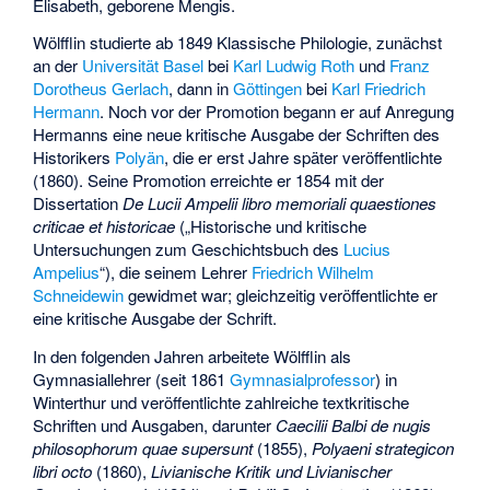
Elisabeth, geborene Mengis.
Wölfflin studierte ab 1849 Klassische Philologie, zunächst
an der
Universität Basel
bei
Karl Ludwig Roth
und
Franz
Dorotheus Gerlach
, dann in
Göttingen
bei
Karl Friedrich
Hermann
. Noch vor der Promotion begann er auf Anregung
Hermanns eine neue kritische Ausgabe der Schriften des
Historikers
Polyän
, die er erst Jahre später veröffentlichte
(1860). Seine Promotion erreichte er 1854 mit der
Dissertation
De Lucii Ampelii libro memoriali quaestiones
criticae et historicae
(„Historische und kritische
Untersuchungen zum Geschichtsbuch des
Lucius
Ampelius
“), die seinem Lehrer
Friedrich Wilhelm
Schneidewin
gewidmet war; gleichzeitig veröffentlichte er
eine kritische Ausgabe der Schrift.
In den folgenden Jahren arbeitete Wölfflin als
Gymnasiallehrer (seit 1861
Gymnasialprofessor
) in
Winterthur und veröffentlichte zahlreiche textkritische
Schriften und Ausgaben, darunter
Caecilii Balbi de nugis
philosophorum quae supersunt
(1855),
Polyaeni strategicon
libri octo
(1860),
Livianische Kritik und Livianischer