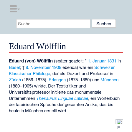
Eduard Wölfflin
Eduard (von) Wölfflin
(später geadelt; *
1. Januar
1831
in
Basel
; †
8. November
1908
ebenda) war ein
Schweizer
Klassischer Philologe
, der als Dozent und Professor in
Zürich
(1856–1875),
Erlangen
(1875–1880) und
München
(1880–1905) wirkte. Der Textkritiker und
Universitätsprofessor initiierte das monumentale
Unternehmen
Thesaurus Linguae Latinae
, ein Wörterbuch
der lateinischen Sprache der gesamten Antike, das bis
heute in München erstellt wird.
E