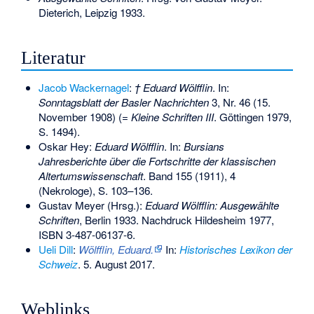
Dieterich, Leipzig 1933.
Literatur
Jacob Wackernagel
:
† Eduard Wölfflin
. In:
Sonntagsblatt der Basler Nachrichten
3, Nr. 46 (15.
November 1908) (=
Kleine Schriften III
. Göttingen 1979,
S. 1494).
Oskar Hey:
Eduard Wölfflin
. In:
Bursians
Jahresberichte über die Fortschritte der klassischen
Altertumswissenschaft
. Band 155 (1911), 4
(Nekrologe), S. 103–136.
Gustav Meyer (Hrsg.):
Eduard Wölfflin: Ausgewählte
Schriften
, Berlin 1933. Nachdruck Hildesheim 1977,
ISBN 3-487-06137-6
.
Ueli Dill
:
Wölfflin, Eduard.
In:
Historisches Lexikon der
Schweiz
.
5. August 2017
.
Weblinks