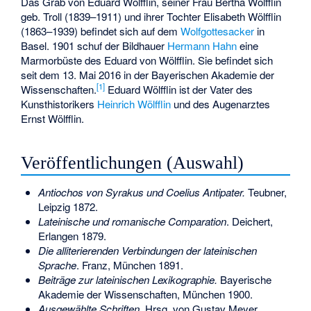
Das Grab von Eduard Wölfflin, seiner Frau Bertha Wölfflin
geb. Troll (1839–1911) und ihrer Tochter Elisabeth Wölfflin
(1863–1939) befindet sich auf dem
Wolfgottesacker
in
Basel. 1901 schuf der Bildhauer
Hermann Hahn
eine
Marmorbüste des Eduard von Wölfflin. Sie befindet sich
seit dem 13. Mai 2016 in der Bayerischen Akademie der
[
1
]
Wissenschaften.
Eduard Wölfflin ist der Vater des
Kunsthistorikers
Heinrich Wölfflin
und des Augenarztes
Ernst Wölfflin
.
Veröffentlichungen (Auswahl)
Antiochos von Syrakus und Coelius Antipater.
Teubner,
Leipzig 1872.
Lateinische und romanische Comparation
. Deichert,
Erlangen 1879.
Die alliterierenden Verbindungen der lateinischen
Sprache
. Franz, München 1891.
Beiträge zur lateinischen Lexikographie.
Bayerische
Akademie der Wissenschaften, München 1900.
Ausgewählte Schriften
. Hrsg. von Gustav Meyer.