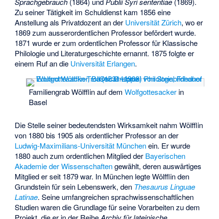
Sprachgebrauch
(1864) und
Publii Syri sententiae
(1869).
Zu seiner Tätigkeit im Schuldienst kam 1856 eine
Anstellung als Privatdozent an der
Universität Zürich
, wo er
1869 zum ausserordentlichen Professor befördert wurde.
1871 wurde er zum ordentlichen Professor für Klassische
Philologie und Literaturgeschichte ernannt. 1875 folgte er
einem Ruf an die
Universität Erlangen
.
Familiengrab Wölfflin auf dem
Wolfgottesacker
in
Basel
Die Stelle seiner bedeutendsten Wirksamkeit nahm Wölfflin
von 1880 bis 1905 als ordentlicher Professor an der
Ludwig-Maximilians-Universität München
ein. Er wurde
1880 auch zum ordentlichen Mitglied der
Bayerischen
Akademie der Wissenschaften
gewählt, deren auswärtiges
Mitglied er seit 1879 war. In München legte Wölfflin den
Grundstein für sein Lebenswerk, den
Thesaurus Linguae
Latinae
. Seine umfangreichen sprachwissenschaftlichen
Studien waren die Grundlage für seine Vorarbeiten zu dem
Projekt, die er in der Reihe
Archiv für lateinische