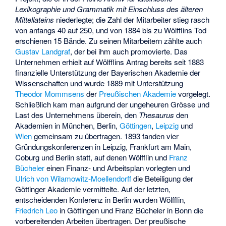
Lexikographie und Grammatik mit Einschluss des älteren
Mittellateins
niederlegte; die Zahl der Mitarbeiter stieg rasch
von anfangs 40 auf 250, und von 1884 bis zu Wölfflins Tod
erschienen 15 Bände. Zu seinen Mitarbeitern zählte auch
Gustav Landgraf
, der bei ihm auch promovierte. Das
Unternehmen erhielt auf Wölfflins Antrag bereits seit 1883
finanzielle Unterstützung der Bayerischen Akademie der
Wissenschaften und wurde 1889 mit Unterstützung
Theodor Mommsens
der
Preußischen Akademie
vorgelegt.
Schließlich kam man aufgrund der ungeheuren Grösse und
Last des Unternehmens überein, den
Thesaurus
den
Akademien in München, Berlin,
Göttingen
,
Leipzig
und
Wien
gemeinsam zu übertragen. 1893 fanden vier
Gründungskonferenzen in Leipzig, Frankfurt am Main,
Coburg und Berlin statt, auf denen Wölfflin und
Franz
Bücheler
einen Finanz- und Arbeitsplan vorlegten und
Ulrich von Wilamowitz-Moellendorff
die Beteiligung der
Göttinger Akademie vermittelte. Auf der letzten,
entscheidenden Konferenz in Berlin wurden Wölfflin,
Friedrich Leo
in Göttingen und Franz Bücheler in Bonn die
vorbereitenden Arbeiten übertragen. Der preußische