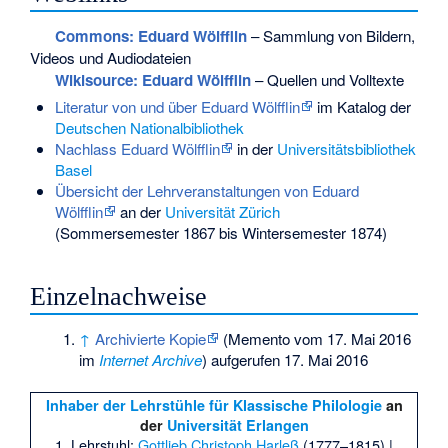
Commons
: Eduard Wölfflin
– Sammlung von Bildern,
Videos und Audiodateien
Wikisource: Eduard Wölfflin
– Quellen und Volltexte
Literatur von und über Eduard Wölfflin
im Katalog der
Deutschen Nationalbibliothek
Nachlass Eduard Wölfflin
in der
Universitätsbibliothek
Basel
Übersicht der Lehrveranstaltungen von Eduard
Wölfflin
an der
Universität Zürich
(Sommersemester 1867 bis Wintersemester 1874)
Einzelnachweise
↑
Archivierte Kopie
(
Memento
vom 17. Mai 2016
im
Internet Archive
) aufgerufen 17. Mai 2016
Inhaber der Lehrstühle für Klassische Philologie
an
der
Universität Erlangen
1. Lehrstuhl:
Gottlieb Christoph Harleß
(1777–1815) |